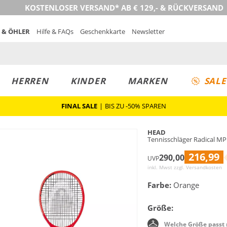
KOSTENLOSER VERSAND* AB € 129,- & RÜCKVERSAND
 & ÖHLER
Hilfe & FAQs
Geschenkkarte
Newsletter
HERREN
KINDER
MARKEN
SALE
FINAL SALE
|
BIS ZU -50% SPAREN
HEAD
Tennisschläger Radical MP
216,99
290,00
UVP
inkl. Mwst zzgl.
Versandkosten
Farbe:
Orange
Größe:
Welche Größe passt 