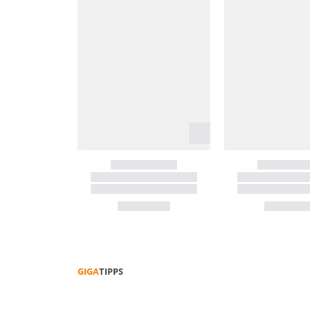
GIGA
TIPPS
TENNIS­ARM