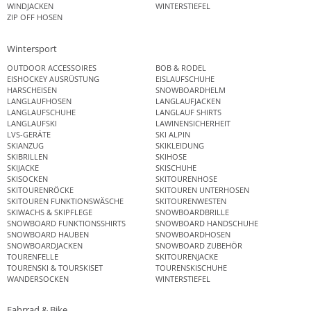
WINDJACKEN
WINTERSTIEFEL
ZIP OFF HOSEN
Wintersport
OUTDOOR ACCESSOIRES
BOB & RODEL
EISHOCKEY AUSRÜSTUNG
EISLAUFSCHUHE
HARSCHEISEN
SNOWBOARDHELM
LANGLAUFHOSEN
LANGLAUFJACKEN
LANGLAUFSCHUHE
LANGLAUF SHIRTS
LANGLAUFSKI
LAWINENSICHERHEIT
LVS-GERÄTE
SKI ALPIN
SKIANZUG
SKIKLEIDUNG
SKIBRILLEN
SKIHOSE
SKIJACKE
SKISCHUHE
SKISOCKEN
SKITOURENHOSE
SKITOURENRÖCKE
SKITOUREN UNTERHOSEN
SKITOUREN FUNKTIONSWÄSCHE
SKITOURENWESTEN
SKIWACHS & SKIPFLEGE
SNOWBOARDBRILLE
SNOWBOARD FUNKTIONSSHIRTS
SNOWBOARD HANDSCHUHE
SNOWBOARD HAUBEN
SNOWBOARDHOSEN
SNOWBOARDJACKEN
SNOWBOARD ZUBEHÖR
TOURENFELLE
SKITOURENJACKE
TOURENSKI & TOURSKISET
TOURENSKISCHUHE
WANDERSOCKEN
WINTERSTIEFEL
Fahrrad & Bike