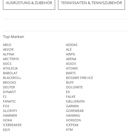
AUSRÜSTUNG & ZUBEHÖR
TENNISSAITEN & TENNISZUBEHÖR
Top Marken
ABUS
ADIDAS
AEVOR
ALÉ
ALPINA
AIM'N
ARC'TERYX
ARENA
ASICS
ASSOS
ATHLECIA
ATOMIC
BABOLAT
BARTS
BLACKROLL
BOGNER FIRE+ICE
BROOKS
BUFF
DEUTER
DOLOMITE
DYNAFIT
E9
F2
FALKE
FANATIC
FJÄLLRÄVEN
FOX
GARMIN
GLORYFY
GOREWEAR
HAMMER
HANWAG
HOKA
HORIZON
ICEBREAKER
ICEPEAK
KJUS
KTM