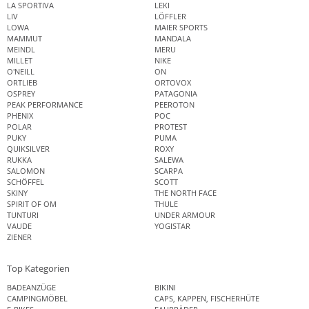
LA SPORTIVA
LEKI
LIV
LÖFFLER
LOWA
MAIER SPORTS
MAMMUT
MANDALA
MEINDL
MERU
MILLET
NIKE
O'NEILL
ON
ORTLIEB
ORTOVOX
OSPREY
PATAGONIA
PEAK PERFORMANCE
PEEROTON
PHENIX
POC
POLAR
PROTEST
PUKY
PUMA
QUIKSILVER
ROXY
RUKKA
SALEWA
SALOMON
SCARPA
SCHÖFFEL
SCOTT
SKINY
THE NORTH FACE
SPIRIT OF OM
THULE
TUNTURI
UNDER ARMOUR
VAUDE
YOGISTAR
ZIENER
Top Kategorien
BADEANZÜGE
BIKINI
CAMPINGMÖBEL
CAPS, KAPPEN, FISCHERHÜTE