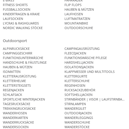
E-BIKES
FAHRRÄDER
FITNESS SHORTS
FLIP FLOPS
FUSSBALLSOCKEN
HAUBEN & MÜTZEN
KINDERTRAGEN & KRAXE
LAUFHOSEN
LAUFSOCKEN
LUFTMATRATZEN
LYCRAS & RASHGUARDS
MOUNTAINBIKE
NORDIC WALKING STÖCKE
OUTDOORSCHUHE
Outdoorsport
ALPINRUCKSÄCKE
CAMPINGAUSRÜSTUNG
CAMPINGGESCHIRR
FLEECEJACKEN
FUNKTIONSUNTERWÄSCHE
FUNKTIONSWÄSCHE PFLEGE
HANDSCHUHE & FÄUSTLINGE
HARDSHELLJACKEN
HAUBEN & MÜTZEN
ISOLATIONSJACKEN
ISOMATTEN
KLAPPMESSER UND MULTITOOLS
KLETTERAUSRÜSTUNG
KLETTERGURTE
KLETTERHELME
KLETTERSCHUHE
KLETTERSTEIGSETS
REGENHOSEN
REGENJACKEN
RUCKSACKZUBEHÖR
SCHLAFSACK
SOFTSHELLJACKEN
SPORTLICHE WINTERJACKEN
STIRNBÄNDER | VISOR | LAUFSTIRNBAND
TAGESRUCKSÄCKE
STIRNLAMPEN
TREKKINGRUCKSÄCKE
WANDERGILET
WANDERHOSEN
OUTDOORJACKEN
WANDERKARTEN
WANDERLEGGINGS
WANDERRUCKSÄCKE
WANDERSCHUHE
WANDERSOCKEN
WANDERSTÖCKE