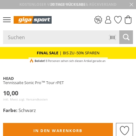
30 TAGE RÜCKGABE
PREIS & WERT
SALE
FINAL SALE
|
BIS ZU -50% SPAREN
Beliebt!
8 Personen sehen sich diesen Artikel gerade an
HEAD
Tennissaite Sonic Pro™ Tour rPET
10,00
inkl. Mwst zzgl.
Versandkosten
Farbe:
Schwarz
IN DEN WARENKORB