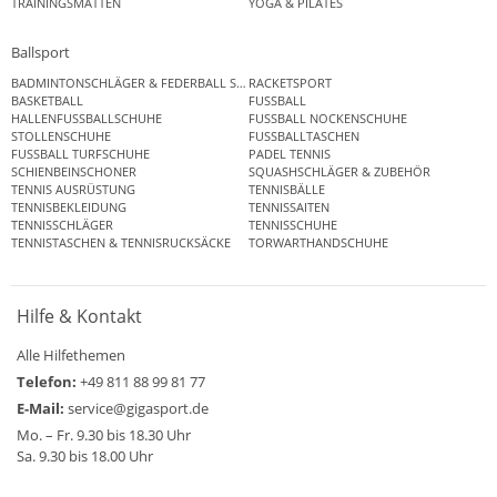
TRAININGSMATTEN
YOGA & PILATES
Ballsport
BADMINTONSCHLÄGER & FEDERBALL SETS
RACKETSPORT
BASKETBALL
FUSSBALL
HALLENFUSSBALLSCHUHE
FUSSBALL NOCKENSCHUHE
STOLLENSCHUHE
FUSSBALLTASCHEN
FUSSBALL TURFSCHUHE
PADEL TENNIS
SCHIENBEINSCHONER
SQUASHSCHLÄGER & ZUBEHÖR
TENNIS AUSRÜSTUNG
TENNISBÄLLE
TENNISBEKLEIDUNG
TENNISSAITEN
TENNISSCHLÄGER
TENNISSCHUHE
TENNISTASCHEN & TENNISRUCKSÄCKE
TORWARTHANDSCHUHE
Hilfe & Kontakt
Alle Hilfethemen
Telefon:
+49 811 88 99 81 77
E-Mail:
service@gigasport.de
Mo. – Fr. 9.30 bis 18.30 Uhr
Sa. 9.30 bis 18.00 Uhr