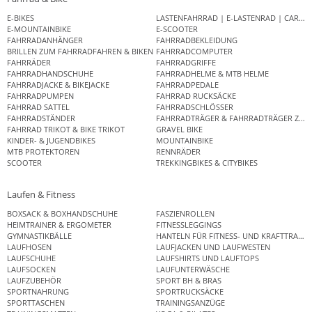
E-BIKES
LASTENFAHRRAD | E-LASTENRAD | CAR
E-MOUNTAINBIKE
E-SCOOTER
FAHRRADANHÄNGER
FAHRRADBEKLEIDUNG
BRILLEN ZUM FAHRRADFAHREN & BIKEN
FAHRRADCOMPUTER
FAHRRÄDER
FAHRRADGRIFFE
FAHRRADHANDSCHUHE
FAHRRADHELME & MTB HELME
FAHRRADJACKE & BIKEJACKE
FAHRRADPEDALE
FAHRRADPUMPEN
FAHRRAD RUCKSÄCKE
FAHRRAD SATTEL
FAHRRADSCHLÖSSER
FAHRRADSTÄNDER
FAHRRADTRÄGER & FAHRRADTRÄGER ZUB
FAHRRAD TRIKOT & BIKE TRIKOT
GRAVEL BIKE
KINDER- & JUGENDBIKES
MOUNTAINBIKE
MTB PROTEKTOREN
RENNRÄDER
SCOOTER
TREKKINGBIKES & CITYBIKES
Laufen & Fitness
BOXSACK & BOXHANDSCHUHE
FASZIENROLLEN
HEIMTRAINER & ERGOMETER
FITNESSLEGGINGS
GYMNASTIKBÄLLE
HANTELN FÜR FITNESS- UND KRAFTTRAINI
LAUFHOSEN
LAUFJACKEN UND LAUFWESTEN
LAUFSCHUHE
LAUFSHIRTS UND LAUFTOPS
LAUFSOCKEN
LAUFUNTERWÄSCHE
LAUFZUBEHÖR
SPORT BH & BRAS
SPORTNAHRUNG
SPORTRUCKSÄCKE
SPORTTASCHEN
TRAININGSANZÜGE