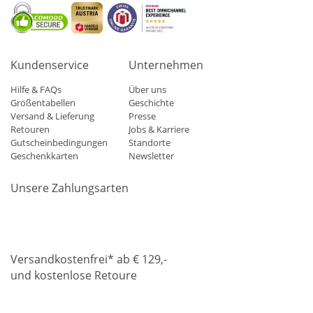
Kundenservice
Unternehmen
Hilfe & FAQs
Über uns
Größentabellen
Geschichte
Versand & Lieferung
Presse
Retouren
Jobs & Karriere
Gutscheinbedingungen
Standorte
Geschenkkarten
Newsletter
Unsere Zahlungsarten
Klarna
Mastercard
Visa
Diners
Applepay
Amazon
Paypa
Versandkostenfrei* ab € 129,-
und kostenlose Retoure
DHL
Gebrüder Weiss