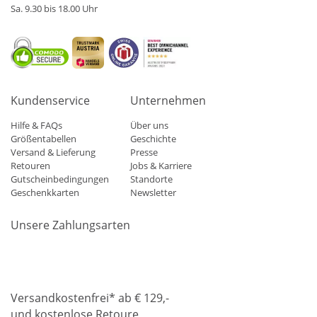
Sa. 9.30 bis 18.00 Uhr
Kundenservice
Unternehmen
Hilfe & FAQs
Über uns
Größentabellen
Geschichte
Versand & Lieferung
Presse
Retouren
Jobs & Karriere
Gutscheinbedingungen
Standorte
Geschenkkarten
Newsletter
Unsere Zahlungsarten
Klarna
Mastercard
Visa
Diners
Applepay
Amazon
Paypa
Versandkostenfrei* ab € 129,-
und kostenlose Retoure