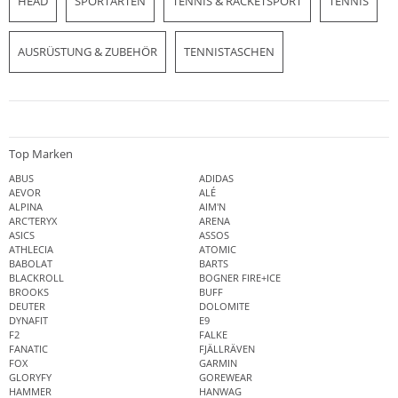
HEAD
SPORTARTEN
TENNIS & RACKETSPORT
TENNIS
AUSRÜSTUNG & ZUBEHÖR
TENNISTASCHEN
Top Marken
ABUS
ADIDAS
AEVOR
ALÉ
ALPINA
AIM'N
ARC'TERYX
ARENA
ASICS
ASSOS
ATHLECIA
ATOMIC
BABOLAT
BARTS
BLACKROLL
BOGNER FIRE+ICE
BROOKS
BUFF
DEUTER
DOLOMITE
DYNAFIT
E9
F2
FALKE
FANATIC
FJÄLLRÄVEN
FOX
GARMIN
GLORYFY
GOREWEAR
HAMMER
HANWAG