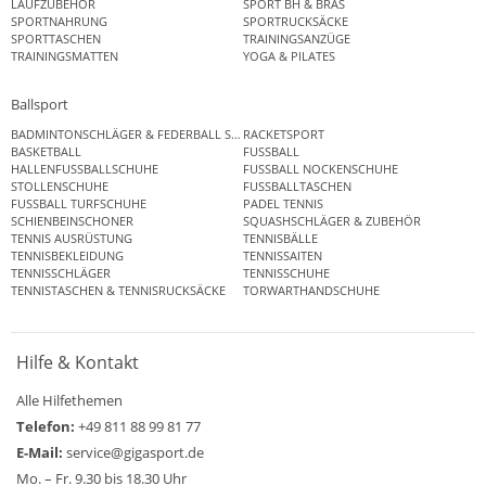
LAUFZUBEHÖR
SPORT BH & BRAS
SPORTNAHRUNG
SPORTRUCKSÄCKE
SPORTTASCHEN
TRAININGSANZÜGE
TRAININGSMATTEN
YOGA & PILATES
Ballsport
BADMINTONSCHLÄGER & FEDERBALL SETS
RACKETSPORT
BASKETBALL
FUSSBALL
HALLENFUSSBALLSCHUHE
FUSSBALL NOCKENSCHUHE
STOLLENSCHUHE
FUSSBALLTASCHEN
FUSSBALL TURFSCHUHE
PADEL TENNIS
SCHIENBEINSCHONER
SQUASHSCHLÄGER & ZUBEHÖR
TENNIS AUSRÜSTUNG
TENNISBÄLLE
TENNISBEKLEIDUNG
TENNISSAITEN
TENNISSCHLÄGER
TENNISSCHUHE
TENNISTASCHEN & TENNISRUCKSÄCKE
TORWARTHANDSCHUHE
Hilfe & Kontakt
Alle Hilfethemen
Telefon:
+49 811 88 99 81 77
E-Mail:
service@gigasport.de
Mo. – Fr. 9.30 bis 18.30 Uhr