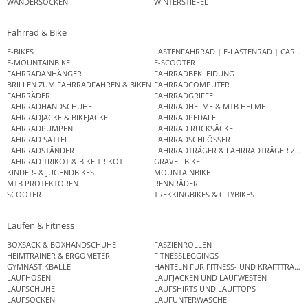
WANDERSOCKEN
WINTERSTIEFEL
Fahrrad & Bike
E-BIKES
LASTENFAHRRAD | E-LASTENRAD | CAR
E-MOUNTAINBIKE
E-SCOOTER
FAHRRADANHÄNGER
FAHRRADBEKLEIDUNG
BRILLEN ZUM FAHRRADFAHREN & BIKEN
FAHRRADCOMPUTER
FAHRRÄDER
FAHRRADGRIFFE
FAHRRADHANDSCHUHE
FAHRRADHELME & MTB HELME
FAHRRADJACKE & BIKEJACKE
FAHRRADPEDALE
FAHRRADPUMPEN
FAHRRAD RUCKSÄCKE
FAHRRAD SATTEL
FAHRRADSCHLÖSSER
FAHRRADSTÄNDER
FAHRRADTRÄGER & FAHRRADTRÄGER ZUB
FAHRRAD TRIKOT & BIKE TRIKOT
GRAVEL BIKE
KINDER- & JUGENDBIKES
MOUNTAINBIKE
MTB PROTEKTOREN
RENNRÄDER
SCOOTER
TREKKINGBIKES & CITYBIKES
Laufen & Fitness
BOXSACK & BOXHANDSCHUHE
FASZIENROLLEN
HEIMTRAINER & ERGOMETER
FITNESSLEGGINGS
GYMNASTIKBÄLLE
HANTELN FÜR FITNESS- UND KRAFTTRAINI
LAUFHOSEN
LAUFJACKEN UND LAUFWESTEN
LAUFSCHUHE
LAUFSHIRTS UND LAUFTOPS
LAUFSOCKEN
LAUFUNTERWÄSCHE