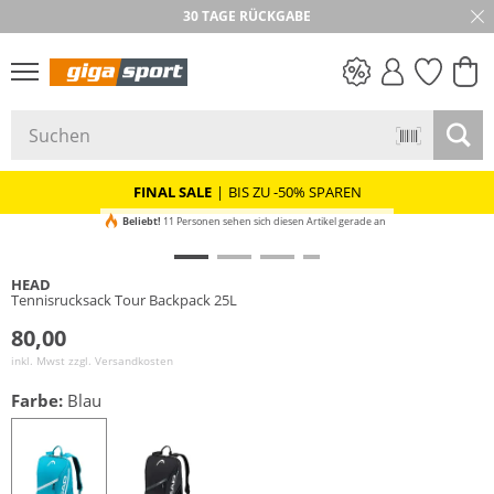
30 TAGE RÜCKGABE
PREIS & WERT
SALE
FINAL SALE
|
BIS ZU -50% SPAREN
Beliebt!
11 Personen sehen sich diesen Artikel gerade an
HEAD
Tennisrucksack Tour Backpack 25L
80,00
inkl. Mwst zzgl.
Versandkosten
Farbe:
Blau