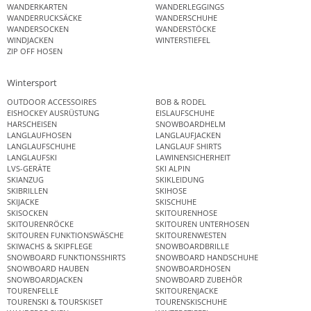
WANDERKARTEN
WANDERLEGGINGS
WANDERRUCKSÄCKE
WANDERSCHUHE
WANDERSOCKEN
WANDERSTÖCKE
WINDJACKEN
WINTERSTIEFEL
ZIP OFF HOSEN
Wintersport
OUTDOOR ACCESSOIRES
BOB & RODEL
EISHOCKEY AUSRÜSTUNG
EISLAUFSCHUHE
HARSCHEISEN
SNOWBOARDHELM
LANGLAUFHOSEN
LANGLAUFJACKEN
LANGLAUFSCHUHE
LANGLAUF SHIRTS
LANGLAUFSKI
LAWINENSICHERHEIT
LVS-GERÄTE
SKI ALPIN
SKIANZUG
SKIKLEIDUNG
SKIBRILLEN
SKIHOSE
SKIJACKE
SKISCHUHE
SKISOCKEN
SKITOURENHOSE
SKITOURENRÖCKE
SKITOUREN UNTERHOSEN
SKITOUREN FUNKTIONSWÄSCHE
SKITOURENWESTEN
SKIWACHS & SKIPFLEGE
SNOWBOARDBRILLE
SNOWBOARD FUNKTIONSSHIRTS
SNOWBOARD HANDSCHUHE
SNOWBOARD HAUBEN
SNOWBOARDHOSEN
SNOWBOARDJACKEN
SNOWBOARD ZUBEHÖR
TOURENFELLE
SKITOURENJACKE
TOURENSKI & TOURSKISET
TOURENSKISCHUHE