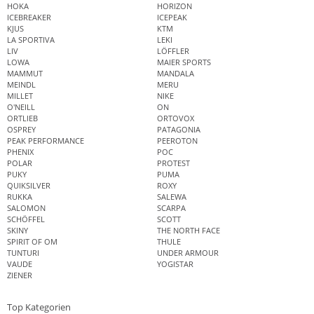
HOKA
HORIZON
ICEBREAKER
ICEPEAK
KJUS
KTM
LA SPORTIVA
LEKI
LIV
LÖFFLER
LOWA
MAIER SPORTS
MAMMUT
MANDALA
MEINDL
MERU
MILLET
NIKE
O'NEILL
ON
ORTLIEB
ORTOVOX
OSPREY
PATAGONIA
PEAK PERFORMANCE
PEEROTON
PHENIX
POC
POLAR
PROTEST
PUKY
PUMA
QUIKSILVER
ROXY
RUKKA
SALEWA
SALOMON
SCARPA
SCHÖFFEL
SCOTT
SKINY
THE NORTH FACE
SPIRIT OF OM
THULE
TUNTURI
UNDER ARMOUR
VAUDE
YOGISTAR
ZIENER
Top Kategorien