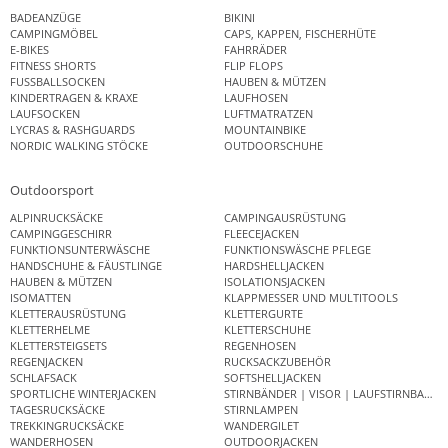
BADEANZÜGE
BIKINI
CAMPINGMÖBEL
CAPS, KAPPEN, FISCHERHÜTE
E-BIKES
FAHRRÄDER
FITNESS SHORTS
FLIP FLOPS
FUSSBALLSOCKEN
HAUBEN & MÜTZEN
KINDERTRAGEN & KRAXE
LAUFHOSEN
LAUFSOCKEN
LUFTMATRATZEN
LYCRAS & RASHGUARDS
MOUNTAINBIKE
NORDIC WALKING STÖCKE
OUTDOORSCHUHE
Outdoorsport
ALPINRUCKSÄCKE
CAMPINGAUSRÜSTUNG
CAMPINGGESCHIRR
FLEECEJACKEN
FUNKTIONSUNTERWÄSCHE
FUNKTIONSWÄSCHE PFLEGE
HANDSCHUHE & FÄUSTLINGE
HARDSHELLJACKEN
HAUBEN & MÜTZEN
ISOLATIONSJACKEN
ISOMATTEN
KLAPPMESSER UND MULTITOOLS
KLETTERAUSRÜSTUNG
KLETTERGURTE
KLETTERHELME
KLETTERSCHUHE
KLETTERSTEIGSETS
REGENHOSEN
REGENJACKEN
RUCKSACKZUBEHÖR
SCHLAFSACK
SOFTSHELLJACKEN
SPORTLICHE WINTERJACKEN
STIRNBÄNDER | VISOR | LAUFSTIRNBAND
TAGESRUCKSÄCKE
STIRNLAMPEN
TREKKINGRUCKSÄCKE
WANDERGILET
WANDERHOSEN
OUTDOORJACKEN