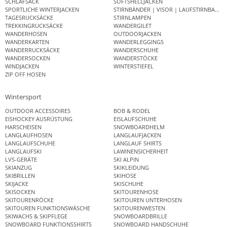
SCHLAFSACK
SOFTSHELLJACKEN
SPORTLICHE WINTERJACKEN
STIRNBÄNDER | VISOR | LAUFSTIRNBAND
TAGESRUCKSÄCKE
STIRNLAMPEN
TREKKINGRUCKSÄCKE
WANDERGILET
WANDERHOSEN
OUTDOORJACKEN
WANDERKARTEN
WANDERLEGGINGS
WANDERRUCKSÄCKE
WANDERSCHUHE
WANDERSOCKEN
WANDERSTÖCKE
WINDJACKEN
WINTERSTIEFEL
ZIP OFF HOSEN
Wintersport
OUTDOOR ACCESSOIRES
BOB & RODEL
EISHOCKEY AUSRÜSTUNG
EISLAUFSCHUHE
HARSCHEISEN
SNOWBOARDHELM
LANGLAUFHOSEN
LANGLAUFJACKEN
LANGLAUFSCHUHE
LANGLAUF SHIRTS
LANGLAUFSKI
LAWINENSICHERHEIT
LVS-GERÄTE
SKI ALPIN
SKIANZUG
SKIKLEIDUNG
SKIBRILLEN
SKIHOSE
SKIJACKE
SKISCHUHE
SKISOCKEN
SKITOURENHOSE
SKITOURENRÖCKE
SKITOUREN UNTERHOSEN
SKITOUREN FUNKTIONSWÄSCHE
SKITOURENWESTEN
SKIWACHS & SKIPFLEGE
SNOWBOARDBRILLE
SNOWBOARD FUNKTIONSSHIRTS
SNOWBOARD HANDSCHUHE