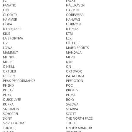
F2
FALKE
FANATIC
FJÄLLRÄVEN
FOX
GARMIN
GLORYFY
GOREWEAR
HAMMER
HANWAG
HOKA
HORIZON
ICEBREAKER
ICEPEAK
KJUS
KTM
LA SPORTIVA
LEKI
LIV
LÖFFLER
LOWA
MAIER SPORTS
MAMMUT
MANDALA
MEINDL
MERU
MILLET
NIKE
O'NEILL
ON
ORTLIEB
ORTOVOX
OSPREY
PATAGONIA
PEAK PERFORMANCE
PEEROTON
PHENIX
POC
POLAR
PROTEST
PUKY
PUMA
QUIKSILVER
ROXY
RUKKA
SALEWA
SALOMON
SCARPA
SCHÖFFEL
SCOTT
SKINY
THE NORTH FACE
SPIRIT OF OM
THULE
TUNTURI
UNDER ARMOUR