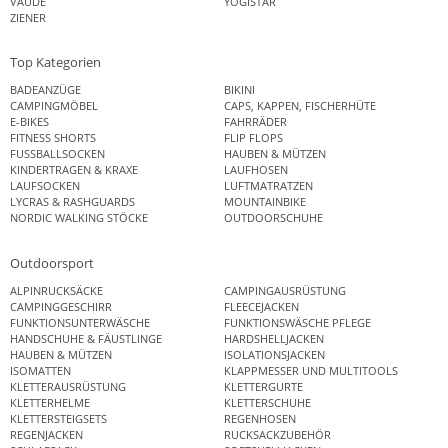
VAUDE
YOGISTAR
ZIENER
Top Kategorien
BADEANZÜGE
BIKINI
CAMPINGMÖBEL
CAPS, KAPPEN, FISCHERHÜTE
E-BIKES
FAHRRÄDER
FITNESS SHORTS
FLIP FLOPS
FUSSBALLSOCKEN
HAUBEN & MÜTZEN
KINDERTRAGEN & KRAXE
LAUFHOSEN
LAUFSOCKEN
LUFTMATRATZEN
LYCRAS & RASHGUARDS
MOUNTAINBIKE
NORDIC WALKING STÖCKE
OUTDOORSCHUHE
Outdoorsport
ALPINRUCKSÄCKE
CAMPINGAUSRÜSTUNG
CAMPINGGESCHIRR
FLEECEJACKEN
FUNKTIONSUNTERWÄSCHE
FUNKTIONSWÄSCHE PFLEGE
HANDSCHUHE & FÄUSTLINGE
HARDSHELLJACKEN
HAUBEN & MÜTZEN
ISOLATIONSJACKEN
ISOMATTEN
KLAPPMESSER UND MULTITOOLS
KLETTERAUSRÜSTUNG
KLETTERGURTE
KLETTERHELME
KLETTERSCHUHE
KLETTERSTEIGSETS
REGENHOSEN
REGENJACKEN
RUCKSACKZUBEHÖR