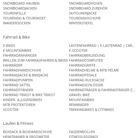
SNOWBOARD HAUBEN
SNOWBOARDHOSEN
SNOWBOARDJACKEN
SNOWBOARD ZUBEHÖR
TOURENFELLE
SKITOURENJACKE
TOURENSKI & TOURSKISET
TOURENSKISCHUHE
WANDERSOCKEN
WINTERSTIEFEL
Fahrrad & Bike
E-BIKES
LASTENFAHRRAD | E-LASTENRAD | CAR
E-MOUNTAINBIKE
E-SCOOTER
FAHRRADANHÄNGER
FAHRRADBEKLEIDUNG
BRILLEN ZUM FAHRRADFAHREN & BIKEN
FAHRRADCOMPUTER
FAHRRÄDER
FAHRRADGRIFFE
FAHRRADHANDSCHUHE
FAHRRADHELME & MTB HELME
FAHRRADJACKE & BIKEJACKE
FAHRRADPEDALE
FAHRRADPUMPEN
FAHRRAD RUCKSÄCKE
FAHRRAD SATTEL
FAHRRADSCHLÖSSER
FAHRRADSTÄNDER
FAHRRADTRÄGER & FAHRRADTRÄGER ZUB
FAHRRAD TRIKOT & BIKE TRIKOT
GRAVEL BIKE
KINDER- & JUGENDBIKES
MOUNTAINBIKE
MTB PROTEKTOREN
RENNRÄDER
SCOOTER
TREKKINGBIKES & CITYBIKES
Laufen & Fitness
BOXSACK & BOXHANDSCHUHE
FASZIENROLLEN
HEIMTRAINER & ERGOMETER
FITNESSLEGGINGS