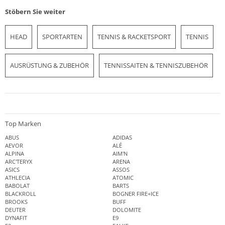
Stöbern Sie weiter
HEAD
SPORTARTEN
TENNIS & RACKETSPORT
TENNIS
AUSRÜSTUNG & ZUBEHÖR
TENNISSAITEN & TENNISZUBEHÖR
Top Marken
ABUS
ADIDAS
AEVOR
ALÉ
ALPINA
AIM'N
ARC'TERYX
ARENA
ASICS
ASSOS
ATHLECIA
ATOMIC
BABOLAT
BARTS
BLACKROLL
BOGNER FIRE+ICE
BROOKS
BUFF
DEUTER
DOLOMITE
DYNAFIT
E9