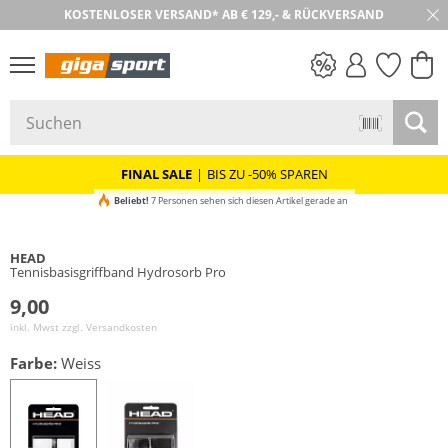
KOSTENLOSER VERSAND* AB € 129,- & RÜCKVERSAND
30 TAGE RÜCKGABE
PREIS & WERT
SALE
FINAL SALE
|
BIS ZU -50% SPAREN
Beliebt!
7 Personen sehen sich diesen Artikel gerade an
HEAD
Tennisbasisgriffband Hydrosorb Pro
9,00
inkl. Mwst zzgl.
Versandkosten
Farbe:
Weiss