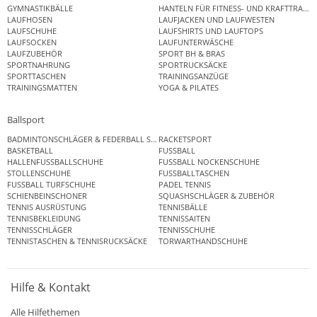
GYMNASTIKBÄLLE
HANTELN FÜR FITNESS- UND KRAFTTRAINI
LAUFHOSEN
LAUFJACKEN UND LAUFWESTEN
LAUFSCHUHE
LAUFSHIRTS UND LAUFTOPS
LAUFSOCKEN
LAUFUNTERWÄSCHE
LAUFZUBEHÖR
SPORT BH & BRAS
SPORTNAHRUNG
SPORTRUCKSÄCKE
SPORTTASCHEN
TRAININGSANZÜGE
TRAININGSMATTEN
YOGA & PILATES
Ballsport
BADMINTONSCHLÄGER & FEDERBALL SETS
RACKETSPORT
BASKETBALL
FUSSBALL
HALLENFUSSBALLSCHUHE
FUSSBALL NOCKENSCHUHE
STOLLENSCHUHE
FUSSBALLTASCHEN
FUSSBALL TURFSCHUHE
PADEL TENNIS
SCHIENBEINSCHONER
SQUASHSCHLÄGER & ZUBEHÖR
TENNIS AUSRÜSTUNG
TENNISBÄLLE
TENNISBEKLEIDUNG
TENNISSAITEN
TENNISSCHLÄGER
TENNISSCHUHE
TENNISTASCHEN & TENNISRUCKSÄCKE
TORWARTHANDSCHUHE
Hilfe & Kontakt
Alle Hilfethemen