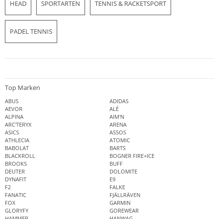
HEAD
SPORTARTEN
TENNIS & RACKETSPORT
PADEL TENNIS
Top Marken
ABUS
ADIDAS
AEVOR
ALÉ
ALPINA
AIM'N
ARC'TERYX
ARENA
ASICS
ASSOS
ATHLECIA
ATOMIC
BABOLAT
BARTS
BLACKROLL
BOGNER FIRE+ICE
BROOKS
BUFF
DEUTER
DOLOMITE
DYNAFIT
E9
F2
FALKE
FANATIC
FJÄLLRÄVEN
FOX
GARMIN
GLORYFY
GOREWEAR
HAMMER
HANWAG