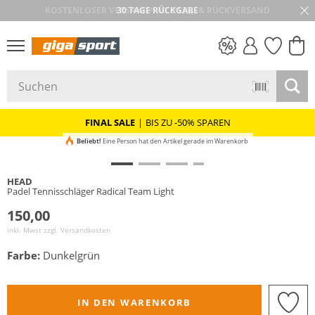
30 TAGE RÜCKGABE
PREIS & WERT
SALE
FINAL SALE
|
BIS ZU -50% SPAREN
Beliebt!
Eine Person hat den Artikel gerade im Warenkorb
HEAD
Padel Tennisschläger Radical Team Light
150,00
inkl. Mwst zzgl.
Versandkosten
Farbe:
Dunkelgrün
IN DEN WARENKORB