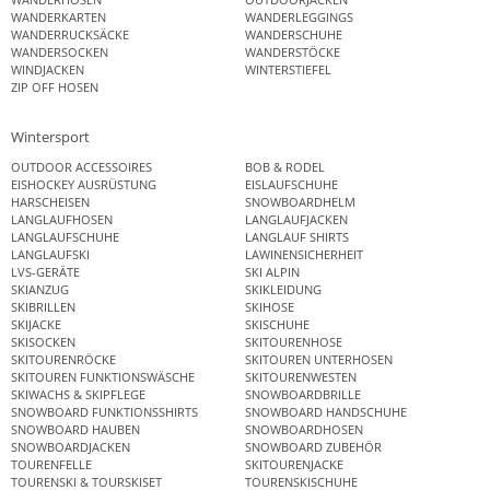
WANDERKARTEN
WANDERLEGGINGS
WANDERRUCKSÄCKE
WANDERSCHUHE
WANDERSOCKEN
WANDERSTÖCKE
WINDJACKEN
WINTERSTIEFEL
ZIP OFF HOSEN
Wintersport
OUTDOOR ACCESSOIRES
BOB & RODEL
EISHOCKEY AUSRÜSTUNG
EISLAUFSCHUHE
HARSCHEISEN
SNOWBOARDHELM
LANGLAUFHOSEN
LANGLAUFJACKEN
LANGLAUFSCHUHE
LANGLAUF SHIRTS
LANGLAUFSKI
LAWINENSICHERHEIT
LVS-GERÄTE
SKI ALPIN
SKIANZUG
SKIKLEIDUNG
SKIBRILLEN
SKIHOSE
SKIJACKE
SKISCHUHE
SKISOCKEN
SKITOURENHOSE
SKITOURENRÖCKE
SKITOUREN UNTERHOSEN
SKITOUREN FUNKTIONSWÄSCHE
SKITOURENWESTEN
SKIWACHS & SKIPFLEGE
SNOWBOARDBRILLE
SNOWBOARD FUNKTIONSSHIRTS
SNOWBOARD HANDSCHUHE
SNOWBOARD HAUBEN
SNOWBOARDHOSEN
SNOWBOARDJACKEN
SNOWBOARD ZUBEHÖR
TOURENFELLE
SKITOURENJACKE
TOURENSKI & TOURSKISET
TOURENSKISCHUHE