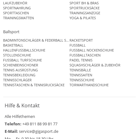
LAUFZUBEHÖR
SPORT BH & BRAS
SPORTNAHRUNG
SPORTRUCKSÄCKE
SPORTTASCHEN
TRAININGSANZÜGE
TRAININGSMATTEN
YOGA & PILATES
Ballsport
BADMINTONSCHLÄGER & FEDERBALL SETS
RACKETSPORT
BASKETBALL
FUSSBALL
HALLENFUSSBALLSCHUHE
FUSSBALL NOCKENSCHUHE
STOLLENSCHUHE
FUSSBALLTASCHEN
FUSSBALL TURFSCHUHE
PADEL TENNIS
SCHIENBEINSCHONER
SQUASHSCHLÄGER & ZUBEHÖR
TENNIS AUSRÜSTUNG
TENNISBÄLLE
TENNISBEKLEIDUNG
TENNISSAITEN
TENNISSCHLÄGER
TENNISSCHUHE
TENNISTASCHEN & TENNISRUCKSÄCKE
TORWARTHANDSCHUHE
Hilfe & Kontakt
Alle Hilfethemen
Telefon:
+49 811 88 99 81 77
E-Mail:
service@gigasport.de
Mo. – Fr. 9.30 bis 18.30 Uhr