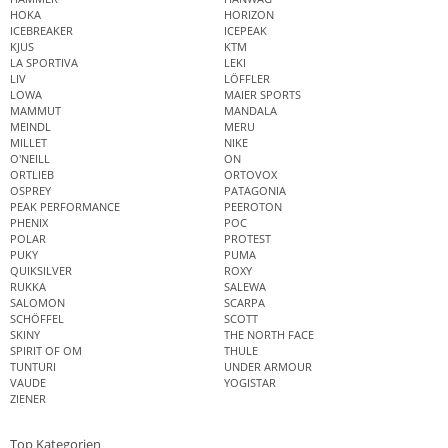
HOKA
HORIZON
ICEBREAKER
ICEPEAK
KJUS
KTM
LA SPORTIVA
LEKI
LIV
LÖFFLER
LOWA
MAIER SPORTS
MAMMUT
MANDALA
MEINDL
MERU
MILLET
NIKE
O'NEILL
ON
ORTLIEB
ORTOVOX
OSPREY
PATAGONIA
PEAK PERFORMANCE
PEEROTON
PHENIX
POC
POLAR
PROTEST
PUKY
PUMA
QUIKSILVER
ROXY
RUKKA
SALEWA
SALOMON
SCARPA
SCHÖFFEL
SCOTT
SKINY
THE NORTH FACE
SPIRIT OF OM
THULE
TUNTURI
UNDER ARMOUR
VAUDE
YOGISTAR
ZIENER
Top Kategorien