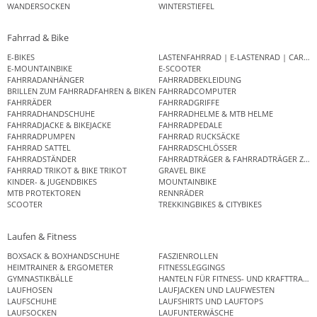
WANDERSOCKEN
WINTERSTIEFEL
Fahrrad & Bike
E-BIKES
LASTENFAHRRAD | E-LASTENRAD | CAR
E-MOUNTAINBIKE
E-SCOOTER
FAHRRADANHÄNGER
FAHRRADBEKLEIDUNG
BRILLEN ZUM FAHRRADFAHREN & BIKEN
FAHRRADCOMPUTER
FAHRRÄDER
FAHRRADGRIFFE
FAHRRADHANDSCHUHE
FAHRRADHELME & MTB HELME
FAHRRADJACKE & BIKEJACKE
FAHRRADPEDALE
FAHRRADPUMPEN
FAHRRAD RUCKSÄCKE
FAHRRAD SATTEL
FAHRRADSCHLÖSSER
FAHRRADSTÄNDER
FAHRRADTRÄGER & FAHRRADTRÄGER ZUB
FAHRRAD TRIKOT & BIKE TRIKOT
GRAVEL BIKE
KINDER- & JUGENDBIKES
MOUNTAINBIKE
MTB PROTEKTOREN
RENNRÄDER
SCOOTER
TREKKINGBIKES & CITYBIKES
Laufen & Fitness
BOXSACK & BOXHANDSCHUHE
FASZIENROLLEN
HEIMTRAINER & ERGOMETER
FITNESSLEGGINGS
GYMNASTIKBÄLLE
HANTELN FÜR FITNESS- UND KRAFTTRAINI
LAUFHOSEN
LAUFJACKEN UND LAUFWESTEN
LAUFSCHUHE
LAUFSHIRTS UND LAUFTOPS
LAUFSOCKEN
LAUFUNTERWÄSCHE