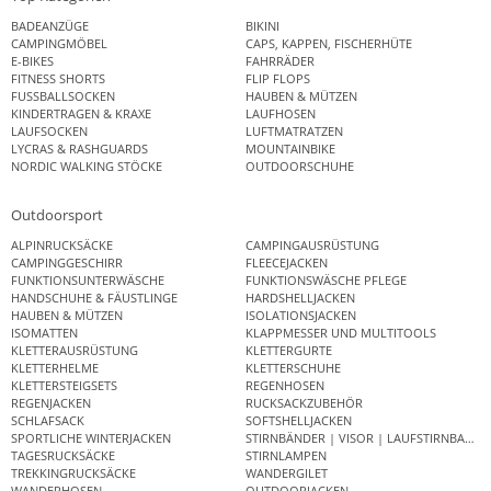
BADEANZÜGE
BIKINI
CAMPINGMÖBEL
CAPS, KAPPEN, FISCHERHÜTE
E-BIKES
FAHRRÄDER
FITNESS SHORTS
FLIP FLOPS
FUSSBALLSOCKEN
HAUBEN & MÜTZEN
KINDERTRAGEN & KRAXE
LAUFHOSEN
LAUFSOCKEN
LUFTMATRATZEN
LYCRAS & RASHGUARDS
MOUNTAINBIKE
NORDIC WALKING STÖCKE
OUTDOORSCHUHE
Outdoorsport
ALPINRUCKSÄCKE
CAMPINGAUSRÜSTUNG
CAMPINGGESCHIRR
FLEECEJACKEN
FUNKTIONSUNTERWÄSCHE
FUNKTIONSWÄSCHE PFLEGE
HANDSCHUHE & FÄUSTLINGE
HARDSHELLJACKEN
HAUBEN & MÜTZEN
ISOLATIONSJACKEN
ISOMATTEN
KLAPPMESSER UND MULTITOOLS
KLETTERAUSRÜSTUNG
KLETTERGURTE
KLETTERHELME
KLETTERSCHUHE
KLETTERSTEIGSETS
REGENHOSEN
REGENJACKEN
RUCKSACKZUBEHÖR
SCHLAFSACK
SOFTSHELLJACKEN
SPORTLICHE WINTERJACKEN
STIRNBÄNDER | VISOR | LAUFSTIRNBAND
TAGESRUCKSÄCKE
STIRNLAMPEN
TREKKINGRUCKSÄCKE
WANDERGILET
WANDERHOSEN
OUTDOORJACKEN