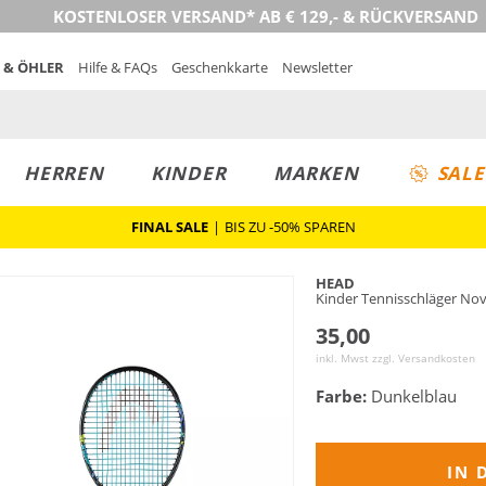
KOSTENLOSER VERSAND* AB € 129,- & RÜCKVERSAND
 & ÖHLER
Hilfe & FAQs
Geschenkkarte
Newsletter
HERREN
KINDER
MARKEN
SALE
FINAL SALE
|
BIS ZU -50% SPAREN
HEAD
Kinder Tennisschläger No
35,00
inkl. Mwst zzgl.
Versandkosten
Farbe:
Dunkelblau
IN 