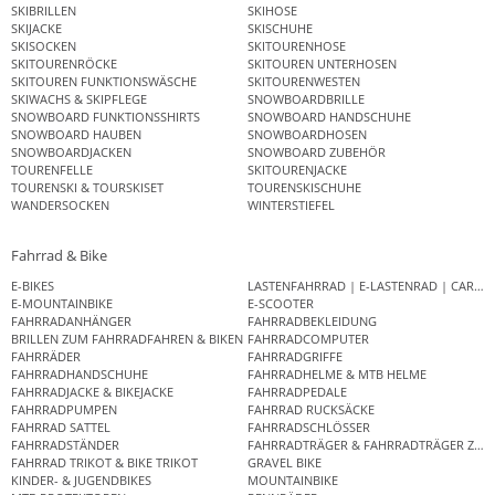
SKIBRILLEN
SKIHOSE
SKIJACKE
SKISCHUHE
SKISOCKEN
SKITOURENHOSE
SKITOURENRÖCKE
SKITOUREN UNTERHOSEN
SKITOUREN FUNKTIONSWÄSCHE
SKITOURENWESTEN
SKIWACHS & SKIPFLEGE
SNOWBOARDBRILLE
SNOWBOARD FUNKTIONSSHIRTS
SNOWBOARD HANDSCHUHE
SNOWBOARD HAUBEN
SNOWBOARDHOSEN
SNOWBOARDJACKEN
SNOWBOARD ZUBEHÖR
TOURENFELLE
SKITOURENJACKE
TOURENSKI & TOURSKISET
TOURENSKISCHUHE
WANDERSOCKEN
WINTERSTIEFEL
Fahrrad & Bike
E-BIKES
LASTENFAHRRAD | E-LASTENRAD | CAR
E-MOUNTAINBIKE
E-SCOOTER
FAHRRADANHÄNGER
FAHRRADBEKLEIDUNG
BRILLEN ZUM FAHRRADFAHREN & BIKEN
FAHRRADCOMPUTER
FAHRRÄDER
FAHRRADGRIFFE
FAHRRADHANDSCHUHE
FAHRRADHELME & MTB HELME
FAHRRADJACKE & BIKEJACKE
FAHRRADPEDALE
FAHRRADPUMPEN
FAHRRAD RUCKSÄCKE
FAHRRAD SATTEL
FAHRRADSCHLÖSSER
FAHRRADSTÄNDER
FAHRRADTRÄGER & FAHRRADTRÄGER ZUB
FAHRRAD TRIKOT & BIKE TRIKOT
GRAVEL BIKE
KINDER- & JUGENDBIKES
MOUNTAINBIKE