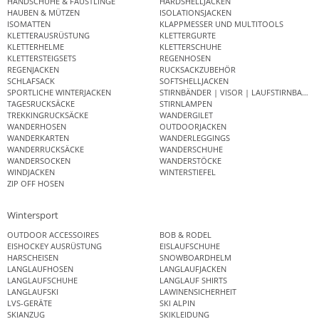
HANDSCHUHE & FÄUSTLINGE
HARDSHELLJACKEN
HAUBEN & MÜTZEN
ISOLATIONSJACKEN
ISOMATTEN
KLAPPMESSER UND MULTITOOLS
KLETTERAUSRÜSTUNG
KLETTERGURTE
KLETTERHELME
KLETTERSCHUHE
KLETTERSTEIGSETS
REGENHOSEN
REGENJACKEN
RUCKSACKZUBEHÖR
SCHLAFSACK
SOFTSHELLJACKEN
SPORTLICHE WINTERJACKEN
STIRNBÄNDER | VISOR | LAUFSTIRNBAND
TAGESRUCKSÄCKE
STIRNLAMPEN
TREKKINGRUCKSÄCKE
WANDERGILET
WANDERHOSEN
OUTDOORJACKEN
WANDERKARTEN
WANDERLEGGINGS
WANDERRUCKSÄCKE
WANDERSCHUHE
WANDERSOCKEN
WANDERSTÖCKE
WINDJACKEN
WINTERSTIEFEL
ZIP OFF HOSEN
Wintersport
OUTDOOR ACCESSOIRES
BOB & RODEL
EISHOCKEY AUSRÜSTUNG
EISLAUFSCHUHE
HARSCHEISEN
SNOWBOARDHELM
LANGLAUFHOSEN
LANGLAUFJACKEN
LANGLAUFSCHUHE
LANGLAUF SHIRTS
LANGLAUFSKI
LAWINENSICHERHEIT
LVS-GERÄTE
SKI ALPIN
SKIANZUG
SKIKLEIDUNG