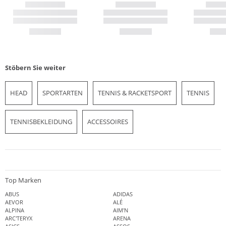
Stöbern Sie weiter
HEAD
SPORTARTEN
TENNIS & RACKETSPORT
TENNIS
TENNISBEKLEIDUNG
ACCESSOIRES
Top Marken
ABUS
ADIDAS
AEVOR
ALÉ
ALPINA
AIM'N
ARC'TERYX
ARENA