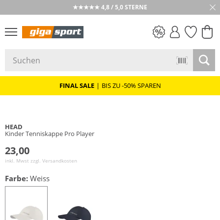
★★★★★ 4,8 / 5,0 STERNE
PREIS & WERT
SALE
FINAL SALE
|
BIS ZU -50% SPAREN
HEAD
Kinder Tenniskappe Pro Player
23,00
inkl. Mwst zzgl.
Versandkosten
Farbe:
Weiss