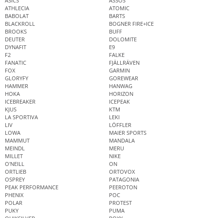
ASICS
ASSOS
ATHLECIA
ATOMIC
BABOLAT
BARTS
BLACKROLL
BOGNER FIRE+ICE
BROOKS
BUFF
DEUTER
DOLOMITE
DYNAFIT
E9
F2
FALKE
FANATIC
FJÄLLRÄVEN
FOX
GARMIN
GLORYFY
GOREWEAR
HAMMER
HANWAG
HOKA
HORIZON
ICEBREAKER
ICEPEAK
KJUS
KTM
LA SPORTIVA
LEKI
LIV
LÖFFLER
LOWA
MAIER SPORTS
MAMMUT
MANDALA
MEINDL
MERU
MILLET
NIKE
O'NEILL
ON
ORTLIEB
ORTOVOX
OSPREY
PATAGONIA
PEAK PERFORMANCE
PEEROTON
PHENIX
POC
POLAR
PROTEST
PUKY
PUMA