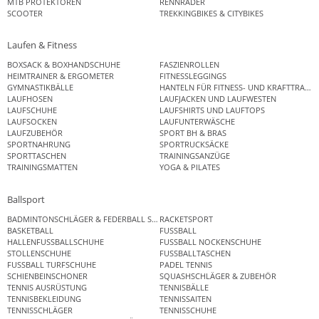
MTB PROTEKTOREN
RENNRÄDER
SCOOTER
TREKKINGBIKES & CITYBIKES
Laufen & Fitness
BOXSACK & BOXHANDSCHUHE
FASZIENROLLEN
HEIMTRAINER & ERGOMETER
FITNESSLEGGINGS
GYMNASTIKBÄLLE
HANTELN FÜR FITNESS- UND KRAFTTRAINI
LAUFHOSEN
LAUFJACKEN UND LAUFWESTEN
LAUFSCHUHE
LAUFSHIRTS UND LAUFTOPS
LAUFSOCKEN
LAUFUNTERWÄSCHE
LAUFZUBEHÖR
SPORT BH & BRAS
SPORTNAHRUNG
SPORTRUCKSÄCKE
SPORTTASCHEN
TRAININGSANZÜGE
TRAININGSMATTEN
YOGA & PILATES
Ballsport
BADMINTONSCHLÄGER & FEDERBALL SETS
RACKETSPORT
BASKETBALL
FUSSBALL
HALLENFUSSBALLSCHUHE
FUSSBALL NOCKENSCHUHE
STOLLENSCHUHE
FUSSBALLTASCHEN
FUSSBALL TURFSCHUHE
PADEL TENNIS
SCHIENBEINSCHONER
SQUASHSCHLÄGER & ZUBEHÖR
TENNIS AUSRÜSTUNG
TENNISBÄLLE
TENNISBEKLEIDUNG
TENNISSAITEN
TENNISSCHLÄGER
TENNISSCHUHE