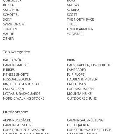
QUIKSILVER
ROXY
RUKKA
SALEWA
SALOMON
SCARPA
SCHÖFFEL
SCOTT
SKINY
THE NORTH FACE
SPIRIT OF OM
THULE
TUNTURI
UNDER ARMOUR
VAUDE
YOGISTAR
ZIENER
Top Kategorien
BADEANZÜGE
BIKINI
CAMPINGMÖBEL
CAPS, KAPPEN, FISCHERHÜTE
E-BIKES
FAHRRÄDER
FITNESS SHORTS
FLIP FLOPS
FUSSBALLSOCKEN
HAUBEN & MÜTZEN
KINDERTRAGEN & KRAXE
LAUFHOSEN
LAUFSOCKEN
LUFTMATRATZEN
LYCRAS & RASHGUARDS
MOUNTAINBIKE
NORDIC WALKING STÖCKE
OUTDOORSCHUHE
Outdoorsport
ALPINRUCKSÄCKE
CAMPINGAUSRÜSTUNG
CAMPINGGESCHIRR
FLEECEJACKEN
FUNKTIONSUNTERWÄSCHE
FUNKTIONSWÄSCHE PFLEGE