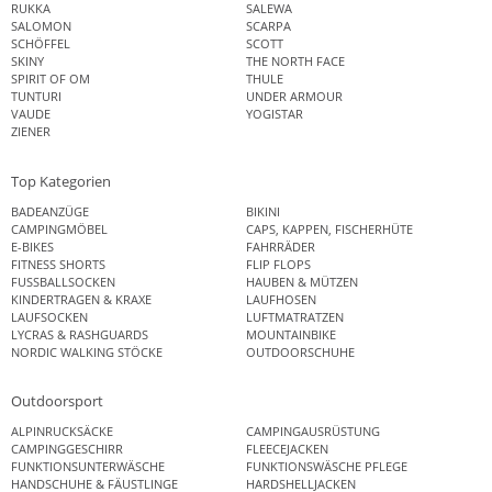
RUKKA
SALEWA
SALOMON
SCARPA
SCHÖFFEL
SCOTT
SKINY
THE NORTH FACE
SPIRIT OF OM
THULE
TUNTURI
UNDER ARMOUR
VAUDE
YOGISTAR
ZIENER
Top Kategorien
BADEANZÜGE
BIKINI
CAMPINGMÖBEL
CAPS, KAPPEN, FISCHERHÜTE
E-BIKES
FAHRRÄDER
FITNESS SHORTS
FLIP FLOPS
FUSSBALLSOCKEN
HAUBEN & MÜTZEN
KINDERTRAGEN & KRAXE
LAUFHOSEN
LAUFSOCKEN
LUFTMATRATZEN
LYCRAS & RASHGUARDS
MOUNTAINBIKE
NORDIC WALKING STÖCKE
OUTDOORSCHUHE
Outdoorsport
ALPINRUCKSÄCKE
CAMPINGAUSRÜSTUNG
CAMPINGGESCHIRR
FLEECEJACKEN
FUNKTIONSUNTERWÄSCHE
FUNKTIONSWÄSCHE PFLEGE
HANDSCHUHE & FÄUSTLINGE
HARDSHELLJACKEN