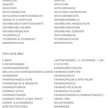
SKIBRILLEN
SKIHOSE
SKIJACKE
SKISCHUHE
SKISOCKEN
SKITOURENHOSE
SKITOURENRÖCKE
SKITOUREN UNTERHOSEN
SKITOUREN FUNKTIONSWÄSCHE
SKITOURENWESTEN
SKIWACHS & SKIPFLEGE
SNOWBOARDBRILLE
SNOWBOARD FUNKTIONSSHIRTS
SNOWBOARD HANDSCHUHE
SNOWBOARD HAUBEN
SNOWBOARDHOSEN
SNOWBOARDJACKEN
SNOWBOARD ZUBEHÖR
TOURENFELLE
SKITOURENJACKE
TOURENSKI & TOURSKISET
TOURENSKISCHUHE
WANDERSOCKEN
WINTERSTIEFEL
Fahrrad & Bike
E-BIKES
LASTENFAHRRAD | E-LASTENRAD | CAR
E-MOUNTAINBIKE
E-SCOOTER
FAHRRADANHÄNGER
FAHRRADBEKLEIDUNG
BRILLEN ZUM FAHRRADFAHREN & BIKEN
FAHRRADCOMPUTER
FAHRRÄDER
FAHRRADGRIFFE
FAHRRADHANDSCHUHE
FAHRRADHELME & MTB HELME
FAHRRADJACKE & BIKEJACKE
FAHRRADPEDALE
FAHRRADPUMPEN
FAHRRAD RUCKSÄCKE
FAHRRAD SATTEL
FAHRRADSCHLÖSSER
FAHRRADSTÄNDER
FAHRRADTRÄGER & FAHRRADTRÄGER ZUB
FAHRRAD TRIKOT & BIKE TRIKOT
GRAVEL BIKE
KINDER- & JUGENDBIKES
MOUNTAINBIKE
MTB PROTEKTOREN
RENNRÄDER