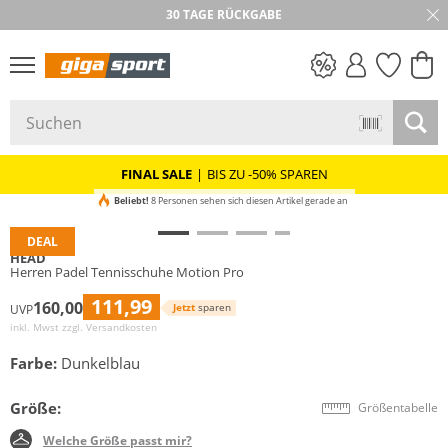
30 TAGE RÜCKGABE
PREIS & WERT
SALE
FINAL SALE
|
BIS ZU -50% SPAREN
Beliebt!
8 Personen sehen sich diesen Artikel gerade an
DEAL
HEAD
Herren Padel Tennisschuhe Motion Pro
111,99
160,00
Jetzt
sparen
UVP
inkl. Mwst zzgl.
Versandkosten
Farbe:
Dunkelblau
Größe:
Größentabelle
Welche Größe passt mir?