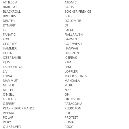
ATHLECIA
ATOMIC
BABOLAT
BARTS
BLACKROLL
BOGNER FIRE+ICE
BROOKS
BUFF
DEUTER
DOLOMITE
DYNAFIT
E9
F2
FALKE
FANATIC
FJÄLLRÄVEN
FOX
GARMIN
GLORYFY
GOREWEAR
HAMMER
HANWAG
HOKA
HORIZON
ICEBREAKER
ICEPEAK
KJUS
KTM
LA SPORTIVA
LEKI
LIV
LÖFFLER
LOWA
MAIER SPORTS
MAMMUT
MANDALA
MEINDL
MERU
MILLET
NIKE
O'NEILL
ON
ORTLIEB
ORTOVOX
OSPREY
PATAGONIA
PEAK PERFORMANCE
PEEROTON
PHENIX
POC
POLAR
PROTEST
PUKY
PUMA
QUIKSILVER
ROXY