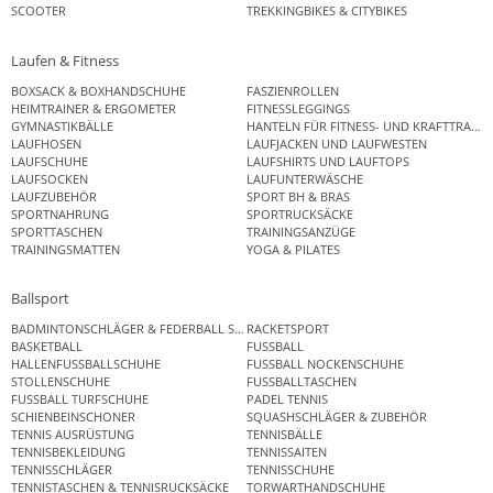
SCOOTER
TREKKINGBIKES & CITYBIKES
Laufen & Fitness
BOXSACK & BOXHANDSCHUHE
FASZIENROLLEN
HEIMTRAINER & ERGOMETER
FITNESSLEGGINGS
GYMNASTIKBÄLLE
HANTELN FÜR FITNESS- UND KRAFTTRAINI
LAUFHOSEN
LAUFJACKEN UND LAUFWESTEN
LAUFSCHUHE
LAUFSHIRTS UND LAUFTOPS
LAUFSOCKEN
LAUFUNTERWÄSCHE
LAUFZUBEHÖR
SPORT BH & BRAS
SPORTNAHRUNG
SPORTRUCKSÄCKE
SPORTTASCHEN
TRAININGSANZÜGE
TRAININGSMATTEN
YOGA & PILATES
Ballsport
BADMINTONSCHLÄGER & FEDERBALL SETS
RACKETSPORT
BASKETBALL
FUSSBALL
HALLENFUSSBALLSCHUHE
FUSSBALL NOCKENSCHUHE
STOLLENSCHUHE
FUSSBALLTASCHEN
FUSSBALL TURFSCHUHE
PADEL TENNIS
SCHIENBEINSCHONER
SQUASHSCHLÄGER & ZUBEHÖR
TENNIS AUSRÜSTUNG
TENNISBÄLLE
TENNISBEKLEIDUNG
TENNISSAITEN
TENNISSCHLÄGER
TENNISSCHUHE
TENNISTASCHEN & TENNISRUCKSÄCKE
TORWARTHANDSCHUHE