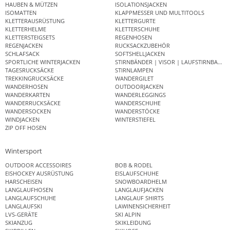
HAUBEN & MÜTZEN
ISOLATIONSJACKEN
ISOMATTEN
KLAPPMESSER UND MULTITOOLS
KLETTERAUSRÜSTUNG
KLETTERGURTE
KLETTERHELME
KLETTERSCHUHE
KLETTERSTEIGSETS
REGENHOSEN
REGENJACKEN
RUCKSACKZUBEHÖR
SCHLAFSACK
SOFTSHELLJACKEN
SPORTLICHE WINTERJACKEN
STIRNBÄNDER | VISOR | LAUFSTIRNBAND
TAGESRUCKSÄCKE
STIRNLAMPEN
TREKKINGRUCKSÄCKE
WANDERGILET
WANDERHOSEN
OUTDOORJACKEN
WANDERKARTEN
WANDERLEGGINGS
WANDERRUCKSÄCKE
WANDERSCHUHE
WANDERSOCKEN
WANDERSTÖCKE
WINDJACKEN
WINTERSTIEFEL
ZIP OFF HOSEN
Wintersport
OUTDOOR ACCESSOIRES
BOB & RODEL
EISHOCKEY AUSRÜSTUNG
EISLAUFSCHUHE
HARSCHEISEN
SNOWBOARDHELM
LANGLAUFHOSEN
LANGLAUFJACKEN
LANGLAUFSCHUHE
LANGLAUF SHIRTS
LANGLAUFSKI
LAWINENSICHERHEIT
LVS-GERÄTE
SKI ALPIN
SKIANZUG
SKIKLEIDUNG