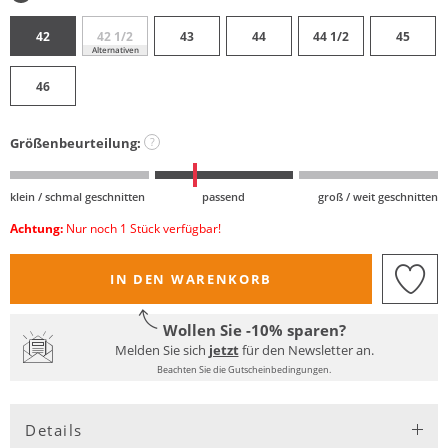
42
42 1/2
43
44
44 1/2
45
Alternativen
46
Größenbeurteilung:
?
klein / schmal geschnitten
passend
groß / weit geschnitten
Achtung:
Nur noch 1 Stück verfügbar!
IN DEN WARENKORB
Wollen Sie -10% sparen?
Melden Sie sich
jetzt
für den Newsletter an.
Beachten Sie die Gutscheinbedingungen.
Details