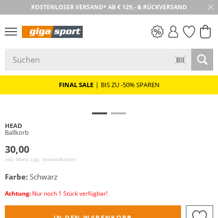
KOSTENLOSER VERSAND* AB € 129,- & RÜCKVERSAND
30 TAGE RÜCKGABE
PREIS & WERT
SALE
FINAL SALE
|
BIS ZU -50% SPAREN
HEAD
Ballkorb
30,00
inkl. Mwst zzgl.
Versandkosten
Farbe:
Schwarz
Achtung:
Nur noch 1 Stück verfügbar!
IN DEN WARENKORB