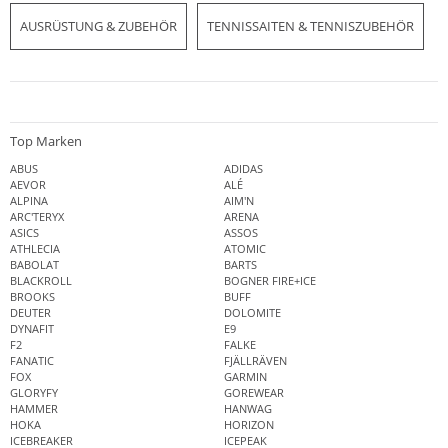
AUSRÜSTUNG & ZUBEHÖR
TENNISSAITEN & TENNISZUBEHÖR
Top Marken
ABUS
ADIDAS
AEVOR
ALÉ
ALPINA
AIM'N
ARC'TERYX
ARENA
ASICS
ASSOS
ATHLECIA
ATOMIC
BABOLAT
BARTS
BLACKROLL
BOGNER FIRE+ICE
BROOKS
BUFF
DEUTER
DOLOMITE
DYNAFIT
E9
F2
FALKE
FANATIC
FJÄLLRÄVEN
FOX
GARMIN
GLORYFY
GOREWEAR
HAMMER
HANWAG
HOKA
HORIZON
ICEBREAKER
ICEPEAK