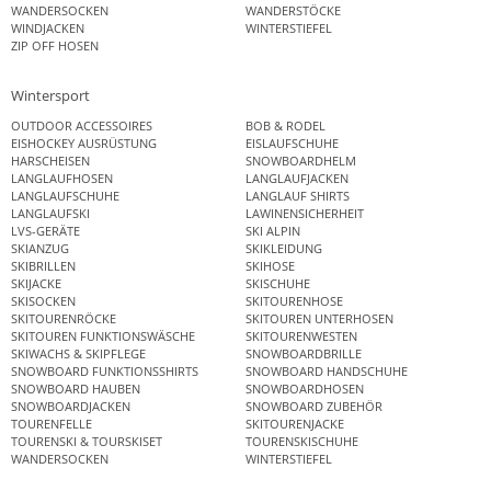
WANDERSOCKEN
WANDERSTÖCKE
WINDJACKEN
WINTERSTIEFEL
ZIP OFF HOSEN
Wintersport
OUTDOOR ACCESSOIRES
BOB & RODEL
EISHOCKEY AUSRÜSTUNG
EISLAUFSCHUHE
HARSCHEISEN
SNOWBOARDHELM
LANGLAUFHOSEN
LANGLAUFJACKEN
LANGLAUFSCHUHE
LANGLAUF SHIRTS
LANGLAUFSKI
LAWINENSICHERHEIT
LVS-GERÄTE
SKI ALPIN
SKIANZUG
SKIKLEIDUNG
SKIBRILLEN
SKIHOSE
SKIJACKE
SKISCHUHE
SKISOCKEN
SKITOURENHOSE
SKITOURENRÖCKE
SKITOUREN UNTERHOSEN
SKITOUREN FUNKTIONSWÄSCHE
SKITOURENWESTEN
SKIWACHS & SKIPFLEGE
SNOWBOARDBRILLE
SNOWBOARD FUNKTIONSSHIRTS
SNOWBOARD HANDSCHUHE
SNOWBOARD HAUBEN
SNOWBOARDHOSEN
SNOWBOARDJACKEN
SNOWBOARD ZUBEHÖR
TOURENFELLE
SKITOURENJACKE
TOURENSKI & TOURSKISET
TOURENSKISCHUHE
WANDERSOCKEN
WINTERSTIEFEL