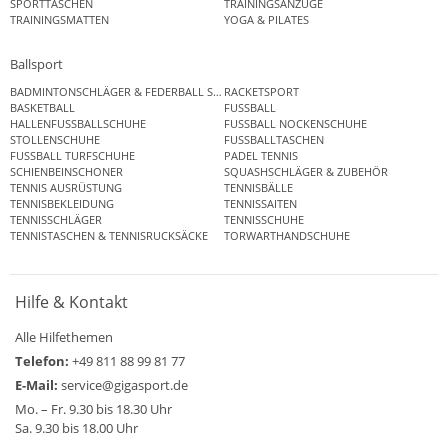
SPORTTASCHEN
TRAININGSANZÜGE
TRAININGSMATTEN
YOGA & PILATES
Ballsport
BADMINTONSCHLÄGER & FEDERBALL SETS
RACKETSPORT
BASKETBALL
FUSSBALL
HALLENFUSSBALLSCHUHE
FUSSBALL NOCKENSCHUHE
STOLLENSCHUHE
FUSSBALLTASCHEN
FUSSBALL TURFSCHUHE
PADEL TENNIS
SCHIENBEINSCHONER
SQUASHSCHLÄGER & ZUBEHÖR
TENNIS AUSRÜSTUNG
TENNISBÄLLE
TENNISBEKLEIDUNG
TENNISSAITEN
TENNISSCHLÄGER
TENNISSCHUHE
TENNISTASCHEN & TENNISRUCKSÄCKE
TORWARTHANDSCHUHE
Hilfe & Kontakt
Alle Hilfethemen
Telefon:
+49 811 88 99 81 77
E-Mail:
service@gigasport.de
Mo. – Fr. 9.30 bis 18.30 Uhr
Sa. 9.30 bis 18.00 Uhr