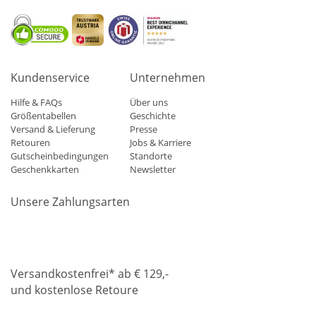
Kundenservice
Unternehmen
Hilfe & FAQs
Über uns
Größentabellen
Geschichte
Versand & Lieferung
Presse
Retouren
Jobs & Karriere
Gutscheinbedingungen
Standorte
Geschenkkarten
Newsletter
Unsere Zahlungsarten
Klarna
Mastercard
Visa
Diners
Applepay
Amazon
Paypa
Versandkostenfrei* ab € 129,-
und kostenlose Retoure
DHL
Gebrüder Weiss