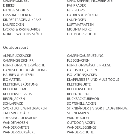
CAMPINGMÖBEL
CAPS, KAPPEN, FISCHERHÜTE
E-BIKES
FAHRRÄDER
FITNESS SHORTS
FLIP FLOPS
FUSSBALLSOCKEN
HAUBEN & MÜTZEN
KINDERTRAGEN & KRAXE
LAUFHOSEN
LAUFSOCKEN
LUFTMATRATZEN
LYCRAS & RASHGUARDS
MOUNTAINBIKE
NORDIC WALKING STÖCKE
OUTDOORSCHUHE
Outdoorsport
ALPINRUCKSÄCKE
CAMPINGAUSRÜSTUNG
CAMPINGGESCHIRR
FLEECEJACKEN
FUNKTIONSUNTERWÄSCHE
FUNKTIONSWÄSCHE PFLEGE
HANDSCHUHE & FÄUSTLINGE
HARDSHELLJACKEN
HAUBEN & MÜTZEN
ISOLATIONSJACKEN
ISOMATTEN
KLAPPMESSER UND MULTITOOLS
KLETTERAUSRÜSTUNG
KLETTERGURTE
KLETTERHELME
KLETTERSCHUHE
KLETTERSTEIGSETS
REGENHOSEN
REGENJACKEN
RUCKSACKZUBEHÖR
SCHLAFSACK
SOFTSHELLJACKEN
SPORTLICHE WINTERJACKEN
STIRNBÄNDER | VISOR | LAUFSTIRNBAND
TAGESRUCKSÄCKE
STIRNLAMPEN
TREKKINGRUCKSÄCKE
WANDERGILET
WANDERHOSEN
OUTDOORJACKEN
WANDERKARTEN
WANDERLEGGINGS
WANDERRUCKSÄCKE
WANDERSCHUHE