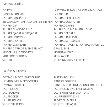
Fahrrad & Bike
E-BIKES
LASTENFAHRRAD | E-LASTENRAD | CAR
E-MOUNTAINBIKE
E-SCOOTER
FAHRRADANHÄNGER
FAHRRADBEKLEIDUNG
BRILLEN ZUM FAHRRADFAHREN & BIKEN
FAHRRADCOMPUTER
FAHRRÄDER
FAHRRADGRIFFE
FAHRRADHANDSCHUHE
FAHRRADHELME & MTB HELME
FAHRRADJACKE & BIKEJACKE
FAHRRADPEDALE
FAHRRADPUMPEN
FAHRRAD RUCKSÄCKE
FAHRRAD SATTEL
FAHRRADSCHLÖSSER
FAHRRADSTÄNDER
FAHRRADTRÄGER & FAHRRADTRÄGER ZUB
FAHRRAD TRIKOT & BIKE TRIKOT
GRAVEL BIKE
KINDER- & JUGENDBIKES
MOUNTAINBIKE
MTB PROTEKTOREN
RENNRÄDER
SCOOTER
TREKKINGBIKES & CITYBIKES
Laufen & Fitness
BOXSACK & BOXHANDSCHUHE
FASZIENROLLEN
HEIMTRAINER & ERGOMETER
FITNESSLEGGINGS
GYMNASTIKBÄLLE
HANTELN FÜR FITNESS- UND KRAFTTRAINI
LAUFHOSEN
LAUFJACKEN UND LAUFWESTEN
LAUFSCHUHE
LAUFSHIRTS UND LAUFTOPS
LAUFSOCKEN
LAUFUNTERWÄSCHE
LAUFZUBEHÖR
SPORT BH & BRAS
SPORTNAHRUNG
SPORTRUCKSÄCKE