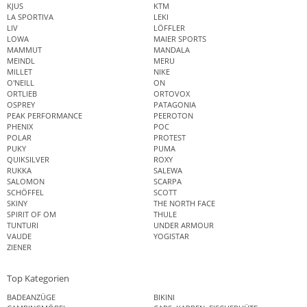
KJUS
KTM
LA SPORTIVA
LEKI
LIV
LÖFFLER
LOWA
MAIER SPORTS
MAMMUT
MANDALA
MEINDL
MERU
MILLET
NIKE
O'NEILL
ON
ORTLIEB
ORTOVOX
OSPREY
PATAGONIA
PEAK PERFORMANCE
PEEROTON
PHENIX
POC
POLAR
PROTEST
PUKY
PUMA
QUIKSILVER
ROXY
RUKKA
SALEWA
SALOMON
SCARPA
SCHÖFFEL
SCOTT
SKINY
THE NORTH FACE
SPIRIT OF OM
THULE
TUNTURI
UNDER ARMOUR
VAUDE
YOGISTAR
ZIENER
Top Kategorien
BADEANZÜGE
BIKINI