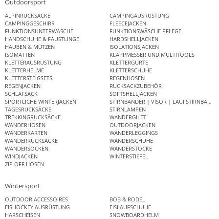
Outdoorsport
ALPINRUCKSÄCKE
CAMPINGAUSRÜSTUNG
CAMPINGGESCHIRR
FLEECEJACKEN
FUNKTIONSUNTERWÄSCHE
FUNKTIONSWÄSCHE PFLEGE
HANDSCHUHE & FÄUSTLINGE
HARDSHELLJACKEN
HAUBEN & MÜTZEN
ISOLATIONSJACKEN
ISOMATTEN
KLAPPMESSER UND MULTITOOLS
KLETTERAUSRÜSTUNG
KLETTERGURTE
KLETTERHELME
KLETTERSCHUHE
KLETTERSTEIGSETS
REGENHOSEN
REGENJACKEN
RUCKSACKZUBEHÖR
SCHLAFSACK
SOFTSHELLJACKEN
SPORTLICHE WINTERJACKEN
STIRNBÄNDER | VISOR | LAUFSTIRNBAND
TAGESRUCKSÄCKE
STIRNLAMPEN
TREKKINGRUCKSÄCKE
WANDERGILET
WANDERHOSEN
OUTDOORJACKEN
WANDERKARTEN
WANDERLEGGINGS
WANDERRUCKSÄCKE
WANDERSCHUHE
WANDERSOCKEN
WANDERSTÖCKE
WINDJACKEN
WINTERSTIEFEL
ZIP OFF HOSEN
Wintersport
OUTDOOR ACCESSOIRES
BOB & RODEL
EISHOCKEY AUSRÜSTUNG
EISLAUFSCHUHE
HARSCHEISEN
SNOWBOARDHELM