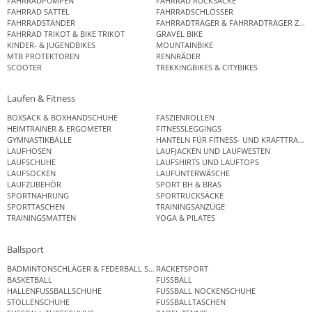
FAHRRADPUMPEN
FAHRRAD RUCKSÄCKE
FAHRRAD SATTEL
FAHRRADSCHLÖSSER
FAHRRADSTÄNDER
FAHRRADTRÄGER & FAHRRADTRÄGER ZUB
FAHRRAD TRIKOT & BIKE TRIKOT
GRAVEL BIKE
KINDER- & JUGENDBIKES
MOUNTAINBIKE
MTB PROTEKTOREN
RENNRÄDER
SCOOTER
TREKKINGBIKES & CITYBIKES
Laufen & Fitness
BOXSACK & BOXHANDSCHUHE
FASZIENROLLEN
HEIMTRAINER & ERGOMETER
FITNESSLEGGINGS
GYMNASTIKBÄLLE
HANTELN FÜR FITNESS- UND KRAFTTRAINI
LAUFHOSEN
LAUFJACKEN UND LAUFWESTEN
LAUFSCHUHE
LAUFSHIRTS UND LAUFTOPS
LAUFSOCKEN
LAUFUNTERWÄSCHE
LAUFZUBEHÖR
SPORT BH & BRAS
SPORTNAHRUNG
SPORTRUCKSÄCKE
SPORTTASCHEN
TRAININGSANZÜGE
TRAININGSMATTEN
YOGA & PILATES
Ballsport
BADMINTONSCHLÄGER & FEDERBALL SETS
RACKETSPORT
BASKETBALL
FUSSBALL
HALLENFUSSBALLSCHUHE
FUSSBALL NOCKENSCHUHE
STOLLENSCHUHE
FUSSBALLTASCHEN