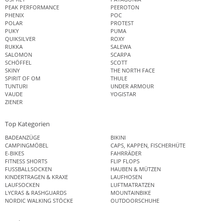
PEAK PERFORMANCE
PEEROTON
PHENIX
POC
POLAR
PROTEST
PUKY
PUMA
QUIKSILVER
ROXY
RUKKA
SALEWA
SALOMON
SCARPA
SCHÖFFEL
SCOTT
SKINY
THE NORTH FACE
SPIRIT OF OM
THULE
TUNTURI
UNDER ARMOUR
VAUDE
YOGISTAR
ZIENER
Top Kategorien
BADEANZÜGE
BIKINI
CAMPINGMÖBEL
CAPS, KAPPEN, FISCHERHÜTE
E-BIKES
FAHRRÄDER
FITNESS SHORTS
FLIP FLOPS
FUSSBALLSOCKEN
HAUBEN & MÜTZEN
KINDERTRAGEN & KRAXE
LAUFHOSEN
LAUFSOCKEN
LUFTMATRATZEN
LYCRAS & RASHGUARDS
MOUNTAINBIKE
NORDIC WALKING STÖCKE
OUTDOORSCHUHE