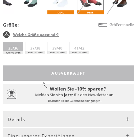
DEAL
DEAL
Größe:
Größentabelle
Welche Größe passt mir?
35/36
37/38
39/40
41/42
Alternativen
Alternativen
Alternativen
Alternativen
AUSVERKAUFT
Wollen Sie -10% sparen?
Melden Sie sich
jetzt
für den Newsletter an.
Beachten Sie die Gutscheinbedingungen.
Details
Tipp unserer Expert*innen