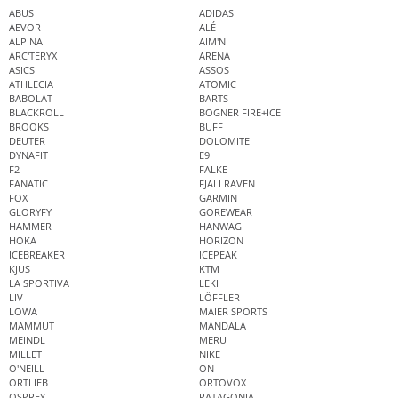
ABUS
ADIDAS
AEVOR
ALÉ
ALPINA
AIM'N
ARC'TERYX
ARENA
ASICS
ASSOS
ATHLECIA
ATOMIC
BABOLAT
BARTS
BLACKROLL
BOGNER FIRE+ICE
BROOKS
BUFF
DEUTER
DOLOMITE
DYNAFIT
E9
F2
FALKE
FANATIC
FJÄLLRÄVEN
FOX
GARMIN
GLORYFY
GOREWEAR
HAMMER
HANWAG
HOKA
HORIZON
ICEBREAKER
ICEPEAK
KJUS
KTM
LA SPORTIVA
LEKI
LIV
LÖFFLER
LOWA
MAIER SPORTS
MAMMUT
MANDALA
MEINDL
MERU
MILLET
NIKE
O'NEILL
ON
ORTLIEB
ORTOVOX
OSPREY
PATAGONIA