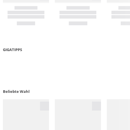
GIGATIPPS
NACHHALTIGE WANDERTIPPS
DAUN
PFLEG
Beliebte Wahl