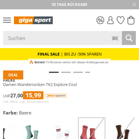
30 TAGE RÜCKGABE
PREIS & WERT
SALE
FINAL SALE
|
BIS ZU -50% SPAREN
Beliebt!
15 Personen sehen sich diesen Artikel gerade an
DEAL
FALKE
Damen Wandersocken TK2 Explore Cool
15,99
27,00
Jetzt
sparen
UVP
inkl. Mwst zzgl.
Versandkosten
Farbe:
Beere