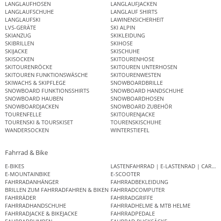
LANGLAUFHOSEN
LANGLAUFJACKEN
LANGLAUFSCHUHE
LANGLAUF SHIRTS
LANGLAUFSKI
LAWINENSICHERHEIT
LVS-GERÄTE
SKI ALPIN
SKIANZUG
SKIKLEIDUNG
SKIBRILLEN
SKIHOSE
SKIJACKE
SKISCHUHE
SKISOCKEN
SKITOURENHOSE
SKITOURENRÖCKE
SKITOUREN UNTERHOSEN
SKITOUREN FUNKTIONSWÄSCHE
SKITOURENWESTEN
SKIWACHS & SKIPFLEGE
SNOWBOARDBRILLE
SNOWBOARD FUNKTIONSSHIRTS
SNOWBOARD HANDSCHUHE
SNOWBOARD HAUBEN
SNOWBOARDHOSEN
SNOWBOARDJACKEN
SNOWBOARD ZUBEHÖR
TOURENFELLE
SKITOURENJACKE
TOURENSKI & TOURSKISET
TOURENSKISCHUHE
WANDERSOCKEN
WINTERSTIEFEL
Fahrrad & Bike
E-BIKES
LASTENFAHRRAD | E-LASTENRAD | CAR
E-MOUNTAINBIKE
E-SCOOTER
FAHRRADANHÄNGER
FAHRRADBEKLEIDUNG
BRILLEN ZUM FAHRRADFAHREN & BIKEN
FAHRRADCOMPUTER
FAHRRÄDER
FAHRRADGRIFFE
FAHRRADHANDSCHUHE
FAHRRADHELME & MTB HELME
FAHRRADJACKE & BIKEJACKE
FAHRRADPEDALE