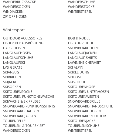
WANDERRUCKSÄCKE
WANDERSCHUHE
WANDERSOCKEN
WANDERSTÖCKE
WINDJACKEN
WINTERSTIEFEL
ZIP OFF HOSEN
Wintersport
OUTDOOR ACCESSOIRES
BOB & RODEL
EISHOCKEY AUSRÜSTUNG
EISLAUFSCHUHE
HARSCHEISEN
SNOWBOARDHELM
LANGLAUFHOSEN
LANGLAUFJACKEN
LANGLAUFSCHUHE
LANGLAUF SHIRTS
LANGLAUFSKI
LAWINENSICHERHEIT
LVS-GERÄTE
SKI ALPIN
SKIANZUG
SKIKLEIDUNG
SKIBRILLEN
SKIHOSE
SKIJACKE
SKISCHUHE
SKISOCKEN
SKITOURENHOSE
SKITOURENRÖCKE
SKITOUREN UNTERHOSEN
SKITOUREN FUNKTIONSWÄSCHE
SKITOURENWESTEN
SKIWACHS & SKIPFLEGE
SNOWBOARDBRILLE
SNOWBOARD FUNKTIONSSHIRTS
SNOWBOARD HANDSCHUHE
SNOWBOARD HAUBEN
SNOWBOARDHOSEN
SNOWBOARDJACKEN
SNOWBOARD ZUBEHÖR
TOURENFELLE
SKITOURENJACKE
TOURENSKI & TOURSKISET
TOURENSKISCHUHE
WANDERSOCKEN
WINTERSTIEFEL