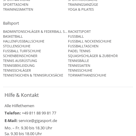
SPORTTASCHEN
TRAININGSANZÜGE
TRAININGSMATTEN
YOGA & PILATES
Ballsport
BADMINTONSCHLÄGER & FEDERBALL SETS
RACKETSPORT
BASKETBALL
FUSSBALL
HALLENFUSSBALLSCHUHE
FUSSBALL NOCKENSCHUHE
STOLLENSCHUHE
FUSSBALLTASCHEN
FUSSBALL TURFSCHUHE
PADEL TENNIS
SCHIENBEINSCHONER
SQUASHSCHLÄGER & ZUBEHÖR
TENNIS AUSRÜSTUNG
TENNISBÄLLE
TENNISBEKLEIDUNG
TENNISSAITEN
TENNISSCHLÄGER
TENNISSCHUHE
TENNISTASCHEN & TENNISRUCKSÄCKE
TORWARTHANDSCHUHE
Hilfe & Kontakt
Alle Hilfethemen
Telefon:
+49 811 88 99 81 77
E-Mail:
service@gigasport.de
Mo. – Fr. 9.30 bis 18.30 Uhr
Sa. 9.30 bis 18.00 Uhr