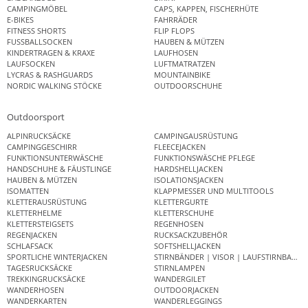
CAMPINGMÖBEL
CAPS, KAPPEN, FISCHERHÜTE
E-BIKES
FAHRRÄDER
FITNESS SHORTS
FLIP FLOPS
FUSSBALLSOCKEN
HAUBEN & MÜTZEN
KINDERTRAGEN & KRAXE
LAUFHOSEN
LAUFSOCKEN
LUFTMATRATZEN
LYCRAS & RASHGUARDS
MOUNTAINBIKE
NORDIC WALKING STÖCKE
OUTDOORSCHUHE
Outdoorsport
ALPINRUCKSÄCKE
CAMPINGAUSRÜSTUNG
CAMPINGGESCHIRR
FLEECEJACKEN
FUNKTIONSUNTERWÄSCHE
FUNKTIONSWÄSCHE PFLEGE
HANDSCHUHE & FÄUSTLINGE
HARDSHELLJACKEN
HAUBEN & MÜTZEN
ISOLATIONSJACKEN
ISOMATTEN
KLAPPMESSER UND MULTITOOLS
KLETTERAUSRÜSTUNG
KLETTERGURTE
KLETTERHELME
KLETTERSCHUHE
KLETTERSTEIGSETS
REGENHOSEN
REGENJACKEN
RUCKSACKZUBEHÖR
SCHLAFSACK
SOFTSHELLJACKEN
SPORTLICHE WINTERJACKEN
STIRNBÄNDER | VISOR | LAUFSTIRNBAND
TAGESRUCKSÄCKE
STIRNLAMPEN
TREKKINGRUCKSÄCKE
WANDERGILET
WANDERHOSEN
OUTDOORJACKEN
WANDERKARTEN
WANDERLEGGINGS