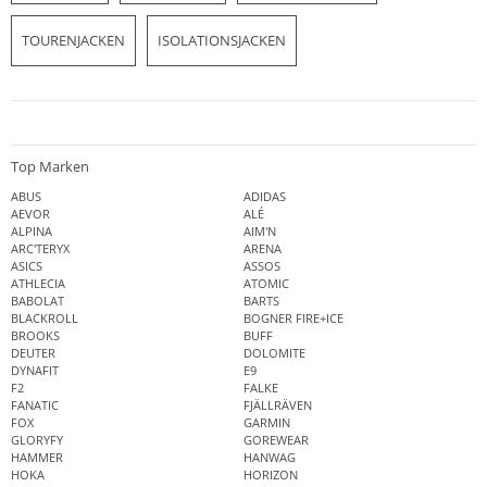
TOURENJACKEN
ISOLATIONSJACKEN
Top Marken
ABUS
ADIDAS
AEVOR
ALÉ
ALPINA
AIM'N
ARC'TERYX
ARENA
ASICS
ASSOS
ATHLECIA
ATOMIC
BABOLAT
BARTS
BLACKROLL
BOGNER FIRE+ICE
BROOKS
BUFF
DEUTER
DOLOMITE
DYNAFIT
E9
F2
FALKE
FANATIC
FJÄLLRÄVEN
FOX
GARMIN
GLORYFY
GOREWEAR
HAMMER
HANWAG
HOKA
HORIZON