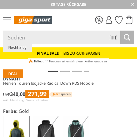
30 TAGE RÜCKGABE
PREIS & WERT
SALE
Nachhaltig
FINAL SALE
|
BIS ZU -50% SPAREN
Beliebt!
14 Personen sehen sich diesen Artikel gerade an
DEAL
DYNAFIT
Herren Touren Isojacke Radical Down RDS Hoodie
271,99
340,00
Jetzt
sparen
UVP
inkl. Mwst zzgl.
Versandkosten
Farbe:
Gold