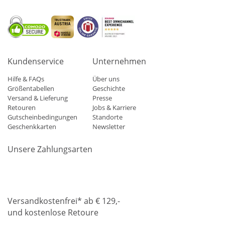
Kundenservice
Unternehmen
Hilfe & FAQs
Über uns
Größentabellen
Geschichte
Versand & Lieferung
Presse
Retouren
Jobs & Karriere
Gutscheinbedingungen
Standorte
Geschenkkarten
Newsletter
Unsere Zahlungsarten
Klarna
Mastercard
Visa
Diners
Applepay
Amazon
Paypa
Versandkostenfrei* ab € 129,-
und kostenlose Retoure