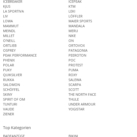
ICEBREAKER
ICEPEAK
KJUS
KTM
LA SPORTIVA
LEKI
LIV
LÖFFLER
LOWA
MAIER SPORTS
MAMMUT
MANDALA
MEINDL
MERU
MILLET
NIKE
O'NEILL
ON
ORTLIEB
ORTOVOX
OSPREY
PATAGONIA
PEAK PERFORMANCE
PEEROTON
PHENIX
POC
POLAR
PROTEST
PUKY
PUMA
QUIKSILVER
ROXY
RUKKA
SALEWA
SALOMON
SCARPA
SCHÖFFEL
SCOTT
SKINY
THE NORTH FACE
SPIRIT OF OM
THULE
TUNTURI
UNDER ARMOUR
VAUDE
YOGISTAR
ZIENER
Top Kategorien
BADEANZÜGE
BIKINI