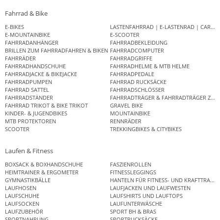
Fahrrad & Bike
E-BIKES
LASTENFAHRRAD | E-LASTENRAD | CAR
E-MOUNTAINBIKE
E-SCOOTER
FAHRRADANHÄNGER
FAHRRADBEKLEIDUNG
BRILLEN ZUM FAHRRADFAHREN & BIKEN
FAHRRADCOMPUTER
FAHRRÄDER
FAHRRADGRIFFE
FAHRRADHANDSCHUHE
FAHRRADHELME & MTB HELME
FAHRRADJACKE & BIKEJACKE
FAHRRADPEDALE
FAHRRADPUMPEN
FAHRRAD RUCKSÄCKE
FAHRRAD SATTEL
FAHRRADSCHLÖSSER
FAHRRADSTÄNDER
FAHRRADTRÄGER & FAHRRADTRÄGER ZUB
FAHRRAD TRIKOT & BIKE TRIKOT
GRAVEL BIKE
KINDER- & JUGENDBIKES
MOUNTAINBIKE
MTB PROTEKTOREN
RENNRÄDER
SCOOTER
TREKKINGBIKES & CITYBIKES
Laufen & Fitness
BOXSACK & BOXHANDSCHUHE
FASZIENROLLEN
HEIMTRAINER & ERGOMETER
FITNESSLEGGINGS
GYMNASTIKBÄLLE
HANTELN FÜR FITNESS- UND KRAFTTRAINI
LAUFHOSEN
LAUFJACKEN UND LAUFWESTEN
LAUFSCHUHE
LAUFSHIRTS UND LAUFTOPS
LAUFSOCKEN
LAUFUNTERWÄSCHE
LAUFZUBEHÖR
SPORT BH & BRAS
SPORTNAHRUNG
SPORTRUCKSÄCKE