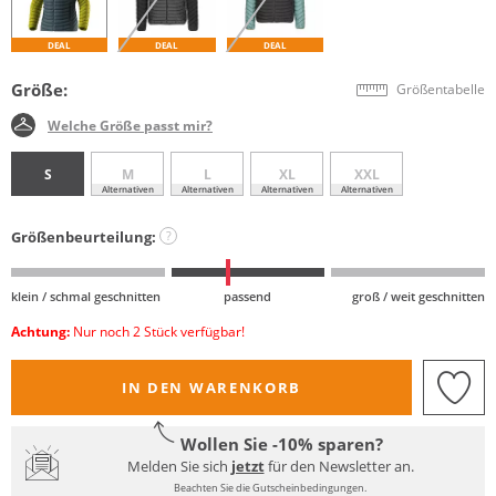
DEAL
DEAL
DEAL
Größe:
Größentabelle
Welche Größe passt mir?
S
M
L
XL
XXL
Alternativen
Alternativen
Alternativen
Alternativen
Größenbeurteilung:
?
klein / schmal geschnitten
passend
groß / weit geschnitten
Achtung:
Nur noch 2 Stück verfügbar!
IN DEN WARENKORB
Wollen Sie -10% sparen?
Melden Sie sich
jetzt
für den Newsletter an.
Beachten Sie die Gutscheinbedingungen.