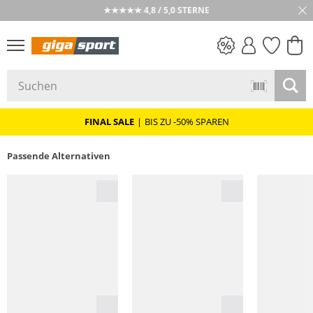
★★★★★ 4,8 / 5,0 STERNE
PREIS & WERT
SALE
FINAL SALE
|
BIS ZU -50% SPAREN
Passende Alternativen