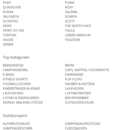
PUKY
PUMA
QUIKSILVER
ROXY
RUKKA
SALEWA
SALOMON
SCARPA
SCHÖFFEL
SCOTT
SKINY
THE NORTH FACE
SPIRIT OF OM
THULE
TUNTURI
UNDER ARMOUR
VAUDE
YOGISTAR
ZIENER
Top Kategorien
BADEANZÜGE
BIKINI
CAMPINGMÖBEL
CAPS, KAPPEN, FISCHERHÜTE
E-BIKES
FAHRRÄDER
FITNESS SHORTS
FLIP FLOPS
FUSSBALLSOCKEN
HAUBEN & MÜTZEN
KINDERTRAGEN & KRAXE
LAUFHOSEN
LAUFSOCKEN
LUFTMATRATZEN
LYCRAS & RASHGUARDS
MOUNTAINBIKE
NORDIC WALKING STÖCKE
OUTDOORSCHUHE
Outdoorsport
ALPINRUCKSÄCKE
CAMPINGAUSRÜSTUNG
CAMPINGGESCHIRR
FLEECEJACKEN