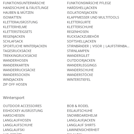
FUNKTIONSUNTERWÄSCHE
FUNKTIONSWÄSCHE PFLEGE
HANDSCHUHE & FÄUSTLINGE
HARDSHELLJACKEN
HAUBEN & MÜTZEN
ISOLATIONSJACKEN
ISOMATTEN
KLAPPMESSER UND MULTITOOLS
KLETTERAUSRÜSTUNG
KLETTERGURTE
KLETTERHELME
KLETTERSCHUHE
KLETTERSTEIGSETS
REGENHOSEN
REGENJACKEN
RUCKSACKZUBEHÖR
SCHLAFSACK
SOFTSHELLJACKEN
SPORTLICHE WINTERJACKEN
STIRNBÄNDER | VISOR | LAUFSTIRNBAND
TAGESRUCKSÄCKE
STIRNLAMPEN
TREKKINGRUCKSÄCKE
WANDERGILET
WANDERHOSEN
OUTDOORJACKEN
WANDERKARTEN
WANDERLEGGINGS
WANDERRUCKSÄCKE
WANDERSCHUHE
WANDERSOCKEN
WANDERSTÖCKE
WINDJACKEN
WINTERSTIEFEL
ZIP OFF HOSEN
Wintersport
OUTDOOR ACCESSOIRES
BOB & RODEL
EISHOCKEY AUSRÜSTUNG
EISLAUFSCHUHE
HARSCHEISEN
SNOWBOARDHELM
LANGLAUFHOSEN
LANGLAUFJACKEN
LANGLAUFSCHUHE
LANGLAUF SHIRTS
LANGLAUFSKI
LAWINENSICHERHEIT