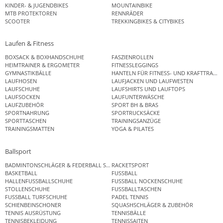
KINDER- & JUGENDBIKES
MOUNTAINBIKE
MTB PROTEKTOREN
RENNRÄDER
SCOOTER
TREKKINGBIKES & CITYBIKES
Laufen & Fitness
BOXSACK & BOXHANDSCHUHE
FASZIENROLLEN
HEIMTRAINER & ERGOMETER
FITNESSLEGGINGS
GYMNASTIKBÄLLE
HANTELN FÜR FITNESS- UND KRAFTTRAINI
LAUFHOSEN
LAUFJACKEN UND LAUFWESTEN
LAUFSCHUHE
LAUFSHIRTS UND LAUFTOPS
LAUFSOCKEN
LAUFUNTERWÄSCHE
LAUFZUBEHÖR
SPORT BH & BRAS
SPORTNAHRUNG
SPORTRUCKSÄCKE
SPORTTASCHEN
TRAININGSANZÜGE
TRAININGSMATTEN
YOGA & PILATES
Ballsport
BADMINTONSCHLÄGER & FEDERBALL SETS
RACKETSPORT
BASKETBALL
FUSSBALL
HALLENFUSSBALLSCHUHE
FUSSBALL NOCKENSCHUHE
STOLLENSCHUHE
FUSSBALLTASCHEN
FUSSBALL TURFSCHUHE
PADEL TENNIS
SCHIENBEINSCHONER
SQUASHSCHLÄGER & ZUBEHÖR
TENNIS AUSRÜSTUNG
TENNISBÄLLE
TENNISBEKLEIDUNG
TENNISSAITEN