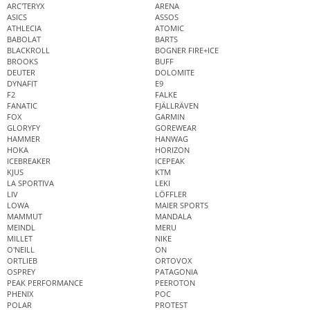
ARC'TERYX
ARENA
ASICS
ASSOS
ATHLECIA
ATOMIC
BABOLAT
BARTS
BLACKROLL
BOGNER FIRE+ICE
BROOKS
BUFF
DEUTER
DOLOMITE
DYNAFIT
E9
F2
FALKE
FANATIC
FJÄLLRÄVEN
FOX
GARMIN
GLORYFY
GOREWEAR
HAMMER
HANWAG
HOKA
HORIZON
ICEBREAKER
ICEPEAK
KJUS
KTM
LA SPORTIVA
LEKI
LIV
LÖFFLER
LOWA
MAIER SPORTS
MAMMUT
MANDALA
MEINDL
MERU
MILLET
NIKE
O'NEILL
ON
ORTLIEB
ORTOVOX
OSPREY
PATAGONIA
PEAK PERFORMANCE
PEEROTON
PHENIX
POC
POLAR
PROTEST