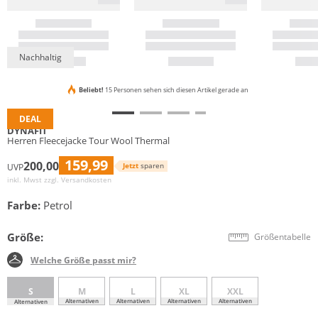
Nachhaltig
Beliebt!
15 Personen sehen sich diesen Artikel gerade an
DEAL
DYNAFIT
Herren Fleecejacke Tour Wool Thermal
159,99
200,00
Jetzt
sparen
UVP
inkl. Mwst zzgl.
Versandkosten
Farbe:
Petrol
Größe:
Größentabelle
Welche Größe passt mir?
S
M
L
XL
XXL
Alternativen
Alternativen
Alternativen
Alternativen
Alternativen