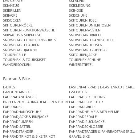
LVS-GERÄTE
SKI ALPIN
SKIANZUG
SKIKLEIDUNG
SKIBRILLEN
SKIHOSE
SKIJACKE
SKISCHUHE
SKISOCKEN
SKITOURENHOSE
SKITOURENRÖCKE
SKITOUREN UNTERHOSEN
SKITOUREN FUNKTIONSWÄSCHE
SKITOURENWESTEN
SKIWACHS & SKIPFLEGE
SNOWBOARDBRILLE
SNOWBOARD FUNKTIONSSHIRTS
SNOWBOARD HANDSCHUHE
SNOWBOARD HAUBEN
SNOWBOARDHOSEN
SNOWBOARDJACKEN
SNOWBOARD ZUBEHÖR
TOURENFELLE
SKITOURENJACKE
TOURENSKI & TOURSKISET
TOURENSKISCHUHE
WANDERSOCKEN
WINTERSTIEFEL
Fahrrad & Bike
E-BIKES
LASTENFAHRRAD | E-LASTENRAD | CAR
E-MOUNTAINBIKE
E-SCOOTER
FAHRRADANHÄNGER
FAHRRADBEKLEIDUNG
BRILLEN ZUM FAHRRADFAHREN & BIKEN
FAHRRADCOMPUTER
FAHRRÄDER
FAHRRADGRIFFE
FAHRRADHANDSCHUHE
FAHRRADHELME & MTB HELME
FAHRRADJACKE & BIKEJACKE
FAHRRADPEDALE
FAHRRADPUMPEN
FAHRRAD RUCKSÄCKE
FAHRRAD SATTEL
FAHRRADSCHLÖSSER
FAHRRADSTÄNDER
FAHRRADTRÄGER & FAHRRADTRÄGER ZUB
FAHRRAD TRIKOT & BIKE TRIKOT
GRAVEL BIKE