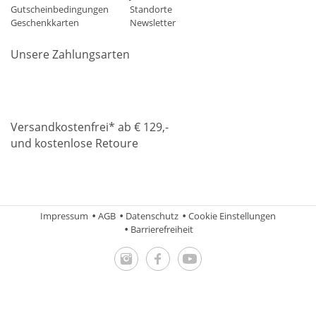
Gutscheinbedingungen
Standorte
Geschenkkarten
Newsletter
Unsere Zahlungsarten
Klarna
Mastercard
Visa
Diners
Applepay
Amazon
Paypa
Versandkostenfrei* ab € 129,-
und kostenlose Retoure
DHL
Gebrüder Weiss
Impressum
AGB
Datenschutz
Cookie Einstellungen
Barrierefreiheit