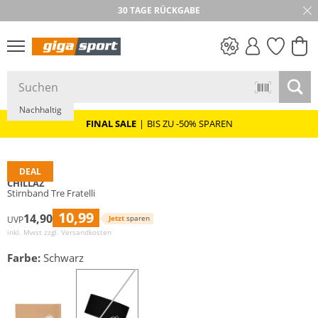
30 TAGE RÜCKGABE
PREIS & WERT
SALE
Nachhaltig
FINAL SALE
|
BIS ZU -50% SPAREN
DEAL
CHILLAZ
Stirnband Tre Fratelli
10,99
14,90
Jetzt
sparen
UVP
inkl. Mwst zzgl.
Versandkosten
Farbe:
Schwarz