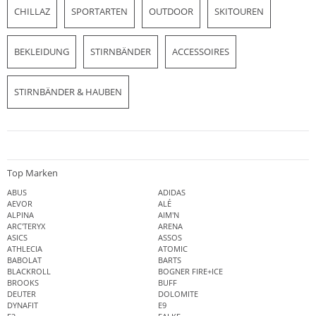
CHILLAZ
SPORTARTEN
OUTDOOR
SKITOUREN
BEKLEIDUNG
STIRNBÄNDER
ACCESSOIRES
STIRNBÄNDER & HAUBEN
Top Marken
ABUS
ADIDAS
AEVOR
ALÉ
ALPINA
AIM'N
ARC'TERYX
ARENA
ASICS
ASSOS
ATHLECIA
ATOMIC
BABOLAT
BARTS
BLACKROLL
BOGNER FIRE+ICE
BROOKS
BUFF
DEUTER
DOLOMITE
DYNAFIT
E9