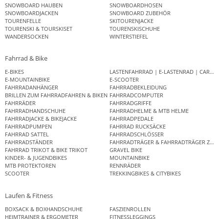
SNOWBOARD HAUBEN
SNOWBOARDHOSEN
SNOWBOARDJACKEN
SNOWBOARD ZUBEHÖR
TOURENFELLE
SKITOURENJACKE
TOURENSKI & TOURSKISET
TOURENSKISCHUHE
WANDERSOCKEN
WINTERSTIEFEL
Fahrrad & Bike
E-BIKES
LASTENFAHRRAD | E-LASTENRAD | CAR
E-MOUNTAINBIKE
E-SCOOTER
FAHRRADANHÄNGER
FAHRRADBEKLEIDUNG
BRILLEN ZUM FAHRRADFAHREN & BIKEN
FAHRRADCOMPUTER
FAHRRÄDER
FAHRRADGRIFFE
FAHRRADHANDSCHUHE
FAHRRADHELME & MTB HELME
FAHRRADJACKE & BIKEJACKE
FAHRRADPEDALE
FAHRRADPUMPEN
FAHRRAD RUCKSÄCKE
FAHRRAD SATTEL
FAHRRADSCHLÖSSER
FAHRRADSTÄNDER
FAHRRADTRÄGER & FAHRRADTRÄGER ZUB
FAHRRAD TRIKOT & BIKE TRIKOT
GRAVEL BIKE
KINDER- & JUGENDBIKES
MOUNTAINBIKE
MTB PROTEKTOREN
RENNRÄDER
SCOOTER
TREKKINGBIKES & CITYBIKES
Laufen & Fitness
BOXSACK & BOXHANDSCHUHE
FASZIENROLLEN
HEIMTRAINER & ERGOMETER
FITNESSLEGGINGS