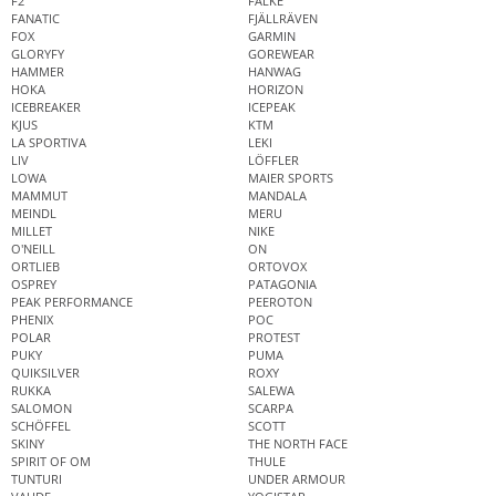
F2
FALKE
FANATIC
FJÄLLRÄVEN
FOX
GARMIN
GLORYFY
GOREWEAR
HAMMER
HANWAG
HOKA
HORIZON
ICEBREAKER
ICEPEAK
KJUS
KTM
LA SPORTIVA
LEKI
LIV
LÖFFLER
LOWA
MAIER SPORTS
MAMMUT
MANDALA
MEINDL
MERU
MILLET
NIKE
O'NEILL
ON
ORTLIEB
ORTOVOX
OSPREY
PATAGONIA
PEAK PERFORMANCE
PEEROTON
PHENIX
POC
POLAR
PROTEST
PUKY
PUMA
QUIKSILVER
ROXY
RUKKA
SALEWA
SALOMON
SCARPA
SCHÖFFEL
SCOTT
SKINY
THE NORTH FACE
SPIRIT OF OM
THULE
TUNTURI
UNDER ARMOUR