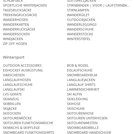
SCHLAFSACK
SOFTSHELLJACKEN
SPORTLICHE WINTERJACKEN
STIRNBÄNDER | VISOR | LAUFSTIRNBAND
TAGESRUCKSÄCKE
STIRNLAMPEN
TREKKINGRUCKSÄCKE
WANDERGILET
WANDERHOSEN
OUTDOORJACKEN
WANDERKARTEN
WANDERLEGGINGS
WANDERRUCKSÄCKE
WANDERSCHUHE
WANDERSOCKEN
WANDERSTÖCKE
WINDJACKEN
WINTERSTIEFEL
ZIP OFF HOSEN
Wintersport
OUTDOOR ACCESSOIRES
BOB & RODEL
EISHOCKEY AUSRÜSTUNG
EISLAUFSCHUHE
HARSCHEISEN
SNOWBOARDHELM
LANGLAUFHOSEN
LANGLAUFJACKEN
LANGLAUFSCHUHE
LANGLAUF SHIRTS
LANGLAUFSKI
LAWINENSICHERHEIT
LVS-GERÄTE
SKI ALPIN
SKIANZUG
SKIKLEIDUNG
SKIBRILLEN
SKIHOSE
SKIJACKE
SKISCHUHE
SKISOCKEN
SKITOURENHOSE
SKITOURENRÖCKE
SKITOUREN UNTERHOSEN
SKITOUREN FUNKTIONSWÄSCHE
SKITOURENWESTEN
SKIWACHS & SKIPFLEGE
SNOWBOARDBRILLE
SNOWBOARD FUNKTIONSSHIRTS
SNOWBOARD HANDSCHUHE