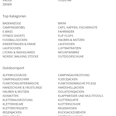
VAUDE
YOGISTAR
ZIENER
Top Kategorien
BADEANZÜGE
BIKINI
CAMPINGMÖBEL
CAPS, KAPPEN, FISCHERHÜTE
E-BIKES
FAHRRÄDER
FITNESS SHORTS
FLIP FLOPS
FUSSBALLSOCKEN
HAUBEN & MÜTZEN
KINDERTRAGEN & KRAXE
LAUFHOSEN
LAUFSOCKEN
LUFTMATRATZEN
LYCRAS & RASHGUARDS
MOUNTAINBIKE
NORDIC WALKING STÖCKE
OUTDOORSCHUHE
Outdoorsport
ALPINRUCKSÄCKE
CAMPINGAUSRÜSTUNG
CAMPINGGESCHIRR
FLEECEJACKEN
FUNKTIONSUNTERWÄSCHE
FUNKTIONSWÄSCHE PFLEGE
HANDSCHUHE & FÄUSTLINGE
HARDSHELLJACKEN
HAUBEN & MÜTZEN
ISOLATIONSJACKEN
ISOMATTEN
KLAPPMESSER UND MULTITOOLS
KLETTERAUSRÜSTUNG
KLETTERGURTE
KLETTERHELME
KLETTERSCHUHE
KLETTERSTEIGSETS
REGENHOSEN
REGENJACKEN
RUCKSACKZUBEHÖR