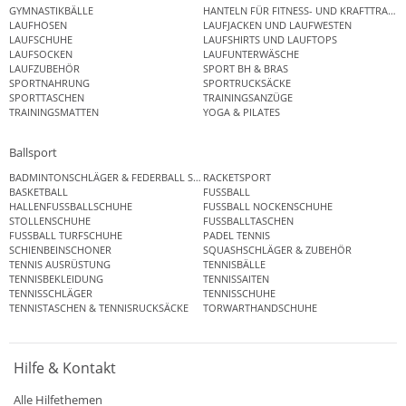
GYMNASTIKBÄLLE
HANTELN FÜR FITNESS- UND KRAFTTRAINI
LAUFHOSEN
LAUFJACKEN UND LAUFWESTEN
LAUFSCHUHE
LAUFSHIRTS UND LAUFTOPS
LAUFSOCKEN
LAUFUNTERWÄSCHE
LAUFZUBEHÖR
SPORT BH & BRAS
SPORTNAHRUNG
SPORTRUCKSÄCKE
SPORTTASCHEN
TRAININGSANZÜGE
TRAININGSMATTEN
YOGA & PILATES
Ballsport
BADMINTONSCHLÄGER & FEDERBALL SETS
RACKETSPORT
BASKETBALL
FUSSBALL
HALLENFUSSBALLSCHUHE
FUSSBALL NOCKENSCHUHE
STOLLENSCHUHE
FUSSBALLTASCHEN
FUSSBALL TURFSCHUHE
PADEL TENNIS
SCHIENBEINSCHONER
SQUASHSCHLÄGER & ZUBEHÖR
TENNIS AUSRÜSTUNG
TENNISBÄLLE
TENNISBEKLEIDUNG
TENNISSAITEN
TENNISSCHLÄGER
TENNISSCHUHE
TENNISTASCHEN & TENNISRUCKSÄCKE
TORWARTHANDSCHUHE
Hilfe & Kontakt
Alle Hilfethemen