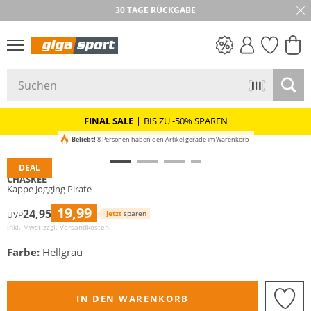
30 TAGE RÜCKGABE
PREIS & WERT
SALE
FINAL SALE
|
BIS ZU -50% SPAREN
Beliebt!
8 Personen haben den Artikel gerade im Warenkorb
DEAL
CHASKEE
Kappe Jogging Pirate
19,99
24,95
Jetzt
sparen
UVP
inkl. Mwst zzgl.
Versandkosten
Farbe:
Hellgrau
IN DEN WARENKORB