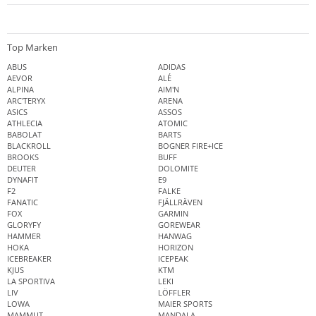
Top Marken
ABUS
ADIDAS
AEVOR
ALÉ
ALPINA
AIM'N
ARC'TERYX
ARENA
ASICS
ASSOS
ATHLECIA
ATOMIC
BABOLAT
BARTS
BLACKROLL
BOGNER FIRE+ICE
BROOKS
BUFF
DEUTER
DOLOMITE
DYNAFIT
E9
F2
FALKE
FANATIC
FJÄLLRÄVEN
FOX
GARMIN
GLORYFY
GOREWEAR
HAMMER
HANWAG
HOKA
HORIZON
ICEBREAKER
ICEPEAK
KJUS
KTM
LA SPORTIVA
LEKI
LIV
LÖFFLER
LOWA
MAIER SPORTS
MAMMUT
MANDALA