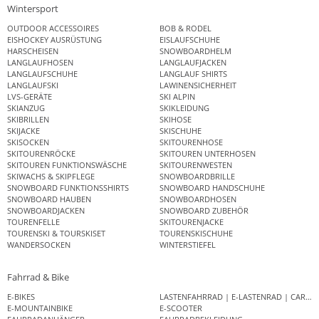
Wintersport
OUTDOOR ACCESSOIRES
BOB & RODEL
EISHOCKEY AUSRÜSTUNG
EISLAUFSCHUHE
HARSCHEISEN
SNOWBOARDHELM
LANGLAUFHOSEN
LANGLAUFJACKEN
LANGLAUFSCHUHE
LANGLAUF SHIRTS
LANGLAUFSKI
LAWINENSICHERHEIT
LVS-GERÄTE
SKI ALPIN
SKIANZUG
SKIKLEIDUNG
SKIBRILLEN
SKIHOSE
SKIJACKE
SKISCHUHE
SKISOCKEN
SKITOURENHOSE
SKITOURENRÖCKE
SKITOUREN UNTERHOSEN
SKITOUREN FUNKTIONSWÄSCHE
SKITOURENWESTEN
SKIWACHS & SKIPFLEGE
SNOWBOARDBRILLE
SNOWBOARD FUNKTIONSSHIRTS
SNOWBOARD HANDSCHUHE
SNOWBOARD HAUBEN
SNOWBOARDHOSEN
SNOWBOARDJACKEN
SNOWBOARD ZUBEHÖR
TOURENFELLE
SKITOURENJACKE
TOURENSKI & TOURSKISET
TOURENSKISCHUHE
WANDERSOCKEN
WINTERSTIEFEL
Fahrrad & Bike
E-BIKES
LASTENFAHRRAD | E-LASTENRAD | CAR
E-MOUNTAINBIKE
E-SCOOTER