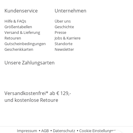
Kundenservice
Unternehmen
Hilfe & FAQs
Über uns
Größentabellen
Geschichte
Versand & Lieferung
Presse
Retouren
Jobs & Karriere
Gutscheinbedingungen
Standorte
Geschenkkarten
Newsletter
Unsere Zahlungsarten
Klarna
Mastercard
Visa
Diners
Applepay
Amazon
Paypa
Versandkostenfrei* ab € 129,-
und kostenlose Retoure
DHL
Gebrüder Weiss
Impressum
AGB
Datenschutz
Cookie Einstellungen