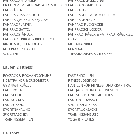
FAHRRADANHÄNGER
FAHRRADBEKLEIDUNG
BRILLEN ZUM FAHRRADFAHREN & BIKEN
FAHRRADCOMPUTER
FAHRRÄDER
FAHRRADGRIFFE
FAHRRADHANDSCHUHE
FAHRRADHELME & MTB HELME
FAHRRADJACKE & BIKEJACKE
FAHRRADPEDALE
FAHRRADPUMPEN
FAHRRAD RUCKSÄCKE
FAHRRAD SATTEL
FAHRRADSCHLÖSSER
FAHRRADSTÄNDER
FAHRRADTRÄGER & FAHRRADTRÄGER ZUB
FAHRRAD TRIKOT & BIKE TRIKOT
GRAVEL BIKE
KINDER- & JUGENDBIKES
MOUNTAINBIKE
MTB PROTEKTOREN
RENNRÄDER
SCOOTER
TREKKINGBIKES & CITYBIKES
Laufen & Fitness
BOXSACK & BOXHANDSCHUHE
FASZIENROLLEN
HEIMTRAINER & ERGOMETER
FITNESSLEGGINGS
GYMNASTIKBÄLLE
HANTELN FÜR FITNESS- UND KRAFTTRAINI
LAUFHOSEN
LAUFJACKEN UND LAUFWESTEN
LAUFSCHUHE
LAUFSHIRTS UND LAUFTOPS
LAUFSOCKEN
LAUFUNTERWÄSCHE
LAUFZUBEHÖR
SPORT BH & BRAS
SPORTNAHRUNG
SPORTRUCKSÄCKE
SPORTTASCHEN
TRAININGSANZÜGE
TRAININGSMATTEN
YOGA & PILATES
Ballsport