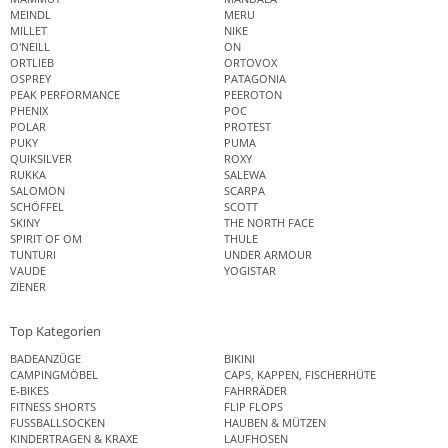
MEINDL
MERU
MILLET
NIKE
O'NEILL
ON
ORTLIEB
ORTOVOX
OSPREY
PATAGONIA
PEAK PERFORMANCE
PEEROTON
PHENIX
POC
POLAR
PROTEST
PUKY
PUMA
QUIKSILVER
ROXY
RUKKA
SALEWA
SALOMON
SCARPA
SCHÖFFEL
SCOTT
SKINY
THE NORTH FACE
SPIRIT OF OM
THULE
TUNTURI
UNDER ARMOUR
VAUDE
YOGISTAR
ZIENER
Top Kategorien
BADEANZÜGE
BIKINI
CAMPINGMÖBEL
CAPS, KAPPEN, FISCHERHÜTE
E-BIKES
FAHRRÄDER
FITNESS SHORTS
FLIP FLOPS
FUSSBALLSOCKEN
HAUBEN & MÜTZEN
KINDERTRAGEN & KRAXE
LAUFHOSEN