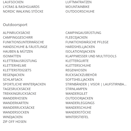
LAUFSOCKEN
LUFTMATRATZEN
LYCRAS & RASHGUARDS
MOUNTAINBIKE
NORDIC WALKING STÖCKE
OUTDOORSCHUHE
Outdoorsport
ALPINRUCKSÄCKE
CAMPINGAUSRÜSTUNG
CAMPINGGESCHIRR
FLEECEJACKEN
FUNKTIONSUNTERWÄSCHE
FUNKTIONSWÄSCHE PFLEGE
HANDSCHUHE & FÄUSTLINGE
HARDSHELLJACKEN
HAUBEN & MÜTZEN
ISOLATIONSJACKEN
ISOMATTEN
KLAPPMESSER UND MULTITOOLS
KLETTERAUSRÜSTUNG
KLETTERGURTE
KLETTERHELME
KLETTERSCHUHE
KLETTERSTEIGSETS
REGENHOSEN
REGENJACKEN
RUCKSACKZUBEHÖR
SCHLAFSACK
SOFTSHELLJACKEN
SPORTLICHE WINTERJACKEN
STIRNBÄNDER | VISOR | LAUFSTIRNBAND
TAGESRUCKSÄCKE
STIRNLAMPEN
TREKKINGRUCKSÄCKE
WANDERGILET
WANDERHOSEN
OUTDOORJACKEN
WANDERKARTEN
WANDERLEGGINGS
WANDERRUCKSÄCKE
WANDERSCHUHE
WANDERSOCKEN
WANDERSTÖCKE
WINDJACKEN
WINTERSTIEFEL
ZIP OFF HOSEN