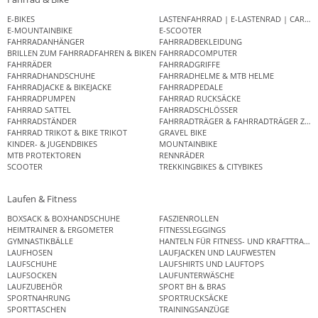
E-BIKES
LASTENFAHRRAD | E-LASTENRAD | CAR
E-MOUNTAINBIKE
E-SCOOTER
FAHRRADANHÄNGER
FAHRRADBEKLEIDUNG
BRILLEN ZUM FAHRRADFAHREN & BIKEN
FAHRRADCOMPUTER
FAHRRÄDER
FAHRRADGRIFFE
FAHRRADHANDSCHUHE
FAHRRADHELME & MTB HELME
FAHRRADJACKE & BIKEJACKE
FAHRRADPEDALE
FAHRRADPUMPEN
FAHRRAD RUCKSÄCKE
FAHRRAD SATTEL
FAHRRADSCHLÖSSER
FAHRRADSTÄNDER
FAHRRADTRÄGER & FAHRRADTRÄGER ZUB
FAHRRAD TRIKOT & BIKE TRIKOT
GRAVEL BIKE
KINDER- & JUGENDBIKES
MOUNTAINBIKE
MTB PROTEKTOREN
RENNRÄDER
SCOOTER
TREKKINGBIKES & CITYBIKES
Laufen & Fitness
BOXSACK & BOXHANDSCHUHE
FASZIENROLLEN
HEIMTRAINER & ERGOMETER
FITNESSLEGGINGS
GYMNASTIKBÄLLE
HANTELN FÜR FITNESS- UND KRAFTTRAINI
LAUFHOSEN
LAUFJACKEN UND LAUFWESTEN
LAUFSCHUHE
LAUFSHIRTS UND LAUFTOPS
LAUFSOCKEN
LAUFUNTERWÄSCHE
LAUFZUBEHÖR
SPORT BH & BRAS
SPORTNAHRUNG
SPORTRUCKSÄCKE
SPORTTASCHEN
TRAININGSANZÜGE