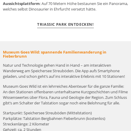
Aussichtsplattform
: Auf 70 Metern Höhe bestaunen Sie ein Panorama,
welches selbst Dinosaurier in Ehrfurcht versetzt hätte.
TRIASSIC PARK ENTDECKEN!
Museum Goes Wild: spannende Familienwanderung in
Fieberbrunn
Natur und Technologie gehen Hand in Hand – am interaktiven
Wanderweg am Speichersee Streuböden. Die App aufs Smartphone
geladen, und schon geht‘s auf ins interaktive Erlebnis mit 10 Stationen!
Museum Goes Wild ist ein lehrreiches Abenteuer für die ganze Familie:
An den Stationen offenbaren unterhaltsame Kurzgeschichten und Filme
Wissenswertes über Flora, Fauna und Geologie der Region. Zum Schluss
gibt’s am Schalter der Talstation sogar noch eine Belohnung für alle.
Startpunkt: Speichersee Streuböden (Mittelstation)
Parkplätze: Talstation Bergbahnen Fieberbrunn (kostenlos)
Streckenlänge: 2 Kilometer
Gehzeit: ca. 2 Stunden