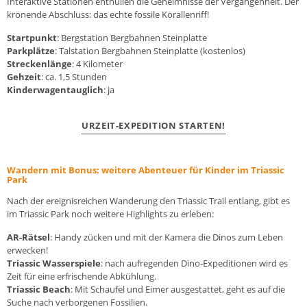
Interaktive Stationen enthüllen die Geheimnisse der Vergangenheit. Der
krönende Abschluss: das echte fossile Korallenriff!
Startpunkt
: Bergstation Bergbahnen Steinplatte
Parkplätze
: Talstation Bergbahnen Steinplatte (kostenlos)
Streckenlänge
: 4 Kilometer
Gehzeit
: ca. 1,5 Stunden
Kinderwagentauglich
: ja
URZEIT-EXPEDITION STARTEN!
Wandern mit Bonus: weitere Abenteuer für Kinder im Triassic
Park
Nach der ereignisreichen Wanderung den Triassic Trail entlang, gibt es
im Triassic Park noch weitere Highlights zu erleben:
AR-Rätsel
: Handy zücken und mit der Kamera die Dinos zum Leben
erwecken!
Triassic Wasserspiele
: nach aufregenden Dino-Expeditionen wird es
Zeit für eine erfrischende Abkühlung.
Triassic Beach
: Mit Schaufel und Eimer ausgestattet, geht es auf die
Suche nach verborgenen Fossilien.