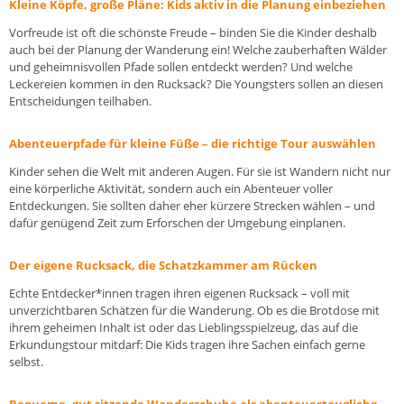
Kleine Köpfe, große Pläne: Kids aktiv in die Planung einbeziehen
Vorfreude ist oft die schönste Freude – binden Sie die Kinder deshalb
auch bei der Planung der Wanderung ein! Welche zauberhaften Wälder
und geheimnisvollen Pfade sollen entdeckt werden? Und welche
Leckereien kommen in den Rucksack? Die Youngsters sollen an diesen
Entscheidungen teilhaben.
Abenteuerpfade für kleine Füße – die richtige Tour auswählen
Kinder sehen die Welt mit anderen Augen. Für sie ist Wandern nicht nur
eine körperliche Aktivität, sondern auch ein Abenteuer voller
Entdeckungen. Sie sollten daher eher kürzere Strecken wählen – und
dafür genügend Zeit zum Erforschen der Umgebung einplanen.
Der eigene Rucksack, die Schatzkammer am Rücken
Echte Entdecker*innen tragen ihren
eigenen Rucksack
– voll mit
unverzichtbaren Schätzen für die Wanderung. Ob es die Brotdose mit
ihrem geheimen Inhalt ist oder das Lieblingsspielzeug, das auf die
Erkundungstour mitdarf: Die Kids tragen ihre Sachen einfach gerne
selbst.
Bequeme, gut sitzende Wanderschuhe als abenteuertaugliche