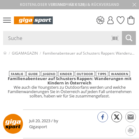
30 TAGE RÜCKGABE
PREIS & WERT
SALE
GIGAMAGAZIN
Familienabenteuer auf Schusters Rappen: Wanderungen mit Kindern in Österreich
FAMILIE
GUIDE
JUGEND
KINDER
OUTDOOR
TIPPS
WANDERN
Familienabenteuer auf Schusters Rappen: Wanderungen mit
Kindern in Österreich
Wie auch die Youngsters zu Outdoorfans werden und welche
Familienwanderungen Sie in Österreich auf jeden Fall unternehmen
sollten, haben wir für Sie zusammengefasst.
Juli 20, 2023 / by
Gigasport