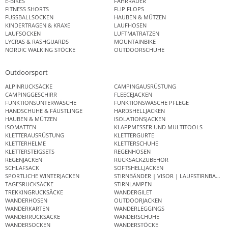
E-BIKES
FAHRRÄDER
FITNESS SHORTS
FLIP FLOPS
FUSSBALLSOCKEN
HAUBEN & MÜTZEN
KINDERTRAGEN & KRAXE
LAUFHOSEN
LAUFSOCKEN
LUFTMATRATZEN
LYCRAS & RASHGUARDS
MOUNTAINBIKE
NORDIC WALKING STÖCKE
OUTDOORSCHUHE
Outdoorsport
ALPINRUCKSÄCKE
CAMPINGAUSRÜSTUNG
CAMPINGGESCHIRR
FLEECEJACKEN
FUNKTIONSUNTERWÄSCHE
FUNKTIONSWÄSCHE PFLEGE
HANDSCHUHE & FÄUSTLINGE
HARDSHELLJACKEN
HAUBEN & MÜTZEN
ISOLATIONSJACKEN
ISOMATTEN
KLAPPMESSER UND MULTITOOLS
KLETTERAUSRÜSTUNG
KLETTERGURTE
KLETTERHELME
KLETTERSCHUHE
KLETTERSTEIGSETS
REGENHOSEN
REGENJACKEN
RUCKSACKZUBEHÖR
SCHLAFSACK
SOFTSHELLJACKEN
SPORTLICHE WINTERJACKEN
STIRNBÄNDER | VISOR | LAUFSTIRNBAND
TAGESRUCKSÄCKE
STIRNLAMPEN
TREKKINGRUCKSÄCKE
WANDERGILET
WANDERHOSEN
OUTDOORJACKEN
WANDERKARTEN
WANDERLEGGINGS
WANDERRUCKSÄCKE
WANDERSCHUHE
WANDERSOCKEN
WANDERSTÖCKE