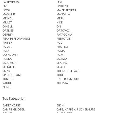
LA SPORTIVA
LEKI
LIV
LÖFFLER
LOWA
MAIER SPORTS
MAMMUT
MANDALA
MEINDL
MERU
MILLET
NIKE
O'NEILL
ON
ORTLIEB
ORTOVOX
OSPREY
PATAGONIA
PEAK PERFORMANCE
PEEROTON
PHENIX
POC
POLAR
PROTEST
PUKY
PUMA
QUIKSILVER
ROXY
RUKKA
SALEWA
SALOMON
SCARPA
SCHÖFFEL
SCOTT
SKINY
THE NORTH FACE
SPIRIT OF OM
THULE
TUNTURI
UNDER ARMOUR
VAUDE
YOGISTAR
ZIENER
Top Kategorien
BADEANZÜGE
BIKINI
CAMPINGMÖBEL
CAPS, KAPPEN, FISCHERHÜTE