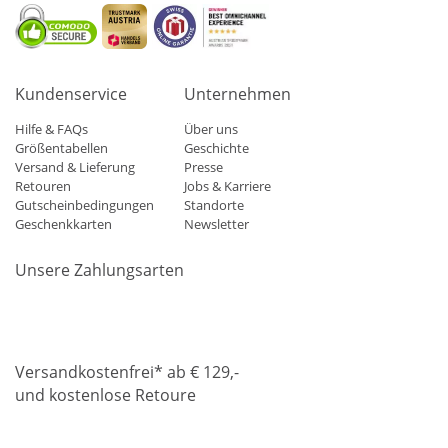
Kundenservice
Unternehmen
Hilfe & FAQs
Über uns
Größentabellen
Geschichte
Versand & Lieferung
Presse
Retouren
Jobs & Karriere
Gutscheinbedingungen
Standorte
Geschenkkarten
Newsletter
Unsere Zahlungsarten
Klarna
Mastercard
Visa
Diners
Applepay
Amazon
Paypa
Versandkostenfrei* ab € 129,-
und kostenlose Retoure
DHL
Gebrüder Weiss