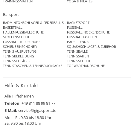
TRAININGSMATTEN
YOGA & PILATES
Ballsport
BADMINTONSCHLÄGER & FEDERBALL SETS
RACKETSPORT
BASKETBALL
FUSSBALL
HALLENFUSSBALLSCHUHE
FUSSBALL NOCKENSCHUHE
STOLLENSCHUHE
FUSSBALLTASCHEN
FUSSBALL TURFSCHUHE
PADEL TENNIS
SCHIENBEINSCHONER
SQUASHSCHLÄGER & ZUBEHÖR
TENNIS AUSRÜSTUNG
TENNISBÄLLE
TENNISBEKLEIDUNG
TENNISSAITEN
TENNISSCHLÄGER
TENNISSCHUHE
TENNISTASCHEN & TENNISRUCKSÄCKE
TORWARTHANDSCHUHE
Hilfe & Kontakt
Alle Hilfethemen
Telefon:
+49 811 88 99 81 77
E-Mail:
service@gigasport.de
Mo. – Fr. 9.30 bis 18.30 Uhr
Sa. 9.30 bis 18.00 Uhr