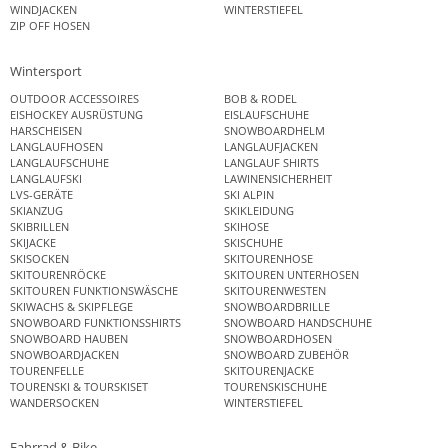
WINDJACKEN
WINTERSTIEFEL
ZIP OFF HOSEN
Wintersport
OUTDOOR ACCESSOIRES
BOB & RODEL
EISHOCKEY AUSRÜSTUNG
EISLAUFSCHUHE
HARSCHEISEN
SNOWBOARDHELM
LANGLAUFHOSEN
LANGLAUFJACKEN
LANGLAUFSCHUHE
LANGLAUF SHIRTS
LANGLAUFSKI
LAWINENSICHERHEIT
LVS-GERÄTE
SKI ALPIN
SKIANZUG
SKIKLEIDUNG
SKIBRILLEN
SKIHOSE
SKIJACKE
SKISCHUHE
SKISOCKEN
SKITOURENHOSE
SKITOURENRÖCKE
SKITOUREN UNTERHOSEN
SKITOUREN FUNKTIONSWÄSCHE
SKITOURENWESTEN
SKIWACHS & SKIPFLEGE
SNOWBOARDBRILLE
SNOWBOARD FUNKTIONSSHIRTS
SNOWBOARD HANDSCHUHE
SNOWBOARD HAUBEN
SNOWBOARDHOSEN
SNOWBOARDJACKEN
SNOWBOARD ZUBEHÖR
TOURENFELLE
SKITOURENJACKE
TOURENSKI & TOURSKISET
TOURENSKISCHUHE
WANDERSOCKEN
WINTERSTIEFEL
Fahrrad & Bike