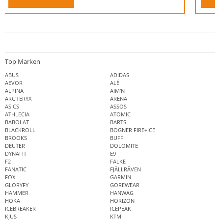
Top Marken
ABUS
ADIDAS
AEVOR
ALÉ
ALPINA
AIM'N
ARC'TERYX
ARENA
ASICS
ASSOS
ATHLECIA
ATOMIC
BABOLAT
BARTS
BLACKROLL
BOGNER FIRE+ICE
BROOKS
BUFF
DEUTER
DOLOMITE
DYNAFIT
E9
F2
FALKE
FANATIC
FJÄLLRÄVEN
FOX
GARMIN
GLORYFY
GOREWEAR
HAMMER
HANWAG
HOKA
HORIZON
ICEBREAKER
ICEPEAK
KJUS
KTM