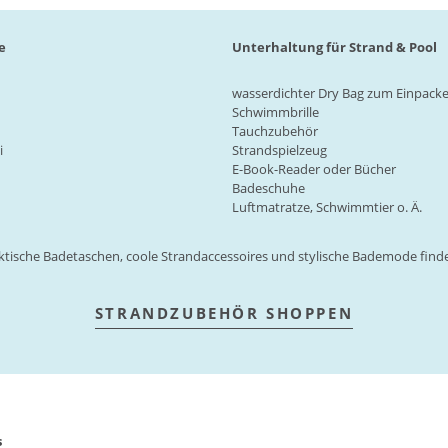
e
Unterhaltung für Strand & Pool
wasserdichter
Dry Bag
zum Einpack
Schwimmbrille
Tauchzubehör
i
Strandspielzeug
E-Book-Reader oder Bücher
Badeschuhe
Luftmatratze, Schwimmtier
o. Ä.
ktische
Badetaschen
, coole
Strandaccessoires
und stylische
Bademode
finde
STRANDZUBEHÖR SHOPPEN
s