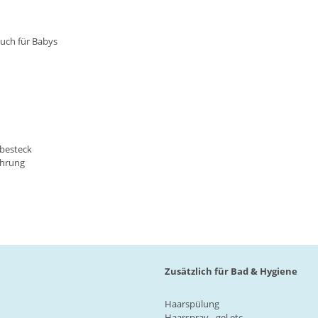
uch für Babys
-besteck
ahrung
Zusätzlich für Bad & Hygiene
Haarspülung
Haarspray, -gel etc.