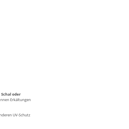
n
Schal oder
önnen Erkältungen
onderen
UV-Schutz