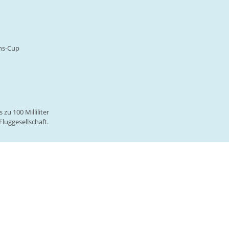
ns-Cup
zu 100 Milliliter
luggesellschaft.