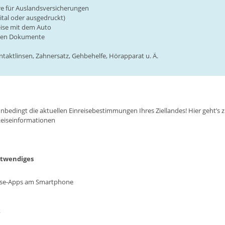
e für Auslandsversicherungen
ital oder ausgedruckt)
eise mit dem Auto
sten Dokumente
ntaktlinsen, Zahnersatz, Gehbehelfe, Hörapparat u. Ä.
nbedingt die aktuellen Einreisebestimmungen Ihres Ziellandes!
Hier geht’s 
Reiseinformationen
otwendiges
eise-Apps am Smartphone
k