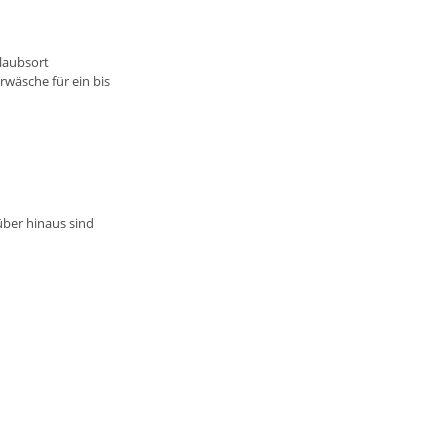
rlaubsort
wäsche für ein bis
über hinaus sind