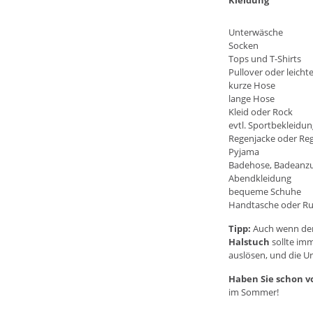
Kleidung
Unterwäsche
Socken
Tops und T-Shirts
Pullover
oder
leicht
kurze Hose
lange Hose
Kleid
oder
Rock
evtl.
Sportbekleidun
Regenjacke
oder Re
Pyjama
Badehose
,
Badeanz
Abendkleidung
bequeme Schuhe
Handtasche oder
Ru
Tipp:
Auch wenn der
Halstuch
sollte im
auslösen, und die U
Haben Sie schon v
im Sommer
!