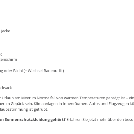
e Jacke
g
genschirm
ug
oder
Bikini
(+ Wechsel-Badeoutfit)
cksack
 Urlaub am Meer im Normalfall von warmen Temperaturen geprägt ist – ei
mer im Gepäck sein. Klimaanlagen in Innenräumen, Autos und Flugzeugen k
rlaubsstimmung ist getrübt.
on Sonnenschutzkleidung gehört?
Erfahren Sie jetzt mehr über den bes