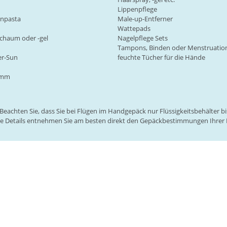
Lippenpflege
hnpasta
Male-up-Entferner
Wattepads
schaum oder -gel
Nagelpflege Sets
Tampons, Binden oder Menstruatio
er-Sun
feuchte Tücher für die Hände
amm
Beachten Sie, dass Sie bei Flügen im Handgepäck nur Flüssigkeitsbehälter bis 
ie Details entnehmen Sie am besten direkt den Gepäckbestimmungen Ihrer F