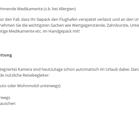
hmende Medikamente (z.b. bei Allergien)
ür den Fall, dass Ihr Gepäck den Flughafen verspätet verlässt und an den U
 nehmen Sie die wichtigsten Sachen wie Wertgegenstände, Zahnbürste, Unter
htige Medikamente etc. im Handgepäck mit!
attung
egrierte) Kamera sind heutzutage schon automatisch im Urlaub dabei. Dar
e nützliche Reisebegleiter:
 Auto oder Wohnmobil unterwegs)
rwegs
Tauschen