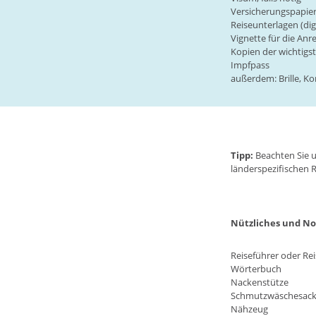
Versicherungspapier
Reiseunterlagen (dig
Vignette für die Anr
Kopien der wichtig
Impfpass
außerdem: Brille, Ko
Tipp:
Beachten Sie u
länderspezifischen 
Nützliches und N
Reiseführer oder R
Wörterbuch
Nackenstütze
Schmutzwäschesac
Nähzeug