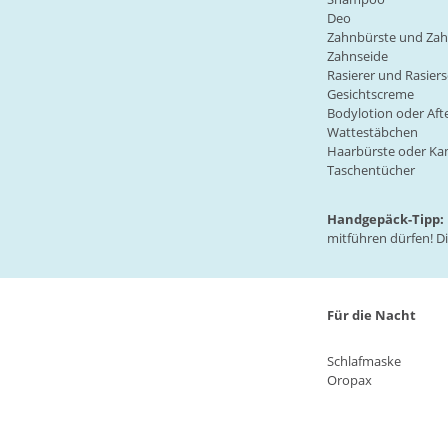
Deo
Zahnbürste und Za
Zahnseide
Rasierer und Rasier
Gesichtscreme
Bodylotion oder Aft
Wattestäbchen
Haarbürste oder K
Taschentücher
Handgepäck-Tipp:
mitführen dürfen! D
Für die Nacht
Schlafmaske
Oropax