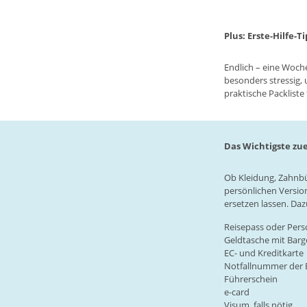
Plus: Erste-Hilfe-T
Endlich – eine Woch
besonders stressig, 
praktische Packliste f
Das Wichtigste zue
Ob Kleidung, Zahnbü
persönlichen Version
ersetzen lassen. Da
Reisepass oder Pers
Geldtasche mit Barg
EC- und Kreditkarte
Notfallnummer der 
Führerschein
e-card
Visum, falls nötig