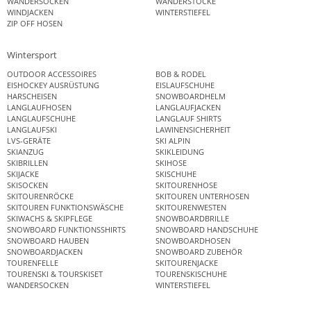
WANDERSOCKEN
WANDERSTÖCKE
WINDJACKEN
WINTERSTIEFEL
ZIP OFF HOSEN
Wintersport
OUTDOOR ACCESSOIRES
BOB & RODEL
EISHOCKEY AUSRÜSTUNG
EISLAUFSCHUHE
HARSCHEISEN
SNOWBOARDHELM
LANGLAUFHOSEN
LANGLAUFJACKEN
LANGLAUFSCHUHE
LANGLAUF SHIRTS
LANGLAUFSKI
LAWINENSICHERHEIT
LVS-GERÄTE
SKI ALPIN
SKIANZUG
SKIKLEIDUNG
SKIBRILLEN
SKIHOSE
SKIJACKE
SKISCHUHE
SKISOCKEN
SKITOURENHOSE
SKITOURENRÖCKE
SKITOUREN UNTERHOSEN
SKITOUREN FUNKTIONSWÄSCHE
SKITOURENWESTEN
SKIWACHS & SKIPFLEGE
SNOWBOARDBRILLE
SNOWBOARD FUNKTIONSSHIRTS
SNOWBOARD HANDSCHUHE
SNOWBOARD HAUBEN
SNOWBOARDHOSEN
SNOWBOARDJACKEN
SNOWBOARD ZUBEHÖR
TOURENFELLE
SKITOURENJACKE
TOURENSKI & TOURSKISET
TOURENSKISCHUHE
WANDERSOCKEN
WINTERSTIEFEL