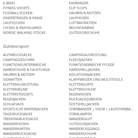
E-BIKES
FAHRRÄDER
FITNESS SHORTS
FLIP FLOPS
FUSSBALLSOCKEN
HAUBEN & MÜTZEN
KINDERTRAGEN & KRAXE
LAUFHOSEN
LAUFSOCKEN
LUFTMATRATZEN
LYCRAS & RASHGUARDS
MOUNTAINBIKE
NORDIC WALKING STÖCKE
OUTDOORSCHUHE
Outdoorsport
ALPINRUCKSÄCKE
CAMPINGAUSRÜSTUNG
CAMPINGGESCHIRR
FLEECEJACKEN
FUNKTIONSUNTERWÄSCHE
FUNKTIONSWÄSCHE PFLEGE
HANDSCHUHE & FÄUSTLINGE
HARDSHELLJACKEN
HAUBEN & MÜTZEN
ISOLATIONSJACKEN
ISOMATTEN
KLAPPMESSER UND MULTITOOLS
KLETTERAUSRÜSTUNG
KLETTERGURTE
KLETTERHELME
KLETTERSCHUHE
KLETTERSTEIGSETS
REGENHOSEN
REGENJACKEN
RUCKSACKZUBEHÖR
SCHLAFSACK
SOFTSHELLJACKEN
SPORTLICHE WINTERJACKEN
STIRNBÄNDER | VISOR | LAUFSTIRNBAND
TAGESRUCKSÄCKE
STIRNLAMPEN
TREKKINGRUCKSÄCKE
WANDERGILET
WANDERHOSEN
OUTDOORJACKEN
WANDERKARTEN
WANDERLEGGINGS
WANDERRUCKSÄCKE
WANDERSCHUHE