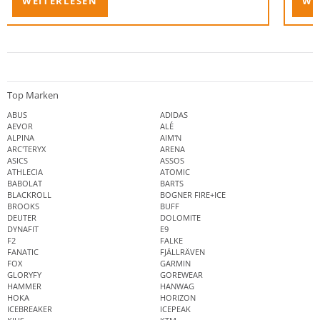
WEITERLESEN
WE
Top Marken
ABUS
ADIDAS
AEVOR
ALÉ
ALPINA
AIM'N
ARC'TERYX
ARENA
ASICS
ASSOS
ATHLECIA
ATOMIC
BABOLAT
BARTS
BLACKROLL
BOGNER FIRE+ICE
BROOKS
BUFF
DEUTER
DOLOMITE
DYNAFIT
E9
F2
FALKE
FANATIC
FJÄLLRÄVEN
FOX
GARMIN
GLORYFY
GOREWEAR
HAMMER
HANWAG
HOKA
HORIZON
ICEBREAKER
ICEPEAK