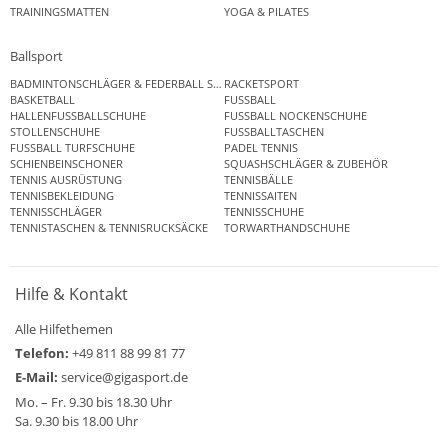
TRAININGSMATTEN
YOGA & PILATES
Ballsport
BADMINTONSCHLÄGER & FEDERBALL SETS
RACKETSPORT
BASKETBALL
FUSSBALL
HALLENFUSSBALLSCHUHE
FUSSBALL NOCKENSCHUHE
STOLLENSCHUHE
FUSSBALLTASCHEN
FUSSBALL TURFSCHUHE
PADEL TENNIS
SCHIENBEINSCHONER
SQUASHSCHLÄGER & ZUBEHÖR
TENNIS AUSRÜSTUNG
TENNISBÄLLE
TENNISBEKLEIDUNG
TENNISSAITEN
TENNISSCHLÄGER
TENNISSCHUHE
TENNISTASCHEN & TENNISRUCKSÄCKE
TORWARTHANDSCHUHE
Hilfe & Kontakt
Alle Hilfethemen
Telefon:
+49 811 88 99 81 77
E-Mail:
service@gigasport.de
Mo. – Fr. 9.30 bis 18.30 Uhr
Sa. 9.30 bis 18.00 Uhr