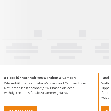
8 Tipps für nachhaltiges Wandern & Campen
Faszi
Wie verhält man sich beim Wandern und Campen in der
Weitwa
Natur möglichst nachhaltig? Wir haben die acht
Tipps fü
wichtigsten Tipps für Sie zusammengefasst.
für di
was es als Anf
Blogbe