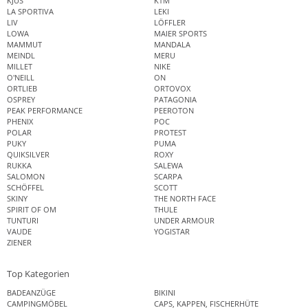
KJUS
KTM
LA SPORTIVA
LEKI
LIV
LÖFFLER
LOWA
MAIER SPORTS
MAMMUT
MANDALA
MEINDL
MERU
MILLET
NIKE
O'NEILL
ON
ORTLIEB
ORTOVOX
OSPREY
PATAGONIA
PEAK PERFORMANCE
PEEROTON
PHENIX
POC
POLAR
PROTEST
PUKY
PUMA
QUIKSILVER
ROXY
RUKKA
SALEWA
SALOMON
SCARPA
SCHÖFFEL
SCOTT
SKINY
THE NORTH FACE
SPIRIT OF OM
THULE
TUNTURI
UNDER ARMOUR
VAUDE
YOGISTAR
ZIENER
Top Kategorien
BADEANZÜGE
BIKINI
CAMPINGMÖBEL
CAPS, KAPPEN, FISCHERHÜTE