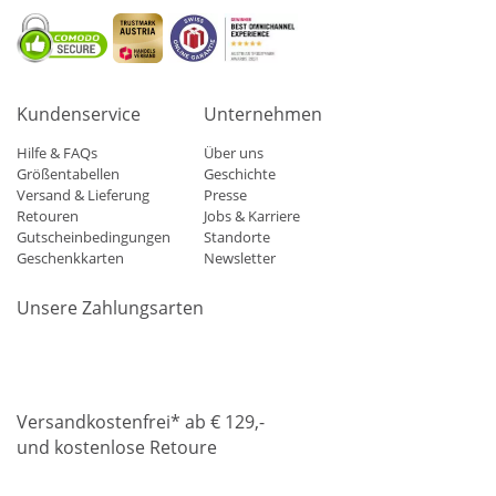
Kundenservice
Unternehmen
Hilfe & FAQs
Über uns
Größentabellen
Geschichte
Versand & Lieferung
Presse
Retouren
Jobs & Karriere
Gutscheinbedingungen
Standorte
Geschenkkarten
Newsletter
Unsere Zahlungsarten
Klarna
Mastercard
Visa
Diners
Applepay
Amazon
Paypa
Versandkostenfrei* ab € 129,-
und kostenlose Retoure
DHL
Gebrüder Weiss