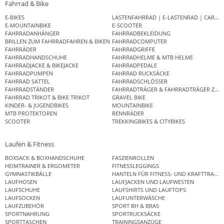
Fahrrad & Bike
E-BIKES
LASTENFAHRRAD | E-LASTENRAD | CAR
E-MOUNTAINBIKE
E-SCOOTER
FAHRRADANHÄNGER
FAHRRADBEKLEIDUNG
BRILLEN ZUM FAHRRADFAHREN & BIKEN
FAHRRADCOMPUTER
FAHRRÄDER
FAHRRADGRIFFE
FAHRRADHANDSCHUHE
FAHRRADHELME & MTB HELME
FAHRRADJACKE & BIKEJACKE
FAHRRADPEDALE
FAHRRADPUMPEN
FAHRRAD RUCKSÄCKE
FAHRRAD SATTEL
FAHRRADSCHLÖSSER
FAHRRADSTÄNDER
FAHRRADTRÄGER & FAHRRADTRÄGER ZUB
FAHRRAD TRIKOT & BIKE TRIKOT
GRAVEL BIKE
KINDER- & JUGENDBIKES
MOUNTAINBIKE
MTB PROTEKTOREN
RENNRÄDER
SCOOTER
TREKKINGBIKES & CITYBIKES
Laufen & Fitness
BOXSACK & BOXHANDSCHUHE
FASZIENROLLEN
HEIMTRAINER & ERGOMETER
FITNESSLEGGINGS
GYMNASTIKBÄLLE
HANTELN FÜR FITNESS- UND KRAFTTRAINI
LAUFHOSEN
LAUFJACKEN UND LAUFWESTEN
LAUFSCHUHE
LAUFSHIRTS UND LAUFTOPS
LAUFSOCKEN
LAUFUNTERWÄSCHE
LAUFZUBEHÖR
SPORT BH & BRAS
SPORTNAHRUNG
SPORTRUCKSÄCKE
SPORTTASCHEN
TRAININGSANZÜGE