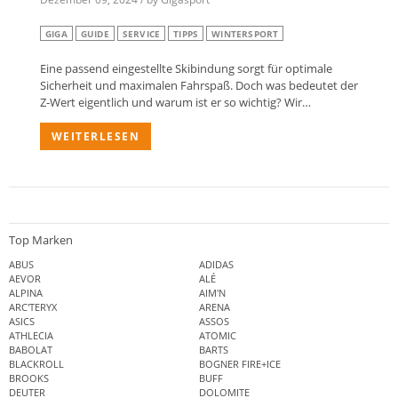
GIGA
GUIDE
SERVICE
TIPPS
WINTERSPORT
Eine passend eingestellte Skibindung sorgt für optimale
Sicherheit und maximalen Fahrspaß. Doch was bedeutet der
Z‑Wert eigentlich und warum ist er so wichtig? Wir…
WEITERLESEN
Top Marken
ABUS
ADIDAS
AEVOR
ALÉ
ALPINA
AIM'N
ARC'TERYX
ARENA
ASICS
ASSOS
ATHLECIA
ATOMIC
BABOLAT
BARTS
BLACKROLL
BOGNER FIRE+ICE
BROOKS
BUFF
DEUTER
DOLOMITE