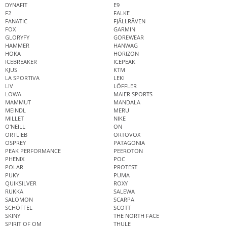
DYNAFIT
E9
F2
FALKE
FANATIC
FJÄLLRÄVEN
FOX
GARMIN
GLORYFY
GOREWEAR
HAMMER
HANWAG
HOKA
HORIZON
ICEBREAKER
ICEPEAK
KJUS
KTM
LA SPORTIVA
LEKI
LIV
LÖFFLER
LOWA
MAIER SPORTS
MAMMUT
MANDALA
MEINDL
MERU
MILLET
NIKE
O'NEILL
ON
ORTLIEB
ORTOVOX
OSPREY
PATAGONIA
PEAK PERFORMANCE
PEEROTON
PHENIX
POC
POLAR
PROTEST
PUKY
PUMA
QUIKSILVER
ROXY
RUKKA
SALEWA
SALOMON
SCARPA
SCHÖFFEL
SCOTT
SKINY
THE NORTH FACE
SPIRIT OF OM
THULE