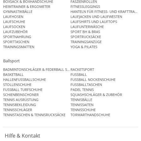
BOXSACK & BOXHANDSCHUHE
FASZIENROLLEN
HEIMTRAINER & ERGOMETER
FITNESSLEGGINGS
GYMNASTIKBÄLLE
HANTELN FÜR FITNESS- UND KRAFTTRAINI
LAUFHOSEN
LAUFJACKEN UND LAUFWESTEN
LAUFSCHUHE
LAUFSHIRTS UND LAUFTOPS
LAUFSOCKEN
LAUFUNTERWÄSCHE
LAUFZUBEHÖR
SPORT BH & BRAS
SPORTNAHRUNG
SPORTRUCKSÄCKE
SPORTTASCHEN
TRAININGSANZÜGE
TRAININGSMATTEN
YOGA & PILATES
Ballsport
BADMINTONSCHLÄGER & FEDERBALL SETS
RACKETSPORT
BASKETBALL
FUSSBALL
HALLENFUSSBALLSCHUHE
FUSSBALL NOCKENSCHUHE
STOLLENSCHUHE
FUSSBALLTASCHEN
FUSSBALL TURFSCHUHE
PADEL TENNIS
SCHIENBEINSCHONER
SQUASHSCHLÄGER & ZUBEHÖR
TENNIS AUSRÜSTUNG
TENNISBÄLLE
TENNISBEKLEIDUNG
TENNISSAITEN
TENNISSCHLÄGER
TENNISSCHUHE
TENNISTASCHEN & TENNISRUCKSÄCKE
TORWARTHANDSCHUHE
Hilfe & Kontakt