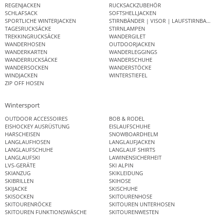
REGENJACKEN
RUCKSACKZUBEHÖR
SCHLAFSACK
SOFTSHELLJACKEN
SPORTLICHE WINTERJACKEN
STIRNBÄNDER | VISOR | LAUFSTIRNBAND
TAGESRUCKSÄCKE
STIRNLAMPEN
TREKKINGRUCKSÄCKE
WANDERGILET
WANDERHOSEN
OUTDOORJACKEN
WANDERKARTEN
WANDERLEGGINGS
WANDERRUCKSÄCKE
WANDERSCHUHE
WANDERSOCKEN
WANDERSTÖCKE
WINDJACKEN
WINTERSTIEFEL
ZIP OFF HOSEN
Wintersport
OUTDOOR ACCESSOIRES
BOB & RODEL
EISHOCKEY AUSRÜSTUNG
EISLAUFSCHUHE
HARSCHEISEN
SNOWBOARDHELM
LANGLAUFHOSEN
LANGLAUFJACKEN
LANGLAUFSCHUHE
LANGLAUF SHIRTS
LANGLAUFSKI
LAWINENSICHERHEIT
LVS-GERÄTE
SKI ALPIN
SKIANZUG
SKIKLEIDUNG
SKIBRILLEN
SKIHOSE
SKIJACKE
SKISCHUHE
SKISOCKEN
SKITOURENHOSE
SKITOURENRÖCKE
SKITOUREN UNTERHOSEN
SKITOUREN FUNKTIONSWÄSCHE
SKITOURENWESTEN