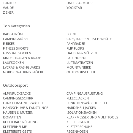
TUNTURI
UNDER ARMOUR
VAUDE
YOGISTAR
ZIENER
Top Kategorien
BADEANZÜGE
BIKINI
CAMPINGMÖBEL
CAPS, KAPPEN, FISCHERHÜTE
E-BIKES
FAHRRÄDER
FITNESS SHORTS
FLIP FLOPS
FUSSBALLSOCKEN
HAUBEN & MÜTZEN
KINDERTRAGEN & KRAXE
LAUFHOSEN
LAUFSOCKEN
LUFTMATRATZEN
LYCRAS & RASHGUARDS
MOUNTAINBIKE
NORDIC WALKING STÖCKE
OUTDOORSCHUHE
Outdoorsport
ALPINRUCKSÄCKE
CAMPINGAUSRÜSTUNG
CAMPINGGESCHIRR
FLEECEJACKEN
FUNKTIONSUNTERWÄSCHE
FUNKTIONSWÄSCHE PFLEGE
HANDSCHUHE & FÄUSTLINGE
HARDSHELLJACKEN
HAUBEN & MÜTZEN
ISOLATIONSJACKEN
ISOMATTEN
KLAPPMESSER UND MULTITOOLS
KLETTERAUSRÜSTUNG
KLETTERGURTE
KLETTERHELME
KLETTERSCHUHE
KLETTERSTEIGSETS
REGENHOSEN