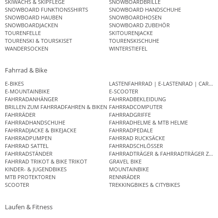
SKIWACHS & SKIPFLEGE
SNOWBOARDBRILLE
SNOWBOARD FUNKTIONSSHIRTS
SNOWBOARD HANDSCHUHE
SNOWBOARD HAUBEN
SNOWBOARDHOSEN
SNOWBOARDJACKEN
SNOWBOARD ZUBEHÖR
TOURENFELLE
SKITOURENJACKE
TOURENSKI & TOURSKISET
TOURENSKISCHUHE
WANDERSOCKEN
WINTERSTIEFEL
Fahrrad & Bike
E-BIKES
LASTENFAHRRAD | E-LASTENRAD | CAR
E-MOUNTAINBIKE
E-SCOOTER
FAHRRADANHÄNGER
FAHRRADBEKLEIDUNG
BRILLEN ZUM FAHRRADFAHREN & BIKEN
FAHRRADCOMPUTER
FAHRRÄDER
FAHRRADGRIFFE
FAHRRADHANDSCHUHE
FAHRRADHELME & MTB HELME
FAHRRADJACKE & BIKEJACKE
FAHRRADPEDALE
FAHRRADPUMPEN
FAHRRAD RUCKSÄCKE
FAHRRAD SATTEL
FAHRRADSCHLÖSSER
FAHRRADSTÄNDER
FAHRRADTRÄGER & FAHRRADTRÄGER ZUB
FAHRRAD TRIKOT & BIKE TRIKOT
GRAVEL BIKE
KINDER- & JUGENDBIKES
MOUNTAINBIKE
MTB PROTEKTOREN
RENNRÄDER
SCOOTER
TREKKINGBIKES & CITYBIKES
Laufen & Fitness