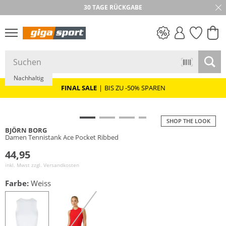
30 TAGE RÜCKGABE
PREIS & WERT
SALE
Nachhaltig
FINAL SALE
|
BIS ZU -50% SPAREN
SHOP THE LOOK
BJÖRN BORG
Damen Tennistank Ace Pocket Ribbed
44,95
inkl. Mwst zzgl.
Versandkosten
Farbe:
Weiss