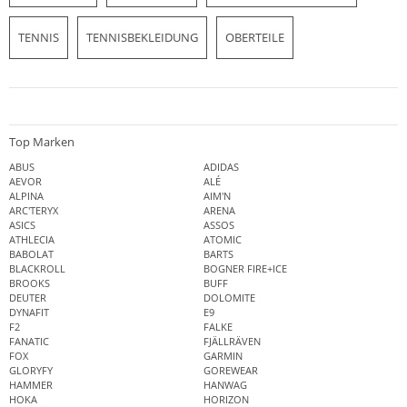
TENNIS
TENNISBEKLEIDUNG
OBERTEILE
Top Marken
ABUS
ADIDAS
AEVOR
ALÉ
ALPINA
AIM'N
ARC'TERYX
ARENA
ASICS
ASSOS
ATHLECIA
ATOMIC
BABOLAT
BARTS
BLACKROLL
BOGNER FIRE+ICE
BROOKS
BUFF
DEUTER
DOLOMITE
DYNAFIT
E9
F2
FALKE
FANATIC
FJÄLLRÄVEN
FOX
GARMIN
GLORYFY
GOREWEAR
HAMMER
HANWAG
HOKA
HORIZON