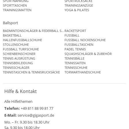
SPORTNAHRUNG
SPORTRUCKSÄCKE
SPORTTASCHEN
TRAININGSANZÜGE
TRAININGSMATTEN
YOGA & PILATES
Ballsport
BADMINTONSCHLÄGER & FEDERBALL SETS
RACKETSPORT
BASKETBALL
FUSSBALL
HALLENFUSSBALLSCHUHE
FUSSBALL NOCKENSCHUHE
STOLLENSCHUHE
FUSSBALLTASCHEN
FUSSBALL TURFSCHUHE
PADEL TENNIS
SCHIENBEINSCHONER
SQUASHSCHLÄGER & ZUBEHÖR
TENNIS AUSRÜSTUNG
TENNISBÄLLE
TENNISBEKLEIDUNG
TENNISSAITEN
TENNISSCHLÄGER
TENNISSCHUHE
TENNISTASCHEN & TENNISRUCKSÄCKE
TORWARTHANDSCHUHE
Hilfe & Kontakt
Alle Hilfethemen
Telefon:
+49 811 88 99 81 77
E-Mail:
service@gigasport.de
Mo. – Fr. 9.30 bis 18.30 Uhr
Sa. 9.30 bis 18.00 Uhr