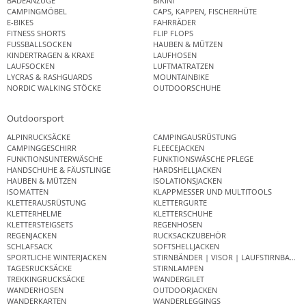
BADEANZÜGE
BIKINI
CAMPINGMÖBEL
CAPS, KAPPEN, FISCHERHÜTE
E-BIKES
FAHRRÄDER
FITNESS SHORTS
FLIP FLOPS
FUSSBALLSOCKEN
HAUBEN & MÜTZEN
KINDERTRAGEN & KRAXE
LAUFHOSEN
LAUFSOCKEN
LUFTMATRATZEN
LYCRAS & RASHGUARDS
MOUNTAINBIKE
NORDIC WALKING STÖCKE
OUTDOORSCHUHE
Outdoorsport
ALPINRUCKSÄCKE
CAMPINGAUSRÜSTUNG
CAMPINGGESCHIRR
FLEECEJACKEN
FUNKTIONSUNTERWÄSCHE
FUNKTIONSWÄSCHE PFLEGE
HANDSCHUHE & FÄUSTLINGE
HARDSHELLJACKEN
HAUBEN & MÜTZEN
ISOLATIONSJACKEN
ISOMATTEN
KLAPPMESSER UND MULTITOOLS
KLETTERAUSRÜSTUNG
KLETTERGURTE
KLETTERHELME
KLETTERSCHUHE
KLETTERSTEIGSETS
REGENHOSEN
REGENJACKEN
RUCKSACKZUBEHÖR
SCHLAFSACK
SOFTSHELLJACKEN
SPORTLICHE WINTERJACKEN
STIRNBÄNDER | VISOR | LAUFSTIRNBAND
TAGESRUCKSÄCKE
STIRNLAMPEN
TREKKINGRUCKSÄCKE
WANDERGILET
WANDERHOSEN
OUTDOORJACKEN
WANDERKARTEN
WANDERLEGGINGS