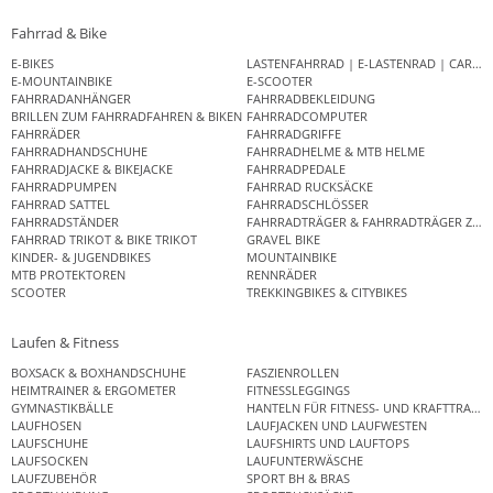
Fahrrad & Bike
E-BIKES
LASTENFAHRRAD | E-LASTENRAD | CAR
E-MOUNTAINBIKE
E-SCOOTER
FAHRRADANHÄNGER
FAHRRADBEKLEIDUNG
BRILLEN ZUM FAHRRADFAHREN & BIKEN
FAHRRADCOMPUTER
FAHRRÄDER
FAHRRADGRIFFE
FAHRRADHANDSCHUHE
FAHRRADHELME & MTB HELME
FAHRRADJACKE & BIKEJACKE
FAHRRADPEDALE
FAHRRADPUMPEN
FAHRRAD RUCKSÄCKE
FAHRRAD SATTEL
FAHRRADSCHLÖSSER
FAHRRADSTÄNDER
FAHRRADTRÄGER & FAHRRADTRÄGER ZUB
FAHRRAD TRIKOT & BIKE TRIKOT
GRAVEL BIKE
KINDER- & JUGENDBIKES
MOUNTAINBIKE
MTB PROTEKTOREN
RENNRÄDER
SCOOTER
TREKKINGBIKES & CITYBIKES
Laufen & Fitness
BOXSACK & BOXHANDSCHUHE
FASZIENROLLEN
HEIMTRAINER & ERGOMETER
FITNESSLEGGINGS
GYMNASTIKBÄLLE
HANTELN FÜR FITNESS- UND KRAFTTRAINI
LAUFHOSEN
LAUFJACKEN UND LAUFWESTEN
LAUFSCHUHE
LAUFSHIRTS UND LAUFTOPS
LAUFSOCKEN
LAUFUNTERWÄSCHE
LAUFZUBEHÖR
SPORT BH & BRAS