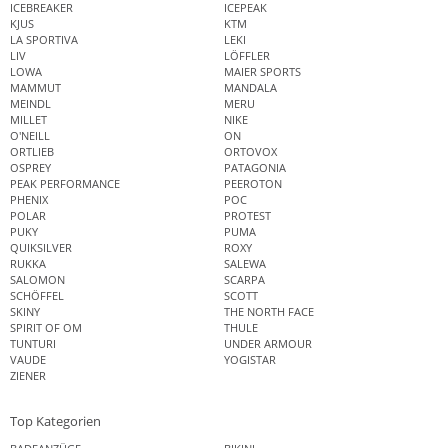
ICEBREAKER
ICEPEAK
KJUS
KTM
LA SPORTIVA
LEKI
LIV
LÖFFLER
LOWA
MAIER SPORTS
MAMMUT
MANDALA
MEINDL
MERU
MILLET
NIKE
O'NEILL
ON
ORTLIEB
ORTOVOX
OSPREY
PATAGONIA
PEAK PERFORMANCE
PEEROTON
PHENIX
POC
POLAR
PROTEST
PUKY
PUMA
QUIKSILVER
ROXY
RUKKA
SALEWA
SALOMON
SCARPA
SCHÖFFEL
SCOTT
SKINY
THE NORTH FACE
SPIRIT OF OM
THULE
TUNTURI
UNDER ARMOUR
VAUDE
YOGISTAR
ZIENER
Top Kategorien