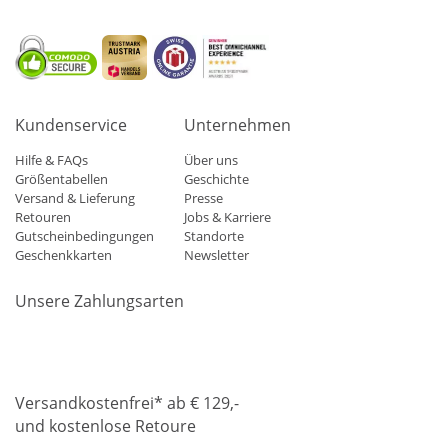
Kundenservice
Unternehmen
Hilfe & FAQs
Über uns
Größentabellen
Geschichte
Versand & Lieferung
Presse
Retouren
Jobs & Karriere
Gutscheinbedingungen
Standorte
Geschenkkarten
Newsletter
Unsere Zahlungsarten
Klarna
Mastercard
Visa
Diners
Applepay
Amazon
Paypa
Versandkostenfrei* ab € 129,-
und kostenlose Retoure