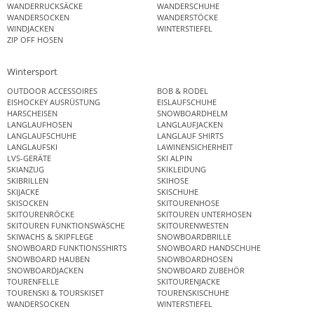
WANDERRUCKSÄCKE
WANDERSCHUHE
WANDERSOCKEN
WANDERSTÖCKE
WINDJACKEN
WINTERSTIEFEL
ZIP OFF HOSEN
Wintersport
OUTDOOR ACCESSOIRES
BOB & RODEL
EISHOCKEY AUSRÜSTUNG
EISLAUFSCHUHE
HARSCHEISEN
SNOWBOARDHELM
LANGLAUFHOSEN
LANGLAUFJACKEN
LANGLAUFSCHUHE
LANGLAUF SHIRTS
LANGLAUFSKI
LAWINENSICHERHEIT
LVS-GERÄTE
SKI ALPIN
SKIANZUG
SKIKLEIDUNG
SKIBRILLEN
SKIHOSE
SKIJACKE
SKISCHUHE
SKISOCKEN
SKITOURENHOSE
SKITOURENRÖCKE
SKITOUREN UNTERHOSEN
SKITOUREN FUNKTIONSWÄSCHE
SKITOURENWESTEN
SKIWACHS & SKIPFLEGE
SNOWBOARDBRILLE
SNOWBOARD FUNKTIONSSHIRTS
SNOWBOARD HANDSCHUHE
SNOWBOARD HAUBEN
SNOWBOARDHOSEN
SNOWBOARDJACKEN
SNOWBOARD ZUBEHÖR
TOURENFELLE
SKITOURENJACKE
TOURENSKI & TOURSKISET
TOURENSKISCHUHE
WANDERSOCKEN
WINTERSTIEFEL