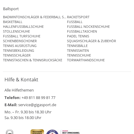
Ballsport
BADMINTONSCHLÄGER & FEDERBALL SETS
RACKETSPORT
BASKETBALL
FUSSBALL
HALLENFUSSBALLSCHUHE
FUSSBALL NOCKENSCHUHE
STOLLENSCHUHE
FUSSBALLTASCHEN
FUSSBALL TURFSCHUHE
PADEL TENNIS
SCHIENBEINSCHONER
SQUASHSCHLÄGER & ZUBEHÖR
TENNIS AUSRÜSTUNG
TENNISBÄLLE
TENNISBEKLEIDUNG
TENNISSAITEN
TENNISSCHLÄGER
TENNISSCHUHE
TENNISTASCHEN & TENNISRUCKSÄCKE
TORWARTHANDSCHUHE
Hilfe & Kontakt
Alle Hilfethemen
Telefon:
+49 811 88 99 81 77
E-Mail:
service@gigasport.de
Mo. – Fr. 9.30 bis 18.30 Uhr
Sa. 9.30 bis 18.00 Uhr