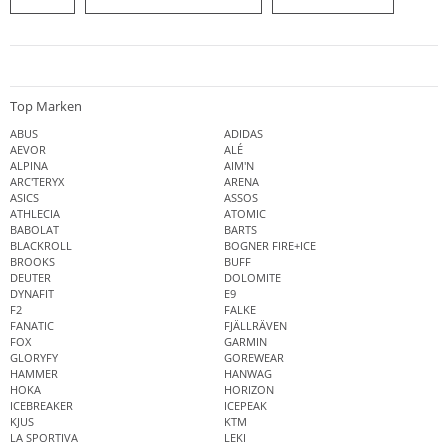
Top Marken
ABUS
ADIDAS
AEVOR
ALÉ
ALPINA
AIM'N
ARC'TERYX
ARENA
ASICS
ASSOS
ATHLECIA
ATOMIC
BABOLAT
BARTS
BLACKROLL
BOGNER FIRE+ICE
BROOKS
BUFF
DEUTER
DOLOMITE
DYNAFIT
E9
F2
FALKE
FANATIC
FJÄLLRÄVEN
FOX
GARMIN
GLORYFY
GOREWEAR
HAMMER
HANWAG
HOKA
HORIZON
ICEBREAKER
ICEPEAK
KJUS
KTM
LA SPORTIVA
LEKI