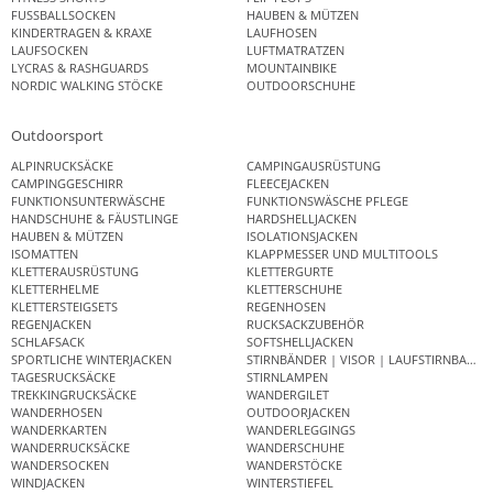
FUSSBALLSOCKEN
HAUBEN & MÜTZEN
KINDERTRAGEN & KRAXE
LAUFHOSEN
LAUFSOCKEN
LUFTMATRATZEN
LYCRAS & RASHGUARDS
MOUNTAINBIKE
NORDIC WALKING STÖCKE
OUTDOORSCHUHE
Outdoorsport
ALPINRUCKSÄCKE
CAMPINGAUSRÜSTUNG
CAMPINGGESCHIRR
FLEECEJACKEN
FUNKTIONSUNTERWÄSCHE
FUNKTIONSWÄSCHE PFLEGE
HANDSCHUHE & FÄUSTLINGE
HARDSHELLJACKEN
HAUBEN & MÜTZEN
ISOLATIONSJACKEN
ISOMATTEN
KLAPPMESSER UND MULTITOOLS
KLETTERAUSRÜSTUNG
KLETTERGURTE
KLETTERHELME
KLETTERSCHUHE
KLETTERSTEIGSETS
REGENHOSEN
REGENJACKEN
RUCKSACKZUBEHÖR
SCHLAFSACK
SOFTSHELLJACKEN
SPORTLICHE WINTERJACKEN
STIRNBÄNDER | VISOR | LAUFSTIRNBAND
TAGESRUCKSÄCKE
STIRNLAMPEN
TREKKINGRUCKSÄCKE
WANDERGILET
WANDERHOSEN
OUTDOORJACKEN
WANDERKARTEN
WANDERLEGGINGS
WANDERRUCKSÄCKE
WANDERSCHUHE
WANDERSOCKEN
WANDERSTÖCKE
WINDJACKEN
WINTERSTIEFEL