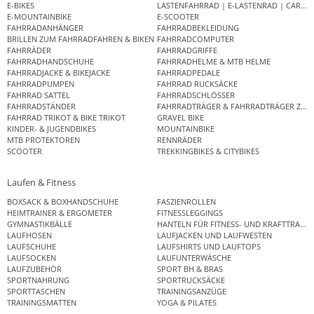
E-BIKES
LASTENFAHRRAD | E-LASTENRAD | CAR
E-MOUNTAINBIKE
E-SCOOTER
FAHRRADANHÄNGER
FAHRRADBEKLEIDUNG
BRILLEN ZUM FAHRRADFAHREN & BIKEN
FAHRRADCOMPUTER
FAHRRÄDER
FAHRRADGRIFFE
FAHRRADHANDSCHUHE
FAHRRADHELME & MTB HELME
FAHRRADJACKE & BIKEJACKE
FAHRRADPEDALE
FAHRRADPUMPEN
FAHRRAD RUCKSÄCKE
FAHRRAD SATTEL
FAHRRADSCHLÖSSER
FAHRRADSTÄNDER
FAHRRADTRÄGER & FAHRRADTRÄGER ZUB
FAHRRAD TRIKOT & BIKE TRIKOT
GRAVEL BIKE
KINDER- & JUGENDBIKES
MOUNTAINBIKE
MTB PROTEKTOREN
RENNRÄDER
SCOOTER
TREKKINGBIKES & CITYBIKES
Laufen & Fitness
BOXSACK & BOXHANDSCHUHE
FASZIENROLLEN
HEIMTRAINER & ERGOMETER
FITNESSLEGGINGS
GYMNASTIKBÄLLE
HANTELN FÜR FITNESS- UND KRAFTTRAINI
LAUFHOSEN
LAUFJACKEN UND LAUFWESTEN
LAUFSCHUHE
LAUFSHIRTS UND LAUFTOPS
LAUFSOCKEN
LAUFUNTERWÄSCHE
LAUFZUBEHÖR
SPORT BH & BRAS
SPORTNAHRUNG
SPORTRUCKSÄCKE
SPORTTASCHEN
TRAININGSANZÜGE
TRAININGSMATTEN
YOGA & PILATES