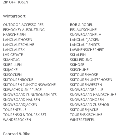
ZIP OFF HOSEN
Wintersport
OUTDOOR ACCESSOIRES
BOB & RODEL
EISHOCKEY AUSRÜSTUNG
EISLAUFSCHUHE
HARSCHEISEN
SNOWBOARDHELM
LANGLAUFHOSEN
LANGLAUFJACKEN
LANGLAUFSCHUHE
LANGLAUF SHIRTS
LANGLAUFSKI
LAWINENSICHERHEIT
LVS-GERÄTE
SKI ALPIN
SKIANZUG
SKIKLEIDUNG
SKIBRILLEN
SKIHOSE
SKIJACKE
SKISCHUHE
SKISOCKEN
SKITOURENHOSE
SKITOURENRÖCKE
SKITOUREN UNTERHOSEN
SKITOUREN FUNKTIONSWÄSCHE
SKITOURENWESTEN
SKIWACHS & SKIPFLEGE
SNOWBOARDBRILLE
SNOWBOARD FUNKTIONSSHIRTS
SNOWBOARD HANDSCHUHE
SNOWBOARD HAUBEN
SNOWBOARDHOSEN
SNOWBOARDJACKEN
SNOWBOARD ZUBEHÖR
TOURENFELLE
SKITOURENJACKE
TOURENSKI & TOURSKISET
TOURENSKISCHUHE
WANDERSOCKEN
WINTERSTIEFEL
Fahrrad & Bike