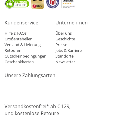
Kundenservice
Unternehmen
Hilfe & FAQs
Über uns
Größentabellen
Geschichte
Versand & Lieferung
Presse
Retouren
Jobs & Karriere
Gutscheinbedingungen
Standorte
Geschenkkarten
Newsletter
Unsere Zahlungsarten
Klarna
Mastercard
Visa
Diners
Applepay
Amazon
Paypa
Versandkostenfrei* ab € 129,-
und kostenlose Retoure
DHL
Gebrüder Weiss