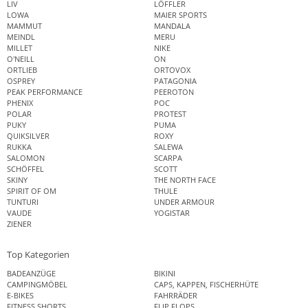
LIV
LÖFFLER
LOWA
MAIER SPORTS
MAMMUT
MANDALA
MEINDL
MERU
MILLET
NIKE
O'NEILL
ON
ORTLIEB
ORTOVOX
OSPREY
PATAGONIA
PEAK PERFORMANCE
PEEROTON
PHENIX
POC
POLAR
PROTEST
PUKY
PUMA
QUIKSILVER
ROXY
RUKKA
SALEWA
SALOMON
SCARPA
SCHÖFFEL
SCOTT
SKINY
THE NORTH FACE
SPIRIT OF OM
THULE
TUNTURI
UNDER ARMOUR
VAUDE
YOGISTAR
ZIENER
Top Kategorien
BADEANZÜGE
BIKINI
CAMPINGMÖBEL
CAPS, KAPPEN, FISCHERHÜTE
E-BIKES
FAHRRÄDER
FITNESS SHORTS
FLIP FLOPS