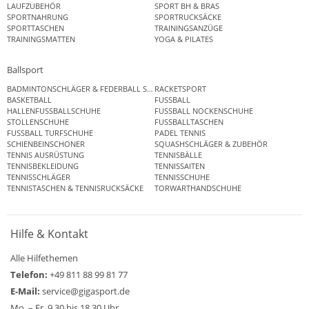
LAUFZUBEHÖR
SPORT BH & BRAS
SPORTNAHRUNG
SPORTRUCKSÄCKE
SPORTTASCHEN
TRAININGSANZÜGE
TRAININGSMATTEN
YOGA & PILATES
Ballsport
BADMINTONSCHLÄGER & FEDERBALL SETS
RACKETSPORT
BASKETBALL
FUSSBALL
HALLENFUSSBALLSCHUHE
FUSSBALL NOCKENSCHUHE
STOLLENSCHUHE
FUSSBALLTASCHEN
FUSSBALL TURFSCHUHE
PADEL TENNIS
SCHIENBEINSCHONER
SQUASHSCHLÄGER & ZUBEHÖR
TENNIS AUSRÜSTUNG
TENNISBÄLLE
TENNISBEKLEIDUNG
TENNISSAITEN
TENNISSCHLÄGER
TENNISSCHUHE
TENNISTASCHEN & TENNISRUCKSÄCKE
TORWARTHANDSCHUHE
Hilfe & Kontakt
Alle Hilfethemen
Telefon:
+49 811 88 99 81 77
E-Mail:
service@gigasport.de
Mo. – Fr. 9.30 bis 18.30 Uhr