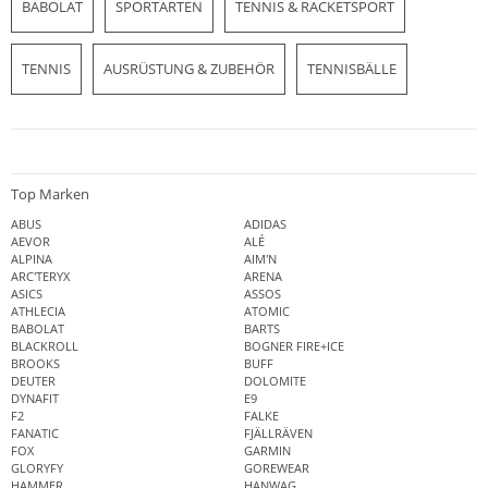
BABOLAT
SPORTARTEN
TENNIS & RACKETSPORT
TENNIS
AUSRÜSTUNG & ZUBEHÖR
TENNISBÄLLE
Top Marken
ABUS
ADIDAS
AEVOR
ALÉ
ALPINA
AIM'N
ARC'TERYX
ARENA
ASICS
ASSOS
ATHLECIA
ATOMIC
BABOLAT
BARTS
BLACKROLL
BOGNER FIRE+ICE
BROOKS
BUFF
DEUTER
DOLOMITE
DYNAFIT
E9
F2
FALKE
FANATIC
FJÄLLRÄVEN
FOX
GARMIN
GLORYFY
GOREWEAR
HAMMER
HANWAG