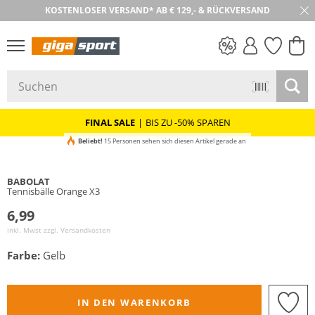
KOSTENLOSER VERSAND* AB € 129,- & RÜCKVERSAND
30 TAGE RÜCKGABE
PREIS & WERT
SALE
FINAL SALE
|
BIS ZU -50% SPAREN
Beliebt!
15 Personen sehen sich diesen Artikel gerade an
BABOLAT
Tennisbälle Orange X3
6,99
inkl. Mwst zzgl.
Versandkosten
Farbe:
Gelb
IN DEN WARENKORB