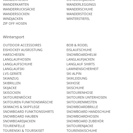
WANDERKARTEN
WANDERLEGGINGS
WANDERRUCKSÄCKE
WANDERSCHUHE
WANDERSOCKEN
WANDERSTÖCKE
WINDJACKEN
WINTERSTIEFEL
ZIP OFF HOSEN
Wintersport
OUTDOOR ACCESSOIRES
BOB & RODEL
EISHOCKEY AUSRÜSTUNG
EISLAUFSCHUHE
HARSCHEISEN
SNOWBOARDHELM
LANGLAUFHOSEN
LANGLAUFJACKEN
LANGLAUFSCHUHE
LANGLAUF SHIRTS
LANGLAUFSKI
LAWINENSICHERHEIT
LVS-GERÄTE
SKI ALPIN
SKIANZUG
SKIKLEIDUNG
SKIBRILLEN
SKIHOSE
SKIJACKE
SKISCHUHE
SKISOCKEN
SKITOURENHOSE
SKITOURENRÖCKE
SKITOUREN UNTERHOSEN
SKITOUREN FUNKTIONSWÄSCHE
SKITOURENWESTEN
SKIWACHS & SKIPFLEGE
SNOWBOARDBRILLE
SNOWBOARD FUNKTIONSSHIRTS
SNOWBOARD HANDSCHUHE
SNOWBOARD HAUBEN
SNOWBOARDHOSEN
SNOWBOARDJACKEN
SNOWBOARD ZUBEHÖR
TOURENFELLE
SKITOURENJACKE
TOURENSKI & TOURSKISET
TOURENSKISCHUHE