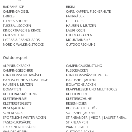
BADEANZÜGE
BIKINI
CAMPINGMÖBEL
CAPS, KAPPEN, FISCHERHÜTE
E-BIKES
FAHRRÄDER
FITNESS SHORTS
FLIP FLOPS
FUSSBALLSOCKEN
HAUBEN & MÜTZEN
KINDERTRAGEN & KRAXE
LAUFHOSEN
LAUFSOCKEN
LUFTMATRATZEN
LYCRAS & RASHGUARDS
MOUNTAINBIKE
NORDIC WALKING STÖCKE
OUTDOORSCHUHE
Outdoorsport
ALPINRUCKSÄCKE
CAMPINGAUSRÜSTUNG
CAMPINGGESCHIRR
FLEECEJACKEN
FUNKTIONSUNTERWÄSCHE
FUNKTIONSWÄSCHE PFLEGE
HANDSCHUHE & FÄUSTLINGE
HARDSHELLJACKEN
HAUBEN & MÜTZEN
ISOLATIONSJACKEN
ISOMATTEN
KLAPPMESSER UND MULTITOOLS
KLETTERAUSRÜSTUNG
KLETTERGURTE
KLETTERHELME
KLETTERSCHUHE
KLETTERSTEIGSETS
REGENHOSEN
REGENJACKEN
RUCKSACKZUBEHÖR
SCHLAFSACK
SOFTSHELLJACKEN
SPORTLICHE WINTERJACKEN
STIRNBÄNDER | VISOR | LAUFSTIRNBAND
TAGESRUCKSÄCKE
STIRNLAMPEN
TREKKINGRUCKSÄCKE
WANDERGILET
WANDERHOSEN
OUTDOORJACKEN