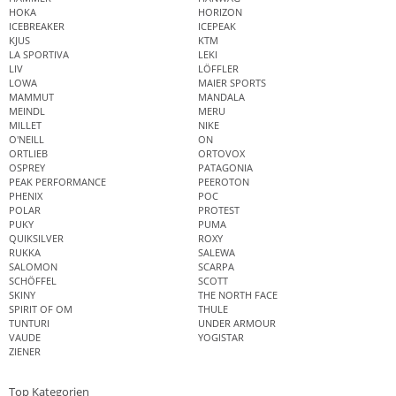
HOKA
HORIZON
ICEBREAKER
ICEPEAK
KJUS
KTM
LA SPORTIVA
LEKI
LIV
LÖFFLER
LOWA
MAIER SPORTS
MAMMUT
MANDALA
MEINDL
MERU
MILLET
NIKE
O'NEILL
ON
ORTLIEB
ORTOVOX
OSPREY
PATAGONIA
PEAK PERFORMANCE
PEEROTON
PHENIX
POC
POLAR
PROTEST
PUKY
PUMA
QUIKSILVER
ROXY
RUKKA
SALEWA
SALOMON
SCARPA
SCHÖFFEL
SCOTT
SKINY
THE NORTH FACE
SPIRIT OF OM
THULE
TUNTURI
UNDER ARMOUR
VAUDE
YOGISTAR
ZIENER
Top Kategorien