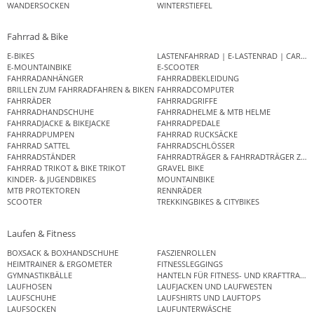
WANDERSOCKEN
WINTERSTIEFEL
Fahrrad & Bike
E-BIKES
LASTENFAHRRAD | E-LASTENRAD | CAR
E-MOUNTAINBIKE
E-SCOOTER
FAHRRADANHÄNGER
FAHRRADBEKLEIDUNG
BRILLEN ZUM FAHRRADFAHREN & BIKEN
FAHRRADCOMPUTER
FAHRRÄDER
FAHRRADGRIFFE
FAHRRADHANDSCHUHE
FAHRRADHELME & MTB HELME
FAHRRADJACKE & BIKEJACKE
FAHRRADPEDALE
FAHRRADPUMPEN
FAHRRAD RUCKSÄCKE
FAHRRAD SATTEL
FAHRRADSCHLÖSSER
FAHRRADSTÄNDER
FAHRRADTRÄGER & FAHRRADTRÄGER ZUB
FAHRRAD TRIKOT & BIKE TRIKOT
GRAVEL BIKE
KINDER- & JUGENDBIKES
MOUNTAINBIKE
MTB PROTEKTOREN
RENNRÄDER
SCOOTER
TREKKINGBIKES & CITYBIKES
Laufen & Fitness
BOXSACK & BOXHANDSCHUHE
FASZIENROLLEN
HEIMTRAINER & ERGOMETER
FITNESSLEGGINGS
GYMNASTIKBÄLLE
HANTELN FÜR FITNESS- UND KRAFTTRAINI
LAUFHOSEN
LAUFJACKEN UND LAUFWESTEN
LAUFSCHUHE
LAUFSHIRTS UND LAUFTOPS
LAUFSOCKEN
LAUFUNTERWÄSCHE