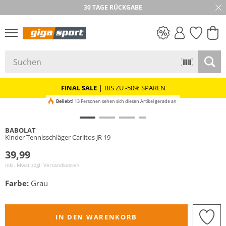
30 TAGE RÜCKGABE
PREIS & WERT
SALE
FINAL SALE
|
BIS ZU -50% SPAREN
Beliebt!
13 Personen sehen sich diesen Artikel gerade an
BABOLAT
Kinder Tennisschläger Carlitos JR 19
39,99
inkl. Mwst zzgl.
Versandkosten
Farbe:
Grau
IN DEN WARENKORB