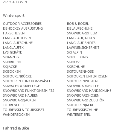
ZIP OFF HOSEN
Wintersport
OUTDOOR ACCESSOIRES
BOB & RODEL
EISHOCKEY AUSRÜSTUNG
EISLAUFSCHUHE
HARSCHEISEN
SNOWBOARDHELM
LANGLAUFHOSEN
LANGLAUFJACKEN
LANGLAUFSCHUHE
LANGLAUF SHIRTS
LANGLAUFSKI
LAWINENSICHERHEIT
LVS-GERÄTE
SKI ALPIN
SKIANZUG
SKIKLEIDUNG
SKIBRILLEN
SKIHOSE
SKIJACKE
SKISCHUHE
SKISOCKEN
SKITOURENHOSE
SKITOURENRÖCKE
SKITOUREN UNTERHOSEN
SKITOUREN FUNKTIONSWÄSCHE
SKITOURENWESTEN
SKIWACHS & SKIPFLEGE
SNOWBOARDBRILLE
SNOWBOARD FUNKTIONSSHIRTS
SNOWBOARD HANDSCHUHE
SNOWBOARD HAUBEN
SNOWBOARDHOSEN
SNOWBOARDJACKEN
SNOWBOARD ZUBEHÖR
TOURENFELLE
SKITOURENJACKE
TOURENSKI & TOURSKISET
TOURENSKISCHUHE
WANDERSOCKEN
WINTERSTIEFEL
Fahrrad & Bike