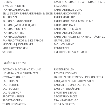
E-BIKES
LASTENFAHRRAD | E-LASTENRAD | CAR
E-MOUNTAINBIKE
E-SCOOTER
FAHRRADANHÄNGER
FAHRRADBEKLEIDUNG
BRILLEN ZUM FAHRRADFAHREN & BIKEN
FAHRRADCOMPUTER
FAHRRÄDER
FAHRRADGRIFFE
FAHRRADHANDSCHUHE
FAHRRADHELME & MTB HELME
FAHRRADJACKE & BIKEJACKE
FAHRRADPEDALE
FAHRRADPUMPEN
FAHRRAD RUCKSÄCKE
FAHRRAD SATTEL
FAHRRADSCHLÖSSER
FAHRRADSTÄNDER
FAHRRADTRÄGER & FAHRRADTRÄGER ZUB
FAHRRAD TRIKOT & BIKE TRIKOT
GRAVEL BIKE
KINDER- & JUGENDBIKES
MOUNTAINBIKE
MTB PROTEKTOREN
RENNRÄDER
SCOOTER
TREKKINGBIKES & CITYBIKES
Laufen & Fitness
BOXSACK & BOXHANDSCHUHE
FASZIENROLLEN
HEIMTRAINER & ERGOMETER
FITNESSLEGGINGS
GYMNASTIKBÄLLE
HANTELN FÜR FITNESS- UND KRAFTTRAINI
LAUFHOSEN
LAUFJACKEN UND LAUFWESTEN
LAUFSCHUHE
LAUFSHIRTS UND LAUFTOPS
LAUFSOCKEN
LAUFUNTERWÄSCHE
LAUFZUBEHÖR
SPORT BH & BRAS
SPORTNAHRUNG
SPORTRUCKSÄCKE
SPORTTASCHEN
TRAININGSANZÜGE
TRAININGSMATTEN
YOGA & PILATES