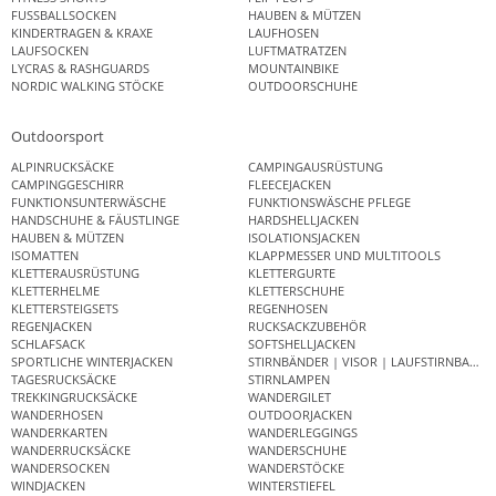
FUSSBALLSOCKEN
HAUBEN & MÜTZEN
KINDERTRAGEN & KRAXE
LAUFHOSEN
LAUFSOCKEN
LUFTMATRATZEN
LYCRAS & RASHGUARDS
MOUNTAINBIKE
NORDIC WALKING STÖCKE
OUTDOORSCHUHE
Outdoorsport
ALPINRUCKSÄCKE
CAMPINGAUSRÜSTUNG
CAMPINGGESCHIRR
FLEECEJACKEN
FUNKTIONSUNTERWÄSCHE
FUNKTIONSWÄSCHE PFLEGE
HANDSCHUHE & FÄUSTLINGE
HARDSHELLJACKEN
HAUBEN & MÜTZEN
ISOLATIONSJACKEN
ISOMATTEN
KLAPPMESSER UND MULTITOOLS
KLETTERAUSRÜSTUNG
KLETTERGURTE
KLETTERHELME
KLETTERSCHUHE
KLETTERSTEIGSETS
REGENHOSEN
REGENJACKEN
RUCKSACKZUBEHÖR
SCHLAFSACK
SOFTSHELLJACKEN
SPORTLICHE WINTERJACKEN
STIRNBÄNDER | VISOR | LAUFSTIRNBAND
TAGESRUCKSÄCKE
STIRNLAMPEN
TREKKINGRUCKSÄCKE
WANDERGILET
WANDERHOSEN
OUTDOORJACKEN
WANDERKARTEN
WANDERLEGGINGS
WANDERRUCKSÄCKE
WANDERSCHUHE
WANDERSOCKEN
WANDERSTÖCKE
WINDJACKEN
WINTERSTIEFEL