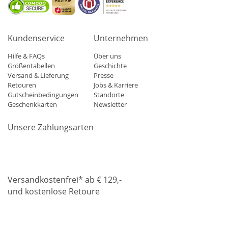
Kundenservice
Unternehmen
Hilfe & FAQs
Über uns
Größentabellen
Geschichte
Versand & Lieferung
Presse
Retouren
Jobs & Karriere
Gutscheinbedingungen
Standorte
Geschenkkarten
Newsletter
Unsere Zahlungsarten
Klarna
Mastercard
Visa
Diners
Applepay
Amazon
Paypa
Versandkostenfrei* ab € 129,-
und kostenlose Retoure
DHL
Gebrüder Weiss