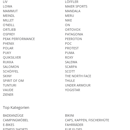
LIV
LÖFFLER
LOWA
MAIER SPORTS
MAMMUT
MANDALA
MEINDL
MERU
MILLET
NIKE
O'NEILL
ON
ORTLIEB
ORTOVOX
OSPREY
PATAGONIA
PEAK PERFORMANCE
PEEROTON
PHENIX
POC
POLAR
PROTEST
PUKY
PUMA
QUIKSILVER
ROXY
RUKKA
SALEWA
SALOMON
SCARPA
SCHÖFFEL
SCOTT
SKINY
THE NORTH FACE
SPIRIT OF OM
THULE
TUNTURI
UNDER ARMOUR
VAUDE
YOGISTAR
ZIENER
Top Kategorien
BADEANZÜGE
BIKINI
CAMPINGMÖBEL
CAPS, KAPPEN, FISCHERHÜTE
E-BIKES
FAHRRÄDER
FITNESS SHORTS
FLIP FLOPS