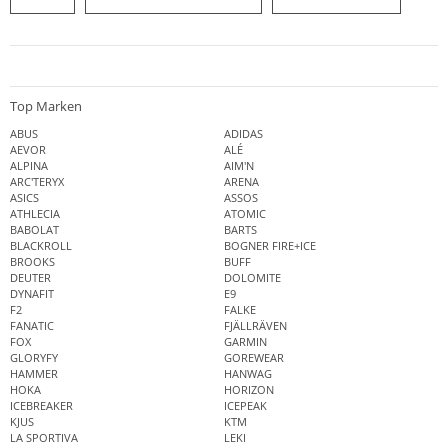
Top Marken
ABUS
ADIDAS
AEVOR
ALÉ
ALPINA
AIM'N
ARC'TERYX
ARENA
ASICS
ASSOS
ATHLECIA
ATOMIC
BABOLAT
BARTS
BLACKROLL
BOGNER FIRE+ICE
BROOKS
BUFF
DEUTER
DOLOMITE
DYNAFIT
E9
F2
FALKE
FANATIC
FJÄLLRÄVEN
FOX
GARMIN
GLORYFY
GOREWEAR
HAMMER
HANWAG
HOKA
HORIZON
ICEBREAKER
ICEPEAK
KJUS
KTM
LA SPORTIVA
LEKI