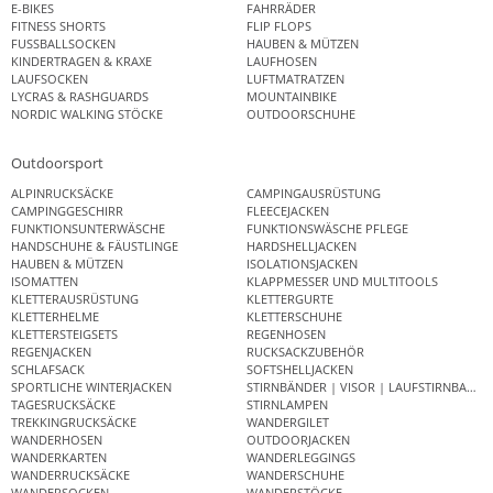
E-BIKES
FAHRRÄDER
FITNESS SHORTS
FLIP FLOPS
FUSSBALLSOCKEN
HAUBEN & MÜTZEN
KINDERTRAGEN & KRAXE
LAUFHOSEN
LAUFSOCKEN
LUFTMATRATZEN
LYCRAS & RASHGUARDS
MOUNTAINBIKE
NORDIC WALKING STÖCKE
OUTDOORSCHUHE
Outdoorsport
ALPINRUCKSÄCKE
CAMPINGAUSRÜSTUNG
CAMPINGGESCHIRR
FLEECEJACKEN
FUNKTIONSUNTERWÄSCHE
FUNKTIONSWÄSCHE PFLEGE
HANDSCHUHE & FÄUSTLINGE
HARDSHELLJACKEN
HAUBEN & MÜTZEN
ISOLATIONSJACKEN
ISOMATTEN
KLAPPMESSER UND MULTITOOLS
KLETTERAUSRÜSTUNG
KLETTERGURTE
KLETTERHELME
KLETTERSCHUHE
KLETTERSTEIGSETS
REGENHOSEN
REGENJACKEN
RUCKSACKZUBEHÖR
SCHLAFSACK
SOFTSHELLJACKEN
SPORTLICHE WINTERJACKEN
STIRNBÄNDER | VISOR | LAUFSTIRNBAND
TAGESRUCKSÄCKE
STIRNLAMPEN
TREKKINGRUCKSÄCKE
WANDERGILET
WANDERHOSEN
OUTDOORJACKEN
WANDERKARTEN
WANDERLEGGINGS
WANDERRUCKSÄCKE
WANDERSCHUHE
WANDERSOCKEN
WANDERSTÖCKE