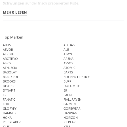
Schwüngen
auf der frisch präparierten Piste.
MEHR LESEN
Top Marken
ABUS
ADIDAS
AEVOR
ALÉ
ALPINA
AIM'N
ARC'TERYX
ARENA
ASICS
ASSOS
ATHLECIA
ATOMIC
BABOLAT
BARTS
BLACKROLL
BOGNER FIRE+ICE
BROOKS
BUFF
DEUTER
DOLOMITE
DYNAFIT
E9
F2
FALKE
FANATIC
FJÄLLRÄVEN
FOX
GARMIN
GLORYFY
GOREWEAR
HAMMER
HANWAG
HOKA
HORIZON
ICEBREAKER
ICEPEAK
KJUS
KTM