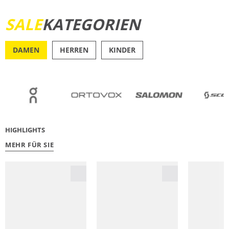
SALE
KATEGORIEN
JETZT ENTDECKEN
DAMEN
HERREN
KINDER
OUTDOOR
RU
HIGHLIGHTS
MEHR FÜR SIE