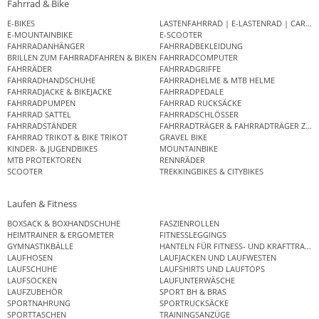
Fahrrad & Bike
E-BIKES
LASTENFAHRRAD | E-LASTENRAD | CAR
E-MOUNTAINBIKE
E-SCOOTER
FAHRRADANHÄNGER
FAHRRADBEKLEIDUNG
BRILLEN ZUM FAHRRADFAHREN & BIKEN
FAHRRADCOMPUTER
FAHRRÄDER
FAHRRADGRIFFE
FAHRRADHANDSCHUHE
FAHRRADHELME & MTB HELME
FAHRRADJACKE & BIKEJACKE
FAHRRADPEDALE
FAHRRADPUMPEN
FAHRRAD RUCKSÄCKE
FAHRRAD SATTEL
FAHRRADSCHLÖSSER
FAHRRADSTÄNDER
FAHRRADTRÄGER & FAHRRADTRÄGER ZUB
FAHRRAD TRIKOT & BIKE TRIKOT
GRAVEL BIKE
KINDER- & JUGENDBIKES
MOUNTAINBIKE
MTB PROTEKTOREN
RENNRÄDER
SCOOTER
TREKKINGBIKES & CITYBIKES
Laufen & Fitness
BOXSACK & BOXHANDSCHUHE
FASZIENROLLEN
HEIMTRAINER & ERGOMETER
FITNESSLEGGINGS
GYMNASTIKBÄLLE
HANTELN FÜR FITNESS- UND KRAFTTRAINI
LAUFHOSEN
LAUFJACKEN UND LAUFWESTEN
LAUFSCHUHE
LAUFSHIRTS UND LAUFTOPS
LAUFSOCKEN
LAUFUNTERWÄSCHE
LAUFZUBEHÖR
SPORT BH & BRAS
SPORTNAHRUNG
SPORTRUCKSÄCKE
SPORTTASCHEN
TRAININGSANZÜGE