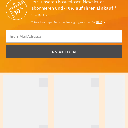
Jetzt unseren kostenlosen Newsletter
abonnieren und
-10% auf Ihren Einkauf
*
sichern.
*Die vollständigen Gutscheinbedingungen finden Sie
HIER
ANMELDEN