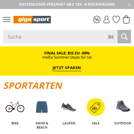
KOSTENLOSER VERSAND* AB € 129,- & RÜCKVERSAND
30 TAGE RÜCKGABE
PREIS & WERT
SALE
FINAL SALE: BIS ZU -50%
Heiße Sommer-Deals für Sie
JETZT SPAREN
SPORTARTEN
BIKE
SWIM &
LAUFEN
SALE
OUTDOOR
BEACH