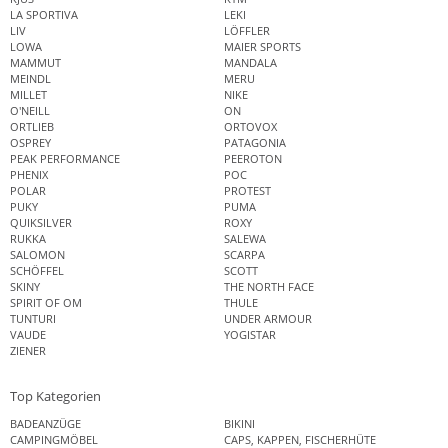
LA SPORTIVA
LEKI
LIV
LÖFFLER
LOWA
MAIER SPORTS
MAMMUT
MANDALA
MEINDL
MERU
MILLET
NIKE
O'NEILL
ON
ORTLIEB
ORTOVOX
OSPREY
PATAGONIA
PEAK PERFORMANCE
PEEROTON
PHENIX
POC
POLAR
PROTEST
PUKY
PUMA
QUIKSILVER
ROXY
RUKKA
SALEWA
SALOMON
SCARPA
SCHÖFFEL
SCOTT
SKINY
THE NORTH FACE
SPIRIT OF OM
THULE
TUNTURI
UNDER ARMOUR
VAUDE
YOGISTAR
ZIENER
Top Kategorien
BADEANZÜGE
BIKINI
CAMPINGMÖBEL
CAPS, KAPPEN, FISCHERHÜTE