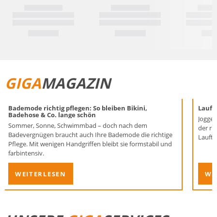
GIGA
MAGAZIN
Bademode richtig pflegen: So bleiben Bikini,
Laufen
Badehose & Co. lange schön
Joggen
Sommer, Sonne, Schwimmbad – doch nach dem
der ri
Badevergnügen braucht auch Ihre Bademode die richtige
Lauftr
Pflege. Mit wenigen Handgriffen bleibt sie formstabil und
farbintensiv.
WEITERLESEN
WE