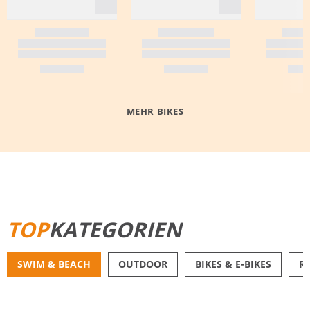
MEHR BIKES
MEHR ERFAHREN
TOP
KATEGORIEN
SWIM & BEACH
OUTDOOR
BIKES & E-BIKES
R