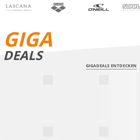
BIKINIS
BADE­SHORTS
GIGA
DEALS
GIGADEALS ENTDECKEN