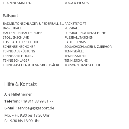
TRAININGSMATTEN
YOGA & PILATES
Ballsport
BADMINTONSCHLÄGER & FEDERBALL SETS
RACKETSPORT
BASKETBALL
FUSSBALL
HALLENFUSSBALLSCHUHE
FUSSBALL NOCKENSCHUHE
STOLLENSCHUHE
FUSSBALLTASCHEN
FUSSBALL TURFSCHUHE
PADEL TENNIS
SCHIENBEINSCHONER
SQUASHSCHLÄGER & ZUBEHÖR
TENNIS AUSRÜSTUNG
TENNISBÄLLE
TENNISBEKLEIDUNG
TENNISSAITEN
TENNISSCHLÄGER
TENNISSCHUHE
TENNISTASCHEN & TENNISRUCKSÄCKE
TORWARTHANDSCHUHE
Hilfe & Kontakt
Alle Hilfethemen
Telefon:
+49 811 88 99 81 77
E-Mail:
service@gigasport.de
Mo. – Fr. 9.30 bis 18.30 Uhr
Sa. 9.30 bis 18.00 Uhr