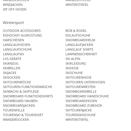
WINDJACKEN
WINTERSTIEFEL
ZIP OFF HOSEN
Wintersport
OUTDOOR ACCESSOIRES
BOB & RODEL
EISHOCKEY AUSRÜSTUNG
EISLAUFSCHUHE
HARSCHEISEN
SNOWBOARDHELM
LANGLAUFHOSEN
LANGLAUFJACKEN
LANGLAUFSCHUHE
LANGLAUF SHIRTS
LANGLAUFSKI
LAWINENSICHERHEIT
LVS-GERÄTE
SKI ALPIN
SKIANZUG
SKIKLEIDUNG
SKIBRILLEN
SKIHOSE
SKIJACKE
SKISCHUHE
SKISOCKEN
SKITOURENHOSE
SKITOURENRÖCKE
SKITOUREN UNTERHOSEN
SKITOUREN FUNKTIONSWÄSCHE
SKITOURENWESTEN
SKIWACHS & SKIPFLEGE
SNOWBOARDBRILLE
SNOWBOARD FUNKTIONSSHIRTS
SNOWBOARD HANDSCHUHE
SNOWBOARD HAUBEN
SNOWBOARDHOSEN
SNOWBOARDJACKEN
SNOWBOARD ZUBEHÖR
TOURENFELLE
SKITOURENJACKE
TOURENSKI & TOURSKISET
TOURENSKISCHUHE
WANDERSOCKEN
WINTERSTIEFEL