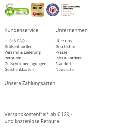
Kundenservice
Unternehmen
Hilfe & FAQs
Über uns
Größentabellen
Geschichte
Versand & Lieferung
Presse
Retouren
Jobs & Karriere
Gutscheinbedingungen
Standorte
Geschenkkarten
Newsletter
Unsere Zahlungsarten
Klarna
Mastercard
Visa
Diners
Applepay
Amazon
Paypa
Versandkostenfrei* ab € 129,-
und kostenlose Retoure
DHL
Gebrüder Weiss