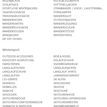
REGENJACKEN
RUCKSACKZUBEHÖR
SCHLAFSACK
SOFTSHELLJACKEN
SPORTLICHE WINTERJACKEN
STIRNBÄNDER | VISOR | LAUFSTIRNBAND
TAGESRUCKSÄCKE
STIRNLAMPEN
TREKKINGRUCKSÄCKE
WANDERGILET
WANDERHOSEN
OUTDOORJACKEN
WANDERKARTEN
WANDERLEGGINGS
WANDERRUCKSÄCKE
WANDERSCHUHE
WANDERSOCKEN
WANDERSTÖCKE
WINDJACKEN
WINTERSTIEFEL
ZIP OFF HOSEN
Wintersport
OUTDOOR ACCESSOIRES
BOB & RODEL
EISHOCKEY AUSRÜSTUNG
EISLAUFSCHUHE
HARSCHEISEN
SNOWBOARDHELM
LANGLAUFHOSEN
LANGLAUFJACKEN
LANGLAUFSCHUHE
LANGLAUF SHIRTS
LANGLAUFSKI
LAWINENSICHERHEIT
LVS-GERÄTE
SKI ALPIN
SKIANZUG
SKIKLEIDUNG
SKIBRILLEN
SKIHOSE
SKIJACKE
SKISCHUHE
SKISOCKEN
SKITOURENHOSE
SKITOURENRÖCKE
SKITOUREN UNTERHOSEN
SKITOUREN FUNKTIONSWÄSCHE
SKITOURENWESTEN
SKIWACHS & SKIPFLEGE
SNOWBOARDBRILLE