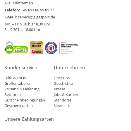
Alle Hilfethemen
Telefon:
+49 811 88 99 81 77
E-Mail:
service@gigasport.de
Mo. – Fr. 9.30 bis 18.30 Uhr
Sa. 9.30 bis 18.00 Uhr
Kundenservice
Unternehmen
Hilfe & FAQs
Über uns
Größentabellen
Geschichte
Versand & Lieferung
Presse
Retouren
Jobs & Karriere
Gutscheinbedingungen
Standorte
Geschenkkarten
Newsletter
Unsere Zahlungsarten
Klarna
Mastercard
Visa
Diners
Applepay
Amazon
Paypa