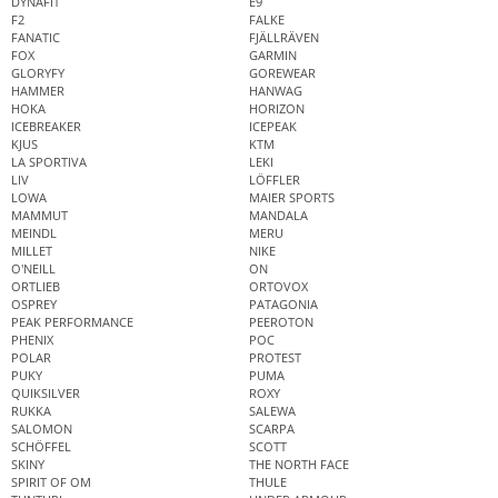
DYNAFIT
E9
F2
FALKE
FANATIC
FJÄLLRÄVEN
FOX
GARMIN
GLORYFY
GOREWEAR
HAMMER
HANWAG
HOKA
HORIZON
ICEBREAKER
ICEPEAK
KJUS
KTM
LA SPORTIVA
LEKI
LIV
LÖFFLER
LOWA
MAIER SPORTS
MAMMUT
MANDALA
MEINDL
MERU
MILLET
NIKE
O'NEILL
ON
ORTLIEB
ORTOVOX
OSPREY
PATAGONIA
PEAK PERFORMANCE
PEEROTON
PHENIX
POC
POLAR
PROTEST
PUKY
PUMA
QUIKSILVER
ROXY
RUKKA
SALEWA
SALOMON
SCARPA
SCHÖFFEL
SCOTT
SKINY
THE NORTH FACE
SPIRIT OF OM
THULE