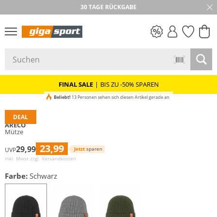
30 TAGE RÜCKGABE
PREIS & WERT
SALE
FINAL SALE
|
BIS ZU -50% SPAREN
Beliebt!
13 Personen sehen sich diesen Artikel gerade an
DEAL
ARECO
Mütze
23,99
29,99
Jetzt
sparen
UVP
inkl. Mwst zzgl.
Versandkosten
Farbe:
Schwarz