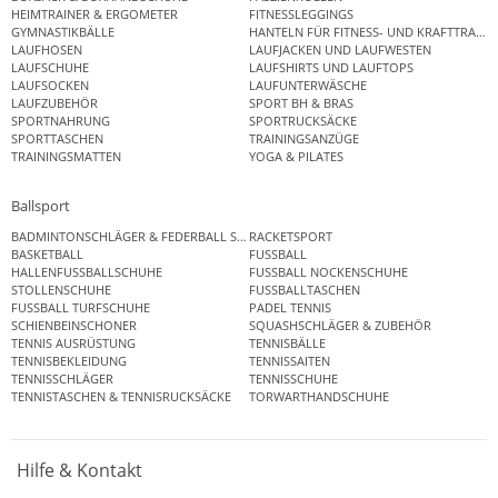
HEIMTRAINER & ERGOMETER
FITNESSLEGGINGS
GYMNASTIKBÄLLE
HANTELN FÜR FITNESS- UND KRAFTTRAINI
LAUFHOSEN
LAUFJACKEN UND LAUFWESTEN
LAUFSCHUHE
LAUFSHIRTS UND LAUFTOPS
LAUFSOCKEN
LAUFUNTERWÄSCHE
LAUFZUBEHÖR
SPORT BH & BRAS
SPORTNAHRUNG
SPORTRUCKSÄCKE
SPORTTASCHEN
TRAININGSANZÜGE
TRAININGSMATTEN
YOGA & PILATES
Ballsport
BADMINTONSCHLÄGER & FEDERBALL SETS
RACKETSPORT
BASKETBALL
FUSSBALL
HALLENFUSSBALLSCHUHE
FUSSBALL NOCKENSCHUHE
STOLLENSCHUHE
FUSSBALLTASCHEN
FUSSBALL TURFSCHUHE
PADEL TENNIS
SCHIENBEINSCHONER
SQUASHSCHLÄGER & ZUBEHÖR
TENNIS AUSRÜSTUNG
TENNISBÄLLE
TENNISBEKLEIDUNG
TENNISSAITEN
TENNISSCHLÄGER
TENNISSCHUHE
TENNISTASCHEN & TENNISRUCKSÄCKE
TORWARTHANDSCHUHE
Hilfe & Kontakt