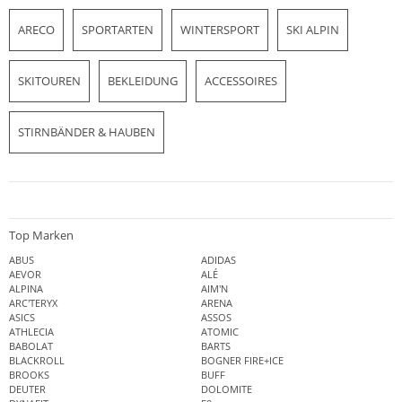
ARECO
SPORTARTEN
WINTERSPORT
SKI ALPIN
SKITOUREN
BEKLEIDUNG
ACCESSOIRES
STIRNBÄNDER & HAUBEN
Top Marken
ABUS
ADIDAS
AEVOR
ALÉ
ALPINA
AIM'N
ARC'TERYX
ARENA
ASICS
ASSOS
ATHLECIA
ATOMIC
BABOLAT
BARTS
BLACKROLL
BOGNER FIRE+ICE
BROOKS
BUFF
DEUTER
DOLOMITE