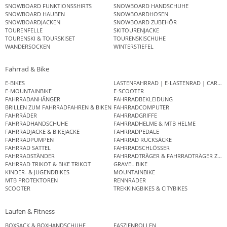
SNOWBOARD FUNKTIONSSHIRTS
SNOWBOARD HANDSCHUHE
SNOWBOARD HAUBEN
SNOWBOARDHOSEN
SNOWBOARDJACKEN
SNOWBOARD ZUBEHÖR
TOURENFELLE
SKITOURENJACKE
TOURENSKI & TOURSKISET
TOURENSKISCHUHE
WANDERSOCKEN
WINTERSTIEFEL
Fahrrad & Bike
E-BIKES
LASTENFAHRRAD | E-LASTENRAD | CAR
E-MOUNTAINBIKE
E-SCOOTER
FAHRRADANHÄNGER
FAHRRADBEKLEIDUNG
BRILLEN ZUM FAHRRADFAHREN & BIKEN
FAHRRADCOMPUTER
FAHRRÄDER
FAHRRADGRIFFE
FAHRRADHANDSCHUHE
FAHRRADHELME & MTB HELME
FAHRRADJACKE & BIKEJACKE
FAHRRADPEDALE
FAHRRADPUMPEN
FAHRRAD RUCKSÄCKE
FAHRRAD SATTEL
FAHRRADSCHLÖSSER
FAHRRADSTÄNDER
FAHRRADTRÄGER & FAHRRADTRÄGER ZUB
FAHRRAD TRIKOT & BIKE TRIKOT
GRAVEL BIKE
KINDER- & JUGENDBIKES
MOUNTAINBIKE
MTB PROTEKTOREN
RENNRÄDER
SCOOTER
TREKKINGBIKES & CITYBIKES
Laufen & Fitness
BOXSACK & BOXHANDSCHUHE
FASZIENROLLEN