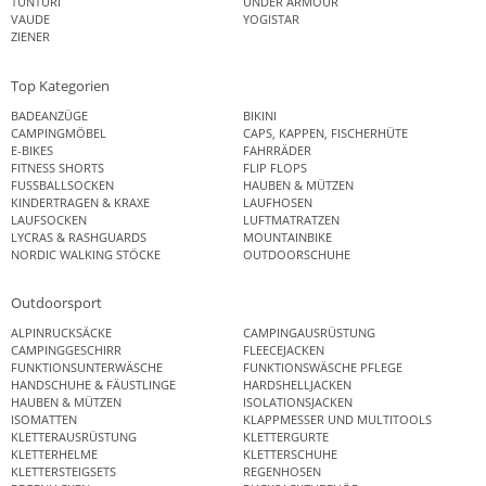
TUNTURI
UNDER ARMOUR
VAUDE
YOGISTAR
ZIENER
Top Kategorien
BADEANZÜGE
BIKINI
CAMPINGMÖBEL
CAPS, KAPPEN, FISCHERHÜTE
E-BIKES
FAHRRÄDER
FITNESS SHORTS
FLIP FLOPS
FUSSBALLSOCKEN
HAUBEN & MÜTZEN
KINDERTRAGEN & KRAXE
LAUFHOSEN
LAUFSOCKEN
LUFTMATRATZEN
LYCRAS & RASHGUARDS
MOUNTAINBIKE
NORDIC WALKING STÖCKE
OUTDOORSCHUHE
Outdoorsport
ALPINRUCKSÄCKE
CAMPINGAUSRÜSTUNG
CAMPINGGESCHIRR
FLEECEJACKEN
FUNKTIONSUNTERWÄSCHE
FUNKTIONSWÄSCHE PFLEGE
HANDSCHUHE & FÄUSTLINGE
HARDSHELLJACKEN
HAUBEN & MÜTZEN
ISOLATIONSJACKEN
ISOMATTEN
KLAPPMESSER UND MULTITOOLS
KLETTERAUSRÜSTUNG
KLETTERGURTE
KLETTERHELME
KLETTERSCHUHE
KLETTERSTEIGSETS
REGENHOSEN