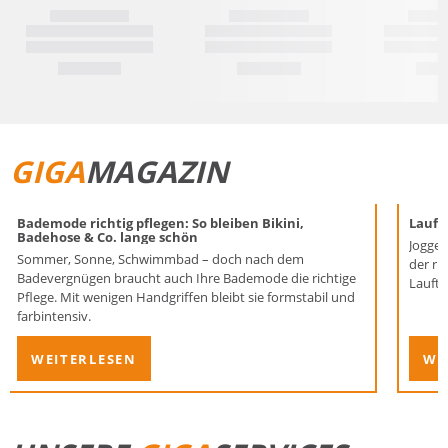
GIGA
MAGAZIN
Bademode richtig pflegen: So bleiben Bikini,
Laufen
Badehose & Co. lange schön
Joggen
Sommer, Sonne, Schwimmbad – doch nach dem
der ri
Badevergnügen braucht auch Ihre Bademode die richtige
Lauftr
Pflege. Mit wenigen Handgriffen bleibt sie formstabil und
farbintensiv.
WEITERLESEN
WE