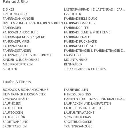
Fahrrad & Bike
E-BIKES
LASTENFAHRRAD | E-LASTENRAD | CAR
E-MOUNTAINBIKE
E-SCOOTER
FAHRRADANHÄNGER
FAHRRADBEKLEIDUNG
BRILLEN ZUM FAHRRADFAHREN & BIKEN
FAHRRADCOMPUTER
FAHRRÄDER
FAHRRADGRIFFE
FAHRRADHANDSCHUHE
FAHRRADHELME & MTB HELME
FAHRRADJACKE & BIKEJACKE
FAHRRADPEDALE
FAHRRADPUMPEN
FAHRRAD RUCKSÄCKE
FAHRRAD SATTEL
FAHRRADSCHLÖSSER
FAHRRADSTÄNDER
FAHRRADTRÄGER & FAHRRADTRÄGER ZUB
FAHRRAD TRIKOT & BIKE TRIKOT
GRAVEL BIKE
KINDER- & JUGENDBIKES
MOUNTAINBIKE
MTB PROTEKTOREN
RENNRÄDER
SCOOTER
TREKKINGBIKES & CITYBIKES
Laufen & Fitness
BOXSACK & BOXHANDSCHUHE
FASZIENROLLEN
HEIMTRAINER & ERGOMETER
FITNESSLEGGINGS
GYMNASTIKBÄLLE
HANTELN FÜR FITNESS- UND KRAFTTRAINI
LAUFHOSEN
LAUFJACKEN UND LAUFWESTEN
LAUFSCHUHE
LAUFSHIRTS UND LAUFTOPS
LAUFSOCKEN
LAUFUNTERWÄSCHE
LAUFZUBEHÖR
SPORT BH & BRAS
SPORTNAHRUNG
SPORTRUCKSÄCKE
SPORTTASCHEN
TRAININGSANZÜGE