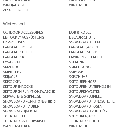
WINDJACKEN
WINTERSTIEFEL
ZIP OFF HOSEN
Wintersport
OUTDOOR ACCESSOIRES
BOB & RODEL
EISHOCKEY AUSRÜSTUNG
EISLAUFSCHUHE
HARSCHEISEN
SNOWBOARDHELM
LANGLAUFHOSEN
LANGLAUFJACKEN
LANGLAUFSCHUHE
LANGLAUF SHIRTS
LANGLAUFSKI
LAWINENSICHERHEIT
LVS-GERÄTE
SKI ALPIN
SKIANZUG
SKIKLEIDUNG
SKIBRILLEN
SKIHOSE
SKIJACKE
SKISCHUHE
SKISOCKEN
SKITOURENHOSE
SKITOURENRÖCKE
SKITOUREN UNTERHOSEN
SKITOUREN FUNKTIONSWÄSCHE
SKITOURENWESTEN
SKIWACHS & SKIPFLEGE
SNOWBOARDBRILLE
SNOWBOARD FUNKTIONSSHIRTS
SNOWBOARD HANDSCHUHE
SNOWBOARD HAUBEN
SNOWBOARDHOSEN
SNOWBOARDJACKEN
SNOWBOARD ZUBEHÖR
TOURENFELLE
SKITOURENJACKE
TOURENSKI & TOURSKISET
TOURENSKISCHUHE
WANDERSOCKEN
WINTERSTIEFEL