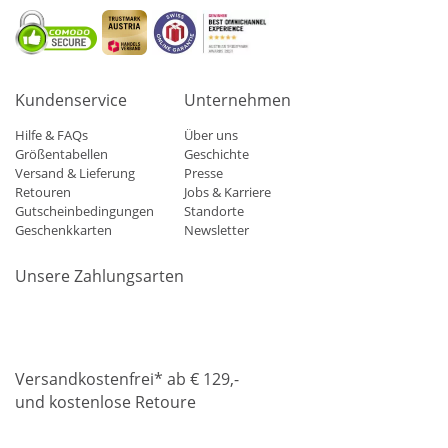
Kundenservice
Unternehmen
Hilfe & FAQs
Über uns
Größentabellen
Geschichte
Versand & Lieferung
Presse
Retouren
Jobs & Karriere
Gutscheinbedingungen
Standorte
Geschenkkarten
Newsletter
Unsere Zahlungsarten
Klarna
Mastercard
Visa
Diners
Applepay
Amazon
Paypa
Versandkostenfrei* ab € 129,-
und kostenlose Retoure
DHL
Gebrüder Weiss