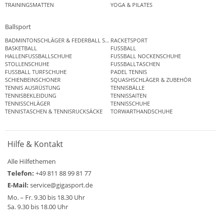
TRAININGSMATTEN
YOGA & PILATES
Ballsport
BADMINTONSCHLÄGER & FEDERBALL SETS
RACKETSPORT
BASKETBALL
FUSSBALL
HALLENFUSSBALLSCHUHE
FUSSBALL NOCKENSCHUHE
STOLLENSCHUHE
FUSSBALLTASCHEN
FUSSBALL TURFSCHUHE
PADEL TENNIS
SCHIENBEINSCHONER
SQUASHSCHLÄGER & ZUBEHÖR
TENNIS AUSRÜSTUNG
TENNISBÄLLE
TENNISBEKLEIDUNG
TENNISSAITEN
TENNISSCHLÄGER
TENNISSCHUHE
TENNISTASCHEN & TENNISRUCKSÄCKE
TORWARTHANDSCHUHE
Hilfe & Kontakt
Alle Hilfethemen
Telefon:
+49 811 88 99 81 77
E-Mail:
service@gigasport.de
Mo. – Fr. 9.30 bis 18.30 Uhr
Sa. 9.30 bis 18.00 Uhr