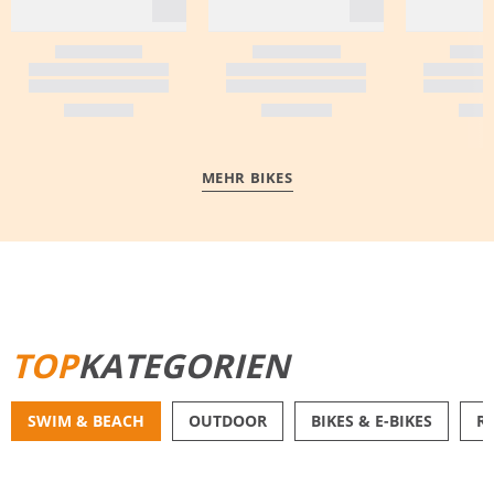
MEHR BIKES
MEHR ERFAHREN
TOP
KATEGORIEN
SWIM & BEACH
OUTDOOR
BIKES & E-BIKES
R