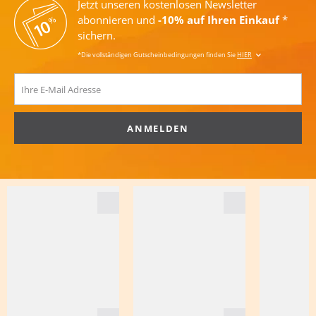
Jetzt unseren kostenlosen Newsletter
abonnieren und
-10% auf Ihren Einkauf
*
sichern.
*Die vollständigen Gutscheinbedingungen finden Sie
HIER
ANMELDEN