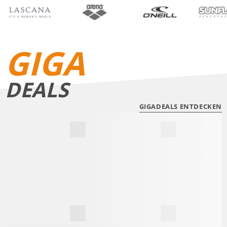
BIKINIS
BADE­SHORTS
GIGA
DEALS
GIGADEALS ENTDECKEN