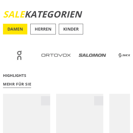
SALE
KATEGORIEN
JETZT ENTDECKEN
DAMEN
HERREN
KINDER
OUTDOOR
RU
HIGHLIGHTS
MEHR FÜR SIE