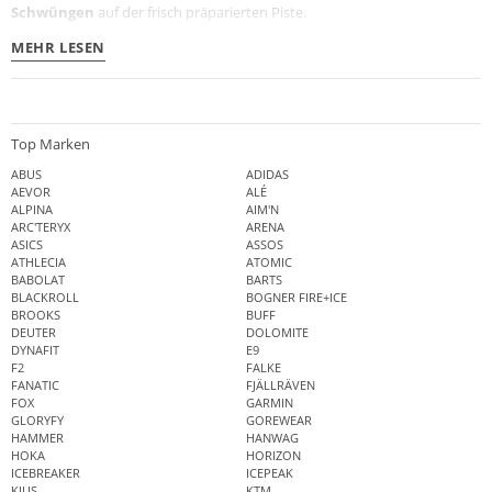
Schwüngen
auf der frisch präparierten Piste.
MEHR LESEN
Top Marken
ABUS
ADIDAS
AEVOR
ALÉ
ALPINA
AIM'N
ARC'TERYX
ARENA
ASICS
ASSOS
ATHLECIA
ATOMIC
BABOLAT
BARTS
BLACKROLL
BOGNER FIRE+ICE
BROOKS
BUFF
DEUTER
DOLOMITE
DYNAFIT
E9
F2
FALKE
FANATIC
FJÄLLRÄVEN
FOX
GARMIN
GLORYFY
GOREWEAR
HAMMER
HANWAG
HOKA
HORIZON
ICEBREAKER
ICEPEAK
KJUS
KTM