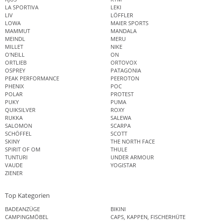
LA SPORTIVA
LEKI
LIV
LÖFFLER
LOWA
MAIER SPORTS
MAMMUT
MANDALA
MEINDL
MERU
MILLET
NIKE
O'NEILL
ON
ORTLIEB
ORTOVOX
OSPREY
PATAGONIA
PEAK PERFORMANCE
PEEROTON
PHENIX
POC
POLAR
PROTEST
PUKY
PUMA
QUIKSILVER
ROXY
RUKKA
SALEWA
SALOMON
SCARPA
SCHÖFFEL
SCOTT
SKINY
THE NORTH FACE
SPIRIT OF OM
THULE
TUNTURI
UNDER ARMOUR
VAUDE
YOGISTAR
ZIENER
Top Kategorien
BADEANZÜGE
BIKINI
CAMPINGMÖBEL
CAPS, KAPPEN, FISCHERHÜTE