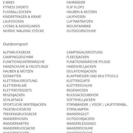
E-BIKES
FAHRRÄDER
FITNESS SHORTS
FLIP FLOPS
FUSSBALLSOCKEN
HAUBEN & MÜTZEN
KINDERTRAGEN & KRAXE
LAUFHOSEN
LAUFSOCKEN
LUFTMATRATZEN
LYCRAS & RASHGUARDS
MOUNTAINBIKE
NORDIC WALKING STÖCKE
OUTDOORSCHUHE
Outdoorsport
ALPINRUCKSÄCKE
CAMPINGAUSRÜSTUNG
CAMPINGGESCHIRR
FLEECEJACKEN
FUNKTIONSUNTERWÄSCHE
FUNKTIONSWÄSCHE PFLEGE
HANDSCHUHE & FÄUSTLINGE
HARDSHELLJACKEN
HAUBEN & MÜTZEN
ISOLATIONSJACKEN
ISOMATTEN
KLAPPMESSER UND MULTITOOLS
KLETTERAUSRÜSTUNG
KLETTERGURTE
KLETTERHELME
KLETTERSCHUHE
KLETTERSTEIGSETS
REGENHOSEN
REGENJACKEN
RUCKSACKZUBEHÖR
SCHLAFSACK
SOFTSHELLJACKEN
SPORTLICHE WINTERJACKEN
STIRNBÄNDER | VISOR | LAUFSTIRNBAND
TAGESRUCKSÄCKE
STIRNLAMPEN
TREKKINGRUCKSÄCKE
WANDERGILET
WANDERHOSEN
OUTDOORJACKEN
WANDERKARTEN
WANDERLEGGINGS
WANDERRUCKSÄCKE
WANDERSCHUHE
WANDERSOCKEN
WANDERSTÖCKE