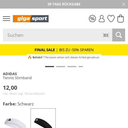
30 TAGE RÜCKGABE
PREIS & WERT
SALE
FINAL SALE
|
BIS ZU -50% SPAREN
Beliebt!
7 Personen sehen sich diesen Artikel gerade an
ADIDAS
Tennis Stirnband
12,00
inkl. Mwst zzgl.
Versandkosten
Farbe:
Schwarz