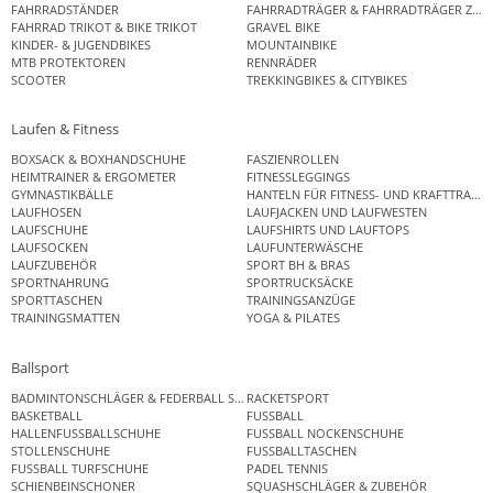
FAHRRADSTÄNDER
FAHRRADTRÄGER & FAHRRADTRÄGER ZUB
FAHRRAD TRIKOT & BIKE TRIKOT
GRAVEL BIKE
KINDER- & JUGENDBIKES
MOUNTAINBIKE
MTB PROTEKTOREN
RENNRÄDER
SCOOTER
TREKKINGBIKES & CITYBIKES
Laufen & Fitness
BOXSACK & BOXHANDSCHUHE
FASZIENROLLEN
HEIMTRAINER & ERGOMETER
FITNESSLEGGINGS
GYMNASTIKBÄLLE
HANTELN FÜR FITNESS- UND KRAFTTRAINI
LAUFHOSEN
LAUFJACKEN UND LAUFWESTEN
LAUFSCHUHE
LAUFSHIRTS UND LAUFTOPS
LAUFSOCKEN
LAUFUNTERWÄSCHE
LAUFZUBEHÖR
SPORT BH & BRAS
SPORTNAHRUNG
SPORTRUCKSÄCKE
SPORTTASCHEN
TRAININGSANZÜGE
TRAININGSMATTEN
YOGA & PILATES
Ballsport
BADMINTONSCHLÄGER & FEDERBALL SETS
RACKETSPORT
BASKETBALL
FUSSBALL
HALLENFUSSBALLSCHUHE
FUSSBALL NOCKENSCHUHE
STOLLENSCHUHE
FUSSBALLTASCHEN
FUSSBALL TURFSCHUHE
PADEL TENNIS
SCHIENBEINSCHONER
SQUASHSCHLÄGER & ZUBEHÖR