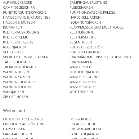
ALPINRUCKSÄCKE
CAMPINGAUSRÜSTUNG
CAMPINGGESCHIRR
FLEECEJACKEN
FUNKTIONSUNTERWÄSCHE
FUNKTIONSWÄSCHE PFLEGE
HANDSCHUHE & FÄUSTLINGE
HARDSHELLJACKEN
HAUBEN & MÜTZEN
ISOLATIONSJACKEN
ISOMATTEN
KLAPPMESSER UND MULTITOOLS
KLETTERAUSRÜSTUNG
KLETTERGURTE
KLETTERHELME
KLETTERSCHUHE
KLETTERSTEIGSETS
REGENHOSEN
REGENJACKEN
RUCKSACKZUBEHÖR
SCHLAFSACK
SOFTSHELLJACKEN
SPORTLICHE WINTERJACKEN
STIRNBÄNDER | VISOR | LAUFSTIRNBAND
TAGESRUCKSÄCKE
STIRNLAMPEN
TREKKINGRUCKSÄCKE
WANDERGILET
WANDERHOSEN
OUTDOORJACKEN
WANDERKARTEN
WANDERLEGGINGS
WANDERRUCKSÄCKE
WANDERSCHUHE
WANDERSOCKEN
WANDERSTÖCKE
WINDJACKEN
WINTERSTIEFEL
ZIP OFF HOSEN
Wintersport
OUTDOOR ACCESSOIRES
BOB & RODEL
EISHOCKEY AUSRÜSTUNG
EISLAUFSCHUHE
HARSCHEISEN
SNOWBOARDHELM
LANGLAUFHOSEN
LANGLAUFJACKEN
LANGLAUFSCHUHE
LANGLAUF SHIRTS