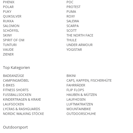
PHENIX
POC
POLAR
PROTEST
PUKY
PUMA
QUIKSILVER
ROXY
RUKKA
SALEWA
SALOMON
SCARPA
SCHÖFFEL
SCOTT
SKINY
THE NORTH FACE
SPIRIT OF OM
THULE
TUNTURI
UNDER ARMOUR
VAUDE
YOGISTAR
ZIENER
Top Kategorien
BADEANZÜGE
BIKINI
CAMPINGMÖBEL
CAPS, KAPPEN, FISCHERHÜTE
E-BIKES
FAHRRÄDER
FITNESS SHORTS
FLIP FLOPS
FUSSBALLSOCKEN
HAUBEN & MÜTZEN
KINDERTRAGEN & KRAXE
LAUFHOSEN
LAUFSOCKEN
LUFTMATRATZEN
LYCRAS & RASHGUARDS
MOUNTAINBIKE
NORDIC WALKING STÖCKE
OUTDOORSCHUHE
Outdoorsport