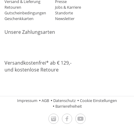
Versand & Lieferung
Presse
Retouren
Jobs & Karriere
Gutscheinbedingungen
Standorte
Geschenkkarten
Newsletter
Unsere Zahlungsarten
Klarna
Mastercard
Visa
Diners
Applepay
Amazon
Paypa
Versandkostenfrei* ab € 129,-
und kostenlose Retoure
DHL
Gebrüder Weiss
Impressum
AGB
Datenschutz
Cookie Einstellungen
Barrierefreiheit