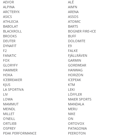
AEVOR
ALÉ
ALPINA
AIM'N
ARC'TERYX
ARENA
ASICS
ASSOS
ATHLECIA
ATOMIC
BABOLAT
BARTS
BLACKROLL
BOGNER FIRE+ICE
BROOKS
BUFF
DEUTER
DOLOMITE
DYNAFIT
E9
F2
FALKE
FANATIC
FJÄLLRÄVEN
FOX
GARMIN
GLORYFY
GOREWEAR
HAMMER
HANWAG
HOKA
HORIZON
ICEBREAKER
ICEPEAK
KJUS
KTM
LA SPORTIVA
LEKI
LIV
LÖFFLER
LOWA
MAIER SPORTS
MAMMUT
MANDALA
MEINDL
MERU
MILLET
NIKE
O'NEILL
ON
ORTLIEB
ORTOVOX
OSPREY
PATAGONIA
PEAK PERFORMANCE
PEEROTON