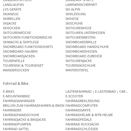
LANGLAUFSKI
LAWINENSICHERHEIT
LVS-GERÄTE
SKI ALPIN
SKIANZUG
SKIKLEIDUNG
SKIBRILLEN
SKIHOSE
SKIJACKE
SKISCHUHE
SKISOCKEN
SKITOURENHOSE
SKITOURENRÖCKE
SKITOUREN UNTERHOSEN
SKITOUREN FUNKTIONSWÄSCHE
SKITOURENWESTEN
SKIWACHS & SKIPFLEGE
SNOWBOARDBRILLE
SNOWBOARD FUNKTIONSSHIRTS
SNOWBOARD HANDSCHUHE
SNOWBOARD HAUBEN
SNOWBOARDHOSEN
SNOWBOARDJACKEN
SNOWBOARD ZUBEHÖR
TOURENFELLE
SKITOURENJACKE
TOURENSKI & TOURSKISET
TOURENSKISCHUHE
WANDERSOCKEN
WINTERSTIEFEL
Fahrrad & Bike
E-BIKES
LASTENFAHRRAD | E-LASTENRAD | CAR
E-MOUNTAINBIKE
E-SCOOTER
FAHRRADANHÄNGER
FAHRRADBEKLEIDUNG
BRILLEN ZUM FAHRRADFAHREN & BIKEN
FAHRRADCOMPUTER
FAHRRÄDER
FAHRRADGRIFFE
FAHRRADHANDSCHUHE
FAHRRADHELME & MTB HELME
FAHRRADJACKE & BIKEJACKE
FAHRRADPEDALE
FAHRRADPUMPEN
FAHRRAD RUCKSÄCKE
FAHRRAD SATTEL
FAHRRADSCHLÖSSER