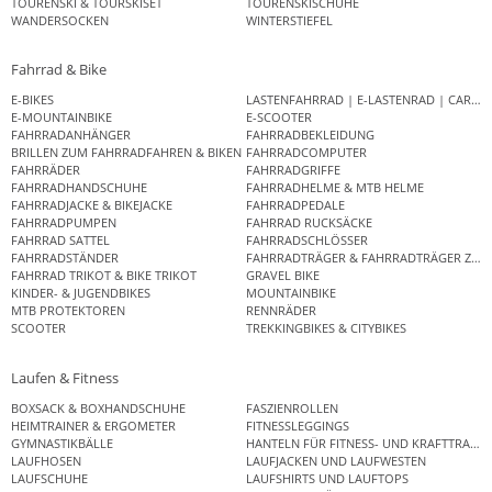
TOURENSKI & TOURSKISET
TOURENSKISCHUHE
WANDERSOCKEN
WINTERSTIEFEL
Fahrrad & Bike
E-BIKES
LASTENFAHRRAD | E-LASTENRAD | CAR
E-MOUNTAINBIKE
E-SCOOTER
FAHRRADANHÄNGER
FAHRRADBEKLEIDUNG
BRILLEN ZUM FAHRRADFAHREN & BIKEN
FAHRRADCOMPUTER
FAHRRÄDER
FAHRRADGRIFFE
FAHRRADHANDSCHUHE
FAHRRADHELME & MTB HELME
FAHRRADJACKE & BIKEJACKE
FAHRRADPEDALE
FAHRRADPUMPEN
FAHRRAD RUCKSÄCKE
FAHRRAD SATTEL
FAHRRADSCHLÖSSER
FAHRRADSTÄNDER
FAHRRADTRÄGER & FAHRRADTRÄGER ZUB
FAHRRAD TRIKOT & BIKE TRIKOT
GRAVEL BIKE
KINDER- & JUGENDBIKES
MOUNTAINBIKE
MTB PROTEKTOREN
RENNRÄDER
SCOOTER
TREKKINGBIKES & CITYBIKES
Laufen & Fitness
BOXSACK & BOXHANDSCHUHE
FASZIENROLLEN
HEIMTRAINER & ERGOMETER
FITNESSLEGGINGS
GYMNASTIKBÄLLE
HANTELN FÜR FITNESS- UND KRAFTTRAINI
LAUFHOSEN
LAUFJACKEN UND LAUFWESTEN
LAUFSCHUHE
LAUFSHIRTS UND LAUFTOPS