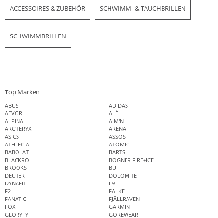
ACCESSOIRES & ZUBEHÖR
SCHWIMM- & TAUCHBRILLEN
SCHWIMMBRILLEN
Top Marken
ABUS
ADIDAS
AEVOR
ALÉ
ALPINA
AIM'N
ARC'TERYX
ARENA
ASICS
ASSOS
ATHLECIA
ATOMIC
BABOLAT
BARTS
BLACKROLL
BOGNER FIRE+ICE
BROOKS
BUFF
DEUTER
DOLOMITE
DYNAFIT
E9
F2
FALKE
FANATIC
FJÄLLRÄVEN
FOX
GARMIN
GLORYFY
GOREWEAR