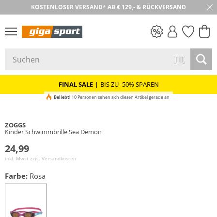
KOSTENLOSER VERSAND* AB € 129,- & RÜCKVERSAND
30 TAGE RÜCKGABE
PREIS & WERT
SALE
FINAL SALE
|
BIS ZU -50% SPAREN
Beliebt!
10 Personen sehen sich diesen Artikel gerade an
ZOGGS
Kinder Schwimmbrille Sea Demon
24,99
inkl. Mwst zzgl.
Versandkosten
Farbe:
Rosa