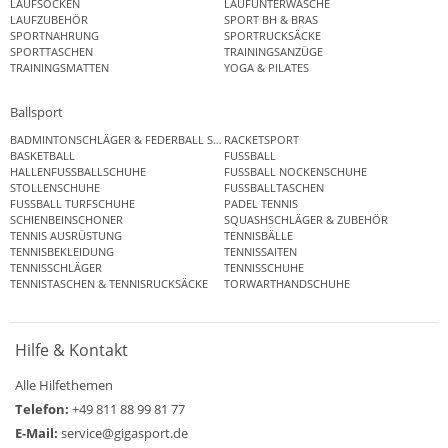
LAUFSOCKEN
LAUFUNTERWÄSCHE
LAUFZUBEHÖR
SPORT BH & BRAS
SPORTNAHRUNG
SPORTRUCKSÄCKE
SPORTTASCHEN
TRAININGSANZÜGE
TRAININGSMATTEN
YOGA & PILATES
Ballsport
BADMINTONSCHLÄGER & FEDERBALL SETS
RACKETSPORT
BASKETBALL
FUSSBALL
HALLENFUSSBALLSCHUHE
FUSSBALL NOCKENSCHUHE
STOLLENSCHUHE
FUSSBALLTASCHEN
FUSSBALL TURFSCHUHE
PADEL TENNIS
SCHIENBEINSCHONER
SQUASHSCHLÄGER & ZUBEHÖR
TENNIS AUSRÜSTUNG
TENNISBÄLLE
TENNISBEKLEIDUNG
TENNISSAITEN
TENNISSCHLÄGER
TENNISSCHUHE
TENNISTASCHEN & TENNISRUCKSÄCKE
TORWARTHANDSCHUHE
Hilfe & Kontakt
Alle Hilfethemen
Telefon:
+49 811 88 99 81 77
E-Mail:
service@gigasport.de