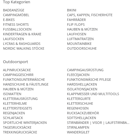
Top Kategorien
BADEANZÜGE
BIKINI
CAMPINGMÖBEL
CAPS, KAPPEN, FISCHERHÜTE
E-BIKES
FAHRRÄDER
FITNESS SHORTS
FLIP FLOPS
FUSSBALLSOCKEN
HAUBEN & MÜTZEN
KINDERTRAGEN & KRAXE
LAUFHOSEN
LAUFSOCKEN
LUFTMATRATZEN
LYCRAS & RASHGUARDS
MOUNTAINBIKE
NORDIC WALKING STÖCKE
OUTDOORSCHUHE
Outdoorsport
ALPINRUCKSÄCKE
CAMPINGAUSRÜSTUNG
CAMPINGGESCHIRR
FLEECEJACKEN
FUNKTIONSUNTERWÄSCHE
FUNKTIONSWÄSCHE PFLEGE
HANDSCHUHE & FÄUSTLINGE
HARDSHELLJACKEN
HAUBEN & MÜTZEN
ISOLATIONSJACKEN
ISOMATTEN
KLAPPMESSER UND MULTITOOLS
KLETTERAUSRÜSTUNG
KLETTERGURTE
KLETTERHELME
KLETTERSCHUHE
KLETTERSTEIGSETS
REGENHOSEN
REGENJACKEN
RUCKSACKZUBEHÖR
SCHLAFSACK
SOFTSHELLJACKEN
SPORTLICHE WINTERJACKEN
STIRNBÄNDER | VISOR | LAUFSTIRNBAND
TAGESRUCKSÄCKE
STIRNLAMPEN
TREKKINGRUCKSÄCKE
WANDERGILET