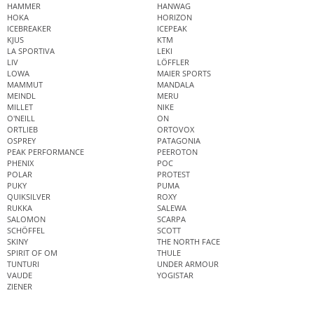
HAMMER
HANWAG
HOKA
HORIZON
ICEBREAKER
ICEPEAK
KJUS
KTM
LA SPORTIVA
LEKI
LIV
LÖFFLER
LOWA
MAIER SPORTS
MAMMUT
MANDALA
MEINDL
MERU
MILLET
NIKE
O'NEILL
ON
ORTLIEB
ORTOVOX
OSPREY
PATAGONIA
PEAK PERFORMANCE
PEEROTON
PHENIX
POC
POLAR
PROTEST
PUKY
PUMA
QUIKSILVER
ROXY
RUKKA
SALEWA
SALOMON
SCARPA
SCHÖFFEL
SCOTT
SKINY
THE NORTH FACE
SPIRIT OF OM
THULE
TUNTURI
UNDER ARMOUR
VAUDE
YOGISTAR
ZIENER