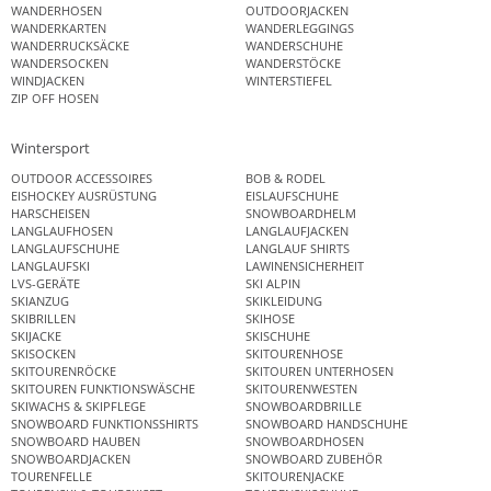
WANDERHOSEN
OUTDOORJACKEN
WANDERKARTEN
WANDERLEGGINGS
WANDERRUCKSÄCKE
WANDERSCHUHE
WANDERSOCKEN
WANDERSTÖCKE
WINDJACKEN
WINTERSTIEFEL
ZIP OFF HOSEN
Wintersport
OUTDOOR ACCESSOIRES
BOB & RODEL
EISHOCKEY AUSRÜSTUNG
EISLAUFSCHUHE
HARSCHEISEN
SNOWBOARDHELM
LANGLAUFHOSEN
LANGLAUFJACKEN
LANGLAUFSCHUHE
LANGLAUF SHIRTS
LANGLAUFSKI
LAWINENSICHERHEIT
LVS-GERÄTE
SKI ALPIN
SKIANZUG
SKIKLEIDUNG
SKIBRILLEN
SKIHOSE
SKIJACKE
SKISCHUHE
SKISOCKEN
SKITOURENHOSE
SKITOURENRÖCKE
SKITOUREN UNTERHOSEN
SKITOUREN FUNKTIONSWÄSCHE
SKITOURENWESTEN
SKIWACHS & SKIPFLEGE
SNOWBOARDBRILLE
SNOWBOARD FUNKTIONSSHIRTS
SNOWBOARD HANDSCHUHE
SNOWBOARD HAUBEN
SNOWBOARDHOSEN
SNOWBOARDJACKEN
SNOWBOARD ZUBEHÖR
TOURENFELLE
SKITOURENJACKE