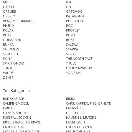
MILLET
NIKE
O'NEILL
ON
ORTLIEB
ORTOVOX
OSPREY
PATAGONIA
PEAK PERFORMANCE
PEEROTON
PHENIX
POC
POLAR
PROTEST
PUKY
PUMA
QUIKSILVER
ROXY
RUKKA
SALEWA
SALOMON
SCARPA
SCHÖFFEL
SCOTT
SKINY
THE NORTH FACE
SPIRIT OF OM
THULE
TUNTURI
UNDER ARMOUR
VAUDE
YOGISTAR
ZIENER
Top Kategorien
BADEANZÜGE
BIKINI
CAMPINGMÖBEL
CAPS, KAPPEN, FISCHERHÜTE
E-BIKES
FAHRRÄDER
FITNESS SHORTS
FLIP FLOPS
FUSSBALLSOCKEN
HAUBEN & MÜTZEN
KINDERTRAGEN & KRAXE
LAUFHOSEN
LAUFSOCKEN
LUFTMATRATZEN
LYCRAS & RASHGUARDS
MOUNTAINBIKE