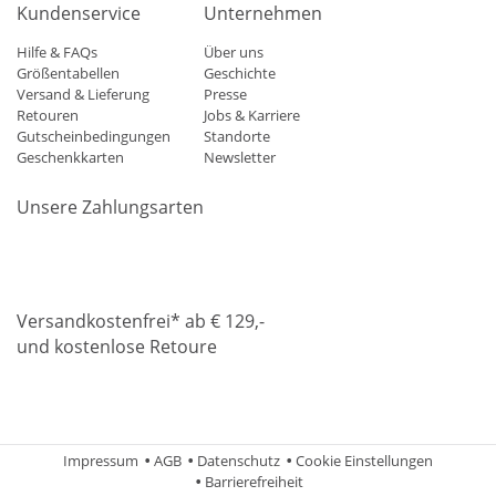
Kundenservice
Unternehmen
Hilfe & FAQs
Über uns
Größentabellen
Geschichte
Versand & Lieferung
Presse
Retouren
Jobs & Karriere
Gutscheinbedingungen
Standorte
Geschenkkarten
Newsletter
Unsere Zahlungsarten
Klarna
Mastercard
Visa
Diners
Applepay
Amazon
Paypa
Versandkostenfrei* ab € 129,-
und kostenlose Retoure
DHL
Gebrüder Weiss
Impressum
AGB
Datenschutz
Cookie Einstellungen
Barrierefreiheit