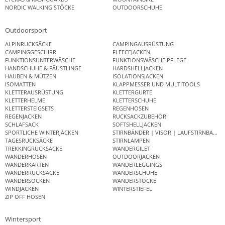
NORDIC WALKING STÖCKE
OUTDOORSCHUHE
Outdoorsport
ALPINRUCKSÄCKE
CAMPINGAUSRÜSTUNG
CAMPINGGESCHIRR
FLEECEJACKEN
FUNKTIONSUNTERWÄSCHE
FUNKTIONSWÄSCHE PFLEGE
HANDSCHUHE & FÄUSTLINGE
HARDSHELLJACKEN
HAUBEN & MÜTZEN
ISOLATIONSJACKEN
ISOMATTEN
KLAPPMESSER UND MULTITOOLS
KLETTERAUSRÜSTUNG
KLETTERGURTE
KLETTERHELME
KLETTERSCHUHE
KLETTERSTEIGSETS
REGENHOSEN
REGENJACKEN
RUCKSACKZUBEHÖR
SCHLAFSACK
SOFTSHELLJACKEN
SPORTLICHE WINTERJACKEN
STIRNBÄNDER | VISOR | LAUFSTIRNBAND
TAGESRUCKSÄCKE
STIRNLAMPEN
TREKKINGRUCKSÄCKE
WANDERGILET
WANDERHOSEN
OUTDOORJACKEN
WANDERKARTEN
WANDERLEGGINGS
WANDERRUCKSÄCKE
WANDERSCHUHE
WANDERSOCKEN
WANDERSTÖCKE
WINDJACKEN
WINTERSTIEFEL
ZIP OFF HOSEN
Wintersport