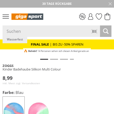
30 TAGE RÜCKGABE
PREIS & WERT
SALE
Wasserfest
FINAL SALE
|
BIS ZU -50% SPAREN
Beliebt!
14 Personen sehen sich diesen Artikel gerade an
ZOGGS
Kinder Badehaube Silikon Multi Colour
8,99
inkl. Mwst zzgl.
Versandkosten
Farbe:
Blau