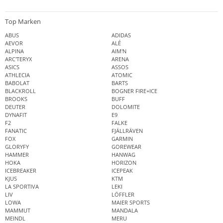
Top Marken
ABUS
ADIDAS
AEVOR
ALÉ
ALPINA
AIM'N
ARC'TERYX
ARENA
ASICS
ASSOS
ATHLECIA
ATOMIC
BABOLAT
BARTS
BLACKROLL
BOGNER FIRE+ICE
BROOKS
BUFF
DEUTER
DOLOMITE
DYNAFIT
E9
F2
FALKE
FANATIC
FJÄLLRÄVEN
FOX
GARMIN
GLORYFY
GOREWEAR
HAMMER
HANWAG
HOKA
HORIZON
ICEBREAKER
ICEPEAK
KJUS
KTM
LA SPORTIVA
LEKI
LIV
LÖFFLER
LOWA
MAIER SPORTS
MAMMUT
MANDALA
MEINDL
MERU