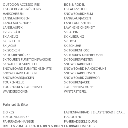
OUTDOOR ACCESSOIRES
BOB & RODEL
EISHOCKEY AUSRÜSTUNG
EISLAUFSCHUHE
HARSCHEISEN
SNOWBOARDHELM
LANGLAUFHOSEN
LANGLAUFJACKEN
LANGLAUFSCHUHE
LANGLAUF SHIRTS
LANGLAUFSKI
LAWINENSICHERHEIT
LVS-GERÄTE
SKI ALPIN
SKIANZUG
SKIKLEIDUNG
SKIBRILLEN
SKIHOSE
SKIJACKE
SKISCHUHE
SKISOCKEN
SKITOURENHOSE
SKITOURENRÖCKE
SKITOUREN UNTERHOSEN
SKITOUREN FUNKTIONSWÄSCHE
SKITOURENWESTEN
SKIWACHS & SKIPFLEGE
SNOWBOARDBRILLE
SNOWBOARD FUNKTIONSSHIRTS
SNOWBOARD HANDSCHUHE
SNOWBOARD HAUBEN
SNOWBOARDHOSEN
SNOWBOARDJACKEN
SNOWBOARD ZUBEHÖR
TOURENFELLE
SKITOURENJACKE
TOURENSKI & TOURSKISET
TOURENSKISCHUHE
WANDERSOCKEN
WINTERSTIEFEL
Fahrrad & Bike
E-BIKES
LASTENFAHRRAD | E-LASTENRAD | CAR
E-MOUNTAINBIKE
E-SCOOTER
FAHRRADANHÄNGER
FAHRRADBEKLEIDUNG
BRILLEN ZUM FAHRRADFAHREN & BIKEN
FAHRRADCOMPUTER