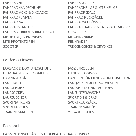
FAHRRÄDER
FAHRRADGRIFFE
FAHRRADHANDSCHUHE
FAHRRADHELME & MTB HELME
FAHRRADJACKE & BIKEJACKE
FAHRRADPEDALE
FAHRRADPUMPEN
FAHRRAD RUCKSÄCKE
FAHRRAD SATTEL
FAHRRADSCHLÖSSER
FAHRRADSTÄNDER
FAHRRADTRÄGER & FAHRRADTRÄGER ZUB
FAHRRAD TRIKOT & BIKE TRIKOT
GRAVEL BIKE
KINDER- & JUGENDBIKES
MOUNTAINBIKE
MTB PROTEKTOREN
RENNRÄDER
SCOOTER
TREKKINGBIKES & CITYBIKES
Laufen & Fitness
BOXSACK & BOXHANDSCHUHE
FASZIENROLLEN
HEIMTRAINER & ERGOMETER
FITNESSLEGGINGS
GYMNASTIKBÄLLE
HANTELN FÜR FITNESS- UND KRAFTTRAINI
LAUFHOSEN
LAUFJACKEN UND LAUFWESTEN
LAUFSCHUHE
LAUFSHIRTS UND LAUFTOPS
LAUFSOCKEN
LAUFUNTERWÄSCHE
LAUFZUBEHÖR
SPORT BH & BRAS
SPORTNAHRUNG
SPORTRUCKSÄCKE
SPORTTASCHEN
TRAININGSANZÜGE
TRAININGSMATTEN
YOGA & PILATES
Ballsport
BADMINTONSCHLÄGER & FEDERBALL SETS
RACKETSPORT