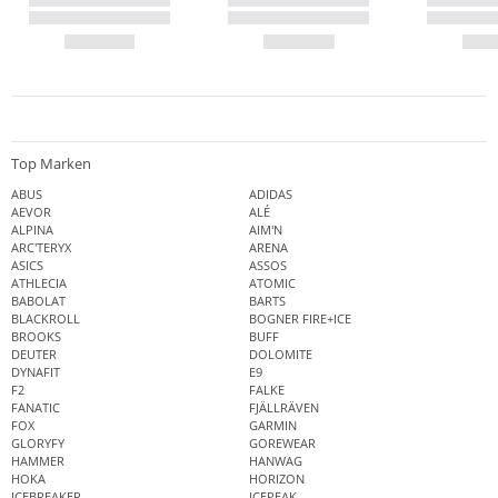
Top Marken
ABUS
ADIDAS
AEVOR
ALÉ
ALPINA
AIM'N
ARC'TERYX
ARENA
ASICS
ASSOS
ATHLECIA
ATOMIC
BABOLAT
BARTS
BLACKROLL
BOGNER FIRE+ICE
BROOKS
BUFF
DEUTER
DOLOMITE
DYNAFIT
E9
F2
FALKE
FANATIC
FJÄLLRÄVEN
FOX
GARMIN
GLORYFY
GOREWEAR
HAMMER
HANWAG
HOKA
HORIZON
ICEBREAKER
ICEPEAK