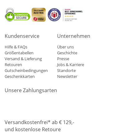
Kundenservice
Unternehmen
Hilfe & FAQs
Über uns
Größentabellen
Geschichte
Versand & Lieferung
Presse
Retouren
Jobs & Karriere
Gutscheinbedingungen
Standorte
Geschenkkarten
Newsletter
Unsere Zahlungsarten
Klarna
Mastercard
Visa
Diners
Applepay
Amazon
Paypa
Versandkostenfrei* ab € 129,-
und kostenlose Retoure