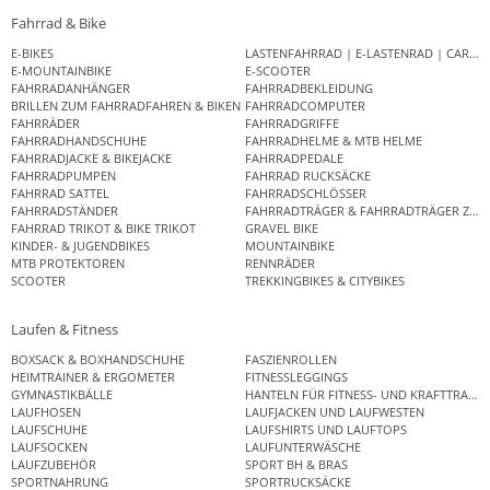
Fahrrad & Bike
E-BIKES
LASTENFAHRRAD | E-LASTENRAD | CAR
E-MOUNTAINBIKE
E-SCOOTER
FAHRRADANHÄNGER
FAHRRADBEKLEIDUNG
BRILLEN ZUM FAHRRADFAHREN & BIKEN
FAHRRADCOMPUTER
FAHRRÄDER
FAHRRADGRIFFE
FAHRRADHANDSCHUHE
FAHRRADHELME & MTB HELME
FAHRRADJACKE & BIKEJACKE
FAHRRADPEDALE
FAHRRADPUMPEN
FAHRRAD RUCKSÄCKE
FAHRRAD SATTEL
FAHRRADSCHLÖSSER
FAHRRADSTÄNDER
FAHRRADTRÄGER & FAHRRADTRÄGER ZUB
FAHRRAD TRIKOT & BIKE TRIKOT
GRAVEL BIKE
KINDER- & JUGENDBIKES
MOUNTAINBIKE
MTB PROTEKTOREN
RENNRÄDER
SCOOTER
TREKKINGBIKES & CITYBIKES
Laufen & Fitness
BOXSACK & BOXHANDSCHUHE
FASZIENROLLEN
HEIMTRAINER & ERGOMETER
FITNESSLEGGINGS
GYMNASTIKBÄLLE
HANTELN FÜR FITNESS- UND KRAFTTRAINI
LAUFHOSEN
LAUFJACKEN UND LAUFWESTEN
LAUFSCHUHE
LAUFSHIRTS UND LAUFTOPS
LAUFSOCKEN
LAUFUNTERWÄSCHE
LAUFZUBEHÖR
SPORT BH & BRAS
SPORTNAHRUNG
SPORTRUCKSÄCKE