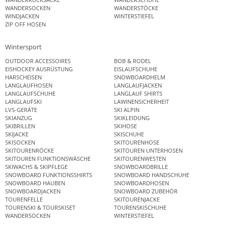
WANDERSOCKEN
WANDERSTÖCKE
WINDJACKEN
WINTERSTIEFEL
ZIP OFF HOSEN
Wintersport
OUTDOOR ACCESSOIRES
BOB & RODEL
EISHOCKEY AUSRÜSTUNG
EISLAUFSCHUHE
HARSCHEISEN
SNOWBOARDHELM
LANGLAUFHOSEN
LANGLAUFJACKEN
LANGLAUFSCHUHE
LANGLAUF SHIRTS
LANGLAUFSKI
LAWINENSICHERHEIT
LVS-GERÄTE
SKI ALPIN
SKIANZUG
SKIKLEIDUNG
SKIBRILLEN
SKIHOSE
SKIJACKE
SKISCHUHE
SKISOCKEN
SKITOURENHOSE
SKITOURENRÖCKE
SKITOUREN UNTERHOSEN
SKITOUREN FUNKTIONSWÄSCHE
SKITOURENWESTEN
SKIWACHS & SKIPFLEGE
SNOWBOARDBRILLE
SNOWBOARD FUNKTIONSSHIRTS
SNOWBOARD HANDSCHUHE
SNOWBOARD HAUBEN
SNOWBOARDHOSEN
SNOWBOARDJACKEN
SNOWBOARD ZUBEHÖR
TOURENFELLE
SKITOURENJACKE
TOURENSKI & TOURSKISET
TOURENSKISCHUHE
WANDERSOCKEN
WINTERSTIEFEL