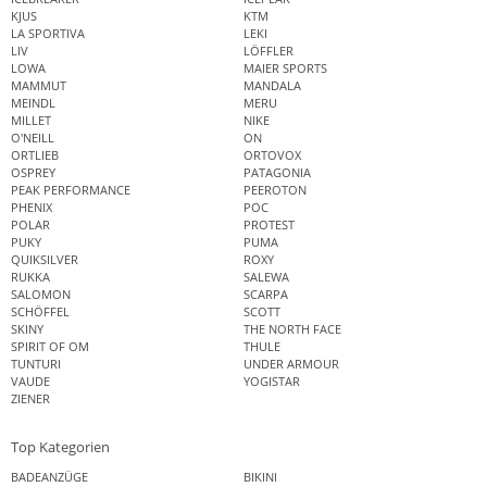
KJUS
KTM
LA SPORTIVA
LEKI
LIV
LÖFFLER
LOWA
MAIER SPORTS
MAMMUT
MANDALA
MEINDL
MERU
MILLET
NIKE
O'NEILL
ON
ORTLIEB
ORTOVOX
OSPREY
PATAGONIA
PEAK PERFORMANCE
PEEROTON
PHENIX
POC
POLAR
PROTEST
PUKY
PUMA
QUIKSILVER
ROXY
RUKKA
SALEWA
SALOMON
SCARPA
SCHÖFFEL
SCOTT
SKINY
THE NORTH FACE
SPIRIT OF OM
THULE
TUNTURI
UNDER ARMOUR
VAUDE
YOGISTAR
ZIENER
Top Kategorien
BADEANZÜGE
BIKINI