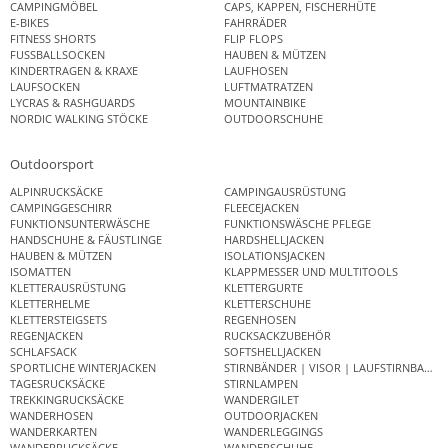
CAMPINGMÖBEL
CAPS, KAPPEN, FISCHERHÜTE
E-BIKES
FAHRRÄDER
FITNESS SHORTS
FLIP FLOPS
FUSSBALLSOCKEN
HAUBEN & MÜTZEN
KINDERTRAGEN & KRAXE
LAUFHOSEN
LAUFSOCKEN
LUFTMATRATZEN
LYCRAS & RASHGUARDS
MOUNTAINBIKE
NORDIC WALKING STÖCKE
OUTDOORSCHUHE
Outdoorsport
ALPINRUCKSÄCKE
CAMPINGAUSRÜSTUNG
CAMPINGGESCHIRR
FLEECEJACKEN
FUNKTIONSUNTERWÄSCHE
FUNKTIONSWÄSCHE PFLEGE
HANDSCHUHE & FÄUSTLINGE
HARDSHELLJACKEN
HAUBEN & MÜTZEN
ISOLATIONSJACKEN
ISOMATTEN
KLAPPMESSER UND MULTITOOLS
KLETTERAUSRÜSTUNG
KLETTERGURTE
KLETTERHELME
KLETTERSCHUHE
KLETTERSTEIGSETS
REGENHOSEN
REGENJACKEN
RUCKSACKZUBEHÖR
SCHLAFSACK
SOFTSHELLJACKEN
SPORTLICHE WINTERJACKEN
STIRNBÄNDER | VISOR | LAUFSTIRNBAND
TAGESRUCKSÄCKE
STIRNLAMPEN
TREKKINGRUCKSÄCKE
WANDERGILET
WANDERHOSEN
OUTDOORJACKEN
WANDERKARTEN
WANDERLEGGINGS
WANDERRUCKSÄCKE
WANDERSCHUHE