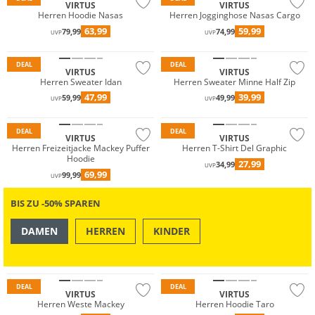
VIRTUS
VIRTUS
Herren Hoodie Nasas
Herren Jogginghose Nasas Cargo
63,99
59,99
79,99
74,99
UVP
UVP
Preis & Wert
Preis & Wert
DEAL
DEAL
VIRTUS
VIRTUS
Herren Sweater Idan
Herren Sweater Minne Half Zip
47,99
39,99
59,99
49,99
UVP
UVP
Preis & Wert
Preis & Wert
DEAL
DEAL
VIRTUS
VIRTUS
Herren Freizeitjacke Mackey Puffer
Herren T-Shirt Del Graphic
Hoodie
27,99
34,99
UVP
69,99
99,99
UVP
BIS ZU -50% SPAREN
DAMEN
HERREN
KINDER
OUTDOOR
SWIM & BEACH
Preis & Wert
Preis & Wert
DEAL
DEAL
VIRTUS
VIRTUS
Herren Weste Mackey
Herren Hoodie Taro