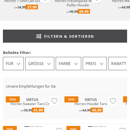
Herren T-Shirt Del Graphic
Herren Freizeitjacke Mackey
Herren We
Puffer Hoodie
27,99
34,99
64,99
UVP
UVP
69,99
99,99
UVP
FILTERN & SORTIEREN
Beliebte Filter:
FÜR
GRÖSSE
FARBE
PREIS
RABATT
Unsere Empfehlungen für Sie
Preis & Wert
Preis & Wert
Pr
VIRTUS
VIRTUS
DEAL
DEAL
D
Herren Sweater Taro Crew
Herren Hoodie Taro
He
41,99
44,99
59,99
64,99
UVP
UVP
Preis & Wert
Preis & Wert
DEAL
DEAL