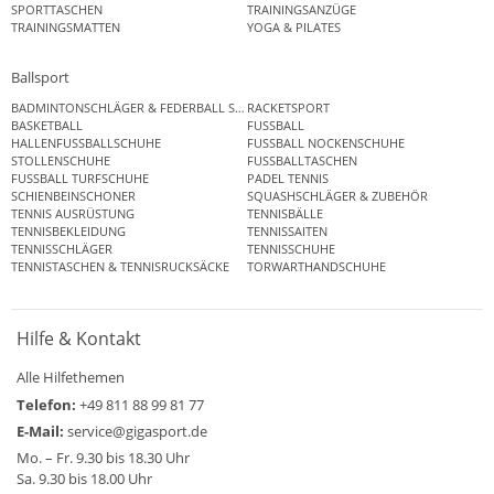
SPORTTASCHEN
TRAININGSANZÜGE
TRAININGSMATTEN
YOGA & PILATES
Ballsport
BADMINTONSCHLÄGER & FEDERBALL SETS
RACKETSPORT
BASKETBALL
FUSSBALL
HALLENFUSSBALLSCHUHE
FUSSBALL NOCKENSCHUHE
STOLLENSCHUHE
FUSSBALLTASCHEN
FUSSBALL TURFSCHUHE
PADEL TENNIS
SCHIENBEINSCHONER
SQUASHSCHLÄGER & ZUBEHÖR
TENNIS AUSRÜSTUNG
TENNISBÄLLE
TENNISBEKLEIDUNG
TENNISSAITEN
TENNISSCHLÄGER
TENNISSCHUHE
TENNISTASCHEN & TENNISRUCKSÄCKE
TORWARTHANDSCHUHE
Hilfe & Kontakt
Alle Hilfethemen
Telefon:
+49 811 88 99 81 77
E-Mail:
service@gigasport.de
Mo. – Fr. 9.30 bis 18.30 Uhr
Sa. 9.30 bis 18.00 Uhr