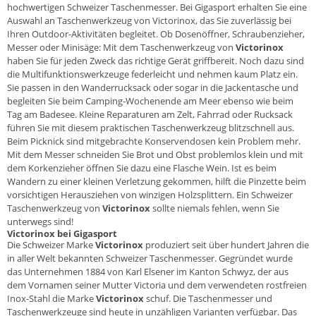
hochwertigen Schweizer Taschenmesser. Bei Gigasport erhalten Sie eine
Auswahl an Taschenwerkzeug von Victorinox, das Sie zuverlässig bei
Ihren Outdoor-Aktivitäten begleitet. Ob Dosenöffner, Schraubenzieher,
Messer oder Minisäge: Mit dem Taschenwerkzeug von
Victorinox
haben Sie für jeden Zweck das richtige Gerät griffbereit. Noch dazu sind
die Multifunktionswerkzeuge federleicht und nehmen kaum Platz ein.
Sie passen in den Wanderrucksack oder sogar in die Jackentasche und
begleiten Sie beim Camping-Wochenende am Meer ebenso wie beim
Tag am Badesee. Kleine Reparaturen am Zelt, Fahrrad oder Rucksack
führen Sie mit diesem praktischen Taschenwerkzeug blitzschnell aus.
Beim Picknick sind mitgebrachte Konservendosen kein Problem mehr.
Mit dem Messer schneiden Sie Brot und Obst problemlos klein und mit
dem Korkenzieher öffnen Sie dazu eine Flasche Wein. Ist es beim
Wandern zu einer kleinen Verletzung gekommen, hilft die Pinzette beim
vorsichtigen Herausziehen von winzigen Holzsplittern. Ein Schweizer
Taschenwerkzeug von
Victorinox
sollte niemals fehlen, wenn Sie
unterwegs sind!
Victorinox bei Gigasport
Die Schweizer Marke
Victorinox
produziert seit über hundert Jahren die
in aller Welt bekannten Schweizer Taschenmesser. Gegründet wurde
das Unternehmen 1884 von Karl Elsener im Kanton Schwyz, der aus
dem Vornamen seiner Mutter Victoria und dem verwendeten rostfreien
Inox-Stahl die Marke
Victorinox
schuf. Die Taschenmesser und
Taschenwerkzeuge sind heute in unzähligen Varianten verfügbar. Das