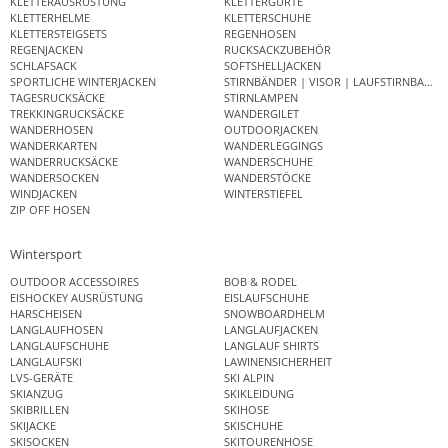
KLETTERAUSRÜSTUNG
KLETTERGURTE
KLETTERHELME
KLETTERSCHUHE
KLETTERSTEIGSETS
REGENHOSEN
REGENJACKEN
RUCKSACKZUBEHÖR
SCHLAFSACK
SOFTSHELLJACKEN
SPORTLICHE WINTERJACKEN
STIRNBÄNDER | VISOR | LAUFSTIRNBAND
TAGESRUCKSÄCKE
STIRNLAMPEN
TREKKINGRUCKSÄCKE
WANDERGILET
WANDERHOSEN
OUTDOORJACKEN
WANDERKARTEN
WANDERLEGGINGS
WANDERRUCKSÄCKE
WANDERSCHUHE
WANDERSOCKEN
WANDERSTÖCKE
WINDJACKEN
WINTERSTIEFEL
ZIP OFF HOSEN
Wintersport
OUTDOOR ACCESSOIRES
BOB & RODEL
EISHOCKEY AUSRÜSTUNG
EISLAUFSCHUHE
HARSCHEISEN
SNOWBOARDHELM
LANGLAUFHOSEN
LANGLAUFJACKEN
LANGLAUFSCHUHE
LANGLAUF SHIRTS
LANGLAUFSKI
LAWINENSICHERHEIT
LVS-GERÄTE
SKI ALPIN
SKIANZUG
SKIKLEIDUNG
SKIBRILLEN
SKIHOSE
SKIJACKE
SKISCHUHE
SKISOCKEN
SKITOURENHOSE