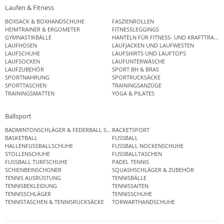
Laufen & Fitness
BOXSACK & BOXHANDSCHUHE
FASZIENROLLEN
HEIMTRAINER & ERGOMETER
FITNESSLEGGINGS
GYMNASTIKBÄLLE
HANTELN FÜR FITNESS- UND KRAFTTRAINI
LAUFHOSEN
LAUFJACKEN UND LAUFWESTEN
LAUFSCHUHE
LAUFSHIRTS UND LAUFTOPS
LAUFSOCKEN
LAUFUNTERWÄSCHE
LAUFZUBEHÖR
SPORT BH & BRAS
SPORTNAHRUNG
SPORTRUCKSÄCKE
SPORTTASCHEN
TRAININGSANZÜGE
TRAININGSMATTEN
YOGA & PILATES
Ballsport
BADMINTONSCHLÄGER & FEDERBALL SETS
RACKETSPORT
BASKETBALL
FUSSBALL
HALLENFUSSBALLSCHUHE
FUSSBALL NOCKENSCHUHE
STOLLENSCHUHE
FUSSBALLTASCHEN
FUSSBALL TURFSCHUHE
PADEL TENNIS
SCHIENBEINSCHONER
SQUASHSCHLÄGER & ZUBEHÖR
TENNIS AUSRÜSTUNG
TENNISBÄLLE
TENNISBEKLEIDUNG
TENNISSAITEN
TENNISSCHLÄGER
TENNISSCHUHE
TENNISTASCHEN & TENNISRUCKSÄCKE
TORWARTHANDSCHUHE