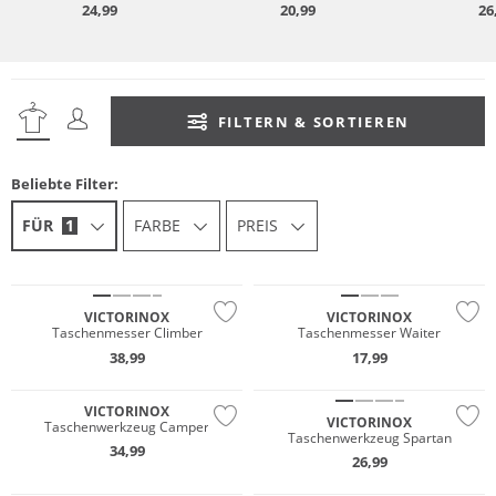
24,99
20,99
26
FILTERN & SORTIEREN
Beliebte Filter:
FÜR
1
FARBE
PREIS
VICTORINOX
VICTORINOX
Taschenmesser Climber
Taschenmesser Waiter
38,99
17,99
VICTORINOX
VICTORINOX
Taschenwerkzeug Camper
Taschenwerkzeug Spartan
34,99
26,99