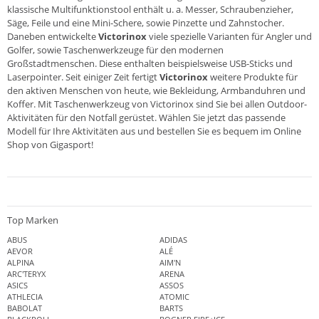
klassische Multifunktionstool enthält u. a. Messer, Schraubenzieher,
Säge, Feile und eine Mini-Schere, sowie Pinzette und Zahnstocher.
Daneben entwickelte
Victorinox
viele spezielle Varianten für Angler und
Golfer, sowie Taschenwerkzeuge für den modernen
Großstadtmenschen. Diese enthalten beispielsweise USB-Sticks und
Laserpointer. Seit einiger Zeit fertigt
Victorinox
weitere Produkte für
den aktiven Menschen von heute, wie Bekleidung, Armbanduhren und
Koffer. Mit Taschenwerkzeug von Victorinox sind Sie bei allen Outdoor-
Aktivitäten für den Notfall gerüstet. Wählen Sie jetzt das passende
Modell für Ihre Aktivitäten aus und bestellen Sie es bequem im Online
Shop von Gigasport!
Top Marken
ABUS
ADIDAS
AEVOR
ALÉ
ALPINA
AIM'N
ARC'TERYX
ARENA
ASICS
ASSOS
ATHLECIA
ATOMIC
BABOLAT
BARTS