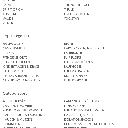
SCHÖFFEL
SCOTT
SKINY
THE NORTH FACE
SPIRIT OF OM
THULE
TUNTURI
UNDER ARMOUR
VAUDE
YOGISTAR
ZIENER
Top Kategorien
BADEANZÜGE
BIKINI
CAMPINGMÖBEL
CAPS, KAPPEN, FISCHERHÜTE
E-BIKES
FAHRRÄDER
FITNESS SHORTS
FLIP FLOPS
FUSSBALLSOCKEN
HAUBEN & MÜTZEN
KINDERTRAGEN & KRAXE
LAUFHOSEN
LAUFSOCKEN
LUFTMATRATZEN
LYCRAS & RASHGUARDS
MOUNTAINBIKE
NORDIC WALKING STÖCKE
OUTDOORSCHUHE
Outdoorsport
ALPINRUCKSÄCKE
CAMPINGAUSRÜSTUNG
CAMPINGGESCHIRR
FLEECEJACKEN
FUNKTIONSUNTERWÄSCHE
FUNKTIONSWÄSCHE PFLEGE
HANDSCHUHE & FÄUSTLINGE
HARDSHELLJACKEN
HAUBEN & MÜTZEN
ISOLATIONSJACKEN
ISOMATTEN
KLAPPMESSER UND MULTITOOLS