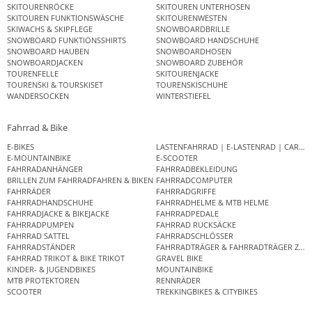
SKITOURENRÖCKE
SKITOUREN UNTERHOSEN
SKITOUREN FUNKTIONSWÄSCHE
SKITOURENWESTEN
SKIWACHS & SKIPFLEGE
SNOWBOARDBRILLE
SNOWBOARD FUNKTIONSSHIRTS
SNOWBOARD HANDSCHUHE
SNOWBOARD HAUBEN
SNOWBOARDHOSEN
SNOWBOARDJACKEN
SNOWBOARD ZUBEHÖR
TOURENFELLE
SKITOURENJACKE
TOURENSKI & TOURSKISET
TOURENSKISCHUHE
WANDERSOCKEN
WINTERSTIEFEL
Fahrrad & Bike
E-BIKES
LASTENFAHRRAD | E-LASTENRAD | CAR
E-MOUNTAINBIKE
E-SCOOTER
FAHRRADANHÄNGER
FAHRRADBEKLEIDUNG
BRILLEN ZUM FAHRRADFAHREN & BIKEN
FAHRRADCOMPUTER
FAHRRÄDER
FAHRRADGRIFFE
FAHRRADHANDSCHUHE
FAHRRADHELME & MTB HELME
FAHRRADJACKE & BIKEJACKE
FAHRRADPEDALE
FAHRRADPUMPEN
FAHRRAD RUCKSÄCKE
FAHRRAD SATTEL
FAHRRADSCHLÖSSER
FAHRRADSTÄNDER
FAHRRADTRÄGER & FAHRRADTRÄGER ZUB
FAHRRAD TRIKOT & BIKE TRIKOT
GRAVEL BIKE
KINDER- & JUGENDBIKES
MOUNTAINBIKE
MTB PROTEKTOREN
RENNRÄDER
SCOOTER
TREKKINGBIKES & CITYBIKES