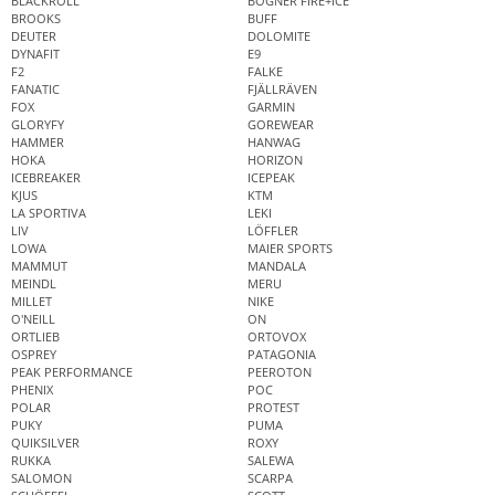
BLACKROLL
BOGNER FIRE+ICE
BROOKS
BUFF
DEUTER
DOLOMITE
DYNAFIT
E9
F2
FALKE
FANATIC
FJÄLLRÄVEN
FOX
GARMIN
GLORYFY
GOREWEAR
HAMMER
HANWAG
HOKA
HORIZON
ICEBREAKER
ICEPEAK
KJUS
KTM
LA SPORTIVA
LEKI
LIV
LÖFFLER
LOWA
MAIER SPORTS
MAMMUT
MANDALA
MEINDL
MERU
MILLET
NIKE
O'NEILL
ON
ORTLIEB
ORTOVOX
OSPREY
PATAGONIA
PEAK PERFORMANCE
PEEROTON
PHENIX
POC
POLAR
PROTEST
PUKY
PUMA
QUIKSILVER
ROXY
RUKKA
SALEWA
SALOMON
SCARPA