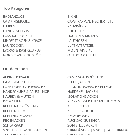
Top Kategorien
BADEANZÜGE
BIKINI
CAMPINGMÖBEL
CAPS, KAPPEN, FISCHERHÜTE
E-BIKES
FAHRRÄDER
FITNESS SHORTS
FLIP FLOPS
FUSSBALLSOCKEN
HAUBEN & MÜTZEN
KINDERTRAGEN & KRAXE
LAUFHOSEN
LAUFSOCKEN
LUFTMATRATZEN
LYCRAS & RASHGUARDS
MOUNTAINBIKE
NORDIC WALKING STÖCKE
OUTDOORSCHUHE
Outdoorsport
ALPINRUCKSÄCKE
CAMPINGAUSRÜSTUNG
CAMPINGGESCHIRR
FLEECEJACKEN
FUNKTIONSUNTERWÄSCHE
FUNKTIONSWÄSCHE PFLEGE
HANDSCHUHE & FÄUSTLINGE
HARDSHELLJACKEN
HAUBEN & MÜTZEN
ISOLATIONSJACKEN
ISOMATTEN
KLAPPMESSER UND MULTITOOLS
KLETTERAUSRÜSTUNG
KLETTERGURTE
KLETTERHELME
KLETTERSCHUHE
KLETTERSTEIGSETS
REGENHOSEN
REGENJACKEN
RUCKSACKZUBEHÖR
SCHLAFSACK
SOFTSHELLJACKEN
SPORTLICHE WINTERJACKEN
STIRNBÄNDER | VISOR | LAUFSTIRNBAND
TAGESRUCKSÄCKE
STIRNLAMPEN