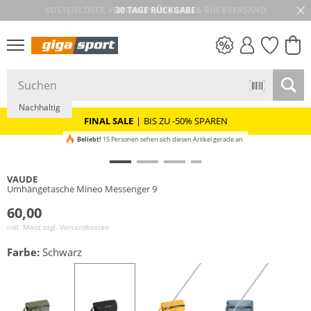
30 TAGE RÜCKGABE
PREIS & WERT
SALE
Nachhaltig
FINAL SALE
|
BIS ZU -50% SPAREN
Beliebt!
15 Personen sehen sich diesen Artikel gerade an
VAUDE
Umhängetasche Mineo Messenger 9
60,00
inkl. Mwst zzgl.
Versandkosten
Farbe:
Schwarz