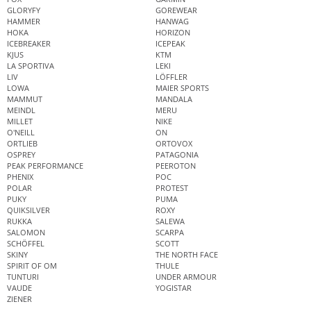
GLORYFY
GOREWEAR
HAMMER
HANWAG
HOKA
HORIZON
ICEBREAKER
ICEPEAK
KJUS
KTM
LA SPORTIVA
LEKI
LIV
LÖFFLER
LOWA
MAIER SPORTS
MAMMUT
MANDALA
MEINDL
MERU
MILLET
NIKE
O'NEILL
ON
ORTLIEB
ORTOVOX
OSPREY
PATAGONIA
PEAK PERFORMANCE
PEEROTON
PHENIX
POC
POLAR
PROTEST
PUKY
PUMA
QUIKSILVER
ROXY
RUKKA
SALEWA
SALOMON
SCARPA
SCHÖFFEL
SCOTT
SKINY
THE NORTH FACE
SPIRIT OF OM
THULE
TUNTURI
UNDER ARMOUR
VAUDE
YOGISTAR
ZIENER