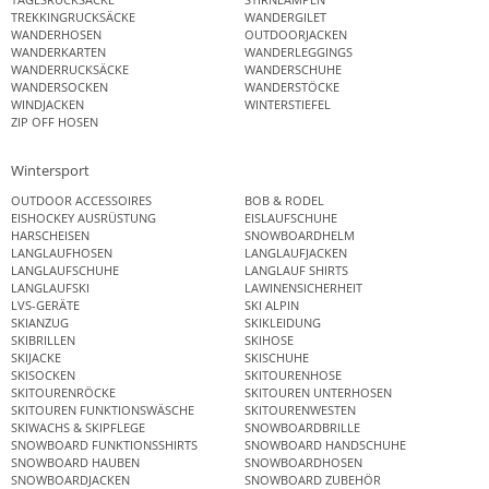
TREKKINGRUCKSÄCKE
WANDERGILET
WANDERHOSEN
OUTDOORJACKEN
WANDERKARTEN
WANDERLEGGINGS
WANDERRUCKSÄCKE
WANDERSCHUHE
WANDERSOCKEN
WANDERSTÖCKE
WINDJACKEN
WINTERSTIEFEL
ZIP OFF HOSEN
Wintersport
OUTDOOR ACCESSOIRES
BOB & RODEL
EISHOCKEY AUSRÜSTUNG
EISLAUFSCHUHE
HARSCHEISEN
SNOWBOARDHELM
LANGLAUFHOSEN
LANGLAUFJACKEN
LANGLAUFSCHUHE
LANGLAUF SHIRTS
LANGLAUFSKI
LAWINENSICHERHEIT
LVS-GERÄTE
SKI ALPIN
SKIANZUG
SKIKLEIDUNG
SKIBRILLEN
SKIHOSE
SKIJACKE
SKISCHUHE
SKISOCKEN
SKITOURENHOSE
SKITOURENRÖCKE
SKITOUREN UNTERHOSEN
SKITOUREN FUNKTIONSWÄSCHE
SKITOURENWESTEN
SKIWACHS & SKIPFLEGE
SNOWBOARDBRILLE
SNOWBOARD FUNKTIONSSHIRTS
SNOWBOARD HANDSCHUHE
SNOWBOARD HAUBEN
SNOWBOARDHOSEN
SNOWBOARDJACKEN
SNOWBOARD ZUBEHÖR