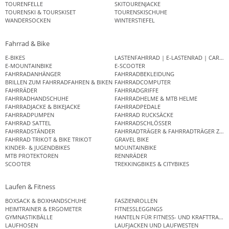
TOURENFELLE
SKITOURENJACKE
TOURENSKI & TOURSKISET
TOURENSKISCHUHE
WANDERSOCKEN
WINTERSTIEFEL
Fahrrad & Bike
E-BIKES
LASTENFAHRRAD | E-LASTENRAD | CAR
E-MOUNTAINBIKE
E-SCOOTER
FAHRRADANHÄNGER
FAHRRADBEKLEIDUNG
BRILLEN ZUM FAHRRADFAHREN & BIKEN
FAHRRADCOMPUTER
FAHRRÄDER
FAHRRADGRIFFE
FAHRRADHANDSCHUHE
FAHRRADHELME & MTB HELME
FAHRRADJACKE & BIKEJACKE
FAHRRADPEDALE
FAHRRADPUMPEN
FAHRRAD RUCKSÄCKE
FAHRRAD SATTEL
FAHRRADSCHLÖSSER
FAHRRADSTÄNDER
FAHRRADTRÄGER & FAHRRADTRÄGER ZUB
FAHRRAD TRIKOT & BIKE TRIKOT
GRAVEL BIKE
KINDER- & JUGENDBIKES
MOUNTAINBIKE
MTB PROTEKTOREN
RENNRÄDER
SCOOTER
TREKKINGBIKES & CITYBIKES
Laufen & Fitness
BOXSACK & BOXHANDSCHUHE
FASZIENROLLEN
HEIMTRAINER & ERGOMETER
FITNESSLEGGINGS
GYMNASTIKBÄLLE
HANTELN FÜR FITNESS- UND KRAFTTRAINI
LAUFHOSEN
LAUFJACKEN UND LAUFWESTEN