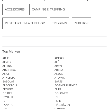
ACCESSOIRES
CAMPING & TREKKING
REISETASCHEN & ZUBEHÖR
TREKKING
ZUBEHÖR
Top Marken
ABUS
ADIDAS
AEVOR
ALÉ
ALPINA
AIM'N
ARC'TERYX
ARENA
ASICS
ASSOS
ATHLECIA
ATOMIC
BABOLAT
BARTS
BLACKROLL
BOGNER FIRE+ICE
BROOKS
BUFF
DEUTER
DOLOMITE
DYNAFIT
E9
F2
FALKE
FANATIC
FJÄLLRÄVEN
FOX
GARMIN