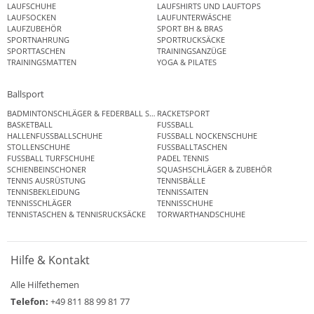
LAUFSCHUHE
LAUFSHIRTS UND LAUFTOPS
LAUFSOCKEN
LAUFUNTERWÄSCHE
LAUFZUBEHÖR
SPORT BH & BRAS
SPORTNAHRUNG
SPORTRUCKSÄCKE
SPORTTASCHEN
TRAININGSANZÜGE
TRAININGSMATTEN
YOGA & PILATES
Ballsport
BADMINTONSCHLÄGER & FEDERBALL SETS
RACKETSPORT
BASKETBALL
FUSSBALL
HALLENFUSSBALLSCHUHE
FUSSBALL NOCKENSCHUHE
STOLLENSCHUHE
FUSSBALLTASCHEN
FUSSBALL TURFSCHUHE
PADEL TENNIS
SCHIENBEINSCHONER
SQUASHSCHLÄGER & ZUBEHÖR
TENNIS AUSRÜSTUNG
TENNISBÄLLE
TENNISBEKLEIDUNG
TENNISSAITEN
TENNISSCHLÄGER
TENNISSCHUHE
TENNISTASCHEN & TENNISRUCKSÄCKE
TORWARTHANDSCHUHE
Hilfe & Kontakt
Alle Hilfethemen
Telefon:
+49 811 88 99 81 77