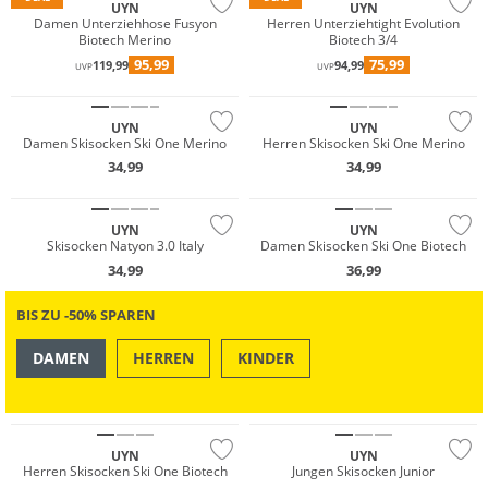
UYN
UYN
Damen Unterziehhose Fusyon
Herren Unterziehtight Evolution
Biotech Merino
Biotech 3/4
95,99
75,99
119,99
94,99
UVP
UVP
UYN
UYN
Damen Skisocken Ski One Merino
Herren Skisocken Ski One Merino
34,99
34,99
Nachhaltig
UYN
UYN
Skisocken Natyon 3.0 Italy
Damen Skisocken Ski One Biotech
34,99
36,99
BIS ZU -50% SPAREN
DAMEN
HERREN
KINDER
OUTDOOR
SWIM & BEACH
Nachhaltig
UYN
UYN
Herren Skisocken Ski One Biotech
Jungen Skisocken Junior
Merino