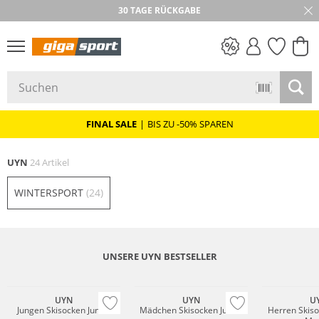
30 TAGE RÜCKGABE
PREIS & WERT
SALE
FINAL SALE
|
BIS ZU -50% SPAREN
UYN
24 Artikel
WINTERSPORT
(24)
UNSERE UYN BESTSELLER
UYN
UYN
U
Jungen Skisocken Junior
Mädchen Skisocken Junior
Herren Skiso