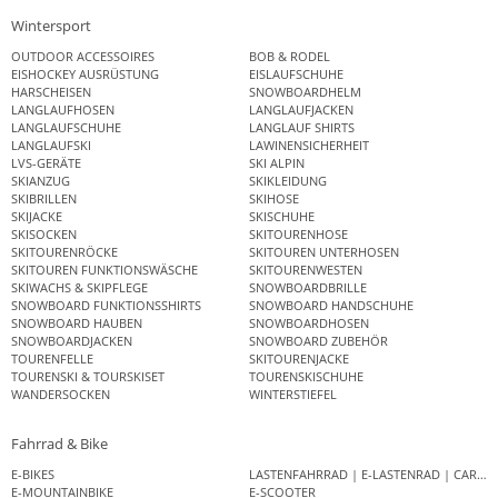
Wintersport
OUTDOOR ACCESSOIRES
BOB & RODEL
EISHOCKEY AUSRÜSTUNG
EISLAUFSCHUHE
HARSCHEISEN
SNOWBOARDHELM
LANGLAUFHOSEN
LANGLAUFJACKEN
LANGLAUFSCHUHE
LANGLAUF SHIRTS
LANGLAUFSKI
LAWINENSICHERHEIT
LVS-GERÄTE
SKI ALPIN
SKIANZUG
SKIKLEIDUNG
SKIBRILLEN
SKIHOSE
SKIJACKE
SKISCHUHE
SKISOCKEN
SKITOURENHOSE
SKITOURENRÖCKE
SKITOUREN UNTERHOSEN
SKITOUREN FUNKTIONSWÄSCHE
SKITOURENWESTEN
SKIWACHS & SKIPFLEGE
SNOWBOARDBRILLE
SNOWBOARD FUNKTIONSSHIRTS
SNOWBOARD HANDSCHUHE
SNOWBOARD HAUBEN
SNOWBOARDHOSEN
SNOWBOARDJACKEN
SNOWBOARD ZUBEHÖR
TOURENFELLE
SKITOURENJACKE
TOURENSKI & TOURSKISET
TOURENSKISCHUHE
WANDERSOCKEN
WINTERSTIEFEL
Fahrrad & Bike
E-BIKES
LASTENFAHRRAD | E-LASTENRAD | CAR
E-MOUNTAINBIKE
E-SCOOTER