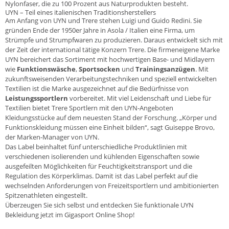
Nylonfaser, die zu 100 Prozent aus Naturprodukten besteht.
UYN – Teil eines italienischen Traditionsherstellers
Am Anfang von UYN und Trere stehen Luigi und Guido Redini. Sie
gründen Ende der 1950er Jahre in Asola / Italien eine Firma, um
Strümpfe und Strumpfwaren zu produzieren. Daraus entwickelt sich mit
der Zeit der international tätige Konzern Trere. Die firmeneigene Marke
UYN bereichert das Sortiment mit hochwertigen Base- und Midlayern
wie
Funktionswäsche
,
Sportsocken
und
Trainingsanzügen
. Mit
zukunftsweisenden Verarbeitungstechniken und speziell entwickelten
Textilien ist die Marke ausgezeichnet auf die Bedürfnisse von
Leistungssportlern
vorbereitet. Mit viel Leidenschaft und Liebe für
Textilien bietet Trere Sportlern mit den UYN-Angeboten
Kleidungsstücke auf dem neuesten Stand der Forschung. „Körper und
Funktionskleidung müssen eine Einheit bilden“, sagt Guiseppe Brovo,
der Marken-Manager von UYN.
Das Label beinhaltet fünf unterschiedliche Produktlinien mit
verschiedenen isolierenden und kühlenden Eigenschaften sowie
ausgefeilten Möglichkeiten für Feuchtigkeitstransport und die
Regulation des Körperklimas. Damit ist das Label perfekt auf die
wechselnden Anforderungen von Freizeitsportlern und ambitionierten
Spitzenathleten eingestellt.
Überzeugen Sie sich selbst und entdecken Sie funktionale UYN
Bekleidung jetzt im Gigasport Online Shop!