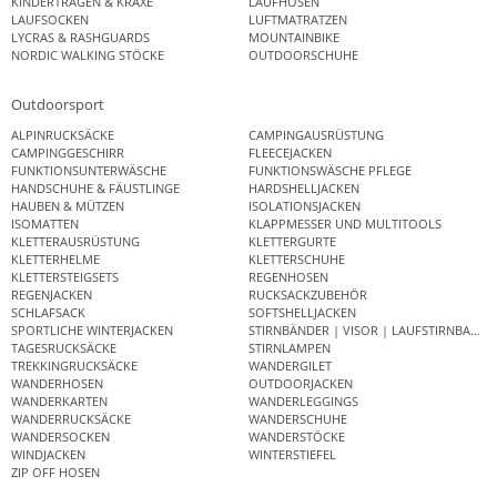
KINDERTRAGEN & KRAXE
LAUFHOSEN
LAUFSOCKEN
LUFTMATRATZEN
LYCRAS & RASHGUARDS
MOUNTAINBIKE
NORDIC WALKING STÖCKE
OUTDOORSCHUHE
Outdoorsport
ALPINRUCKSÄCKE
CAMPINGAUSRÜSTUNG
CAMPINGGESCHIRR
FLEECEJACKEN
FUNKTIONSUNTERWÄSCHE
FUNKTIONSWÄSCHE PFLEGE
HANDSCHUHE & FÄUSTLINGE
HARDSHELLJACKEN
HAUBEN & MÜTZEN
ISOLATIONSJACKEN
ISOMATTEN
KLAPPMESSER UND MULTITOOLS
KLETTERAUSRÜSTUNG
KLETTERGURTE
KLETTERHELME
KLETTERSCHUHE
KLETTERSTEIGSETS
REGENHOSEN
REGENJACKEN
RUCKSACKZUBEHÖR
SCHLAFSACK
SOFTSHELLJACKEN
SPORTLICHE WINTERJACKEN
STIRNBÄNDER | VISOR | LAUFSTIRNBAND
TAGESRUCKSÄCKE
STIRNLAMPEN
TREKKINGRUCKSÄCKE
WANDERGILET
WANDERHOSEN
OUTDOORJACKEN
WANDERKARTEN
WANDERLEGGINGS
WANDERRUCKSÄCKE
WANDERSCHUHE
WANDERSOCKEN
WANDERSTÖCKE
WINDJACKEN
WINTERSTIEFEL
ZIP OFF HOSEN