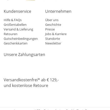
Kundenservice
Unternehmen
Hilfe & FAQs
Über uns
Größentabellen
Geschichte
Versand & Lieferung
Presse
Retouren
Jobs & Karriere
Gutscheinbedingungen
Standorte
Geschenkkarten
Newsletter
Unsere Zahlungsarten
Klarna
Mastercard
Visa
Diners
Applepay
Amazon
Paypa
Versandkostenfrei* ab € 129,-
und kostenlose Retoure
DHL
Gebrüder Weiss