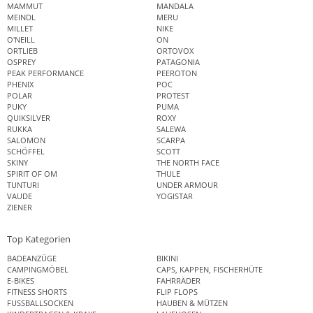
MAMMUT
MANDALA
MEINDL
MERU
MILLET
NIKE
O'NEILL
ON
ORTLIEB
ORTOVOX
OSPREY
PATAGONIA
PEAK PERFORMANCE
PEEROTON
PHENIX
POC
POLAR
PROTEST
PUKY
PUMA
QUIKSILVER
ROXY
RUKKA
SALEWA
SALOMON
SCARPA
SCHÖFFEL
SCOTT
SKINY
THE NORTH FACE
SPIRIT OF OM
THULE
TUNTURI
UNDER ARMOUR
VAUDE
YOGISTAR
ZIENER
Top Kategorien
BADEANZÜGE
BIKINI
CAMPINGMÖBEL
CAPS, KAPPEN, FISCHERHÜTE
E-BIKES
FAHRRÄDER
FITNESS SHORTS
FLIP FLOPS
FUSSBALLSOCKEN
HAUBEN & MÜTZEN