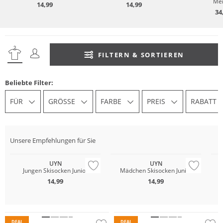
Mer
14,99
14,99
34
FILTERN & SORTIEREN
Beliebte Filter:
FÜR
GRÖSSE
FARBE
PREIS
RABATT
Unsere Empfehlungen für Sie
UYN
UYN
Jungen Skisocken Junior
Mädchen Skisocken Junior
14,99
14,99
Merino
Nachhaltig
Nachhaltig
DEAL
DEAL