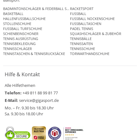
Ballsport
BADMINTONSCHLÄGER & FEDERBALL SETS
RACKETSPORT
BASKETBALL
FUSSBALL
HALLENFUSSBALLSCHUHE
FUSSBALL NOCKENSCHUHE
STOLLENSCHUHE
FUSSBALLTASCHEN
FUSSBALL TURFSCHUHE
PADEL TENNIS
SCHIENBEINSCHONER
SQUASHSCHLÄGER & ZUBEHÖR
TENNIS AUSRÜSTUNG
TENNISBÄLLE
TENNISBEKLEIDUNG
TENNISSAITEN
TENNISSCHLÄGER
TENNISSCHUHE
TENNISTASCHEN & TENNISRUCKSÄCKE
TORWARTHANDSCHUHE
Hilfe & Kontakt
Alle Hilfethemen
Telefon:
+49 811 88 99 81 77
E-Mail:
service@gigasport.de
Mo. – Fr. 9.30 bis 18.30 Uhr
Sa. 9.30 bis 18.00 Uhr