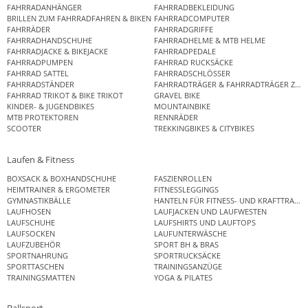
FAHRRADANHÄNGER
FAHRRADBEKLEIDUNG
BRILLEN ZUM FAHRRADFAHREN & BIKEN
FAHRRADCOMPUTER
FAHRRÄDER
FAHRRADGRIFFE
FAHRRADHANDSCHUHE
FAHRRADHELME & MTB HELME
FAHRRADJACKE & BIKEJACKE
FAHRRADPEDALE
FAHRRADPUMPEN
FAHRRAD RUCKSÄCKE
FAHRRAD SATTEL
FAHRRADSCHLÖSSER
FAHRRADSTÄNDER
FAHRRADTRÄGER & FAHRRADTRÄGER ZUB
FAHRRAD TRIKOT & BIKE TRIKOT
GRAVEL BIKE
KINDER- & JUGENDBIKES
MOUNTAINBIKE
MTB PROTEKTOREN
RENNRÄDER
SCOOTER
TREKKINGBIKES & CITYBIKES
Laufen & Fitness
BOXSACK & BOXHANDSCHUHE
FASZIENROLLEN
HEIMTRAINER & ERGOMETER
FITNESSLEGGINGS
GYMNASTIKBÄLLE
HANTELN FÜR FITNESS- UND KRAFTTRAINI
LAUFHOSEN
LAUFJACKEN UND LAUFWESTEN
LAUFSCHUHE
LAUFSHIRTS UND LAUFTOPS
LAUFSOCKEN
LAUFUNTERWÄSCHE
LAUFZUBEHÖR
SPORT BH & BRAS
SPORTNAHRUNG
SPORTRUCKSÄCKE
SPORTTASCHEN
TRAININGSANZÜGE
TRAININGSMATTEN
YOGA & PILATES