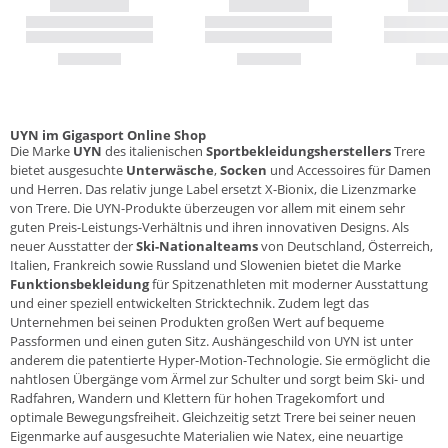
UYN im Gigasport Online Shop
Die Marke
UYN
des italienischen
Sportbekleidungsherstellers
Trere
bietet ausgesuchte
Unterwäsche
,
Socken
und Accessoires für Damen
und Herren. Das relativ junge Label ersetzt X-Bionix, die Lizenzmarke
von Trere. Die UYN-Produkte überzeugen vor allem mit einem sehr
guten Preis-Leistungs-Verhältnis und ihren innovativen Designs. Als
neuer Ausstatter der
Ski-Nationalteams
von Deutschland, Österreich,
Italien, Frankreich sowie Russland und Slowenien bietet die Marke
Funktionsbekleidung
für Spitzenathleten mit moderner Ausstattung
und einer speziell entwickelten Stricktechnik. Zudem legt das
Unternehmen bei seinen Produkten großen Wert auf bequeme
Passformen und einen guten Sitz. Aushängeschild von UYN ist unter
anderem die patentierte Hyper-Motion-Technologie. Sie ermöglicht die
nahtlosen Übergänge vom Ärmel zur Schulter und sorgt beim Ski- und
Radfahren, Wandern und Klettern für hohen Tragekomfort und
optimale Bewegungsfreiheit. Gleichzeitig setzt Trere bei seiner neuen
Eigenmarke auf ausgesuchte Materialien wie Natex, eine neuartige