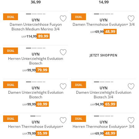
36,99
14,99
Nachhaltig
Nachhaltig
DEAL
DEAL
UYN
UYN
Damen Unterziehhose Fusyon
Damen Thermohose Evolutyon+ 3/4
Biotech Medium Merino 3/4
48,99
69,99
UVP
89,99
114,99
UVP
Nachhaltig
DEAL
UYN
JETZT SHOPPEN
Herren Unterziehtight Evolution
Biotech
79,99
99,99
UVP
Nachhaltig
Nachhaltig
DEAL
DEAL
UYN
UYN
Damen Unterziehtight Evolution
Damen Unterziehtight Evolution
Biotech
Biotech 3/4
69,99
65,99
99,99
94,99
UVP
UVP
Nachhaltig
Nachhaltig
DEAL
DEAL
UYN
UYN
Herren Thermohose Evolutyon+
Herren Thermohose Evolutyon+ 3/4
Merino
55,99
48,99
79,99
69,99
UVP
UVP
Nachhaltig
Nachhaltig