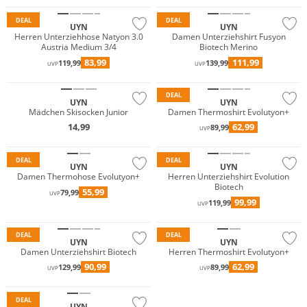
DEAL
DEAL
UYN
UYN
Herren Unterziehhose Natyon 3.0
Damen Unterziehshirt Fusyon
Austria Medium 3/4
Biotech Merino
83,99
111,99
119,99
139,99
UVP
UVP
Nachhaltig
DEAL
UYN
UYN
Mädchen Skisocken Junior
Damen Thermoshirt Evolutyon+
14,99
62,99
89,99
UVP
Nachhaltig
Nachhaltig
DEAL
DEAL
UYN
UYN
Damen Thermohose Evolutyon+
Herren Unterziehshirt Evolution
Biotech
55,99
79,99
UVP
99,99
119,99
UVP
Nachhaltig
Nachhaltig
DEAL
DEAL
UYN
UYN
Damen Unterziehshirt Biotech
Herren Thermoshirt Evolutyon+
90,99
62,99
129,99
89,99
UVP
UVP
Nachhaltig
DEAL
UYN