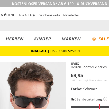
KOSTENLOSER VERSAND* AB € 129,- & RÜCKVERSAND
 & ÖHLER
Hilfe & FAQs
Geschenkkarte
Newsletter
HERREN
KINDER
MARKEN
SALE
FINAL SALE
|
BIS ZU -50% SPAREN
UVEX
Herren Sportbrille Aerios
69,95
inkl. Mwst zzgl.
Versandkosten
Farbe:
Schwarz
Größenbeurteilung:
?