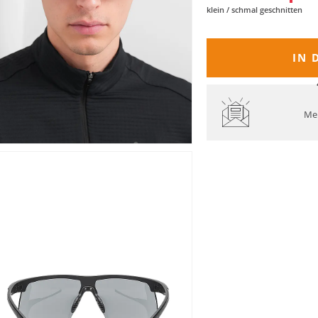
klein / schmal geschnitten
IN 
Mel