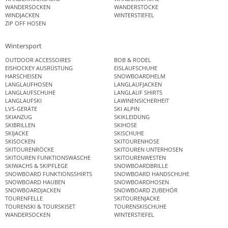
WANDERSOCKEN
WANDERSTÖCKE
WINDJACKEN
WINTERSTIEFEL
ZIP OFF HOSEN
Wintersport
OUTDOOR ACCESSOIRES
BOB & RODEL
EISHOCKEY AUSRÜSTUNG
EISLAUFSCHUHE
HARSCHEISEN
SNOWBOARDHELM
LANGLAUFHOSEN
LANGLAUFJACKEN
LANGLAUFSCHUHE
LANGLAUF SHIRTS
LANGLAUFSKI
LAWINENSICHERHEIT
LVS-GERÄTE
SKI ALPIN
SKIANZUG
SKIKLEIDUNG
SKIBRILLEN
SKIHOSE
SKIJACKE
SKISCHUHE
SKISOCKEN
SKITOURENHOSE
SKITOURENRÖCKE
SKITOUREN UNTERHOSEN
SKITOUREN FUNKTIONSWÄSCHE
SKITOURENWESTEN
SKIWACHS & SKIPFLEGE
SNOWBOARDBRILLE
SNOWBOARD FUNKTIONSSHIRTS
SNOWBOARD HANDSCHUHE
SNOWBOARD HAUBEN
SNOWBOARDHOSEN
SNOWBOARDJACKEN
SNOWBOARD ZUBEHÖR
TOURENFELLE
SKITOURENJACKE
TOURENSKI & TOURSKISET
TOURENSKISCHUHE
WANDERSOCKEN
WINTERSTIEFEL