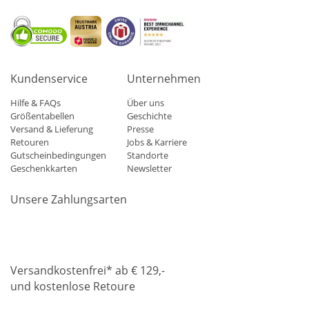
Kundenservice
Unternehmen
Hilfe & FAQs
Über uns
Größentabellen
Geschichte
Versand & Lieferung
Presse
Retouren
Jobs & Karriere
Gutscheinbedingungen
Standorte
Geschenkkarten
Newsletter
Unsere Zahlungsarten
Klarna
Mastercard
Visa
Diners
Applepay
Amazon
Paypa
Versandkostenfrei* ab € 129,-
und kostenlose Retoure