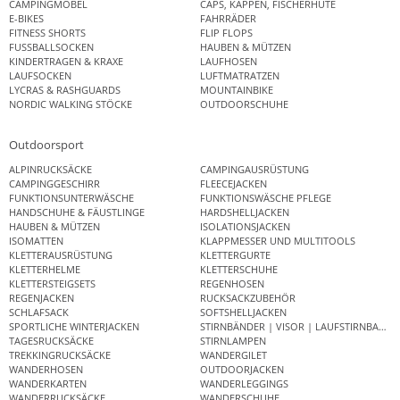
CAMPINGMÖBEL
CAPS, KAPPEN, FISCHERHÜTE
E-BIKES
FAHRRÄDER
FITNESS SHORTS
FLIP FLOPS
FUSSBALLSOCKEN
HAUBEN & MÜTZEN
KINDERTRAGEN & KRAXE
LAUFHOSEN
LAUFSOCKEN
LUFTMATRATZEN
LYCRAS & RASHGUARDS
MOUNTAINBIKE
NORDIC WALKING STÖCKE
OUTDOORSCHUHE
Outdoorsport
ALPINRUCKSÄCKE
CAMPINGAUSRÜSTUNG
CAMPINGGESCHIRR
FLEECEJACKEN
FUNKTIONSUNTERWÄSCHE
FUNKTIONSWÄSCHE PFLEGE
HANDSCHUHE & FÄUSTLINGE
HARDSHELLJACKEN
HAUBEN & MÜTZEN
ISOLATIONSJACKEN
ISOMATTEN
KLAPPMESSER UND MULTITOOLS
KLETTERAUSRÜSTUNG
KLETTERGURTE
KLETTERHELME
KLETTERSCHUHE
KLETTERSTEIGSETS
REGENHOSEN
REGENJACKEN
RUCKSACKZUBEHÖR
SCHLAFSACK
SOFTSHELLJACKEN
SPORTLICHE WINTERJACKEN
STIRNBÄNDER | VISOR | LAUFSTIRNBAND
TAGESRUCKSÄCKE
STIRNLAMPEN
TREKKINGRUCKSÄCKE
WANDERGILET
WANDERHOSEN
OUTDOORJACKEN
WANDERKARTEN
WANDERLEGGINGS
WANDERRUCKSÄCKE
WANDERSCHUHE