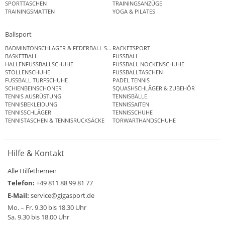
SPORTTASCHEN
TRAININGSANZÜGE
TRAININGSMATTEN
YOGA & PILATES
Ballsport
BADMINTONSCHLÄGER & FEDERBALL SETS
RACKETSPORT
BASKETBALL
FUSSBALL
HALLENFUSSBALLSCHUHE
FUSSBALL NOCKENSCHUHE
STOLLENSCHUHE
FUSSBALLTASCHEN
FUSSBALL TURFSCHUHE
PADEL TENNIS
SCHIENBEINSCHONER
SQUASHSCHLÄGER & ZUBEHÖR
TENNIS AUSRÜSTUNG
TENNISBÄLLE
TENNISBEKLEIDUNG
TENNISSAITEN
TENNISSCHLÄGER
TENNISSCHUHE
TENNISTASCHEN & TENNISRUCKSÄCKE
TORWARTHANDSCHUHE
Hilfe & Kontakt
Alle Hilfethemen
Telefon:
+49 811 88 99 81 77
E-Mail:
service@gigasport.de
Mo. – Fr. 9.30 bis 18.30 Uhr
Sa. 9.30 bis 18.00 Uhr