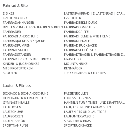
Fahrrad & Bike
E-BIKES
LASTENFAHRRAD | E-LASTENRAD | CAR
E-MOUNTAINBIKE
E-SCOOTER
FAHRRADANHÄNGER
FAHRRADBEKLEIDUNG
BRILLEN ZUM FAHRRADFAHREN & BIKEN
FAHRRADCOMPUTER
FAHRRÄDER
FAHRRADGRIFFE
FAHRRADHANDSCHUHE
FAHRRADHELME & MTB HELME
FAHRRADJACKE & BIKEJACKE
FAHRRADPEDALE
FAHRRADPUMPEN
FAHRRAD RUCKSÄCKE
FAHRRAD SATTEL
FAHRRADSCHLÖSSER
FAHRRADSTÄNDER
FAHRRADTRÄGER & FAHRRADTRÄGER ZUB
FAHRRAD TRIKOT & BIKE TRIKOT
GRAVEL BIKE
KINDER- & JUGENDBIKES
MOUNTAINBIKE
MTB PROTEKTOREN
RENNRÄDER
SCOOTER
TREKKINGBIKES & CITYBIKES
Laufen & Fitness
BOXSACK & BOXHANDSCHUHE
FASZIENROLLEN
HEIMTRAINER & ERGOMETER
FITNESSLEGGINGS
GYMNASTIKBÄLLE
HANTELN FÜR FITNESS- UND KRAFTTRAINI
LAUFHOSEN
LAUFJACKEN UND LAUFWESTEN
LAUFSCHUHE
LAUFSHIRTS UND LAUFTOPS
LAUFSOCKEN
LAUFUNTERWÄSCHE
LAUFZUBEHÖR
SPORT BH & BRAS
SPORTNAHRUNG
SPORTRUCKSÄCKE