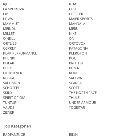
KJUS
KTM
LA SPORTIVA
LEKI
LIV
LÖFFLER
LOWA
MAIER SPORTS
MAMMUT
MANDALA
MEINDL
MERU
MILLET
NIKE
O'NEILL
ON
ORTLIEB
ORTOVOX
OSPREY
PATAGONIA
PEAK PERFORMANCE
PEEROTON
PHENIX
POC
POLAR
PROTEST
PUKY
PUMA
QUIKSILVER
ROXY
RUKKA
SALEWA
SALOMON
SCARPA
SCHÖFFEL
SCOTT
SKINY
THE NORTH FACE
SPIRIT OF OM
THULE
TUNTURI
UNDER ARMOUR
VAUDE
YOGISTAR
ZIENER
Top Kategorien
BADEANZÜGE
BIKINI