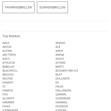
FAHRRADBRILLEN
SONNENBRILLEN
Top Marken
ABUS
ADIDAS
AEVOR
ALÉ
ALPINA
AIM'N
ARC'TERYX
ARENA
ASICS
ASSOS
ATHLECIA
ATOMIC
BABOLAT
BARTS
BLACKROLL
BOGNER FIRE+ICE
BROOKS
BUFF
DEUTER
DOLOMITE
DYNAFIT
E9
F2
FALKE
FANATIC
FJÄLLRÄVEN
FOX
GARMIN
GLORYFY
GOREWEAR
HAMMER
HANWAG
HOKA
HORIZON
ICEBREAKER
ICEPEAK