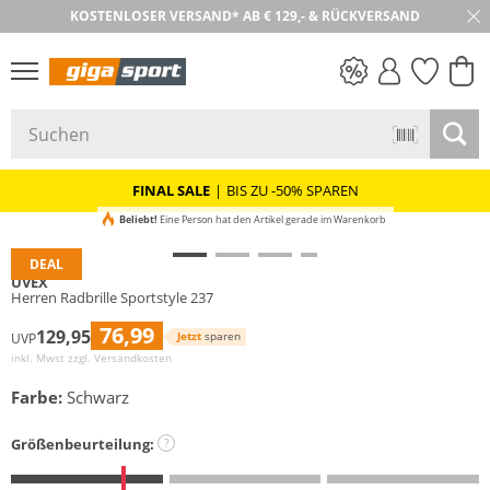
KOSTENLOSER VERSAND* AB € 129,- & RÜCKVERSAND
30 TAGE RÜCKGABE
PREIS & WERT
SALE
FINAL SALE
|
BIS ZU -50% SPAREN
Beliebt!
Eine Person hat den Artikel gerade im Warenkorb
DEAL
UVEX
Herren Radbrille Sportstyle 237
76,99
129,95
Jetzt
sparen
UVP
inkl. Mwst zzgl.
Versandkosten
Farbe:
Schwarz
Größenbeurteilung:
?