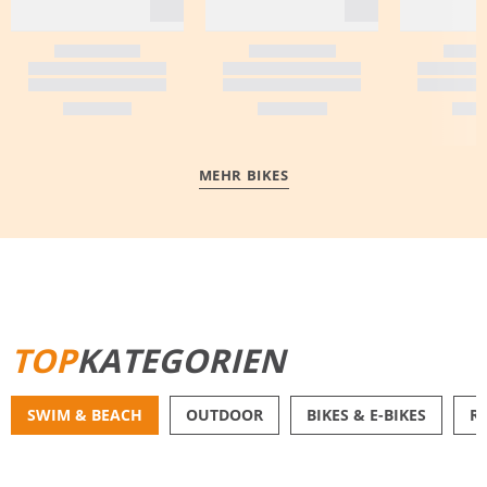
MEHR BIKES
MEHR ERFAHREN
TOP
KATEGORIEN
SWIM & BEACH
OUTDOOR
BIKES & E-BIKES
R