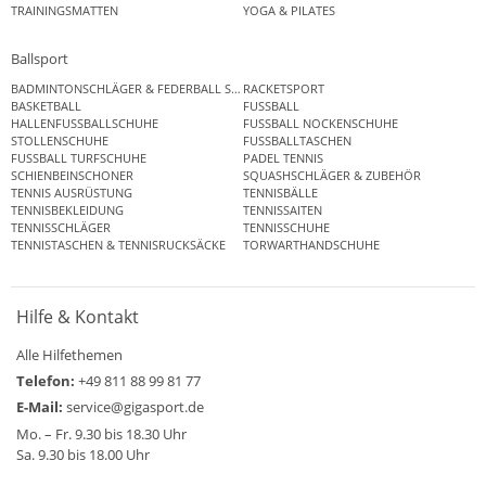
TRAININGSMATTEN
YOGA & PILATES
Ballsport
BADMINTONSCHLÄGER & FEDERBALL SETS
RACKETSPORT
BASKETBALL
FUSSBALL
HALLENFUSSBALLSCHUHE
FUSSBALL NOCKENSCHUHE
STOLLENSCHUHE
FUSSBALLTASCHEN
FUSSBALL TURFSCHUHE
PADEL TENNIS
SCHIENBEINSCHONER
SQUASHSCHLÄGER & ZUBEHÖR
TENNIS AUSRÜSTUNG
TENNISBÄLLE
TENNISBEKLEIDUNG
TENNISSAITEN
TENNISSCHLÄGER
TENNISSCHUHE
TENNISTASCHEN & TENNISRUCKSÄCKE
TORWARTHANDSCHUHE
Hilfe & Kontakt
Alle Hilfethemen
Telefon:
+49 811 88 99 81 77
E-Mail:
service@gigasport.de
Mo. – Fr. 9.30 bis 18.30 Uhr
Sa. 9.30 bis 18.00 Uhr