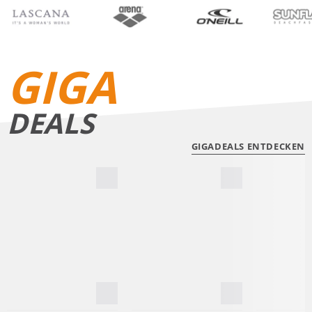
BIKINIS
BADE­SHORTS
GIGA
DEALS
GIGADEALS ENTDECKEN