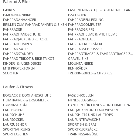
Fahrrad & Bike
E-BIKES
LASTENFAHRRAD | E-LASTENRAD | CAR
E-MOUNTAINBIKE
E-SCOOTER
FAHRRADANHÄNGER
FAHRRADBEKLEIDUNG
BRILLEN ZUM FAHRRADFAHREN & BIKEN
FAHRRADCOMPUTER
FAHRRÄDER
FAHRRADGRIFFE
FAHRRADHANDSCHUHE
FAHRRADHELME & MTB HELME
FAHRRADJACKE & BIKEJACKE
FAHRRADPEDALE
FAHRRADPUMPEN
FAHRRAD RUCKSÄCKE
FAHRRAD SATTEL
FAHRRADSCHLÖSSER
FAHRRADSTÄNDER
FAHRRADTRÄGER & FAHRRADTRÄGER ZUB
FAHRRAD TRIKOT & BIKE TRIKOT
GRAVEL BIKE
KINDER- & JUGENDBIKES
MOUNTAINBIKE
MTB PROTEKTOREN
RENNRÄDER
SCOOTER
TREKKINGBIKES & CITYBIKES
Laufen & Fitness
BOXSACK & BOXHANDSCHUHE
FASZIENROLLEN
HEIMTRAINER & ERGOMETER
FITNESSLEGGINGS
GYMNASTIKBÄLLE
HANTELN FÜR FITNESS- UND KRAFTTRAINI
LAUFHOSEN
LAUFJACKEN UND LAUFWESTEN
LAUFSCHUHE
LAUFSHIRTS UND LAUFTOPS
LAUFSOCKEN
LAUFUNTERWÄSCHE
LAUFZUBEHÖR
SPORT BH & BRAS
SPORTNAHRUNG
SPORTRUCKSÄCKE
SPORTTASCHEN
TRAININGSANZÜGE