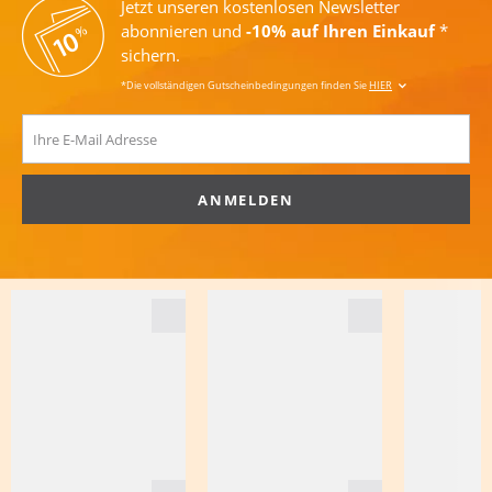
Jetzt unseren kostenlosen Newsletter
abonnieren und
-10% auf Ihren Einkauf
*
sichern.
*Die vollständigen Gutscheinbedingungen finden Sie
HIER
ANMELDEN