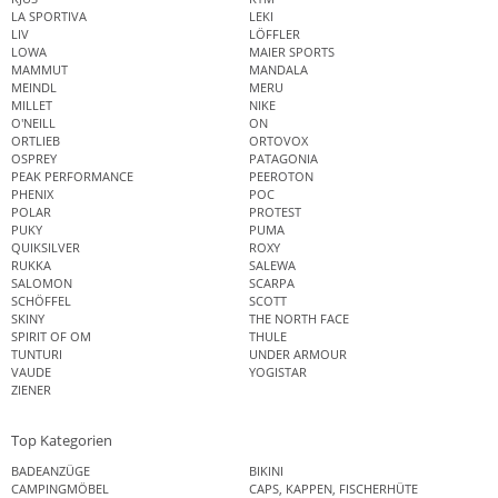
LA SPORTIVA
LEKI
LIV
LÖFFLER
LOWA
MAIER SPORTS
MAMMUT
MANDALA
MEINDL
MERU
MILLET
NIKE
O'NEILL
ON
ORTLIEB
ORTOVOX
OSPREY
PATAGONIA
PEAK PERFORMANCE
PEEROTON
PHENIX
POC
POLAR
PROTEST
PUKY
PUMA
QUIKSILVER
ROXY
RUKKA
SALEWA
SALOMON
SCARPA
SCHÖFFEL
SCOTT
SKINY
THE NORTH FACE
SPIRIT OF OM
THULE
TUNTURI
UNDER ARMOUR
VAUDE
YOGISTAR
ZIENER
Top Kategorien
BADEANZÜGE
BIKINI
CAMPINGMÖBEL
CAPS, KAPPEN, FISCHERHÜTE