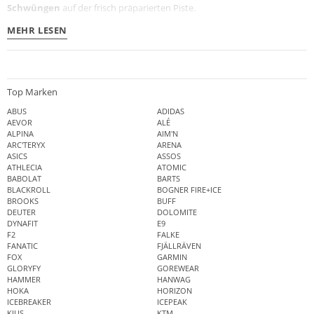
Schwüngen
auf der frisch präparierten Piste.
MEHR LESEN
Top Marken
ABUS
ADIDAS
AEVOR
ALÉ
ALPINA
AIM'N
ARC'TERYX
ARENA
ASICS
ASSOS
ATHLECIA
ATOMIC
BABOLAT
BARTS
BLACKROLL
BOGNER FIRE+ICE
BROOKS
BUFF
DEUTER
DOLOMITE
DYNAFIT
E9
F2
FALKE
FANATIC
FJÄLLRÄVEN
FOX
GARMIN
GLORYFY
GOREWEAR
HAMMER
HANWAG
HOKA
HORIZON
ICEBREAKER
ICEPEAK
KJUS
KTM