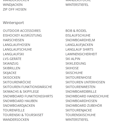
WINDJACKEN
WINTERSTIEFEL
ZIP OFF HOSEN
Wintersport
OUTDOOR ACCESSOIRES
BOB & RODEL
EISHOCKEY AUSRÜSTUNG
EISLAUFSCHUHE
HARSCHEISEN
SNOWBOARDHELM
LANGLAUFHOSEN
LANGLAUFJACKEN
LANGLAUFSCHUHE
LANGLAUF SHIRTS
LANGLAUFSKI
LAWINENSICHERHEIT
LVS-GERÄTE
SKI ALPIN
SKIANZUG
SKIKLEIDUNG
SKIBRILLEN
SKIHOSE
SKIJACKE
SKISCHUHE
SKISOCKEN
SKITOURENHOSE
SKITOURENRÖCKE
SKITOUREN UNTERHOSEN
SKITOUREN FUNKTIONSWÄSCHE
SKITOURENWESTEN
SKIWACHS & SKIPFLEGE
SNOWBOARDBRILLE
SNOWBOARD FUNKTIONSSHIRTS
SNOWBOARD HANDSCHUHE
SNOWBOARD HAUBEN
SNOWBOARDHOSEN
SNOWBOARDJACKEN
SNOWBOARD ZUBEHÖR
TOURENFELLE
SKITOURENJACKE
TOURENSKI & TOURSKISET
TOURENSKISCHUHE
WANDERSOCKEN
WINTERSTIEFEL