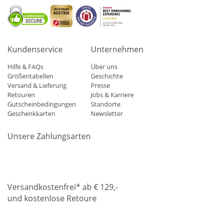
Kundenservice
Unternehmen
Hilfe & FAQs
Über uns
Größentabellen
Geschichte
Versand & Lieferung
Presse
Retouren
Jobs & Karriere
Gutscheinbedingungen
Standorte
Geschenkkarten
Newsletter
Unsere Zahlungsarten
Klarna
Mastercard
Visa
Diners
Applepay
Amazon
Paypa
Versandkostenfrei* ab € 129,-
und kostenlose Retoure
DHL
Gebrüder Weiss