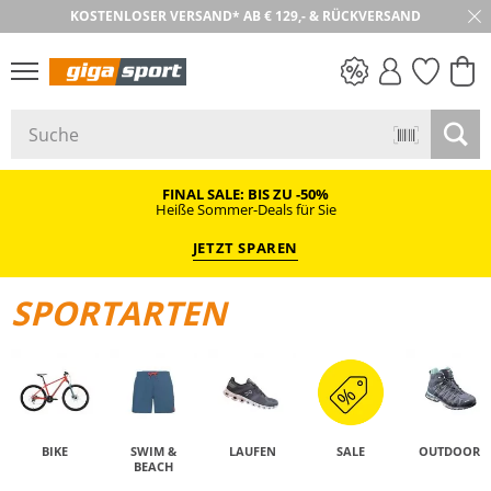
KOSTENLOSER VERSAND* AB € 129,- & RÜCKVERSAND
30 TAGE RÜCKGABE
PREIS & WERT
SALE
FINAL SALE: BIS ZU -50%
Heiße Sommer-Deals für Sie
JETZT SPAREN
SPORTARTEN
BIKE
SWIM &
LAUFEN
SALE
OUTDOOR
BEACH