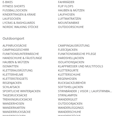
E-BIKES
FAHRRÄDER
FITNESS SHORTS
FLIP FLOPS
FUSSBALLSOCKEN
HAUBEN & MÜTZEN
KINDERTRAGEN & KRAXE
LAUFHOSEN
LAUFSOCKEN
LUFTMATRATZEN
LYCRAS & RASHGUARDS
MOUNTAINBIKE
NORDIC WALKING STÖCKE
OUTDOORSCHUHE
Outdoorsport
ALPINRUCKSÄCKE
CAMPINGAUSRÜSTUNG
CAMPINGGESCHIRR
FLEECEJACKEN
FUNKTIONSUNTERWÄSCHE
FUNKTIONSWÄSCHE PFLEGE
HANDSCHUHE & FÄUSTLINGE
HARDSHELLJACKEN
HAUBEN & MÜTZEN
ISOLATIONSJACKEN
ISOMATTEN
KLAPPMESSER UND MULTITOOLS
KLETTERAUSRÜSTUNG
KLETTERGURTE
KLETTERHELME
KLETTERSCHUHE
KLETTERSTEIGSETS
REGENHOSEN
REGENJACKEN
RUCKSACKZUBEHÖR
SCHLAFSACK
SOFTSHELLJACKEN
SPORTLICHE WINTERJACKEN
STIRNBÄNDER | VISOR | LAUFSTIRNBAND
TAGESRUCKSÄCKE
STIRNLAMPEN
TREKKINGRUCKSÄCKE
WANDERGILET
WANDERHOSEN
OUTDOORJACKEN
WANDERKARTEN
WANDERLEGGINGS
WANDERRUCKSÄCKE
WANDERSCHUHE
WANDERSOCKEN
WANDERSTÖCKE