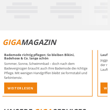
GIGA
MAGAZIN
Bademode richtig pflegen: So bleiben Bikini,
Laufen
Badehose & Co. lange schön
Joggen
Sommer, Sonne, Schwimmbad – doch nach dem
der ri
Badevergnügen braucht auch Ihre Bademode die richtige
Lauftr
Pflege. Mit wenigen Handgriffen bleibt sie formstabil und
farbintensiv.
WEITERLESEN
WE