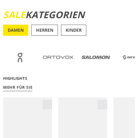
SALE
KATEGORIEN
JETZT ENTDECKEN
DAMEN
HERREN
KINDER
OUTDOOR
RU
HIGHLIGHTS
MEHR FÜR SIE