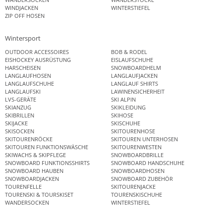
WINDJACKEN
WINTERSTIEFEL
ZIP OFF HOSEN
Wintersport
OUTDOOR ACCESSOIRES
BOB & RODEL
EISHOCKEY AUSRÜSTUNG
EISLAUFSCHUHE
HARSCHEISEN
SNOWBOARDHELM
LANGLAUFHOSEN
LANGLAUFJACKEN
LANGLAUFSCHUHE
LANGLAUF SHIRTS
LANGLAUFSKI
LAWINENSICHERHEIT
LVS-GERÄTE
SKI ALPIN
SKIANZUG
SKIKLEIDUNG
SKIBRILLEN
SKIHOSE
SKIJACKE
SKISCHUHE
SKISOCKEN
SKITOURENHOSE
SKITOURENRÖCKE
SKITOUREN UNTERHOSEN
SKITOUREN FUNKTIONSWÄSCHE
SKITOURENWESTEN
SKIWACHS & SKIPFLEGE
SNOWBOARDBRILLE
SNOWBOARD FUNKTIONSSHIRTS
SNOWBOARD HANDSCHUHE
SNOWBOARD HAUBEN
SNOWBOARDHOSEN
SNOWBOARDJACKEN
SNOWBOARD ZUBEHÖR
TOURENFELLE
SKITOURENJACKE
TOURENSKI & TOURSKISET
TOURENSKISCHUHE
WANDERSOCKEN
WINTERSTIEFEL