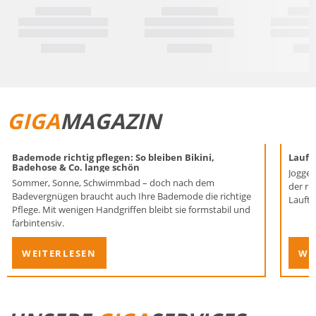
GIGA
MAGAZIN
Bademode richtig pflegen: So bleiben Bikini,
Laufen
Badehose & Co. lange schön
Joggen
Sommer, Sonne, Schwimmbad – doch nach dem
der ri
Badevergnügen braucht auch Ihre Bademode die richtige
Lauftr
Pflege. Mit wenigen Handgriffen bleibt sie formstabil und
farbintensiv.
WEITERLESEN
WE