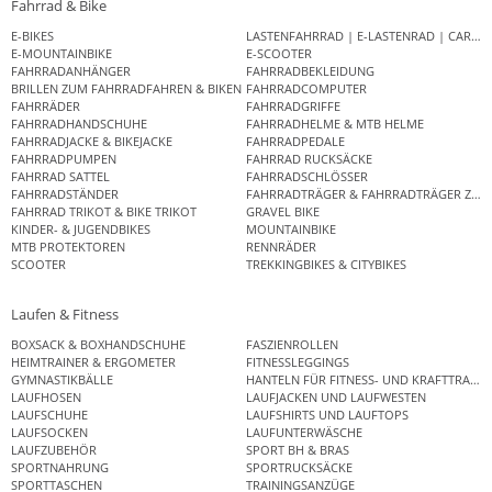
Fahrrad & Bike
E-BIKES
LASTENFAHRRAD | E-LASTENRAD | CAR
E-MOUNTAINBIKE
E-SCOOTER
FAHRRADANHÄNGER
FAHRRADBEKLEIDUNG
BRILLEN ZUM FAHRRADFAHREN & BIKEN
FAHRRADCOMPUTER
FAHRRÄDER
FAHRRADGRIFFE
FAHRRADHANDSCHUHE
FAHRRADHELME & MTB HELME
FAHRRADJACKE & BIKEJACKE
FAHRRADPEDALE
FAHRRADPUMPEN
FAHRRAD RUCKSÄCKE
FAHRRAD SATTEL
FAHRRADSCHLÖSSER
FAHRRADSTÄNDER
FAHRRADTRÄGER & FAHRRADTRÄGER ZUB
FAHRRAD TRIKOT & BIKE TRIKOT
GRAVEL BIKE
KINDER- & JUGENDBIKES
MOUNTAINBIKE
MTB PROTEKTOREN
RENNRÄDER
SCOOTER
TREKKINGBIKES & CITYBIKES
Laufen & Fitness
BOXSACK & BOXHANDSCHUHE
FASZIENROLLEN
HEIMTRAINER & ERGOMETER
FITNESSLEGGINGS
GYMNASTIKBÄLLE
HANTELN FÜR FITNESS- UND KRAFTTRAINI
LAUFHOSEN
LAUFJACKEN UND LAUFWESTEN
LAUFSCHUHE
LAUFSHIRTS UND LAUFTOPS
LAUFSOCKEN
LAUFUNTERWÄSCHE
LAUFZUBEHÖR
SPORT BH & BRAS
SPORTNAHRUNG
SPORTRUCKSÄCKE
SPORTTASCHEN
TRAININGSANZÜGE