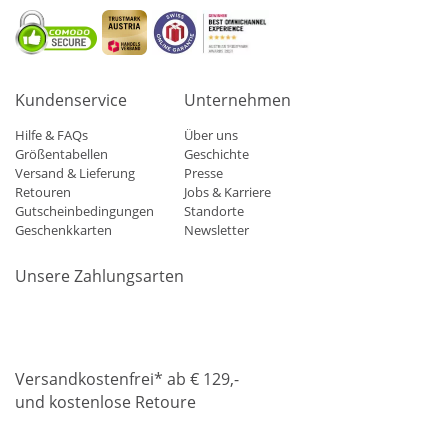
Kundenservice
Unternehmen
Hilfe & FAQs
Über uns
Größentabellen
Geschichte
Versand & Lieferung
Presse
Retouren
Jobs & Karriere
Gutscheinbedingungen
Standorte
Geschenkkarten
Newsletter
Unsere Zahlungsarten
Klarna
Mastercard
Visa
Diners
Applepay
Amazon
Paypa
Versandkostenfrei* ab € 129,-
und kostenlose Retoure
DHL
Gebrüder Weiss