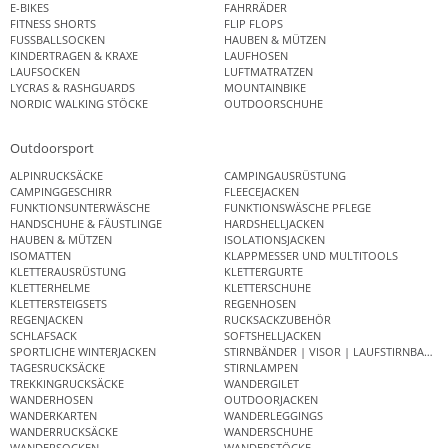
E-BIKES
FAHRRÄDER
FITNESS SHORTS
FLIP FLOPS
FUSSBALLSOCKEN
HAUBEN & MÜTZEN
KINDERTRAGEN & KRAXE
LAUFHOSEN
LAUFSOCKEN
LUFTMATRATZEN
LYCRAS & RASHGUARDS
MOUNTAINBIKE
NORDIC WALKING STÖCKE
OUTDOORSCHUHE
Outdoorsport
ALPINRUCKSÄCKE
CAMPINGAUSRÜSTUNG
CAMPINGGESCHIRR
FLEECEJACKEN
FUNKTIONSUNTERWÄSCHE
FUNKTIONSWÄSCHE PFLEGE
HANDSCHUHE & FÄUSTLINGE
HARDSHELLJACKEN
HAUBEN & MÜTZEN
ISOLATIONSJACKEN
ISOMATTEN
KLAPPMESSER UND MULTITOOLS
KLETTERAUSRÜSTUNG
KLETTERGURTE
KLETTERHELME
KLETTERSCHUHE
KLETTERSTEIGSETS
REGENHOSEN
REGENJACKEN
RUCKSACKZUBEHÖR
SCHLAFSACK
SOFTSHELLJACKEN
SPORTLICHE WINTERJACKEN
STIRNBÄNDER | VISOR | LAUFSTIRNBAND
TAGESRUCKSÄCKE
STIRNLAMPEN
TREKKINGRUCKSÄCKE
WANDERGILET
WANDERHOSEN
OUTDOORJACKEN
WANDERKARTEN
WANDERLEGGINGS
WANDERRUCKSÄCKE
WANDERSCHUHE
WANDERSOCKEN
WANDERSTÖCKE