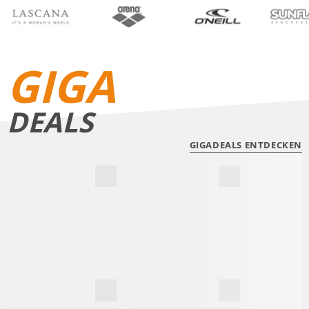
BIKINIS
BADE­SHORTS
GIGA
DEALS
GIGADEALS ENTDECKEN