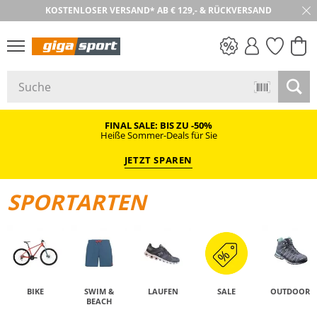
KOSTENLOSER VERSAND* AB € 129,- & RÜCKVERSAND
30 TAGE RÜCKGABE
PREIS & WERT
SALE
FINAL SALE: BIS ZU -50%
Heiße Sommer-Deals für Sie
JETZT SPAREN
SPORTARTEN
BIKE
SWIM &
LAUFEN
SALE
OUTDOOR
BEACH