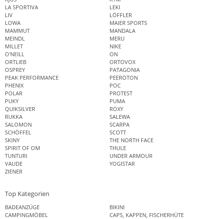
LA SPORTIVA
LEKI
LIV
LÖFFLER
LOWA
MAIER SPORTS
MAMMUT
MANDALA
MEINDL
MERU
MILLET
NIKE
O'NEILL
ON
ORTLIEB
ORTOVOX
OSPREY
PATAGONIA
PEAK PERFORMANCE
PEEROTON
PHENIX
POC
POLAR
PROTEST
PUKY
PUMA
QUIKSILVER
ROXY
RUKKA
SALEWA
SALOMON
SCARPA
SCHÖFFEL
SCOTT
SKINY
THE NORTH FACE
SPIRIT OF OM
THULE
TUNTURI
UNDER ARMOUR
VAUDE
YOGISTAR
ZIENER
Top Kategorien
BADEANZÜGE
BIKINI
CAMPINGMÖBEL
CAPS, KAPPEN, FISCHERHÜTE