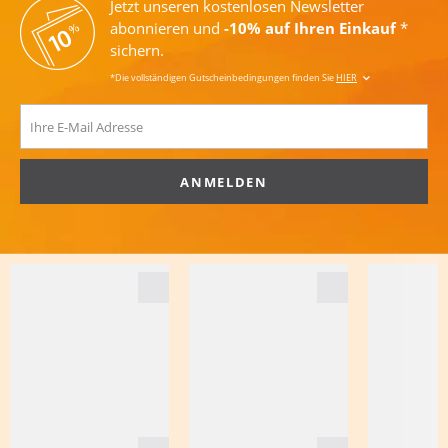
Jetzt unseren kostenlosen Newsletter
abonnieren und
-10% auf Ihren Einkauf
*
sichern.
*Die vollständigen Gutscheinbedingungen finden Sie
HIER
ANMELDEN