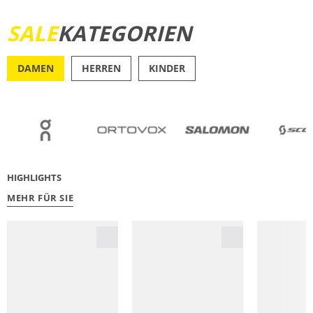
SALE
KATEGORIEN
JETZT ENTDECKEN
DAMEN
HERREN
KINDER
OUTDOOR
RU
HIGHLIGHTS
MEHR FÜR SIE