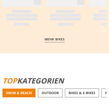
MEHR BIKES
MEHR ERFAHREN
TOP
KATEGORIEN
SWIM & BEACH
OUTDOOR
BIKES & E-BIKES
R