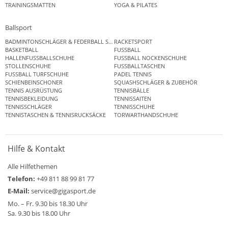
TRAININGSMATTEN
YOGA & PILATES
Ballsport
BADMINTONSCHLÄGER & FEDERBALL SETS
RACKETSPORT
BASKETBALL
FUSSBALL
HALLENFUSSBALLSCHUHE
FUSSBALL NOCKENSCHUHE
STOLLENSCHUHE
FUSSBALLTASCHEN
FUSSBALL TURFSCHUHE
PADEL TENNIS
SCHIENBEINSCHONER
SQUASHSCHLÄGER & ZUBEHÖR
TENNIS AUSRÜSTUNG
TENNISBÄLLE
TENNISBEKLEIDUNG
TENNISSAITEN
TENNISSCHLÄGER
TENNISSCHUHE
TENNISTASCHEN & TENNISRUCKSÄCKE
TORWARTHANDSCHUHE
Hilfe & Kontakt
Alle Hilfethemen
Telefon:
+49 811 88 99 81 77
E-Mail:
service@gigasport.de
Mo. – Fr. 9.30 bis 18.30 Uhr
Sa. 9.30 bis 18.00 Uhr