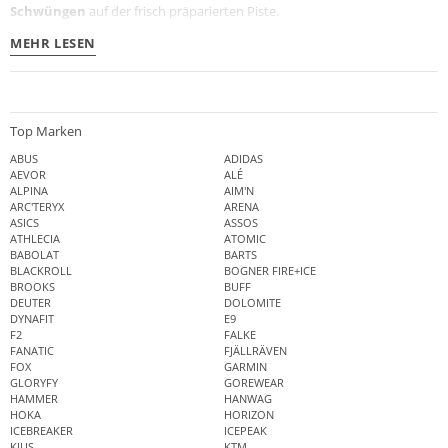
Schwüngen
auf der frisch präparierten Piste.
MEHR LESEN
Top Marken
ABUS
ADIDAS
AEVOR
ALÉ
ALPINA
AIM'N
ARC'TERYX
ARENA
ASICS
ASSOS
ATHLECIA
ATOMIC
BABOLAT
BARTS
BLACKROLL
BOGNER FIRE+ICE
BROOKS
BUFF
DEUTER
DOLOMITE
DYNAFIT
E9
F2
FALKE
FANATIC
FJÄLLRÄVEN
FOX
GARMIN
GLORYFY
GOREWEAR
HAMMER
HANWAG
HOKA
HORIZON
ICEBREAKER
ICEPEAK
KJUS
KTM