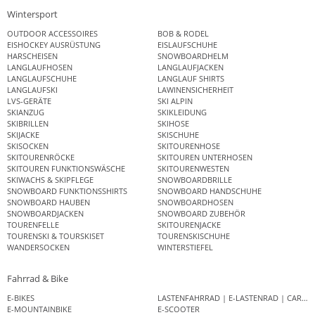
Wintersport
OUTDOOR ACCESSOIRES
BOB & RODEL
EISHOCKEY AUSRÜSTUNG
EISLAUFSCHUHE
HARSCHEISEN
SNOWBOARDHELM
LANGLAUFHOSEN
LANGLAUFJACKEN
LANGLAUFSCHUHE
LANGLAUF SHIRTS
LANGLAUFSKI
LAWINENSICHERHEIT
LVS-GERÄTE
SKI ALPIN
SKIANZUG
SKIKLEIDUNG
SKIBRILLEN
SKIHOSE
SKIJACKE
SKISCHUHE
SKISOCKEN
SKITOURENHOSE
SKITOURENRÖCKE
SKITOUREN UNTERHOSEN
SKITOUREN FUNKTIONSWÄSCHE
SKITOURENWESTEN
SKIWACHS & SKIPFLEGE
SNOWBOARDBRILLE
SNOWBOARD FUNKTIONSSHIRTS
SNOWBOARD HANDSCHUHE
SNOWBOARD HAUBEN
SNOWBOARDHOSEN
SNOWBOARDJACKEN
SNOWBOARD ZUBEHÖR
TOURENFELLE
SKITOURENJACKE
TOURENSKI & TOURSKISET
TOURENSKISCHUHE
WANDERSOCKEN
WINTERSTIEFEL
Fahrrad & Bike
E-BIKES
LASTENFAHRRAD | E-LASTENRAD | CAR
E-MOUNTAINBIKE
E-SCOOTER