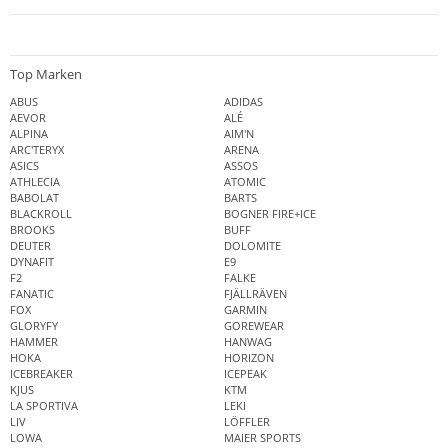
Top Marken
ABUS
ADIDAS
AEVOR
ALÉ
ALPINA
AIM'N
ARC'TERYX
ARENA
ASICS
ASSOS
ATHLECIA
ATOMIC
BABOLAT
BARTS
BLACKROLL
BOGNER FIRE+ICE
BROOKS
BUFF
DEUTER
DOLOMITE
DYNAFIT
E9
F2
FALKE
FANATIC
FJÄLLRÄVEN
FOX
GARMIN
GLORYFY
GOREWEAR
HAMMER
HANWAG
HOKA
HORIZON
ICEBREAKER
ICEPEAK
KJUS
KTM
LA SPORTIVA
LEKI
LIV
LÖFFLER
LOWA
MAIER SPORTS