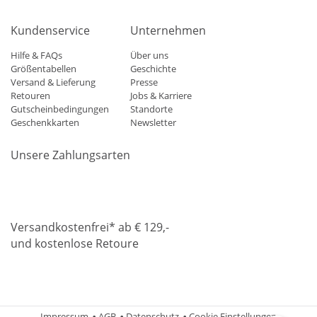
Kundenservice
Unternehmen
Hilfe & FAQs
Über uns
Größentabellen
Geschichte
Versand & Lieferung
Presse
Retouren
Jobs & Karriere
Gutscheinbedingungen
Standorte
Geschenkkarten
Newsletter
Unsere Zahlungsarten
Klarna
Mastercard
Visa
Diners
Applepay
Amazon
Paypa
Versandkostenfrei* ab € 129,-
und kostenlose Retoure
DHL
Gebrüder Weiss
Impressum
AGB
Datenschutz
Cookie Einstellungen