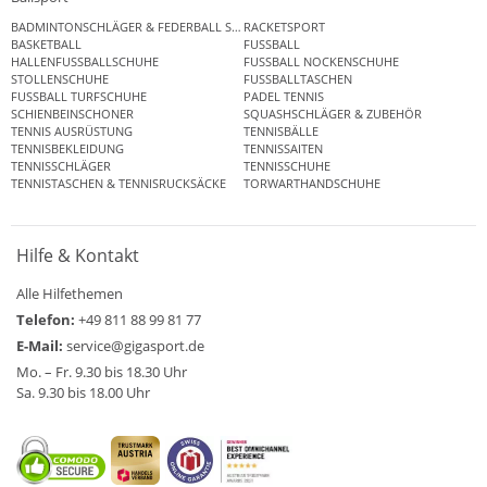
BADMINTONSCHLÄGER & FEDERBALL SETS
RACKETSPORT
BASKETBALL
FUSSBALL
HALLENFUSSBALLSCHUHE
FUSSBALL NOCKENSCHUHE
STOLLENSCHUHE
FUSSBALLTASCHEN
FUSSBALL TURFSCHUHE
PADEL TENNIS
SCHIENBEINSCHONER
SQUASHSCHLÄGER & ZUBEHÖR
TENNIS AUSRÜSTUNG
TENNISBÄLLE
TENNISBEKLEIDUNG
TENNISSAITEN
TENNISSCHLÄGER
TENNISSCHUHE
TENNISTASCHEN & TENNISRUCKSÄCKE
TORWARTHANDSCHUHE
Hilfe & Kontakt
Alle Hilfethemen
Telefon:
+49 811 88 99 81 77
E-Mail:
service@gigasport.de
Mo. – Fr. 9.30 bis 18.30 Uhr
Sa. 9.30 bis 18.00 Uhr