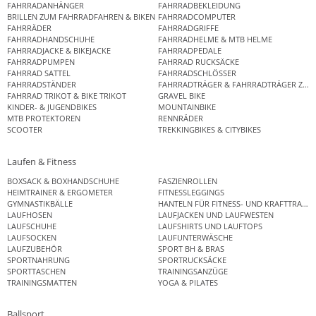
FAHRRADANHÄNGER
FAHRRADBEKLEIDUNG
BRILLEN ZUM FAHRRADFAHREN & BIKEN
FAHRRADCOMPUTER
FAHRRÄDER
FAHRRADGRIFFE
FAHRRADHANDSCHUHE
FAHRRADHELME & MTB HELME
FAHRRADJACKE & BIKEJACKE
FAHRRADPEDALE
FAHRRADPUMPEN
FAHRRAD RUCKSÄCKE
FAHRRAD SATTEL
FAHRRADSCHLÖSSER
FAHRRADSTÄNDER
FAHRRADTRÄGER & FAHRRADTRÄGER ZUB
FAHRRAD TRIKOT & BIKE TRIKOT
GRAVEL BIKE
KINDER- & JUGENDBIKES
MOUNTAINBIKE
MTB PROTEKTOREN
RENNRÄDER
SCOOTER
TREKKINGBIKES & CITYBIKES
Laufen & Fitness
BOXSACK & BOXHANDSCHUHE
FASZIENROLLEN
HEIMTRAINER & ERGOMETER
FITNESSLEGGINGS
GYMNASTIKBÄLLE
HANTELN FÜR FITNESS- UND KRAFTTRAINI
LAUFHOSEN
LAUFJACKEN UND LAUFWESTEN
LAUFSCHUHE
LAUFSHIRTS UND LAUFTOPS
LAUFSOCKEN
LAUFUNTERWÄSCHE
LAUFZUBEHÖR
SPORT BH & BRAS
SPORTNAHRUNG
SPORTRUCKSÄCKE
SPORTTASCHEN
TRAININGSANZÜGE
TRAININGSMATTEN
YOGA & PILATES
Ballsport