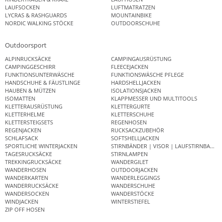
LAUFSOCKEN
LUFTMATRATZEN
LYCRAS & RASHGUARDS
MOUNTAINBIKE
NORDIC WALKING STÖCKE
OUTDOORSCHUHE
Outdoorsport
ALPINRUCKSÄCKE
CAMPINGAUSRÜSTUNG
CAMPINGGESCHIRR
FLEECEJACKEN
FUNKTIONSUNTERWÄSCHE
FUNKTIONSWÄSCHE PFLEGE
HANDSCHUHE & FÄUSTLINGE
HARDSHELLJACKEN
HAUBEN & MÜTZEN
ISOLATIONSJACKEN
ISOMATTEN
KLAPPMESSER UND MULTITOOLS
KLETTERAUSRÜSTUNG
KLETTERGURTE
KLETTERHELME
KLETTERSCHUHE
KLETTERSTEIGSETS
REGENHOSEN
REGENJACKEN
RUCKSACKZUBEHÖR
SCHLAFSACK
SOFTSHELLJACKEN
SPORTLICHE WINTERJACKEN
STIRNBÄNDER | VISOR | LAUFSTIRNBAND
TAGESRUCKSÄCKE
STIRNLAMPEN
TREKKINGRUCKSÄCKE
WANDERGILET
WANDERHOSEN
OUTDOORJACKEN
WANDERKARTEN
WANDERLEGGINGS
WANDERRUCKSÄCKE
WANDERSCHUHE
WANDERSOCKEN
WANDERSTÖCKE
WINDJACKEN
WINTERSTIEFEL
ZIP OFF HOSEN