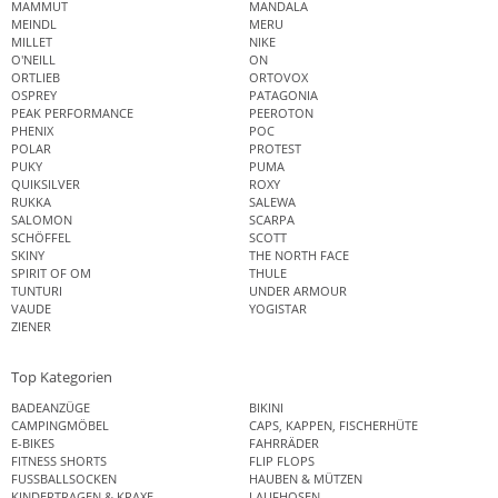
MAMMUT
MANDALA
MEINDL
MERU
MILLET
NIKE
O'NEILL
ON
ORTLIEB
ORTOVOX
OSPREY
PATAGONIA
PEAK PERFORMANCE
PEEROTON
PHENIX
POC
POLAR
PROTEST
PUKY
PUMA
QUIKSILVER
ROXY
RUKKA
SALEWA
SALOMON
SCARPA
SCHÖFFEL
SCOTT
SKINY
THE NORTH FACE
SPIRIT OF OM
THULE
TUNTURI
UNDER ARMOUR
VAUDE
YOGISTAR
ZIENER
Top Kategorien
BADEANZÜGE
BIKINI
CAMPINGMÖBEL
CAPS, KAPPEN, FISCHERHÜTE
E-BIKES
FAHRRÄDER
FITNESS SHORTS
FLIP FLOPS
FUSSBALLSOCKEN
HAUBEN & MÜTZEN
KINDERTRAGEN & KRAXE
LAUFHOSEN