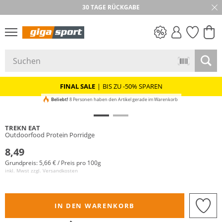
30 TAGE RÜCKGABE
PREIS & WERT
SALE
FINAL SALE
|
BIS ZU -50% SPAREN
Beliebt!
8 Personen haben den Artikel gerade im Warenkorb
TREKN EAT
Outdoorfood Protein Porridge
8,49
Grundpreis: 5,66 € / Preis pro 100g
inkl. Mwst zzgl.
Versandkosten
IN DEN WARENKORB