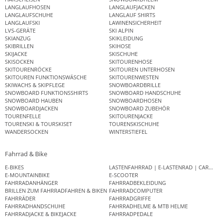
LANGLAUFHOSEN
LANGLAUFJACKEN
LANGLAUFSCHUHE
LANGLAUF SHIRTS
LANGLAUFSKI
LAWINENSICHERHEIT
LVS-GERÄTE
SKI ALPIN
SKIANZUG
SKIKLEIDUNG
SKIBRILLEN
SKIHOSE
SKIJACKE
SKISCHUHE
SKISOCKEN
SKITOURENHOSE
SKITOURENRÖCKE
SKITOUREN UNTERHOSEN
SKITOUREN FUNKTIONSWÄSCHE
SKITOURENWESTEN
SKIWACHS & SKIPFLEGE
SNOWBOARDBRILLE
SNOWBOARD FUNKTIONSSHIRTS
SNOWBOARD HANDSCHUHE
SNOWBOARD HAUBEN
SNOWBOARDHOSEN
SNOWBOARDJACKEN
SNOWBOARD ZUBEHÖR
TOURENFELLE
SKITOURENJACKE
TOURENSKI & TOURSKISET
TOURENSKISCHUHE
WANDERSOCKEN
WINTERSTIEFEL
Fahrrad & Bike
E-BIKES
LASTENFAHRRAD | E-LASTENRAD | CAR
E-MOUNTAINBIKE
E-SCOOTER
FAHRRADANHÄNGER
FAHRRADBEKLEIDUNG
BRILLEN ZUM FAHRRADFAHREN & BIKEN
FAHRRADCOMPUTER
FAHRRÄDER
FAHRRADGRIFFE
FAHRRADHANDSCHUHE
FAHRRADHELME & MTB HELME
FAHRRADJACKE & BIKEJACKE
FAHRRADPEDALE