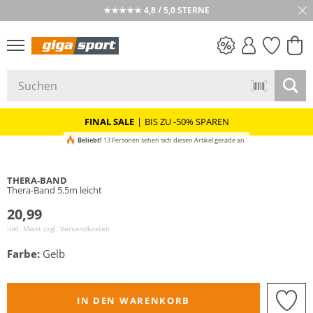
★★★★★ 4,8 / 5,0 STERNE
PREIS & WERT
SALE
FINAL SALE
|
BIS ZU -50% SPAREN
Beliebt!
13 Personen sehen sich diesen Artikel gerade an
THERA-BAND
Thera-Band 5.5m leicht
20,99
inkl. Mwst zzgl.
Versandkosten
Farbe:
Gelb
IN DEN WARENKORB