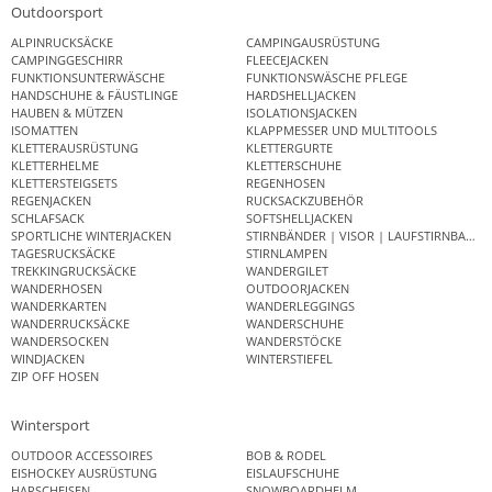
Outdoorsport
ALPINRUCKSÄCKE
CAMPINGAUSRÜSTUNG
CAMPINGGESCHIRR
FLEECEJACKEN
FUNKTIONSUNTERWÄSCHE
FUNKTIONSWÄSCHE PFLEGE
HANDSCHUHE & FÄUSTLINGE
HARDSHELLJACKEN
HAUBEN & MÜTZEN
ISOLATIONSJACKEN
ISOMATTEN
KLAPPMESSER UND MULTITOOLS
KLETTERAUSRÜSTUNG
KLETTERGURTE
KLETTERHELME
KLETTERSCHUHE
KLETTERSTEIGSETS
REGENHOSEN
REGENJACKEN
RUCKSACKZUBEHÖR
SCHLAFSACK
SOFTSHELLJACKEN
SPORTLICHE WINTERJACKEN
STIRNBÄNDER | VISOR | LAUFSTIRNBAND
TAGESRUCKSÄCKE
STIRNLAMPEN
TREKKINGRUCKSÄCKE
WANDERGILET
WANDERHOSEN
OUTDOORJACKEN
WANDERKARTEN
WANDERLEGGINGS
WANDERRUCKSÄCKE
WANDERSCHUHE
WANDERSOCKEN
WANDERSTÖCKE
WINDJACKEN
WINTERSTIEFEL
ZIP OFF HOSEN
Wintersport
OUTDOOR ACCESSOIRES
BOB & RODEL
EISHOCKEY AUSRÜSTUNG
EISLAUFSCHUHE
HARSCHEISEN
SNOWBOARDHELM