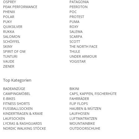
OSPREY
PATAGONIA
PEAK PERFORMANCE
PEEROTON
PHENIX
POC
POLAR
PROTEST
PUKY
PUMA
QUIKSILVER
ROXY
RUKKA
SALEWA
SALOMON
SCARPA
SCHÖFFEL
SCOTT
SKINY
THE NORTH FACE
SPIRIT OF OM
THULE
TUNTURI
UNDER ARMOUR
VAUDE
YOGISTAR
ZIENER
Top Kategorien
BADEANZÜGE
BIKINI
CAMPINGMÖBEL
CAPS, KAPPEN, FISCHERHÜTE
E-BIKES
FAHRRÄDER
FITNESS SHORTS
FLIP FLOPS
FUSSBALLSOCKEN
HAUBEN & MÜTZEN
KINDERTRAGEN & KRAXE
LAUFHOSEN
LAUFSOCKEN
LUFTMATRATZEN
LYCRAS & RASHGUARDS
MOUNTAINBIKE
NORDIC WALKING STÖCKE
OUTDOORSCHUHE