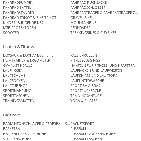
FAHRRADPUMPEN
FAHRRAD RUCKSÄCKE
FAHRRAD SATTEL
FAHRRADSCHLÖSSER
FAHRRADSTÄNDER
FAHRRADTRÄGER & FAHRRADTRÄGER ZUB
FAHRRAD TRIKOT & BIKE TRIKOT
GRAVEL BIKE
KINDER- & JUGENDBIKES
MOUNTAINBIKE
MTB PROTEKTOREN
RENNRÄDER
SCOOTER
TREKKINGBIKES & CITYBIKES
Laufen & Fitness
BOXSACK & BOXHANDSCHUHE
FASZIENROLLEN
HEIMTRAINER & ERGOMETER
FITNESSLEGGINGS
GYMNASTIKBÄLLE
HANTELN FÜR FITNESS- UND KRAFTTRAINI
LAUFHOSEN
LAUFJACKEN UND LAUFWESTEN
LAUFSCHUHE
LAUFSHIRTS UND LAUFTOPS
LAUFSOCKEN
LAUFUNTERWÄSCHE
LAUFZUBEHÖR
SPORT BH & BRAS
SPORTNAHRUNG
SPORTRUCKSÄCKE
SPORTTASCHEN
TRAININGSANZÜGE
TRAININGSMATTEN
YOGA & PILATES
Ballsport
BADMINTONSCHLÄGER & FEDERBALL SETS
RACKETSPORT
BASKETBALL
FUSSBALL
HALLENFUSSBALLSCHUHE
FUSSBALL NOCKENSCHUHE
STOLLENSCHUHE
FUSSBALLTASCHEN