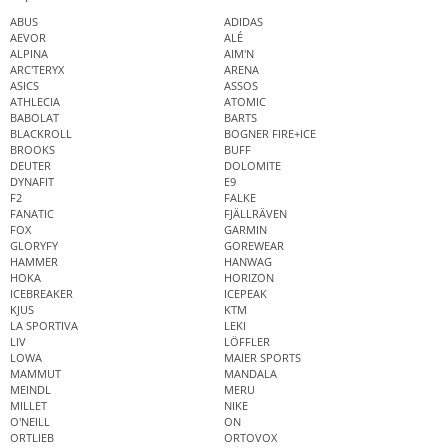
ABUS
ADIDAS
AEVOR
ALÉ
ALPINA
AIM'N
ARC'TERYX
ARENA
ASICS
ASSOS
ATHLECIA
ATOMIC
BABOLAT
BARTS
BLACKROLL
BOGNER FIRE+ICE
BROOKS
BUFF
DEUTER
DOLOMITE
DYNAFIT
E9
F2
FALKE
FANATIC
FJÄLLRÄVEN
FOX
GARMIN
GLORYFY
GOREWEAR
HAMMER
HANWAG
HOKA
HORIZON
ICEBREAKER
ICEPEAK
KJUS
KTM
LA SPORTIVA
LEKI
LIV
LÖFFLER
LOWA
MAIER SPORTS
MAMMUT
MANDALA
MEINDL
MERU
MILLET
NIKE
O'NEILL
ON
ORTLIEB
ORTOVOX