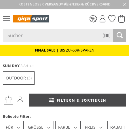
30 TAGE RÜCKGABE
PREIS & WERT
SALE
FINAL SALE
|
BIS ZU -50% SPAREN
SUN DAY
3 Artikel
OUTDOOR
(3)
FILTERN & SORTIEREN
Beliebte Filter:
FÜR
GRÖSSE
FARBE
PREIS
RABATT