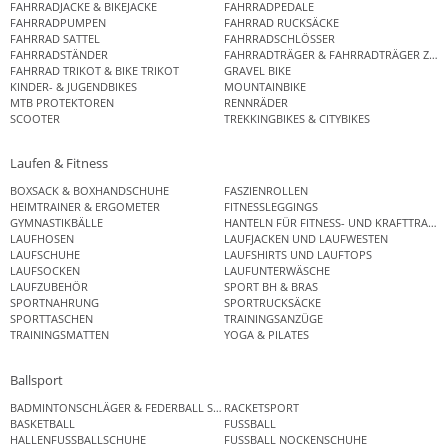
FAHRRADJACKE & BIKEJACKE
FAHRRADPEDALE
FAHRRADPUMPEN
FAHRRAD RUCKSÄCKE
FAHRRAD SATTEL
FAHRRADSCHLÖSSER
FAHRRADSTÄNDER
FAHRRADTRÄGER & FAHRRADTRÄGER ZUB
FAHRRAD TRIKOT & BIKE TRIKOT
GRAVEL BIKE
KINDER- & JUGENDBIKES
MOUNTAINBIKE
MTB PROTEKTOREN
RENNRÄDER
SCOOTER
TREKKINGBIKES & CITYBIKES
Laufen & Fitness
BOXSACK & BOXHANDSCHUHE
FASZIENROLLEN
HEIMTRAINER & ERGOMETER
FITNESSLEGGINGS
GYMNASTIKBÄLLE
HANTELN FÜR FITNESS- UND KRAFTTRAINI
LAUFHOSEN
LAUFJACKEN UND LAUFWESTEN
LAUFSCHUHE
LAUFSHIRTS UND LAUFTOPS
LAUFSOCKEN
LAUFUNTERWÄSCHE
LAUFZUBEHÖR
SPORT BH & BRAS
SPORTNAHRUNG
SPORTRUCKSÄCKE
SPORTTASCHEN
TRAININGSANZÜGE
TRAININGSMATTEN
YOGA & PILATES
Ballsport
BADMINTONSCHLÄGER & FEDERBALL SETS
RACKETSPORT
BASKETBALL
FUSSBALL
HALLENFUSSBALLSCHUHE
FUSSBALL NOCKENSCHUHE