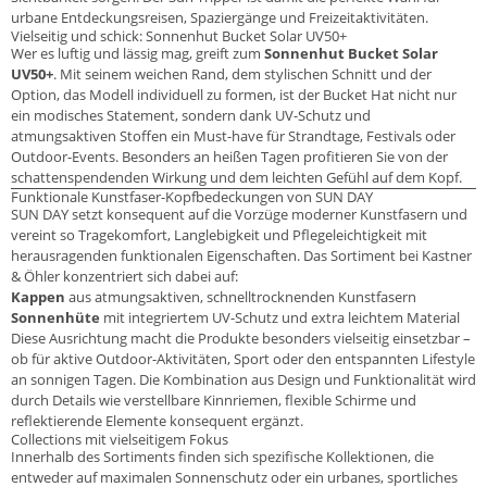
urbane Entdeckungsreisen, Spaziergänge und Freizeitaktivitäten.
Vielseitig und schick: Sonnenhut Bucket Solar UV50+
Wer es luftig und lässig mag, greift zum
Sonnenhut Bucket Solar
UV50+
. Mit seinem weichen Rand, dem stylischen Schnitt und der
Option, das Modell individuell zu formen, ist der Bucket Hat nicht nur
ein modisches Statement, sondern dank UV-Schutz und
atmungsaktiven Stoffen ein Must-have für Strandtage, Festivals oder
Outdoor-Events. Besonders an heißen Tagen profitieren Sie von der
schattenspendenden Wirkung und dem leichten Gefühl auf dem Kopf.
Funktionale Kunstfaser-Kopfbedeckungen von SUN DAY
SUN DAY setzt konsequent auf die Vorzüge moderner Kunstfasern und
vereint so Tragekomfort, Langlebigkeit und Pflegeleichtigkeit mit
herausragenden funktionalen Eigenschaften. Das Sortiment bei Kastner
& Öhler konzentriert sich dabei auf:
Kappen
aus atmungsaktiven, schnelltrocknenden Kunstfasern
Sonnenhüte
mit integriertem UV-Schutz und extra leichtem Material
Diese Ausrichtung macht die Produkte besonders vielseitig einsetzbar –
ob für aktive Outdoor-Aktivitäten, Sport oder den entspannten Lifestyle
an sonnigen Tagen. Die Kombination aus Design und Funktionalität wird
durch Details wie verstellbare Kinnriemen, flexible Schirme und
reflektierende Elemente konsequent ergänzt.
Collections mit vielseitigem Fokus
Innerhalb des Sortiments finden sich spezifische Kollektionen, die
entweder auf maximalen Sonnenschutz oder ein urbanes, sportliches