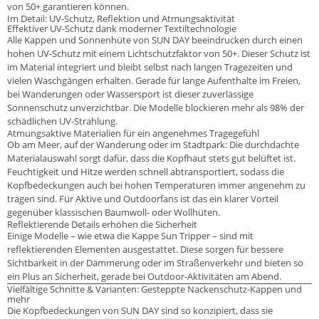
von 50+ garantieren können.
Im Detail: UV-Schutz, Reflektion und Atmungsaktivität
Effektiver UV-Schutz dank moderner Textiltechnologie
Alle Kappen und Sonnenhüte von SUN DAY beeindrucken durch einen
hohen UV-Schutz mit einem Lichtschutzfaktor von 50+. Dieser Schutz ist
im Material integriert und bleibt selbst nach langen Tragezeiten und
vielen Waschgängen erhalten. Gerade für lange Aufenthalte im Freien,
bei Wanderungen oder Wassersport ist dieser zuverlässige
Sonnenschutz unverzichtbar. Die Modelle blockieren mehr als 98% der
schädlichen UV-Strahlung.
Atmungsaktive Materialien für ein angenehmes Tragegefühl
Ob am Meer, auf der Wanderung oder im Stadtpark: Die durchdachte
Materialauswahl sorgt dafür, dass die Kopfhaut stets gut belüftet ist.
Feuchtigkeit und Hitze werden schnell abtransportiert, sodass die
Kopfbedeckungen auch bei hohen Temperaturen immer angenehm zu
tragen sind. Für Aktive und Outdoorfans ist das ein klarer Vorteil
gegenüber klassischen Baumwoll- oder Wollhüten.
Reflektierende Details erhöhen die Sicherheit
Einige Modelle – wie etwa die Kappe Sun Tripper – sind mit
reflektierenden Elementen ausgestattet. Diese sorgen für bessere
Sichtbarkeit in der Dämmerung oder im Straßenverkehr und bieten so
ein Plus an Sicherheit, gerade bei Outdoor-Aktivitäten am Abend.
Vielfältige Schnitte & Varianten: Gesteppte Nackenschutz-Kappen und
mehr
Die Kopfbedeckungen von SUN DAY sind so konzipiert, dass sie