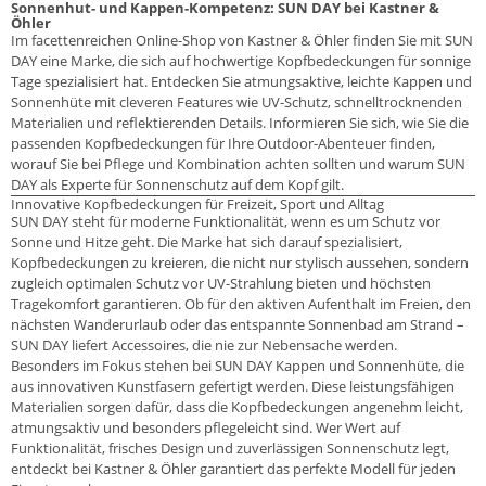
Sonnenhut- und Kappen-Kompetenz: SUN DAY bei Kastner &
Öhler
Im facettenreichen Online-Shop von Kastner & Öhler finden Sie mit SUN
DAY eine Marke, die sich auf hochwertige Kopfbedeckungen für sonnige
Tage spezialisiert hat. Entdecken Sie atmungsaktive, leichte Kappen und
Sonnenhüte mit cleveren Features wie UV-Schutz, schnelltrocknenden
Materialien und reflektierenden Details. Informieren Sie sich, wie Sie die
passenden Kopfbedeckungen für Ihre Outdoor-Abenteuer finden,
worauf Sie bei Pflege und Kombination achten sollten und warum SUN
DAY als Experte für Sonnenschutz auf dem Kopf gilt.
Innovative Kopfbedeckungen für Freizeit, Sport und Alltag
SUN DAY steht für moderne Funktionalität, wenn es um Schutz vor
Sonne und Hitze geht. Die Marke hat sich darauf spezialisiert,
Kopfbedeckungen zu kreieren, die nicht nur stylisch aussehen, sondern
zugleich optimalen Schutz vor UV-Strahlung bieten und höchsten
Tragekomfort garantieren. Ob für den aktiven Aufenthalt im Freien, den
nächsten Wanderurlaub oder das entspannte Sonnenbad am Strand –
SUN DAY liefert Accessoires, die nie zur Nebensache werden.
Besonders im Fokus stehen bei SUN DAY Kappen und Sonnenhüte, die
aus innovativen Kunstfasern gefertigt werden. Diese leistungsfähigen
Materialien sorgen dafür, dass die Kopfbedeckungen angenehm leicht,
atmungsaktiv und besonders pflegeleicht sind. Wer Wert auf
Funktionalität, frisches Design und zuverlässigen Sonnenschutz legt,
entdeckt bei Kastner & Öhler garantiert das perfekte Modell für jeden