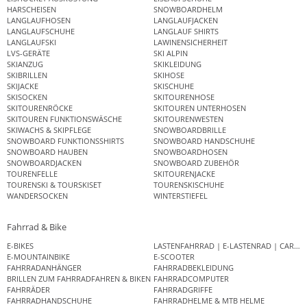
HARSCHEISEN
SNOWBOARDHELM
LANGLAUFHOSEN
LANGLAUFJACKEN
LANGLAUFSCHUHE
LANGLAUF SHIRTS
LANGLAUFSKI
LAWINENSICHERHEIT
LVS-GERÄTE
SKI ALPIN
SKIANZUG
SKIKLEIDUNG
SKIBRILLEN
SKIHOSE
SKIJACKE
SKISCHUHE
SKISOCKEN
SKITOURENHOSE
SKITOURENRÖCKE
SKITOUREN UNTERHOSEN
SKITOUREN FUNKTIONSWÄSCHE
SKITOURENWESTEN
SKIWACHS & SKIPFLEGE
SNOWBOARDBRILLE
SNOWBOARD FUNKTIONSSHIRTS
SNOWBOARD HANDSCHUHE
SNOWBOARD HAUBEN
SNOWBOARDHOSEN
SNOWBOARDJACKEN
SNOWBOARD ZUBEHÖR
TOURENFELLE
SKITOURENJACKE
TOURENSKI & TOURSKISET
TOURENSKISCHUHE
WANDERSOCKEN
WINTERSTIEFEL
Fahrrad & Bike
E-BIKES
LASTENFAHRRAD | E-LASTENRAD | CAR
E-MOUNTAINBIKE
E-SCOOTER
FAHRRADANHÄNGER
FAHRRADBEKLEIDUNG
BRILLEN ZUM FAHRRADFAHREN & BIKEN
FAHRRADCOMPUTER
FAHRRÄDER
FAHRRADGRIFFE
FAHRRADHANDSCHUHE
FAHRRADHELME & MTB HELME