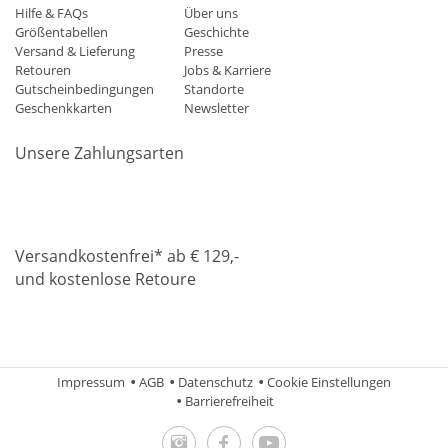
Hilfe & FAQs
Über uns
Größentabellen
Geschichte
Versand & Lieferung
Presse
Retouren
Jobs & Karriere
Gutscheinbedingungen
Standorte
Geschenkkarten
Newsletter
Unsere Zahlungsarten
Klarna
Mastercard
Visa
Diners
Applepay
Amazon
Paypa
Versandkostenfrei* ab € 129,-
und kostenlose Retoure
DHL
Gebrüder Weiss
Impressum
AGB
Datenschutz
Cookie Einstellungen
Barrierefreiheit