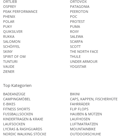
ORTLIEB
ORTOVOX
OSPREY
PATAGONIA
PEAK PERFORMANCE
PEEROTON
PHENIX
POC
POLAR
PROTEST
PUKY
PUMA
QUIKSILVER
ROXY
RUKKA
SALEWA
SALOMON
SCARPA
SCHÖFFEL
SCOTT
SKINY
THE NORTH FACE
SPIRIT OF OM
THULE
TUNTURI
UNDER ARMOUR
VAUDE
YOGISTAR
ZIENER
Top Kategorien
BADEANZÜGE
BIKINI
CAMPINGMÖBEL
CAPS, KAPPEN, FISCHERHÜTE
E-BIKES
FAHRRÄDER
FITNESS SHORTS
FLIP FLOPS
FUSSBALLSOCKEN
HAUBEN & MÜTZEN
KINDERTRAGEN & KRAXE
LAUFHOSEN
LAUFSOCKEN
LUFTMATRATZEN
LYCRAS & RASHGUARDS
MOUNTAINBIKE
NORDIC WALKING STÖCKE
OUTDOORSCHUHE