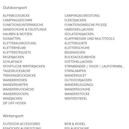
Outdoorsport
ALPINRUCKSÄCKE
CAMPINGAUSRÜSTUNG
CAMPINGGESCHIRR
FLEECEJACKEN
FUNKTIONSUNTERWÄSCHE
FUNKTIONSWÄSCHE PFLEGE
HANDSCHUHE & FÄUSTLINGE
HARDSHELLJACKEN
HAUBEN & MÜTZEN
ISOLATIONSJACKEN
ISOMATTEN
KLAPPMESSER UND MULTITOOLS
KLETTERAUSRÜSTUNG
KLETTERGURTE
KLETTERHELME
KLETTERSCHUHE
KLETTERSTEIGSETS
REGENHOSEN
REGENJACKEN
RUCKSACKZUBEHÖR
SCHLAFSACK
SOFTSHELLJACKEN
SPORTLICHE WINTERJACKEN
STIRNBÄNDER | VISOR | LAUFSTIRNBAND
TAGESRUCKSÄCKE
STIRNLAMPEN
TREKKINGRUCKSÄCKE
WANDERGILET
WANDERHOSEN
OUTDOORJACKEN
WANDERKARTEN
WANDERLEGGINGS
WANDERRUCKSÄCKE
WANDERSCHUHE
WANDERSOCKEN
WANDERSTÖCKE
WINDJACKEN
WINTERSTIEFEL
ZIP OFF HOSEN
Wintersport
OUTDOOR ACCESSOIRES
BOB & RODEL
EISHOCKEY AUSRÜSTUNG
EISLAUFSCHUHE