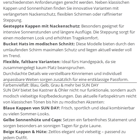
verschiedensten Anforderungen gerecht werden. Neben klassischen
Kappen und Sonnenhüten finden Sie innovative Varianten mit
verlängertem Nackenschutz, flexiblen Schirmen oder raffinierter
Steppung.
Gesteppte Kappen mit Nackenschutz:
Besonders geeignet für
intensive Sonnenstunden und längere Ausflüge. Die Steppung sorgt für
einen modernen Look und erhöhten Tragekomfort.
Bucket Hats im modischen Schnitt:
Diese Modelle bieten durch den
umlaufenden Schirm maximalen Schutz und liegen aktuell wieder voll
im Trend.
Flexible, faltbare Varianten:
Ideal fürs Handgepäck, da sie
zusammengelegt kaum Platz beanspruchen.
Durchdachte Details wie verstellbare Kinnriemen und individuell
anpassbare Weiten sorgen zusätzlich für eine erstklassige Passform.
Farbenvielfalt: Blau, Gelb, Grau & mehr bei SUN DAY
SUN DAY bietet bei Kastner & Öhler nicht nur funktionale, sondern auch
modisch vielseitige Kopfbedeckungen. Das aktuelle Farbspektrum reicht
von klassischen Tönen bis hin zu modischen Akzenten:
Blaue Kappen von SUN DAY:
Frisch, sportlich und ideal kombinierbar
zu vielen Sommer-Looks.
Gelbe Sonnenhüte und Caps:
Setzen ein farbenfrohes Statement und
sorgen besonders an sonnigen Tagen für gute Laune.
Beige Kappen & Hüte:
Zeitlos elegant und vielseitig – passend zu
jedem Outfit.