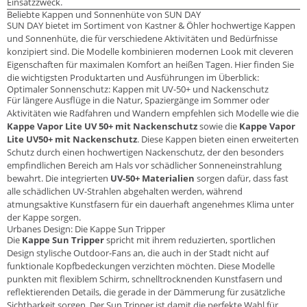
Einsatzzweck.
Beliebte Kappen und Sonnenhüte von SUN DAY
SUN DAY bietet im Sortiment von Kastner & Öhler hochwertige Kappen
und Sonnenhüte, die für verschiedene Aktivitäten und Bedürfnisse
konzipiert sind. Die Modelle kombinieren modernen Look mit cleveren
Eigenschaften für maximalen Komfort an heißen Tagen. Hier finden Sie
die wichtigsten Produktarten und Ausführungen im Überblick:
Optimaler Sonnenschutz: Kappen mit UV-50+ und Nackenschutz
Für längere Ausflüge in die Natur, Spaziergänge im Sommer oder
Aktivitäten wie Radfahren und Wandern empfehlen sich Modelle wie die
Kappe Vapor Lite UV 50+ mit Nackenschutz
sowie die
Kappe Vapor
Lite UV50+ mit Nackenschutz
. Diese Kappen bieten einen erweiterten
Schutz durch einen hochwertigen Nackenschutz, der den besonders
empfindlichen Bereich am Hals vor schädlicher Sonneneinstrahlung
bewahrt. Die integrierten
UV-50+ Materialien
sorgen dafür, dass fast
alle schädlichen UV-Strahlen abgehalten werden, während
atmungsaktive Kunstfasern für ein dauerhaft angenehmes Klima unter
der Kappe sorgen.
Urbanes Design: Die Kappe Sun Tripper
Die
Kappe Sun Tripper
spricht mit ihrem reduzierten, sportlichen
Design stylische Outdoor-Fans an, die auch in der Stadt nicht auf
funktionale Kopfbedeckungen verzichten möchten. Diese Modelle
punkten mit flexiblem Schirm, schnelltrocknenden Kunstfasern und
reflektierenden Details, die gerade in der Dämmerung für zusätzliche
Sichtbarkeit sorgen. Der Sun Tripper ist damit die perfekte Wahl für