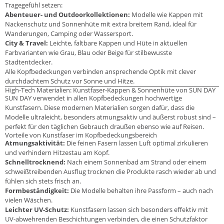
Tragegefühl setzen:
Abenteuer- und Outdoorkollektionen:
Modelle wie Kappen mit
Nackenschutz und Sonnenhüte mit extra breitem Rand, ideal für
Wanderungen, Camping oder Wassersport.
City & Travel:
Leichte, faltbare Kappen und Hüte in aktuellen
Farbvarianten wie Grau, Blau oder Beige für stilbewusste
Stadtentdecker.
Alle Kopfbedeckungen verbinden ansprechende Optik mit clever
durchdachtem Schutz vor Sonne und Hitze.
High-Tech Materialien: Kunstfaser-Kappen & Sonnenhüte von SUN DAY
SUN DAY verwendet in allen Kopfbedeckungen hochwertige
Kunstfasern. Diese modernen Materialien sorgen dafür, dass die
Modelle ultraleicht, besonders atmungsaktiv und äußerst robust sind –
perfekt für den täglichen Gebrauch draußen ebenso wie auf Reisen.
Vorteile von Kunstfaser im Kopfbedeckungsbereich
Atmungsaktivität:
Die feinen Fasern lassen Luft optimal zirkulieren
und verhindern Hitzestau am Kopf.
Schnelltrocknend:
Nach einem Sonnenbad am Strand oder einem
schweißtreibenden Ausflug trocknen die Produkte rasch wieder ab und
fühlen sich stets frisch an.
Formbeständigkeit:
Die Modelle behalten ihre Passform – auch nach
vielen Wäschen.
Leichter UV-Schutz:
Kunstfasern lassen sich besonders effektiv mit
UV-abwehrenden Beschichtungen verbinden, die einen Schutzfaktor