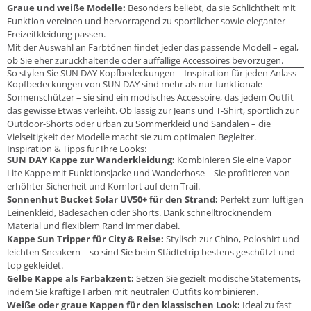
Graue und weiße Modelle:
Besonders beliebt, da sie Schlichtheit mit
Funktion vereinen und hervorragend zu sportlicher sowie eleganter
Freizeitkleidung passen.
Mit der Auswahl an Farbtönen findet jeder das passende Modell – egal,
ob Sie eher zurückhaltende oder auffällige Accessoires bevorzugen.
So stylen Sie SUN DAY Kopfbedeckungen – Inspiration für jeden Anlass
Kopfbedeckungen von SUN DAY sind mehr als nur funktionale
Sonnenschützer – sie sind ein modisches Accessoire, das jedem Outfit
das gewisse Etwas verleiht. Ob lässig zur Jeans und T-Shirt, sportlich zur
Outdoor-Shorts oder urban zu Sommerkleid und Sandalen – die
Vielseitigkeit der Modelle macht sie zum optimalen Begleiter.
Inspiration & Tipps für Ihre Looks:
SUN DAY Kappe zur Wanderkleidung:
Kombinieren Sie eine Vapor
Lite Kappe mit Funktionsjacke und Wanderhose – Sie profitieren von
erhöhter Sicherheit und Komfort auf dem Trail.
Sonnenhut Bucket Solar UV50+ für den Strand:
Perfekt zum luftigen
Leinenkleid, Badesachen oder Shorts. Dank schnelltrocknendem
Material und flexiblem Rand immer dabei.
Kappe Sun Tripper für City & Reise:
Stylisch zur Chino, Poloshirt und
leichten Sneakern – so sind Sie beim Städtetrip bestens geschützt und
top gekleidet.
Gelbe Kappe als Farbakzent:
Setzen Sie gezielt modische Statements,
indem Sie kräftige Farben mit neutralen Outfits kombinieren.
Weiße oder graue Kappen für den klassischen Look:
Ideal zu fast