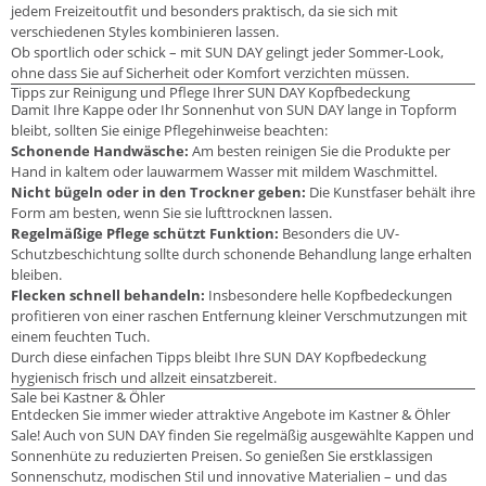
jedem Freizeitoutfit und besonders praktisch, da sie sich mit
verschiedenen Styles kombinieren lassen.
Ob sportlich oder schick – mit SUN DAY gelingt jeder Sommer-Look,
ohne dass Sie auf Sicherheit oder Komfort verzichten müssen.
Tipps zur Reinigung und Pflege Ihrer SUN DAY Kopfbedeckung
Damit Ihre Kappe oder Ihr Sonnenhut von SUN DAY lange in Topform
bleibt, sollten Sie einige Pflegehinweise beachten:
Schonende Handwäsche:
Am besten reinigen Sie die Produkte per
Hand in kaltem oder lauwarmem Wasser mit mildem Waschmittel.
Nicht bügeln oder in den Trockner geben:
Die Kunstfaser behält ihre
Form am besten, wenn Sie sie lufttrocknen lassen.
Regelmäßige Pflege schützt Funktion:
Besonders die UV-
Schutzbeschichtung sollte durch schonende Behandlung lange erhalten
bleiben.
Flecken schnell behandeln:
Insbesondere helle Kopfbedeckungen
profitieren von einer raschen Entfernung kleiner Verschmutzungen mit
einem feuchten Tuch.
Durch diese einfachen Tipps bleibt Ihre SUN DAY Kopfbedeckung
hygienisch frisch und allzeit einsatzbereit.
Sale bei Kastner & Öhler
Entdecken Sie immer wieder attraktive Angebote im Kastner & Öhler
Sale! Auch von SUN DAY finden Sie regelmäßig ausgewählte Kappen und
Sonnenhüte zu reduzierten Preisen. So genießen Sie erstklassigen
Sonnenschutz, modischen Stil und innovative Materialien – und das