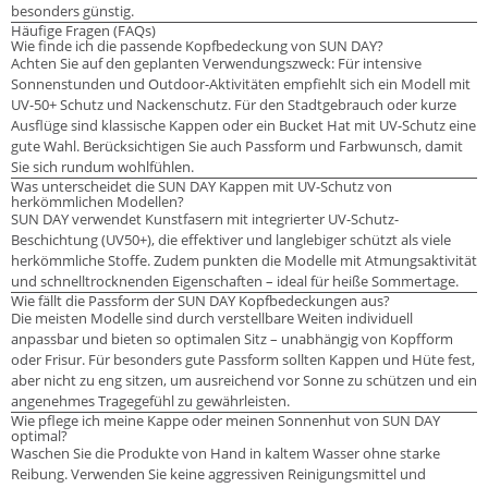
besonders günstig.
Häufige Fragen (FAQs)
Wie finde ich die passende Kopfbedeckung von SUN DAY?
Achten Sie auf den geplanten Verwendungszweck: Für intensive
Sonnenstunden und Outdoor-Aktivitäten empfiehlt sich ein Modell mit
UV-50+ Schutz und Nackenschutz. Für den Stadtgebrauch oder kurze
Ausflüge sind klassische Kappen oder ein Bucket Hat mit UV-Schutz eine
gute Wahl. Berücksichtigen Sie auch Passform und Farbwunsch, damit
Sie sich rundum wohlfühlen.
Was unterscheidet die SUN DAY Kappen mit UV-Schutz von
herkömmlichen Modellen?
SUN DAY verwendet Kunstfasern mit integrierter UV-Schutz-
Beschichtung (UV50+), die effektiver und langlebiger schützt als viele
herkömmliche Stoffe. Zudem punkten die Modelle mit Atmungsaktivität
und schnelltrocknenden Eigenschaften – ideal für heiße Sommertage.
Wie fällt die Passform der SUN DAY Kopfbedeckungen aus?
Die meisten Modelle sind durch verstellbare Weiten individuell
anpassbar und bieten so optimalen Sitz – unabhängig von Kopfform
oder Frisur. Für besonders gute Passform sollten Kappen und Hüte fest,
aber nicht zu eng sitzen, um ausreichend vor Sonne zu schützen und ein
angenehmes Tragegefühl zu gewährleisten.
Wie pflege ich meine Kappe oder meinen Sonnenhut von SUN DAY
optimal?
Waschen Sie die Produkte von Hand in kaltem Wasser ohne starke
Reibung. Verwenden Sie keine aggressiven Reinigungsmittel und