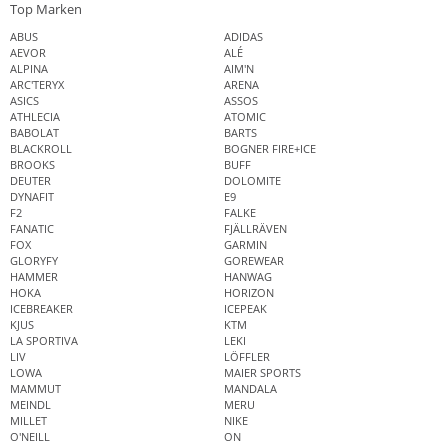
Top Marken
ABUS
ADIDAS
AEVOR
ALÉ
ALPINA
AIM'N
ARC'TERYX
ARENA
ASICS
ASSOS
ATHLECIA
ATOMIC
BABOLAT
BARTS
BLACKROLL
BOGNER FIRE+ICE
BROOKS
BUFF
DEUTER
DOLOMITE
DYNAFIT
E9
F2
FALKE
FANATIC
FJÄLLRÄVEN
FOX
GARMIN
GLORYFY
GOREWEAR
HAMMER
HANWAG
HOKA
HORIZON
ICEBREAKER
ICEPEAK
KJUS
KTM
LA SPORTIVA
LEKI
LIV
LÖFFLER
LOWA
MAIER SPORTS
MAMMUT
MANDALA
MEINDL
MERU
MILLET
NIKE
O'NEILL
ON