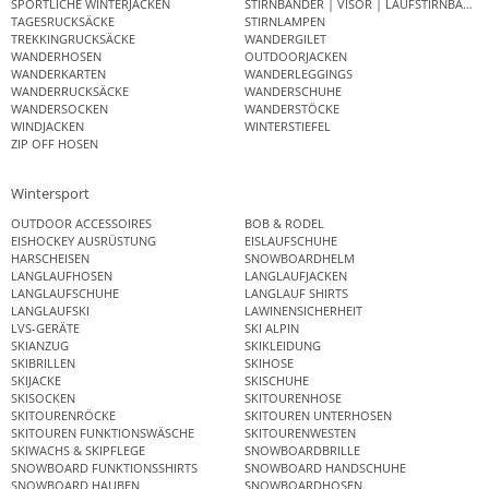
SPORTLICHE WINTERJACKEN
STIRNBÄNDER | VISOR | LAUFSTIRNBAND
TAGESRUCKSÄCKE
STIRNLAMPEN
TREKKINGRUCKSÄCKE
WANDERGILET
WANDERHOSEN
OUTDOORJACKEN
WANDERKARTEN
WANDERLEGGINGS
WANDERRUCKSÄCKE
WANDERSCHUHE
WANDERSOCKEN
WANDERSTÖCKE
WINDJACKEN
WINTERSTIEFEL
ZIP OFF HOSEN
Wintersport
OUTDOOR ACCESSOIRES
BOB & RODEL
EISHOCKEY AUSRÜSTUNG
EISLAUFSCHUHE
HARSCHEISEN
SNOWBOARDHELM
LANGLAUFHOSEN
LANGLAUFJACKEN
LANGLAUFSCHUHE
LANGLAUF SHIRTS
LANGLAUFSKI
LAWINENSICHERHEIT
LVS-GERÄTE
SKI ALPIN
SKIANZUG
SKIKLEIDUNG
SKIBRILLEN
SKIHOSE
SKIJACKE
SKISCHUHE
SKISOCKEN
SKITOURENHOSE
SKITOURENRÖCKE
SKITOUREN UNTERHOSEN
SKITOUREN FUNKTIONSWÄSCHE
SKITOURENWESTEN
SKIWACHS & SKIPFLEGE
SNOWBOARDBRILLE
SNOWBOARD FUNKTIONSSHIRTS
SNOWBOARD HANDSCHUHE
SNOWBOARD HAUBEN
SNOWBOARDHOSEN