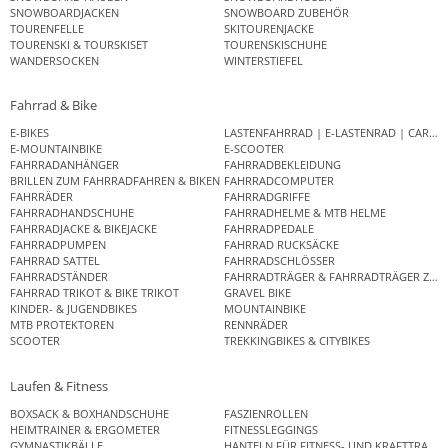
SNOWBOARDJACKEN
SNOWBOARD ZUBEHÖR
TOURENFELLE
SKITOURENJACKE
TOURENSKI & TOURSKISET
TOURENSKISCHUHE
WANDERSOCKEN
WINTERSTIEFEL
Fahrrad & Bike
E-BIKES
LASTENFAHRRAD | E-LASTENRAD | CAR
E-MOUNTAINBIKE
E-SCOOTER
FAHRRADANHÄNGER
FAHRRADBEKLEIDUNG
BRILLEN ZUM FAHRRADFAHREN & BIKEN
FAHRRADCOMPUTER
FAHRRÄDER
FAHRRADGRIFFE
FAHRRADHANDSCHUHE
FAHRRADHELME & MTB HELME
FAHRRADJACKE & BIKEJACKE
FAHRRADPEDALE
FAHRRADPUMPEN
FAHRRAD RUCKSÄCKE
FAHRRAD SATTEL
FAHRRADSCHLÖSSER
FAHRRADSTÄNDER
FAHRRADTRÄGER & FAHRRADTRÄGER ZUB
FAHRRAD TRIKOT & BIKE TRIKOT
GRAVEL BIKE
KINDER- & JUGENDBIKES
MOUNTAINBIKE
MTB PROTEKTOREN
RENNRÄDER
SCOOTER
TREKKINGBIKES & CITYBIKES
Laufen & Fitness
BOXSACK & BOXHANDSCHUHE
FASZIENROLLEN
HEIMTRAINER & ERGOMETER
FITNESSLEGGINGS
GYMNASTIKBÄLLE
HANTELN FÜR FITNESS- UND KRAFTTRAINI