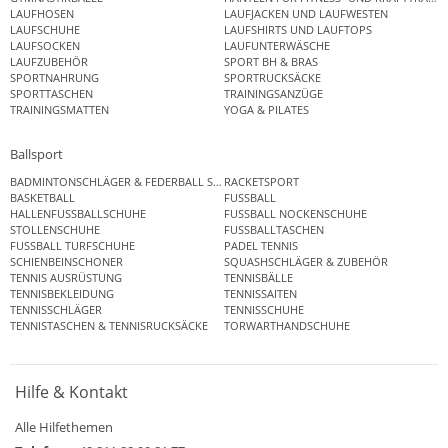
LAUFHOSEN
LAUFJACKEN UND LAUFWESTEN
LAUFSCHUHE
LAUFSHIRTS UND LAUFTOPS
LAUFSOCKEN
LAUFUNTERWÄSCHE
LAUFZUBEHÖR
SPORT BH & BRAS
SPORTNAHRUNG
SPORTRUCKSÄCKE
SPORTTASCHEN
TRAININGSANZÜGE
TRAININGSMATTEN
YOGA & PILATES
Ballsport
BADMINTONSCHLÄGER & FEDERBALL SETS
RACKETSPORT
BASKETBALL
FUSSBALL
HALLENFUSSBALLSCHUHE
FUSSBALL NOCKENSCHUHE
STOLLENSCHUHE
FUSSBALLTASCHEN
FUSSBALL TURFSCHUHE
PADEL TENNIS
SCHIENBEINSCHONER
SQUASHSCHLÄGER & ZUBEHÖR
TENNIS AUSRÜSTUNG
TENNISBÄLLE
TENNISBEKLEIDUNG
TENNISSAITEN
TENNISSCHLÄGER
TENNISSCHUHE
TENNISTASCHEN & TENNISRUCKSÄCKE
TORWARTHANDSCHUHE
Hilfe & Kontakt
Alle Hilfethemen