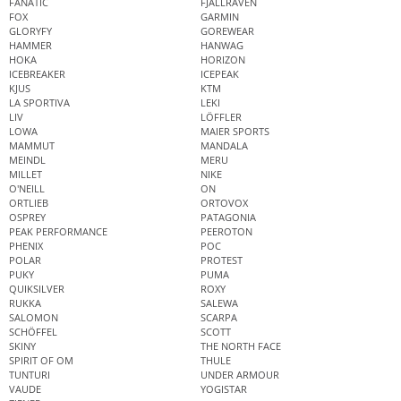
FANATIC
FJÄLLRÄVEN
FOX
GARMIN
GLORYFY
GOREWEAR
HAMMER
HANWAG
HOKA
HORIZON
ICEBREAKER
ICEPEAK
KJUS
KTM
LA SPORTIVA
LEKI
LIV
LÖFFLER
LOWA
MAIER SPORTS
MAMMUT
MANDALA
MEINDL
MERU
MILLET
NIKE
O'NEILL
ON
ORTLIEB
ORTOVOX
OSPREY
PATAGONIA
PEAK PERFORMANCE
PEEROTON
PHENIX
POC
POLAR
PROTEST
PUKY
PUMA
QUIKSILVER
ROXY
RUKKA
SALEWA
SALOMON
SCARPA
SCHÖFFEL
SCOTT
SKINY
THE NORTH FACE
SPIRIT OF OM
THULE
TUNTURI
UNDER ARMOUR
VAUDE
YOGISTAR