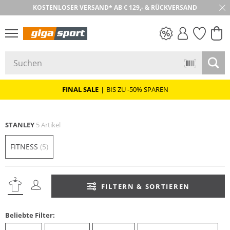
KOSTENLOSER VERSAND* AB € 129,- & RÜCKVERSAND
PREIS & WERT
SALE
FINAL SALE
|
BIS ZU -50% SPAREN
STANLEY
5 Artikel
FITNESS
(5)
FILTERN & SORTIEREN
Beliebte Filter: