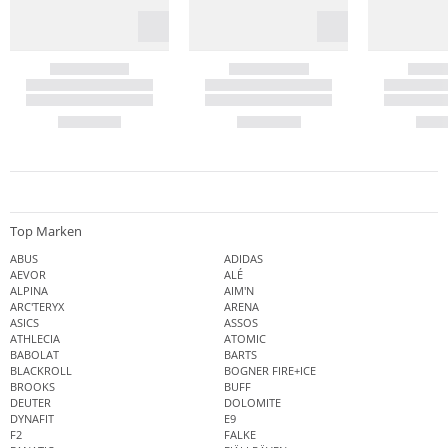
Top Marken
ABUS
ADIDAS
AEVOR
ALÉ
ALPINA
AIM'N
ARC'TERYX
ARENA
ASICS
ASSOS
ATHLECIA
ATOMIC
BABOLAT
BARTS
BLACKROLL
BOGNER FIRE+ICE
BROOKS
BUFF
DEUTER
DOLOMITE
DYNAFIT
E9
F2
FALKE