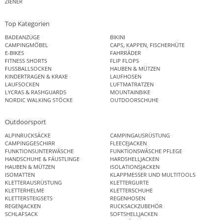
ZIENER
Top Kategorien
BADEANZÜGE
BIKINI
CAMPINGMÖBEL
CAPS, KAPPEN, FISCHERHÜTE
E-BIKES
FAHRRÄDER
FITNESS SHORTS
FLIP FLOPS
FUSSBALLSOCKEN
HAUBEN & MÜTZEN
KINDERTRAGEN & KRAXE
LAUFHOSEN
LAUFSOCKEN
LUFTMATRATZEN
LYCRAS & RASHGUARDS
MOUNTAINBIKE
NORDIC WALKING STÖCKE
OUTDOORSCHUHE
Outdoorsport
ALPINRUCKSÄCKE
CAMPINGAUSRÜSTUNG
CAMPINGGESCHIRR
FLEECEJACKEN
FUNKTIONSUNTERWÄSCHE
FUNKTIONSWÄSCHE PFLEGE
HANDSCHUHE & FÄUSTLINGE
HARDSHELLJACKEN
HAUBEN & MÜTZEN
ISOLATIONSJACKEN
ISOMATTEN
KLAPPMESSER UND MULTITOOLS
KLETTERAUSRÜSTUNG
KLETTERGURTE
KLETTERHELME
KLETTERSCHUHE
KLETTERSTEIGSETS
REGENHOSEN
REGENJACKEN
RUCKSACKZUBEHÖR
SCHLAFSACK
SOFTSHELLJACKEN