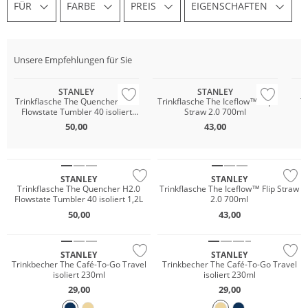
FÜR
FARBE
PREIS
EIGENSCHAFTEN
Unsere Empfehlungen für Sie
STANLEY
STANLEY
Trinkflasche The Quencher H2.0
Trinkflasche The Iceflow™ Flip
T
Flowstate Tumbler 40 isoliert
Straw 2.0 700ml
1,2L
50,00
43,00
STANLEY
STANLEY
Trinkflasche The Quencher H2.0
Trinkflasche The Iceflow™ Flip Straw
Flowstate Tumbler 40 isoliert 1,2L
2.0 700ml
50,00
43,00
STANLEY
STANLEY
Trinkbecher The Café-To-Go Travel
Trinkbecher The Café-To-Go Travel
isoliert 230ml
isoliert 230ml
29,00
29,00