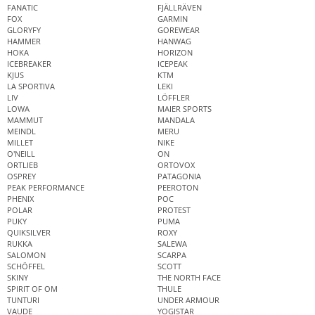
FANATIC
FJÄLLRÄVEN
FOX
GARMIN
GLORYFY
GOREWEAR
HAMMER
HANWAG
HOKA
HORIZON
ICEBREAKER
ICEPEAK
KJUS
KTM
LA SPORTIVA
LEKI
LIV
LÖFFLER
LOWA
MAIER SPORTS
MAMMUT
MANDALA
MEINDL
MERU
MILLET
NIKE
O'NEILL
ON
ORTLIEB
ORTOVOX
OSPREY
PATAGONIA
PEAK PERFORMANCE
PEEROTON
PHENIX
POC
POLAR
PROTEST
PUKY
PUMA
QUIKSILVER
ROXY
RUKKA
SALEWA
SALOMON
SCARPA
SCHÖFFEL
SCOTT
SKINY
THE NORTH FACE
SPIRIT OF OM
THULE
TUNTURI
UNDER ARMOUR
VAUDE
YOGISTAR