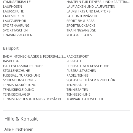
GYMNASTIKBÄLLE
HANTELN FÜR FITNESS- UND KRAFTTRAINI
LAUFHOSEN
LAUFJACKEN UND LAUFWESTEN
LAUFSCHUHE
LAUFSHIRTS UND LAUFTOPS
LAUFSOCKEN
LAUFUNTERWÄSCHE
LAUFZUBEHÖR
SPORT BH & BRAS
SPORTNAHRUNG
SPORTRUCKSÄCKE
SPORTTASCHEN
TRAININGSANZÜGE
TRAININGSMATTEN
YOGA & PILATES
Ballsport
BADMINTONSCHLÄGER & FEDERBALL SETS
RACKETSPORT
BASKETBALL
FUSSBALL
HALLENFUSSBALLSCHUHE
FUSSBALL NOCKENSCHUHE
STOLLENSCHUHE
FUSSBALLTASCHEN
FUSSBALL TURFSCHUHE
PADEL TENNIS
SCHIENBEINSCHONER
SQUASHSCHLÄGER & ZUBEHÖR
TENNIS AUSRÜSTUNG
TENNISBÄLLE
TENNISBEKLEIDUNG
TENNISSAITEN
TENNISSCHLÄGER
TENNISSCHUHE
TENNISTASCHEN & TENNISRUCKSÄCKE
TORWARTHANDSCHUHE
Hilfe & Kontakt
Alle Hilfethemen