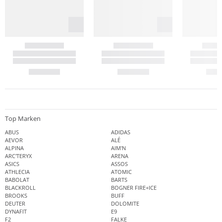
Top Marken
ABUS
ADIDAS
AEVOR
ALÉ
ALPINA
AIM'N
ARC'TERYX
ARENA
ASICS
ASSOS
ATHLECIA
ATOMIC
BABOLAT
BARTS
BLACKROLL
BOGNER FIRE+ICE
BROOKS
BUFF
DEUTER
DOLOMITE
DYNAFIT
E9
F2
FALKE