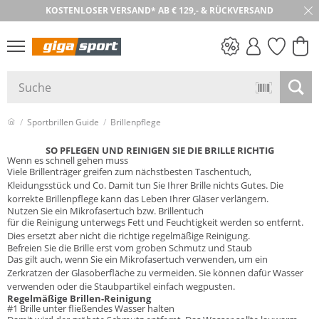
KOSTENLOSER VERSAND* AB € 129,- & RÜCKVERSAND
PREIS & WERT
SALE
Sportbrillen Guide
Brillenpflege
SO PFLEGEN UND REINIGEN SIE DIE BRILLE RICHTIG
Wenn es schnell gehen muss
Viele Brillenträger greifen zum nächstbesten Taschentuch,
Kleidungsstück und Co. Damit tun Sie Ihrer Brille nichts Gutes. Die
korrekte Brillenpflege kann das Leben Ihrer Gläser verlängern.
Nutzen Sie ein Mikrofasertuch bzw. Brillentuch
für die Reinigung unterwegs
Fett und Feuchtigkeit werden so entfernt.
Dies ersetzt aber nicht die richtige regelmäßige Reinigung.
Befreien Sie die Brille erst vom groben Schmutz und Staub
Das gilt auch, wenn Sie ein Mikrofasertuch verwenden, um ein
Zerkratzen der Glasoberfläche zu vermeiden. Sie können dafür Wasser
verwenden oder die Staubpartikel einfach wegpusten.
Regelmäßige Brillen-Reinigung
#1 Brille unter fließendes Wasser halten