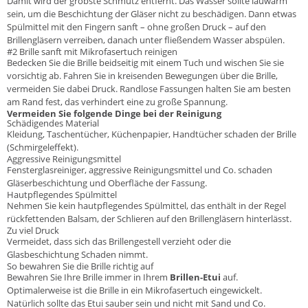
Damit wird der gröbste Schmutz entfernt. Das Wasser sollte lauwarm
sein, um die Beschichtung der Gläser nicht zu beschädigen. Dann etwas
Spülmittel mit den Fingern sanft – ohne großen Druck – auf den
Brillengläsern verreiben, danach unter fließendem Wasser abspülen.
#2 Brille sanft mit Mikrofasertuch reinigen
Bedecken Sie die Brille beidseitig mit einem Tuch und wischen Sie sie
vorsichtig ab. Fahren Sie in kreisenden Bewegungen über die Brille,
vermeiden Sie dabei Druck. Randlose Fassungen halten Sie am besten
am Rand fest, das verhindert eine zu große Spannung.
Vermeiden Sie folgende Dinge bei der Reinigung
Schädigendes Material
Kleidung, Taschentücher, Küchenpapier, Handtücher schaden der Brille
(Schmirgeleffekt).
Aggressive Reinigungsmittel
Fensterglasreiniger, aggressive Reinigungsmittel und Co. schaden
Gläserbeschichtung und Oberfläche der Fassung.
Hautpflegendes Spülmittel
Nehmen Sie kein hautpflegendes Spülmittel, das enthält in der Regel
rückfettenden Balsam, der Schlieren auf den Brillengläsern hinterlässt.
Zu viel Druck
Vermeidet, dass sich das Brillengestell verzieht oder die
Glasbeschichtung Schaden nimmt.
So bewahren Sie die Brille richtig auf
Bewahren Sie Ihre Brille immer in Ihrem
Brillen-Etui
auf.
Optimalerweise ist die Brille in ein Mikrofasertuch eingewickelt.
Natürlich sollte das Etui sauber sein und nicht mit Sand und Co.