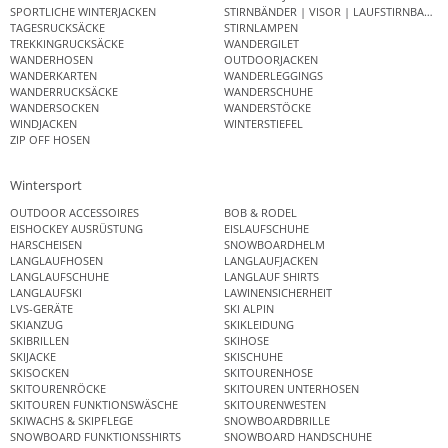
SPORTLICHE WINTERJACKEN
STIRNBÄNDER | VISOR | LAUFSTIRNBAND
TAGESRUCKSÄCKE
STIRNLAMPEN
TREKKINGRUCKSÄCKE
WANDERGILET
WANDERHOSEN
OUTDOORJACKEN
WANDERKARTEN
WANDERLEGGINGS
WANDERRUCKSÄCKE
WANDERSCHUHE
WANDERSOCKEN
WANDERSTÖCKE
WINDJACKEN
WINTERSTIEFEL
ZIP OFF HOSEN
Wintersport
OUTDOOR ACCESSOIRES
BOB & RODEL
EISHOCKEY AUSRÜSTUNG
EISLAUFSCHUHE
HARSCHEISEN
SNOWBOARDHELM
LANGLAUFHOSEN
LANGLAUFJACKEN
LANGLAUFSCHUHE
LANGLAUF SHIRTS
LANGLAUFSKI
LAWINENSICHERHEIT
LVS-GERÄTE
SKI ALPIN
SKIANZUG
SKIKLEIDUNG
SKIBRILLEN
SKIHOSE
SKIJACKE
SKISCHUHE
SKISOCKEN
SKITOURENHOSE
SKITOURENRÖCKE
SKITOUREN UNTERHOSEN
SKITOUREN FUNKTIONSWÄSCHE
SKITOURENWESTEN
SKIWACHS & SKIPFLEGE
SNOWBOARDBRILLE
SNOWBOARD FUNKTIONSSHIRTS
SNOWBOARD HANDSCHUHE