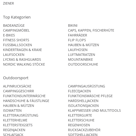
ZIENER
Top Kategorien
BADEANZÜGE
BIKINI
CAMPINGMÖBEL
CAPS, KAPPEN, FISCHERHÜTE
E-BIKES
FAHRRÄDER
FITNESS SHORTS
FLIP FLOPS
FUSSBALLSOCKEN
HAUBEN & MÜTZEN
KINDERTRAGEN & KRAXE
LAUFHOSEN
LAUFSOCKEN
LUFTMATRATZEN
LYCRAS & RASHGUARDS
MOUNTAINBIKE
NORDIC WALKING STÖCKE
OUTDOORSCHUHE
Outdoorsport
ALPINRUCKSÄCKE
CAMPINGAUSRÜSTUNG
CAMPINGGESCHIRR
FLEECEJACKEN
FUNKTIONSUNTERWÄSCHE
FUNKTIONSWÄSCHE PFLEGE
HANDSCHUHE & FÄUSTLINGE
HARDSHELLJACKEN
HAUBEN & MÜTZEN
ISOLATIONSJACKEN
ISOMATTEN
KLAPPMESSER UND MULTITOOLS
KLETTERAUSRÜSTUNG
KLETTERGURTE
KLETTERHELME
KLETTERSCHUHE
KLETTERSTEIGSETS
REGENHOSEN
REGENJACKEN
RUCKSACKZUBEHÖR
SCHLAFSACK
SOFTSHELLJACKEN