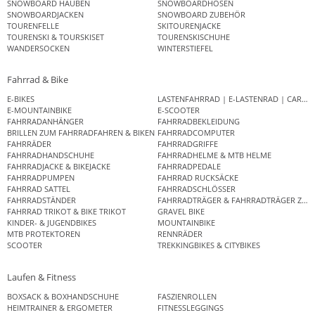
SNOWBOARD HAUBEN
SNOWBOARDHOSEN
SNOWBOARDJACKEN
SNOWBOARD ZUBEHÖR
TOURENFELLE
SKITOURENJACKE
TOURENSKI & TOURSKISET
TOURENSKISCHUHE
WANDERSOCKEN
WINTERSTIEFEL
Fahrrad & Bike
E-BIKES
LASTENFAHRRAD | E-LASTENRAD | CAR
E-MOUNTAINBIKE
E-SCOOTER
FAHRRADANHÄNGER
FAHRRADBEKLEIDUNG
BRILLEN ZUM FAHRRADFAHREN & BIKEN
FAHRRADCOMPUTER
FAHRRÄDER
FAHRRADGRIFFE
FAHRRADHANDSCHUHE
FAHRRADHELME & MTB HELME
FAHRRADJACKE & BIKEJACKE
FAHRRADPEDALE
FAHRRADPUMPEN
FAHRRAD RUCKSÄCKE
FAHRRAD SATTEL
FAHRRADSCHLÖSSER
FAHRRADSTÄNDER
FAHRRADTRÄGER & FAHRRADTRÄGER ZUB
FAHRRAD TRIKOT & BIKE TRIKOT
GRAVEL BIKE
KINDER- & JUGENDBIKES
MOUNTAINBIKE
MTB PROTEKTOREN
RENNRÄDER
SCOOTER
TREKKINGBIKES & CITYBIKES
Laufen & Fitness
BOXSACK & BOXHANDSCHUHE
FASZIENROLLEN
HEIMTRAINER & ERGOMETER
FITNESSLEGGINGS