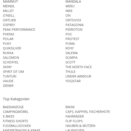
MAMMUT
MANDALA
MEINDL
MERU
MILLET
NIKE
O'NEILL
ON
ORTLIEB
ORTOVOX
OSPREY
PATAGONIA
PEAK PERFORMANCE
PEEROTON
PHENIX
POC
POLAR
PROTEST
PUKY
PUMA
QUIKSILVER
ROXY
RUKKA
SALEWA
SALOMON
SCARPA
SCHÖFFEL
SCOTT
SKINY
THE NORTH FACE
SPIRIT OF OM
THULE
TUNTURI
UNDER ARMOUR
VAUDE
YOGISTAR
ZIENER
Top Kategorien
BADEANZÜGE
BIKINI
CAMPINGMÖBEL
CAPS, KAPPEN, FISCHERHÜTE
E-BIKES
FAHRRÄDER
FITNESS SHORTS
FLIP FLOPS
FUSSBALLSOCKEN
HAUBEN & MÜTZEN
KINDERTRAGEN & KRAXE
LAUFHOSEN