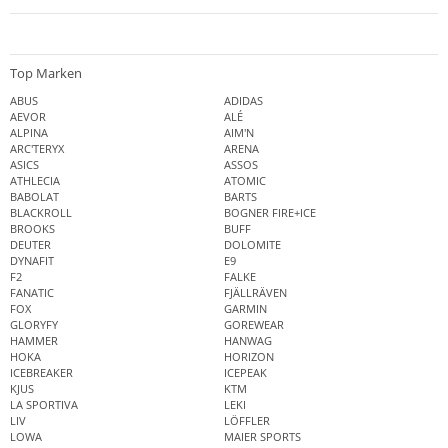
Top Marken
ABUS
ADIDAS
AEVOR
ALÉ
ALPINA
AIM'N
ARC'TERYX
ARENA
ASICS
ASSOS
ATHLECIA
ATOMIC
BABOLAT
BARTS
BLACKROLL
BOGNER FIRE+ICE
BROOKS
BUFF
DEUTER
DOLOMITE
DYNAFIT
E9
F2
FALKE
FANATIC
FJÄLLRÄVEN
FOX
GARMIN
GLORYFY
GOREWEAR
HAMMER
HANWAG
HOKA
HORIZON
ICEBREAKER
ICEPEAK
KJUS
KTM
LA SPORTIVA
LEKI
LIV
LÖFFLER
LOWA
MAIER SPORTS