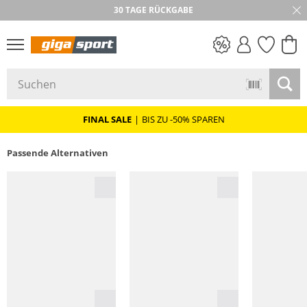
30 TAGE RÜCKGABE
PREIS & WERT
SALE
FINAL SALE
|
BIS ZU -50% SPAREN
Passende Alternativen