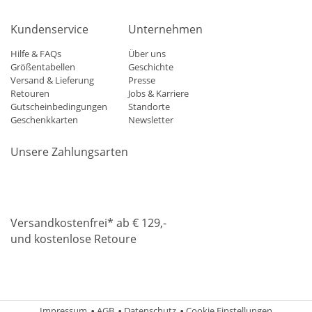
Kundenservice
Unternehmen
Hilfe & FAQs
Über uns
Größentabellen
Geschichte
Versand & Lieferung
Presse
Retouren
Jobs & Karriere
Gutscheinbedingungen
Standorte
Geschenkkarten
Newsletter
Unsere Zahlungsarten
Klarna
Mastercard
Visa
Diners
Applepay
Amazon
Paypa
Versandkostenfrei* ab € 129,-
und kostenlose Retoure
DHL
Gebrüder Weiss
Impressum
AGB
Datenschutz
Cookie Einstellungen