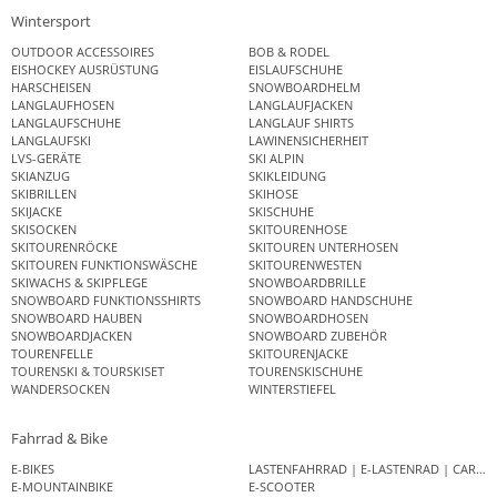
Wintersport
OUTDOOR ACCESSOIRES
BOB & RODEL
EISHOCKEY AUSRÜSTUNG
EISLAUFSCHUHE
HARSCHEISEN
SNOWBOARDHELM
LANGLAUFHOSEN
LANGLAUFJACKEN
LANGLAUFSCHUHE
LANGLAUF SHIRTS
LANGLAUFSKI
LAWINENSICHERHEIT
LVS-GERÄTE
SKI ALPIN
SKIANZUG
SKIKLEIDUNG
SKIBRILLEN
SKIHOSE
SKIJACKE
SKISCHUHE
SKISOCKEN
SKITOURENHOSE
SKITOURENRÖCKE
SKITOUREN UNTERHOSEN
SKITOUREN FUNKTIONSWÄSCHE
SKITOURENWESTEN
SKIWACHS & SKIPFLEGE
SNOWBOARDBRILLE
SNOWBOARD FUNKTIONSSHIRTS
SNOWBOARD HANDSCHUHE
SNOWBOARD HAUBEN
SNOWBOARDHOSEN
SNOWBOARDJACKEN
SNOWBOARD ZUBEHÖR
TOURENFELLE
SKITOURENJACKE
TOURENSKI & TOURSKISET
TOURENSKISCHUHE
WANDERSOCKEN
WINTERSTIEFEL
Fahrrad & Bike
E-BIKES
LASTENFAHRRAD | E-LASTENRAD | CAR
E-MOUNTAINBIKE
E-SCOOTER