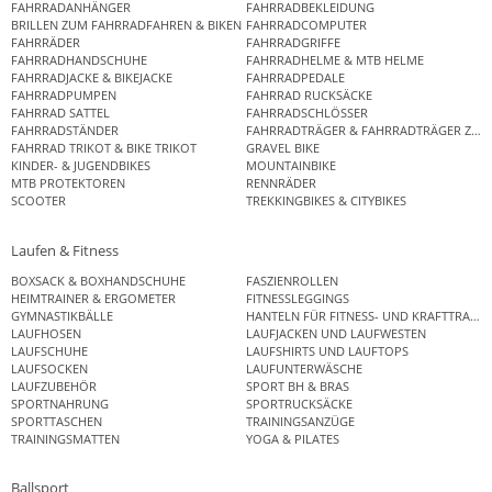
FAHRRADANHÄNGER
FAHRRADBEKLEIDUNG
BRILLEN ZUM FAHRRADFAHREN & BIKEN
FAHRRADCOMPUTER
FAHRRÄDER
FAHRRADGRIFFE
FAHRRADHANDSCHUHE
FAHRRADHELME & MTB HELME
FAHRRADJACKE & BIKEJACKE
FAHRRADPEDALE
FAHRRADPUMPEN
FAHRRAD RUCKSÄCKE
FAHRRAD SATTEL
FAHRRADSCHLÖSSER
FAHRRADSTÄNDER
FAHRRADTRÄGER & FAHRRADTRÄGER ZUB
FAHRRAD TRIKOT & BIKE TRIKOT
GRAVEL BIKE
KINDER- & JUGENDBIKES
MOUNTAINBIKE
MTB PROTEKTOREN
RENNRÄDER
SCOOTER
TREKKINGBIKES & CITYBIKES
Laufen & Fitness
BOXSACK & BOXHANDSCHUHE
FASZIENROLLEN
HEIMTRAINER & ERGOMETER
FITNESSLEGGINGS
GYMNASTIKBÄLLE
HANTELN FÜR FITNESS- UND KRAFTTRAINI
LAUFHOSEN
LAUFJACKEN UND LAUFWESTEN
LAUFSCHUHE
LAUFSHIRTS UND LAUFTOPS
LAUFSOCKEN
LAUFUNTERWÄSCHE
LAUFZUBEHÖR
SPORT BH & BRAS
SPORTNAHRUNG
SPORTRUCKSÄCKE
SPORTTASCHEN
TRAININGSANZÜGE
TRAININGSMATTEN
YOGA & PILATES
Ballsport