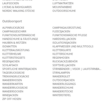
LAUFSOCKEN
LUFTMATRATZEN
LYCRAS & RASHGUARDS
MOUNTAINBIKE
NORDIC WALKING STÖCKE
OUTDOORSCHUHE
Outdoorsport
ALPINRUCKSÄCKE
CAMPINGAUSRÜSTUNG
CAMPINGGESCHIRR
FLEECEJACKEN
FUNKTIONSUNTERWÄSCHE
FUNKTIONSWÄSCHE PFLEGE
HANDSCHUHE & FÄUSTLINGE
HARDSHELLJACKEN
HAUBEN & MÜTZEN
ISOLATIONSJACKEN
ISOMATTEN
KLAPPMESSER UND MULTITOOLS
KLETTERAUSRÜSTUNG
KLETTERGURTE
KLETTERHELME
KLETTERSCHUHE
KLETTERSTEIGSETS
REGENHOSEN
REGENJACKEN
RUCKSACKZUBEHÖR
SCHLAFSACK
SOFTSHELLJACKEN
SPORTLICHE WINTERJACKEN
STIRNBÄNDER | VISOR | LAUFSTIRNBAND
TAGESRUCKSÄCKE
STIRNLAMPEN
TREKKINGRUCKSÄCKE
WANDERGILET
WANDERHOSEN
OUTDOORJACKEN
WANDERKARTEN
WANDERLEGGINGS
WANDERRUCKSÄCKE
WANDERSCHUHE
WANDERSOCKEN
WANDERSTÖCKE
WINDJACKEN
WINTERSTIEFEL
ZIP OFF HOSEN