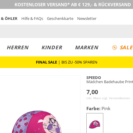
KOSTENLOSER VERSAND* AB € 129,- & RÜCKVERSAND
 & ÖHLER
Hilfe & FAQs
Geschenkkarte
Newsletter
HERREN
KINDER
MARKEN
SALE
FINAL SALE
|
BIS ZU -50% SPAREN
SPEEDO
Mädchen Badehaube Prin
7,00
inkl. Mwst zzgl.
Versandkosten
Farbe:
Pink