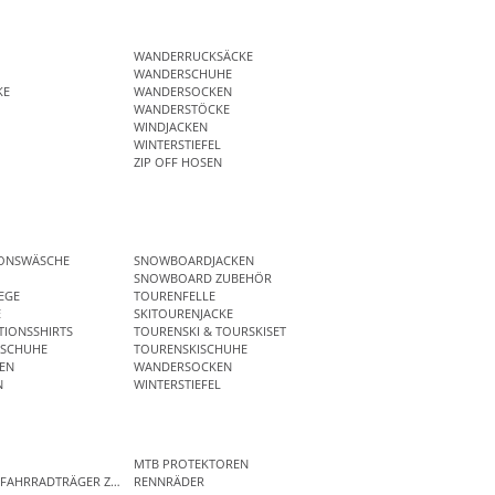
WANDERRUCKSÄCKE
WANDERSCHUHE
KE
WANDERSOCKEN
WANDERSTÖCKE
WINDJACKEN
WINTERSTIEFEL
ZIP OFF HOSEN
IONSWÄSCHE
SNOWBOARDJACKEN
SNOWBOARD ZUBEHÖR
EGE
TOURENFELLE
E
SKITOURENJACKE
IONSSHIRTS
TOURENSKI & TOURSKISET
SCHUHE
TOURENSKISCHUHE
EN
WANDERSOCKEN
N
WINTERSTIEFEL
MTB PROTEKTOREN
 FAHRRADTRÄGER ZUBEHÖR
RENNRÄDER