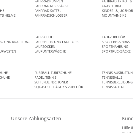
FAHRRADPUMPEN
FAHRRAD TRIKOT & 
FAHRRAD RUCKSÄCKE
GRAVEL BIKE
HE
FAHRRAD SATTEL
KINDER- & JUGENDB
TB HELME
FAHRRADSCHLÖSSER
MOUNTAINBIKE
LAUFSCHUHE
LAUFZUBEHÖR
SS- UND KRAFTTRAINING
LAUFSHIRTS UND LAUFTOPS
SPORT BH & BRAS
LAUFSOCKEN
SPORTNAHRUNG
AUFWESTEN
LAUFUNTERWÄSCHE
SPORTRUCKSÄCKE
HUHE
FUSSBALL TURFSCHUHE
TENNIS AUSRÜSTUN
CHUHE
PADEL TENNIS
TENNISBÄLLE
SCHIENBEINSCHONER
TENNISBEKLEIDUNG
SQUASHSCHLÄGER & ZUBEHÖR
TENNISSAITEN
Unsere Zahlungsarten
Kund
Hilfe 
Klarna
Mastercard
Visa
Diners
Applepay