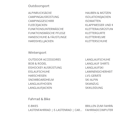
Outdoorsport
ALPINRUCKSÄCKE
HAUBEN & MÜTZEN
CAMPINGAUSRÜSTUNG
ISOLATIONSJACKEN
CAMPINGGESCHIRR
ISOMATTEN
FLEECEJACKEN
KLAPPMESSER UND 
FUNKTIONSUNTERWÄSCHE
KLETTERAUSRÜSTUN
FUNKTIONSWÄSCHE PFLEGE
KLETTERGURTE
HANDSCHUHE & FÄUSTLINGE
KLETTERHELME
HARDSHELLJACKEN
KLETTERSCHUHE
Wintersport
OUTDOOR ACCESSOIRES
LANGLAUFSCHUHE
BOB & RODEL
LANGLAUF SHIRTS
EISHOCKEY AUSRÜSTUNG
LANGLAUFSKI
EISLAUFSCHUHE
LAWINENSICHERHEIT
HARSCHEISEN
LVS-GERÄTE
SNOWBOARDHELM
SKI ALPIN
LANGLAUFHOSEN
SKIANZUG
LANGLAUFJACKEN
SKIKLEIDUNG
Fahrrad & Bike
E-BIKES
BRILLEN ZUM FAHRR
LASTENFAHRRAD | E-LASTENRAD | CARGO BIKE
FAHRRADCOMPUTE