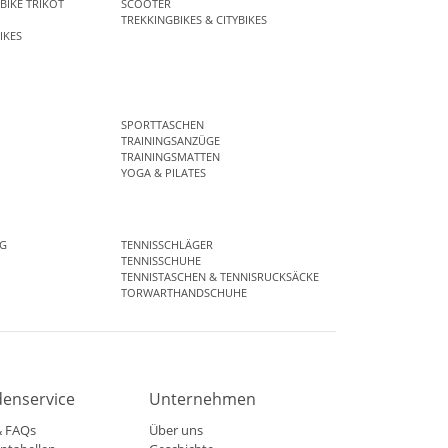
BIKE TRIKOT
SCOOTER
TREKKINGBIKES & CITYBIKES
IKES
SPORTTASCHEN
TRAININGSANZÜGE
TRAININGSMATTEN
YOGA & PILATES
G
TENNISSCHLÄGER
TENNISSCHUHE
TENNISTASCHEN & TENNISRUCKSÄCKE
TORWARTHANDSCHUHE
enservice
Unternehmen
& FAQs
Über uns