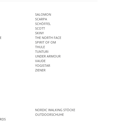
SALOMON
SCARPA
SCHÖFFEL
SCOTT
SKINY
E
THE NORTH FACE
SPIRIT OF OM
THULE
TUNTURI
UNDER ARMOUR
VAUDE
YOGISTAR
ZIENER
NORDIC WALKING STÖCKE
OUTDOORSCHUHE
RDS