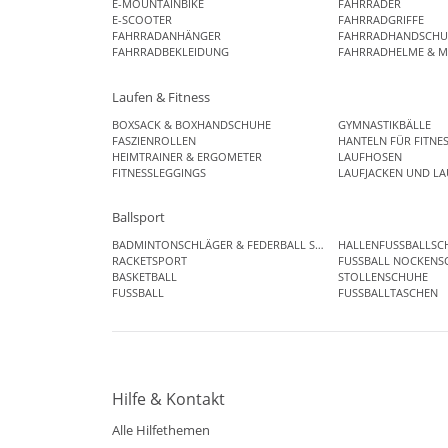
E-MOUNTAINBIKE
FAHRRÄDER
E-SCOOTER
FAHRRADGRIFFE
FAHRRADANHÄNGER
FAHRRADHANDSCHU
FAHRRADBEKLEIDUNG
FAHRRADHELME & M
Laufen & Fitness
BOXSACK & BOXHANDSCHUHE
GYMNASTIKBÄLLE
FASZIENROLLEN
HANTELN FÜR FITNE
HEIMTRAINER & ERGOMETER
LAUFHOSEN
FITNESSLEGGINGS
LAUFJACKEN UND L
Ballsport
BADMINTONSCHLÄGER & FEDERBALL SETS
HALLENFUSSBALLSC
RACKETSPORT
FUSSBALL NOCKENS
BASKETBALL
STOLLENSCHUHE
FUSSBALL
FUSSBALLTASCHEN
Hilfe & Kontakt
Alle Hilfethemen