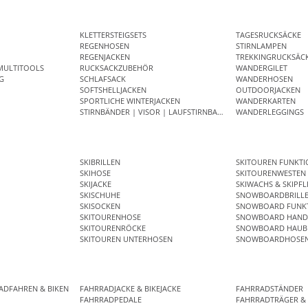
KLETTERSTEIGSETS
TAGESRUCKSÄCKE
REGENHOSEN
STIRNLAMPEN
REGENJACKEN
TREKKINGRUCKSÄC
MULTITOOLS
RUCKSACKZUBEHÖR
WANDERGILET
G
SCHLAFSACK
WANDERHOSEN
SOFTSHELLJACKEN
OUTDOORJACKEN
SPORTLICHE WINTERJACKEN
WANDERKARTEN
STIRNBÄNDER | VISOR | LAUFSTIRNBAND
WANDERLEGGINGS
SKIBRILLEN
SKITOUREN FUNKT
SKIHOSE
SKITOURENWESTEN
SKIJACKE
SKIWACHS & SKIPFL
SKISCHUHE
SNOWBOARDBRILL
SKISOCKEN
SNOWBOARD FUNKT
SKITOURENHOSE
SNOWBOARD HAND
SKITOURENRÖCKE
SNOWBOARD HAUB
SKITOUREN UNTERHOSEN
SNOWBOARDHOSE
ADFAHREN & BIKEN
FAHRRADJACKE & BIKEJACKE
FAHRRADSTÄNDER
R
FAHRRADPEDALE
FAHRRADTRÄGER &