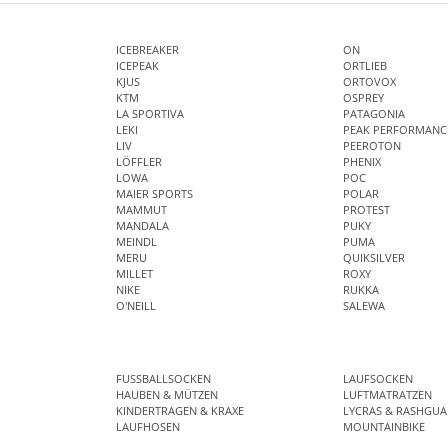
ICEBREAKER
ON
ICEPEAK
ORTLIEB
KJUS
ORTOVOX
KTM
OSPREY
LA SPORTIVA
PATAGONIA
LEKI
PEAK PERFORMANC
LIV
PEEROTON
LÖFFLER
PHENIX
LOWA
POC
MAIER SPORTS
POLAR
MAMMUT
PROTEST
MANDALA
PUKY
MEINDL
PUMA
MERU
QUIKSILVER
MILLET
ROXY
NIKE
RUKKA
O'NEILL
SALEWA
FUSSBALLSOCKEN
LAUFSOCKEN
HAUBEN & MÜTZEN
LUFTMATRATZEN
KINDERTRAGEN & KRAXE
LYCRAS & RASHGUA
LAUFHOSEN
MOUNTAINBIKE