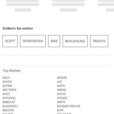
Stöbern Sie weiter
SCOTT
SPORTARTEN
BIKE
BEKLEIDUNG
TRIKOTS
Top Marken
ABUS
ADIDAS
AEVOR
ALÉ
ALPINA
AIM'N
ARC'TERYX
ARENA
ASICS
ASSOS
ATHLECIA
ATOMIC
BABOLAT
BARTS
BLACKROLL
BOGNER FIRE+ICE
BROOKS
BUFF