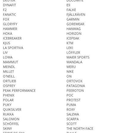
DEUTER
DOLOMITE
DYNAFIT
E9
F2
FALKE
FANATIC
FJÄLLRÄVEN
FOX
GARMIN
GLORYFY
GOREWEAR
HAMMER
HANWAG
HOKA
HORIZON
ICEBREAKER
ICEPEAK
KJUS
KTM
LA SPORTIVA
LEKI
LIV
LÖFFLER
LOWA
MAIER SPORTS
MAMMUT
MANDALA
MEINDL
MERU
MILLET
NIKE
O'NEILL
ON
ORTLIEB
ORTOVOX
OSPREY
PATAGONIA
PEAK PERFORMANCE
PEEROTON
PHENIX
POC
POLAR
PROTEST
PUKY
PUMA
QUIKSILVER
ROXY
RUKKA
SALEWA
SALOMON
SCARPA
SCHÖFFEL
SCOTT
SKINY
THE NORTH FACE