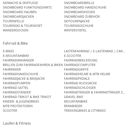
SKIWACHS & SKIPFLEGE
SNOWBOARDBRILLE
SNOWBOARD FUNKTIONSSHIRTS
SNOWBOARD HANDSCHUHE
SNOWBOARD HAUBEN
SNOWBOARDHOSEN
SNOWBOARDJACKEN
SNOWBOARD ZUBEHÖR
TOURENFELLE
SKITOURENJACKE
TOURENSKI & TOURSKISET
TOURENSKISCHUHE
WANDERSOCKEN
WINTERSTIEFEL
Fahrrad & Bike
E-BIKES
LASTENFAHRRAD | E-LASTENRAD | CAR
E-MOUNTAINBIKE
E-SCOOTER
FAHRRADANHÄNGER
FAHRRADBEKLEIDUNG
BRILLEN ZUM FAHRRADFAHREN & BIKEN
FAHRRADCOMPUTER
FAHRRÄDER
FAHRRADGRIFFE
FAHRRADHANDSCHUHE
FAHRRADHELME & MTB HELME
FAHRRADJACKE & BIKEJACKE
FAHRRADPEDALE
FAHRRADPUMPEN
FAHRRAD RUCKSÄCKE
FAHRRAD SATTEL
FAHRRADSCHLÖSSER
FAHRRADSTÄNDER
FAHRRADTRÄGER & FAHRRADTRÄGER ZUB
FAHRRAD TRIKOT & BIKE TRIKOT
GRAVEL BIKE
KINDER- & JUGENDBIKES
MOUNTAINBIKE
MTB PROTEKTOREN
RENNRÄDER
SCOOTER
TREKKINGBIKES & CITYBIKES
Laufen & Fitness