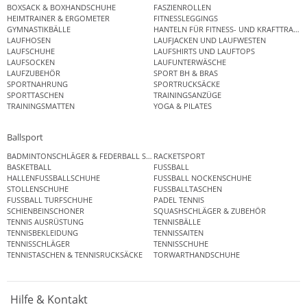
BOXSACK & BOXHANDSCHUHE
FASZIENROLLEN
HEIMTRAINER & ERGOMETER
FITNESSLEGGINGS
GYMNASTIKBÄLLE
HANTELN FÜR FITNESS- UND KRAFTTRAINI
LAUFHOSEN
LAUFJACKEN UND LAUFWESTEN
LAUFSCHUHE
LAUFSHIRTS UND LAUFTOPS
LAUFSOCKEN
LAUFUNTERWÄSCHE
LAUFZUBEHÖR
SPORT BH & BRAS
SPORTNAHRUNG
SPORTRUCKSÄCKE
SPORTTASCHEN
TRAININGSANZÜGE
TRAININGSMATTEN
YOGA & PILATES
Ballsport
BADMINTONSCHLÄGER & FEDERBALL SETS
RACKETSPORT
BASKETBALL
FUSSBALL
HALLENFUSSBALLSCHUHE
FUSSBALL NOCKENSCHUHE
STOLLENSCHUHE
FUSSBALLTASCHEN
FUSSBALL TURFSCHUHE
PADEL TENNIS
SCHIENBEINSCHONER
SQUASHSCHLÄGER & ZUBEHÖR
TENNIS AUSRÜSTUNG
TENNISBÄLLE
TENNISBEKLEIDUNG
TENNISSAITEN
TENNISSCHLÄGER
TENNISSCHUHE
TENNISTASCHEN & TENNISRUCKSÄCKE
TORWARTHANDSCHUHE
Hilfe & Kontakt