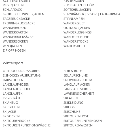
KLETTERSTEIGSETS
REGENHOSEN
REGENJACKEN
RUCKSACKZUBEHÖR
SCHLAFSACK
SOFTSHELLJACKEN
SPORTLICHE WINTERJACKEN
STIRNBÄNDER | VISOR | LAUFSTIRNBAND
TAGESRUCKSÄCKE
STIRNLAMPEN
TREKKINGRUCKSÄCKE
WANDERGILET
WANDERHOSEN
OUTDOORJACKEN
WANDERKARTEN
WANDERLEGGINGS
WANDERRUCKSÄCKE
WANDERSCHUHE
WANDERSOCKEN
WANDERSTÖCKE
WINDJACKEN
WINTERSTIEFEL
ZIP OFF HOSEN
Wintersport
OUTDOOR ACCESSOIRES
BOB & RODEL
EISHOCKEY AUSRÜSTUNG
EISLAUFSCHUHE
HARSCHEISEN
SNOWBOARDHELM
LANGLAUFHOSEN
LANGLAUFJACKEN
LANGLAUFSCHUHE
LANGLAUF SHIRTS
LANGLAUFSKI
LAWINENSICHERHEIT
LVS-GERÄTE
SKI ALPIN
SKIANZUG
SKIKLEIDUNG
SKIBRILLEN
SKIHOSE
SKIJACKE
SKISCHUHE
SKISOCKEN
SKITOURENHOSE
SKITOURENRÖCKE
SKITOUREN UNTERHOSEN
SKITOUREN FUNKTIONSWÄSCHE
SKITOURENWESTEN