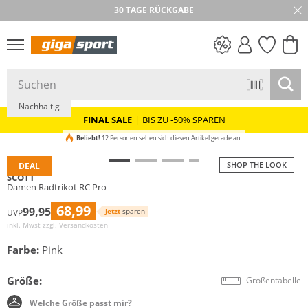
30 TAGE RÜCKGABE
PREIS & WERT
SALE
Nachhaltig
FINAL SALE
|
BIS ZU -50% SPAREN
Beliebt!
12 Personen sehen sich diesen Artikel gerade an
SHOP THE LOOK
DEAL
SCOTT
Damen Radtrikot RC Pro
68,99
99,95
Jetzt
sparen
UVP
inkl. Mwst zzgl.
Versandkosten
Farbe:
Pink
Größe:
Größentabelle
Welche Größe passt mir?