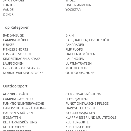
SPIRIT OF OM
THULE
TUNTURI
UNDER ARMOUR
VAUDE
YOGISTAR
ZIENER
Top Kategorien
BADEANZÜGE
BIKINI
CAMPINGMÖBEL
CAPS, KAPPEN, FISCHERHÜTE
E-BIKES
FAHRRÄDER
FITNESS SHORTS
FLIP FLOPS
FUSSBALLSOCKEN
HAUBEN & MÜTZEN
KINDERTRAGEN & KRAXE
LAUFHOSEN
LAUFSOCKEN
LUFTMATRATZEN
LYCRAS & RASHGUARDS
MOUNTAINBIKE
NORDIC WALKING STÖCKE
OUTDOORSCHUHE
Outdoorsport
ALPINRUCKSÄCKE
CAMPINGAUSRÜSTUNG
CAMPINGGESCHIRR
FLEECEJACKEN
FUNKTIONSUNTERWÄSCHE
FUNKTIONSWÄSCHE PFLEGE
HANDSCHUHE & FÄUSTLINGE
HARDSHELLJACKEN
HAUBEN & MÜTZEN
ISOLATIONSJACKEN
ISOMATTEN
KLAPPMESSER UND MULTITOOLS
KLETTERAUSRÜSTUNG
KLETTERGURTE
KLETTERHELME
KLETTERSCHUHE