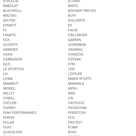
ATHLECIA
ATOMIC
BABOLAT
BARTS
BLACKROLL
BOGNER FIRE+ICE
BROOKS
BUFF
DEUTER
DOLOMITE
DYNAFIT
E9
F2
FALKE
FANATIC
FJÄLLRÄVEN
FOX
GARMIN
GLORYFY
GOREWEAR
HAMMER
HANWAG
HOKA
HORIZON
ICEBREAKER
ICEPEAK
KJUS
KTM
LA SPORTIVA
LEKI
LIV
LÖFFLER
LOWA
MAIER SPORTS
MAMMUT
MANDALA
MEINDL
MERU
MILLET
NIKE
O'NEILL
ON
ORTLIEB
ORTOVOX
OSPREY
PATAGONIA
PEAK PERFORMANCE
PEEROTON
PHENIX
POC
POLAR
PROTEST
PUKY
PUMA
QUIKSILVER
ROXY