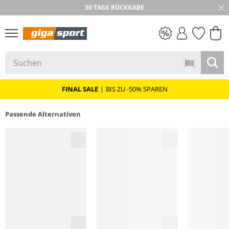
30 TAGE RÜCKGABE
PREIS & WERT
SALE
FINAL SALE
|
BIS ZU -50% SPAREN
Passende Alternativen