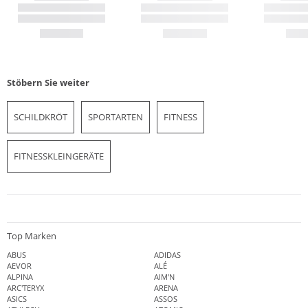
Stöbern Sie weiter
SCHILDKRÖT
SPORTARTEN
FITNESS
FITNESSKLEINGERÄTE
Top Marken
ABUS
ADIDAS
AEVOR
ALÉ
ALPINA
AIM'N
ARC'TERYX
ARENA
ASICS
ASSOS