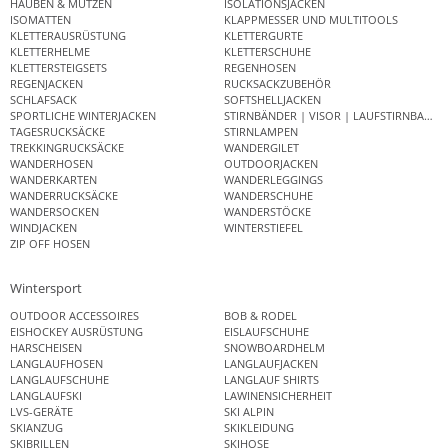
HAUBEN & MÜTZEN
ISOLATIONSJACKEN
ISOMATTEN
KLAPPMESSER UND MULTITOOLS
KLETTERAUSRÜSTUNG
KLETTERGURTE
KLETTERHELME
KLETTERSCHUHE
KLETTERSTEIGSETS
REGENHOSEN
REGENJACKEN
RUCKSACKZUBEHÖR
SCHLAFSACK
SOFTSHELLJACKEN
SPORTLICHE WINTERJACKEN
STIRNBÄNDER | VISOR | LAUFSTIRNBAND
TAGESRUCKSÄCKE
STIRNLAMPEN
TREKKINGRUCKSÄCKE
WANDERGILET
WANDERHOSEN
OUTDOORJACKEN
WANDERKARTEN
WANDERLEGGINGS
WANDERRUCKSÄCKE
WANDERSCHUHE
WANDERSOCKEN
WANDERSTÖCKE
WINDJACKEN
WINTERSTIEFEL
ZIP OFF HOSEN
Wintersport
OUTDOOR ACCESSOIRES
BOB & RODEL
EISHOCKEY AUSRÜSTUNG
EISLAUFSCHUHE
HARSCHEISEN
SNOWBOARDHELM
LANGLAUFHOSEN
LANGLAUFJACKEN
LANGLAUFSCHUHE
LANGLAUF SHIRTS
LANGLAUFSKI
LAWINENSICHERHEIT
LVS-GERÄTE
SKI ALPIN
SKIANZUG
SKIKLEIDUNG
SKIBRILLEN
SKIHOSE