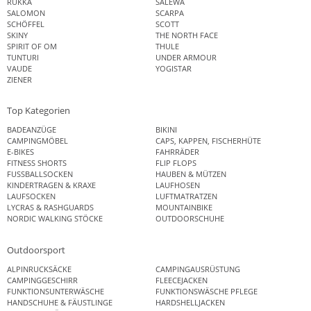
RUKKA
SALEWA
SALOMON
SCARPA
SCHÖFFEL
SCOTT
SKINY
THE NORTH FACE
SPIRIT OF OM
THULE
TUNTURI
UNDER ARMOUR
VAUDE
YOGISTAR
ZIENER
Top Kategorien
BADEANZÜGE
BIKINI
CAMPINGMÖBEL
CAPS, KAPPEN, FISCHERHÜTE
E-BIKES
FAHRRÄDER
FITNESS SHORTS
FLIP FLOPS
FUSSBALLSOCKEN
HAUBEN & MÜTZEN
KINDERTRAGEN & KRAXE
LAUFHOSEN
LAUFSOCKEN
LUFTMATRATZEN
LYCRAS & RASHGUARDS
MOUNTAINBIKE
NORDIC WALKING STÖCKE
OUTDOORSCHUHE
Outdoorsport
ALPINRUCKSÄCKE
CAMPINGAUSRÜSTUNG
CAMPINGGESCHIRR
FLEECEJACKEN
FUNKTIONSUNTERWÄSCHE
FUNKTIONSWÄSCHE PFLEGE
HANDSCHUHE & FÄUSTLINGE
HARDSHELLJACKEN