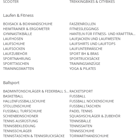
SCOOTER
TREKKINGBIKES & CITYBIKES
Laufen & Fitness
BOXSACK & BOXHANDSCHUHE
FASZIENROLLEN
HEIMTRAINER & ERGOMETER
FITNESSLEGGINGS
GYMNASTIKBÄLLE
HANTELN FÜR FITNESS- UND KRAFTTRAINI
LAUFHOSEN
LAUFJACKEN UND LAUFWESTEN
LAUFSCHUHE
LAUFSHIRTS UND LAUFTOPS
LAUFSOCKEN
LAUFUNTERWÄSCHE
LAUFZUBEHÖR
SPORT BH & BRAS
SPORTNAHRUNG
SPORTRUCKSÄCKE
SPORTTASCHEN
TRAININGSANZÜGE
TRAININGSMATTEN
YOGA & PILATES
Ballsport
BADMINTONSCHLÄGER & FEDERBALL SETS
RACKETSPORT
BASKETBALL
FUSSBALL
HALLENFUSSBALLSCHUHE
FUSSBALL NOCKENSCHUHE
STOLLENSCHUHE
FUSSBALLTASCHEN
FUSSBALL TURFSCHUHE
PADEL TENNIS
SCHIENBEINSCHONER
SQUASHSCHLÄGER & ZUBEHÖR
TENNIS AUSRÜSTUNG
TENNISBÄLLE
TENNISBEKLEIDUNG
TENNISSAITEN
TENNISSCHLÄGER
TENNISSCHUHE
TENNISTASCHEN & TENNISRUCKSÄCKE
TORWARTHANDSCHUHE