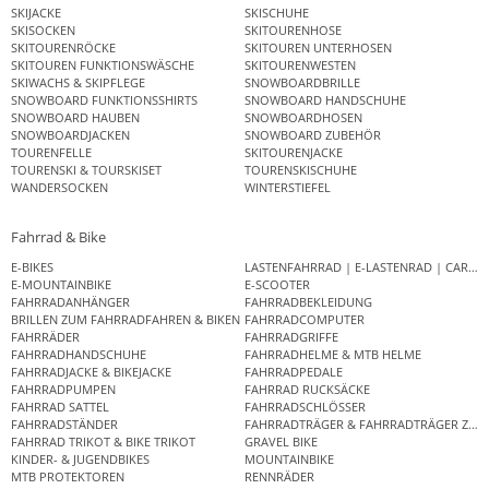
SKIJACKE
SKISCHUHE
SKISOCKEN
SKITOURENHOSE
SKITOURENRÖCKE
SKITOUREN UNTERHOSEN
SKITOUREN FUNKTIONSWÄSCHE
SKITOURENWESTEN
SKIWACHS & SKIPFLEGE
SNOWBOARDBRILLE
SNOWBOARD FUNKTIONSSHIRTS
SNOWBOARD HANDSCHUHE
SNOWBOARD HAUBEN
SNOWBOARDHOSEN
SNOWBOARDJACKEN
SNOWBOARD ZUBEHÖR
TOURENFELLE
SKITOURENJACKE
TOURENSKI & TOURSKISET
TOURENSKISCHUHE
WANDERSOCKEN
WINTERSTIEFEL
Fahrrad & Bike
E-BIKES
LASTENFAHRRAD | E-LASTENRAD | CAR
E-MOUNTAINBIKE
E-SCOOTER
FAHRRADANHÄNGER
FAHRRADBEKLEIDUNG
BRILLEN ZUM FAHRRADFAHREN & BIKEN
FAHRRADCOMPUTER
FAHRRÄDER
FAHRRADGRIFFE
FAHRRADHANDSCHUHE
FAHRRADHELME & MTB HELME
FAHRRADJACKE & BIKEJACKE
FAHRRADPEDALE
FAHRRADPUMPEN
FAHRRAD RUCKSÄCKE
FAHRRAD SATTEL
FAHRRADSCHLÖSSER
FAHRRADSTÄNDER
FAHRRADTRÄGER & FAHRRADTRÄGER ZUB
FAHRRAD TRIKOT & BIKE TRIKOT
GRAVEL BIKE
KINDER- & JUGENDBIKES
MOUNTAINBIKE
MTB PROTEKTOREN
RENNRÄDER