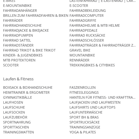
E-BIKES
LASTENFAHRRAD | E-LASTENRAD | CAR
E-MOUNTAINBIKE
E-SCOOTER
FAHRRADANHÄNGER
FAHRRADBEKLEIDUNG
BRILLEN ZUM FAHRRADFAHREN & BIKEN
FAHRRADCOMPUTER
FAHRRÄDER
FAHRRADGRIFFE
FAHRRADHANDSCHUHE
FAHRRADHELME & MTB HELME
FAHRRADJACKE & BIKEJACKE
FAHRRADPEDALE
FAHRRADPUMPEN
FAHRRAD RUCKSÄCKE
FAHRRAD SATTEL
FAHRRADSCHLÖSSER
FAHRRADSTÄNDER
FAHRRADTRÄGER & FAHRRADTRÄGER ZUB
FAHRRAD TRIKOT & BIKE TRIKOT
GRAVEL BIKE
KINDER- & JUGENDBIKES
MOUNTAINBIKE
MTB PROTEKTOREN
RENNRÄDER
SCOOTER
TREKKINGBIKES & CITYBIKES
Laufen & Fitness
BOXSACK & BOXHANDSCHUHE
FASZIENROLLEN
HEIMTRAINER & ERGOMETER
FITNESSLEGGINGS
GYMNASTIKBÄLLE
HANTELN FÜR FITNESS- UND KRAFTTRAINI
LAUFHOSEN
LAUFJACKEN UND LAUFWESTEN
LAUFSCHUHE
LAUFSHIRTS UND LAUFTOPS
LAUFSOCKEN
LAUFUNTERWÄSCHE
LAUFZUBEHÖR
SPORT BH & BRAS
SPORTNAHRUNG
SPORTRUCKSÄCKE
SPORTTASCHEN
TRAININGSANZÜGE
TRAININGSMATTEN
YOGA & PILATES