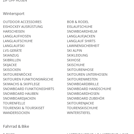
ZIP OFF HOSEN
Wintersport
OUTDOOR ACCESSOIRES
BOB & RODEL
EISHOCKEY AUSRÜSTUNG
EISLAUFSCHUHE
HARSCHEISEN
SNOWBOARDHELM
LANGLAUFHOSEN
LANGLAUFJACKEN
LANGLAUFSCHUHE
LANGLAUF SHIRTS
LANGLAUFSKI
LAWINENSICHERHEIT
LVS-GERÄTE
SKI ALPIN
SKIANZUG
SKIKLEIDUNG
SKIBRILLEN
SKIHOSE
SKIJACKE
SKISCHUHE
SKISOCKEN
SKITOURENHOSE
SKITOURENRÖCKE
SKITOUREN UNTERHOSEN
SKITOUREN FUNKTIONSWÄSCHE
SKITOURENWESTEN
SKIWACHS & SKIPFLEGE
SNOWBOARDBRILLE
SNOWBOARD FUNKTIONSSHIRTS
SNOWBOARD HANDSCHUHE
SNOWBOARD HAUBEN
SNOWBOARDHOSEN
SNOWBOARDJACKEN
SNOWBOARD ZUBEHÖR
TOURENFELLE
SKITOURENJACKE
TOURENSKI & TOURSKISET
TOURENSKISCHUHE
WANDERSOCKEN
WINTERSTIEFEL
Fahrrad & Bike