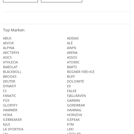
Top Marken
ABUS
ADIDAS
AEVOR
ALÉ
ALPINA
AIM'N
ARC'TERYX
ARENA
ASICS
ASSOS
ATHLECIA
ATOMIC
BABOLAT
BARTS
BLACKROLL
BOGNER FIRE+ICE
BROOKS
BUFF
DEUTER
DOLOMITE
DYNAFIT
E9
F2
FALKE
FANATIC
FJÄLLRÄVEN
FOX
GARMIN
GLORYFY
GOREWEAR
HAMMER
HANWAG
HOKA
HORIZON
ICEBREAKER
ICEPEAK
KJUS
KTM
LA SPORTIVA
LEKI
LIV
LÖFFLER