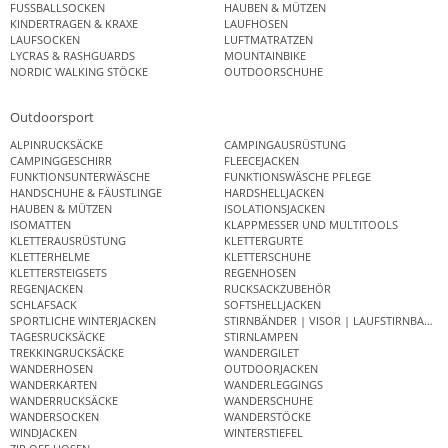
FUSSBALLSOCKEN
HAUBEN & MÜTZEN
KINDERTRAGEN & KRAXE
LAUFHOSEN
LAUFSOCKEN
LUFTMATRATZEN
LYCRAS & RASHGUARDS
MOUNTAINBIKE
NORDIC WALKING STÖCKE
OUTDOORSCHUHE
Outdoorsport
ALPINRUCKSÄCKE
CAMPINGAUSRÜSTUNG
CAMPINGGESCHIRR
FLEECEJACKEN
FUNKTIONSUNTERWÄSCHE
FUNKTIONSWÄSCHE PFLEGE
HANDSCHUHE & FÄUSTLINGE
HARDSHELLJACKEN
HAUBEN & MÜTZEN
ISOLATIONSJACKEN
ISOMATTEN
KLAPPMESSER UND MULTITOOLS
KLETTERAUSRÜSTUNG
KLETTERGURTE
KLETTERHELME
KLETTERSCHUHE
KLETTERSTEIGSETS
REGENHOSEN
REGENJACKEN
RUCKSACKZUBEHÖR
SCHLAFSACK
SOFTSHELLJACKEN
SPORTLICHE WINTERJACKEN
STIRNBÄNDER | VISOR | LAUFSTIRNBAND
TAGESRUCKSÄCKE
STIRNLAMPEN
TREKKINGRUCKSÄCKE
WANDERGILET
WANDERHOSEN
OUTDOORJACKEN
WANDERKARTEN
WANDERLEGGINGS
WANDERRUCKSÄCKE
WANDERSCHUHE
WANDERSOCKEN
WANDERSTÖCKE
WINDJACKEN
WINTERSTIEFEL