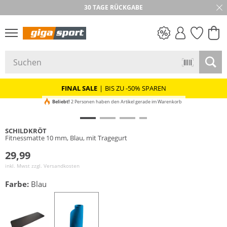
30 TAGE RÜCKGABE
PREIS & WERT
SALE
FINAL SALE
|
BIS ZU -50% SPAREN
Beliebt!
2 Personen haben den Artikel gerade im Warenkorb
SCHILDKRÖT
Fitnessmatte 10 mm, Blau, mit Tragegurt
29,99
inkl. Mwst zzgl.
Versandkosten
Farbe:
Blau