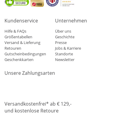
Kundenservice
Unternehmen
Hilfe & FAQs
Über uns
Größentabellen
Geschichte
Versand & Lieferung
Presse
Retouren
Jobs & Karriere
Gutscheinbedingungen
Standorte
Geschenkkarten
Newsletter
Unsere Zahlungsarten
Klarna
Mastercard
Visa
Diners
Applepay
Amazon
Paypa
Versandkostenfrei* ab € 129,-
und kostenlose Retoure
DHL
Gebrüder Weiss