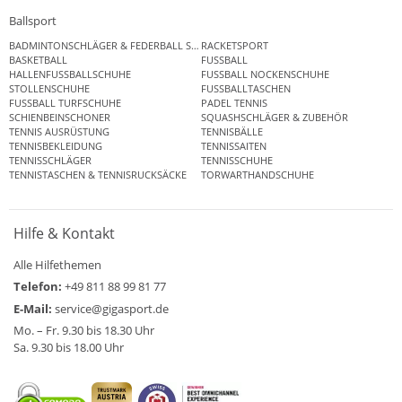
Ballsport
BADMINTONSCHLÄGER & FEDERBALL SETS
RACKETSPORT
BASKETBALL
FUSSBALL
HALLENFUSSBALLSCHUHE
FUSSBALL NOCKENSCHUHE
STOLLENSCHUHE
FUSSBALLTASCHEN
FUSSBALL TURFSCHUHE
PADEL TENNIS
SCHIENBEINSCHONER
SQUASHSCHLÄGER & ZUBEHÖR
TENNIS AUSRÜSTUNG
TENNISBÄLLE
TENNISBEKLEIDUNG
TENNISSAITEN
TENNISSCHLÄGER
TENNISSCHUHE
TENNISTASCHEN & TENNISRUCKSÄCKE
TORWARTHANDSCHUHE
Hilfe & Kontakt
Alle Hilfethemen
Telefon:
+49 811 88 99 81 77
E-Mail:
service@gigasport.de
Mo. – Fr. 9.30 bis 18.30 Uhr
Sa. 9.30 bis 18.00 Uhr