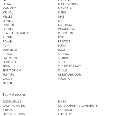
LOWA
MAIER SPORTS
MAMMUT
MANDALA
MEINDL
MERU
MILLET
NIKE
O'NEILL
ON
ORTLIEB
ORTOVOX
OSPREY
PATAGONIA
PEAK PERFORMANCE
PEEROTON
PHENIX
POC
POLAR
PROTEST
PUKY
PUMA
QUIKSILVER
ROXY
RUKKA
SALEWA
SALOMON
SCARPA
SCHÖFFEL
SCOTT
SKINY
THE NORTH FACE
SPIRIT OF OM
THULE
TUNTURI
UNDER ARMOUR
VAUDE
YOGISTAR
ZIENER
Top Kategorien
BADEANZÜGE
BIKINI
CAMPINGMÖBEL
CAPS, KAPPEN, FISCHERHÜTE
E-BIKES
FAHRRÄDER
FITNESS SHORTS
FLIP FLOPS