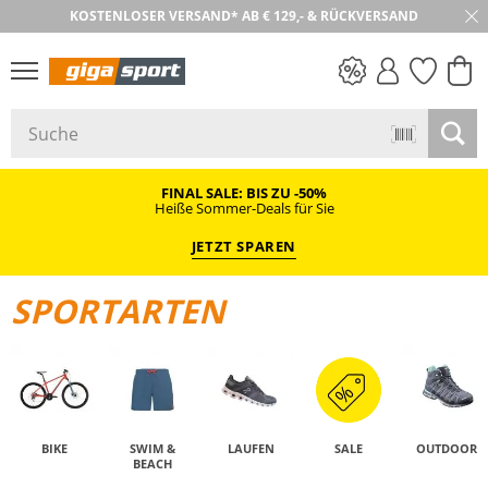
KOSTENLOSER VERSAND* AB € 129,- & RÜCKVERSAND
PREIS & WERT
SALE
FINAL SALE: BIS ZU -50%
Heiße Sommer-Deals für Sie
JETZT SPAREN
SPORTARTEN
BIKE
SWIM &
LAUFEN
SALE
OUTDOOR
BEACH