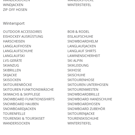
WINDJACKEN
WINTERSTIEFEL
ZIP OFF HOSEN
Wintersport
OUTDOOR ACCESSOIRES
BOB & RODEL
EISHOCKEY AUSRÜSTUNG
EISLAUFSCHUHE
HARSCHEISEN
SNOWBOARDHELM
LANGLAUFHOSEN
LANGLAUFJACKEN
LANGLAUFSCHUHE
LANGLAUF SHIRTS
LANGLAUFSKI
LAWINENSICHERHEIT
LVS-GERÄTE
SKI ALPIN
SKIANZUG
SKIKLEIDUNG
SKIBRILLEN
SKIHOSE
SKIJACKE
SKISCHUHE
SKISOCKEN
SKITOURENHOSE
SKITOURENRÖCKE
SKITOUREN UNTERHOSEN
SKITOUREN FUNKTIONSWÄSCHE
SKITOURENWESTEN
SKIWACHS & SKIPFLEGE
SNOWBOARDBRILLE
SNOWBOARD FUNKTIONSSHIRTS
SNOWBOARD HANDSCHUHE
SNOWBOARD HAUBEN
SNOWBOARDHOSEN
SNOWBOARDJACKEN
SNOWBOARD ZUBEHÖR
TOURENFELLE
SKITOURENJACKE
TOURENSKI & TOURSKISET
TOURENSKISCHUHE
WANDERSOCKEN
WINTERSTIEFEL