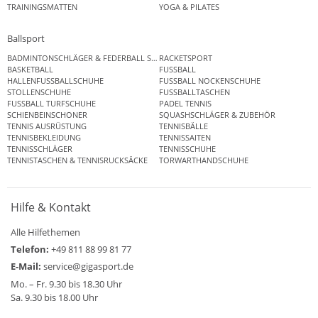
TRAININGSMATTEN
YOGA & PILATES
Ballsport
BADMINTONSCHLÄGER & FEDERBALL SETS
RACKETSPORT
BASKETBALL
FUSSBALL
HALLENFUSSBALLSCHUHE
FUSSBALL NOCKENSCHUHE
STOLLENSCHUHE
FUSSBALLTASCHEN
FUSSBALL TURFSCHUHE
PADEL TENNIS
SCHIENBEINSCHONER
SQUASHSCHLÄGER & ZUBEHÖR
TENNIS AUSRÜSTUNG
TENNISBÄLLE
TENNISBEKLEIDUNG
TENNISSAITEN
TENNISSCHLÄGER
TENNISSCHUHE
TENNISTASCHEN & TENNISRUCKSÄCKE
TORWARTHANDSCHUHE
Hilfe & Kontakt
Alle Hilfethemen
Telefon:
+49 811 88 99 81 77
E-Mail:
service@gigasport.de
Mo. – Fr. 9.30 bis 18.30 Uhr
Sa. 9.30 bis 18.00 Uhr