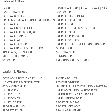
Fahrrad & Bike
E-BIKES
LASTENFAHRRAD | E-LASTENRAD | CAR
E-MOUNTAINBIKE
E-SCOOTER
FAHRRADANHÄNGER
FAHRRADBEKLEIDUNG
BRILLEN ZUM FAHRRADFAHREN & BIKEN
FAHRRADCOMPUTER
FAHRRÄDER
FAHRRADGRIFFE
FAHRRADHANDSCHUHE
FAHRRADHELME & MTB HELME
FAHRRADJACKE & BIKEJACKE
FAHRRADPEDALE
FAHRRADPUMPEN
FAHRRAD RUCKSÄCKE
FAHRRAD SATTEL
FAHRRADSCHLÖSSER
FAHRRADSTÄNDER
FAHRRADTRÄGER & FAHRRADTRÄGER ZUB
FAHRRAD TRIKOT & BIKE TRIKOT
GRAVEL BIKE
KINDER- & JUGENDBIKES
MOUNTAINBIKE
MTB PROTEKTOREN
RENNRÄDER
SCOOTER
TREKKINGBIKES & CITYBIKES
Laufen & Fitness
BOXSACK & BOXHANDSCHUHE
FASZIENROLLEN
HEIMTRAINER & ERGOMETER
FITNESSLEGGINGS
GYMNASTIKBÄLLE
HANTELN FÜR FITNESS- UND KRAFTTRAINI
LAUFHOSEN
LAUFJACKEN UND LAUFWESTEN
LAUFSCHUHE
LAUFSHIRTS UND LAUFTOPS
LAUFSOCKEN
LAUFUNTERWÄSCHE
LAUFZUBEHÖR
SPORT BH & BRAS
SPORTNAHRUNG
SPORTRUCKSÄCKE
SPORTTASCHEN
TRAININGSANZÜGE