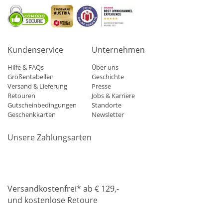
Kundenservice
Unternehmen
Hilfe & FAQs
Über uns
Größentabellen
Geschichte
Versand & Lieferung
Presse
Retouren
Jobs & Karriere
Gutscheinbedingungen
Standorte
Geschenkkarten
Newsletter
Unsere Zahlungsarten
Klarna
Mastercard
Visa
Diners
Applepay
Amazon
Paypa
Versandkostenfrei* ab € 129,-
und kostenlose Retoure
DHL
Gebrüder Weiss