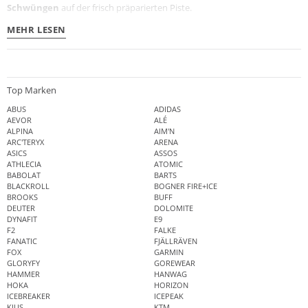
Schwüngen
auf der frisch präparierten Piste.
MEHR LESEN
Top Marken
ABUS
ADIDAS
AEVOR
ALÉ
ALPINA
AIM'N
ARC'TERYX
ARENA
ASICS
ASSOS
ATHLECIA
ATOMIC
BABOLAT
BARTS
BLACKROLL
BOGNER FIRE+ICE
BROOKS
BUFF
DEUTER
DOLOMITE
DYNAFIT
E9
F2
FALKE
FANATIC
FJÄLLRÄVEN
FOX
GARMIN
GLORYFY
GOREWEAR
HAMMER
HANWAG
HOKA
HORIZON
ICEBREAKER
ICEPEAK
KJUS
KTM