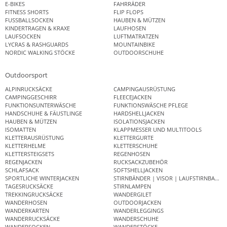
E-BIKES
FAHRRÄDER
FITNESS SHORTS
FLIP FLOPS
FUSSBALLSOCKEN
HAUBEN & MÜTZEN
KINDERTRAGEN & KRAXE
LAUFHOSEN
LAUFSOCKEN
LUFTMATRATZEN
LYCRAS & RASHGUARDS
MOUNTAINBIKE
NORDIC WALKING STÖCKE
OUTDOORSCHUHE
Outdoorsport
ALPINRUCKSÄCKE
CAMPINGAUSRÜSTUNG
CAMPINGGESCHIRR
FLEECEJACKEN
FUNKTIONSUNTERWÄSCHE
FUNKTIONSWÄSCHE PFLEGE
HANDSCHUHE & FÄUSTLINGE
HARDSHELLJACKEN
HAUBEN & MÜTZEN
ISOLATIONSJACKEN
ISOMATTEN
KLAPPMESSER UND MULTITOOLS
KLETTERAUSRÜSTUNG
KLETTERGURTE
KLETTERHELME
KLETTERSCHUHE
KLETTERSTEIGSETS
REGENHOSEN
REGENJACKEN
RUCKSACKZUBEHÖR
SCHLAFSACK
SOFTSHELLJACKEN
SPORTLICHE WINTERJACKEN
STIRNBÄNDER | VISOR | LAUFSTIRNBAND
TAGESRUCKSÄCKE
STIRNLAMPEN
TREKKINGRUCKSÄCKE
WANDERGILET
WANDERHOSEN
OUTDOORJACKEN
WANDERKARTEN
WANDERLEGGINGS
WANDERRUCKSÄCKE
WANDERSCHUHE
WANDERSOCKEN
WANDERSTÖCKE