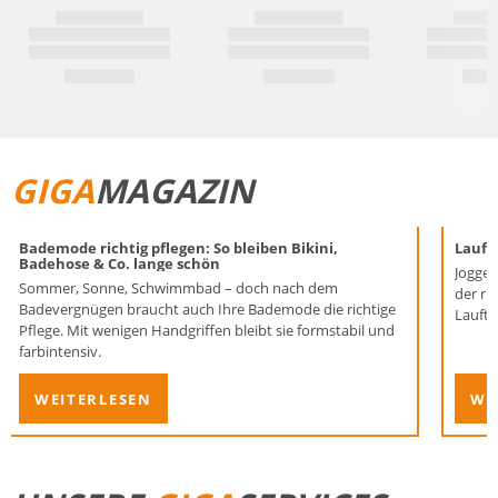
GIGA
MAGAZIN
Bademode richtig pflegen: So bleiben Bikini,
Laufen
Badehose & Co. lange schön
Joggen
Sommer, Sonne, Schwimmbad – doch nach dem
der ri
Badevergnügen braucht auch Ihre Bademode die richtige
Lauftr
Pflege. Mit wenigen Handgriffen bleibt sie formstabil und
farbintensiv.
WEITERLESEN
WE