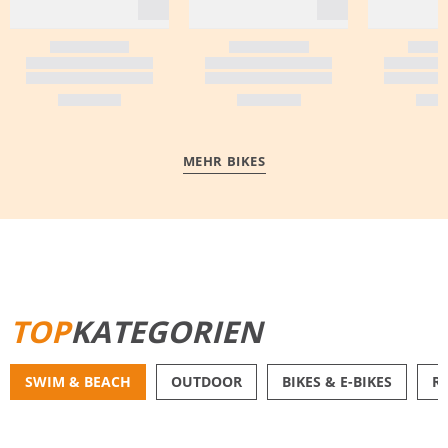
MEHR BIKES
MEHR ERFAHREN
TOP
KATEGORIEN
SWIM & BEACH
OUTDOOR
BIKES & E-BIKES
R