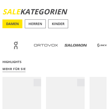
SALE
KATEGORIEN
JETZT ENTDECKEN
DAMEN
HERREN
KINDER
OUTDOOR
RU
HIGHLIGHTS
MEHR FÜR SIE