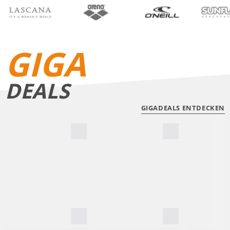
BIKINIS
BADE­SHORTS
GIGA
DEALS
GIGADEALS ENTDECKEN