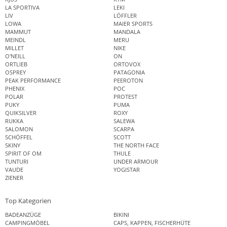
LA SPORTIVA
LEKI
LIV
LÖFFLER
LOWA
MAIER SPORTS
MAMMUT
MANDALA
MEINDL
MERU
MILLET
NIKE
O'NEILL
ON
ORTLIEB
ORTOVOX
OSPREY
PATAGONIA
PEAK PERFORMANCE
PEEROTON
PHENIX
POC
POLAR
PROTEST
PUKY
PUMA
QUIKSILVER
ROXY
RUKKA
SALEWA
SALOMON
SCARPA
SCHÖFFEL
SCOTT
SKINY
THE NORTH FACE
SPIRIT OF OM
THULE
TUNTURI
UNDER ARMOUR
VAUDE
YOGISTAR
ZIENER
Top Kategorien
BADEANZÜGE
BIKINI
CAMPINGMÖBEL
CAPS, KAPPEN, FISCHERHÜTE