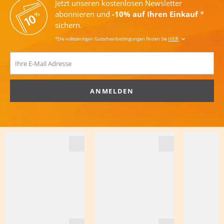
Jetzt unseren kostenlosen Newsletter
abonnieren und
-10% auf Ihren Einkauf
*
sichern.
*Die vollständigen Gutscheinbedingungen finden Sie
HIER
ANMELDEN