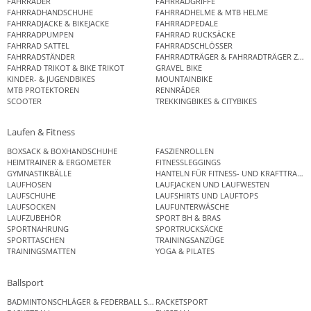
FAHRRÄDER
FAHRRADGRIFFE
FAHRRADHANDSCHUHE
FAHRRADHELME & MTB HELME
FAHRRADJACKE & BIKEJACKE
FAHRRADPEDALE
FAHRRADPUMPEN
FAHRRAD RUCKSÄCKE
FAHRRAD SATTEL
FAHRRADSCHLÖSSER
FAHRRADSTÄNDER
FAHRRADTRÄGER & FAHRRADTRÄGER ZUB
FAHRRAD TRIKOT & BIKE TRIKOT
GRAVEL BIKE
KINDER- & JUGENDBIKES
MOUNTAINBIKE
MTB PROTEKTOREN
RENNRÄDER
SCOOTER
TREKKINGBIKES & CITYBIKES
Laufen & Fitness
BOXSACK & BOXHANDSCHUHE
FASZIENROLLEN
HEIMTRAINER & ERGOMETER
FITNESSLEGGINGS
GYMNASTIKBÄLLE
HANTELN FÜR FITNESS- UND KRAFTTRAINI
LAUFHOSEN
LAUFJACKEN UND LAUFWESTEN
LAUFSCHUHE
LAUFSHIRTS UND LAUFTOPS
LAUFSOCKEN
LAUFUNTERWÄSCHE
LAUFZUBEHÖR
SPORT BH & BRAS
SPORTNAHRUNG
SPORTRUCKSÄCKE
SPORTTASCHEN
TRAININGSANZÜGE
TRAININGSMATTEN
YOGA & PILATES
Ballsport
BADMINTONSCHLÄGER & FEDERBALL SETS
RACKETSPORT