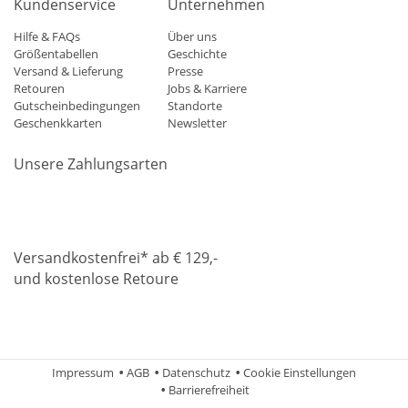
Kundenservice
Unternehmen
Hilfe & FAQs
Über uns
Größentabellen
Geschichte
Versand & Lieferung
Presse
Retouren
Jobs & Karriere
Gutscheinbedingungen
Standorte
Geschenkkarten
Newsletter
Unsere Zahlungsarten
Klarna
Mastercard
Visa
Diners
Applepay
Amazon
Paypa
Versandkostenfrei* ab € 129,-
und kostenlose Retoure
DHL
Gebrüder Weiss
Impressum
AGB
Datenschutz
Cookie Einstellungen
Barrierefreiheit