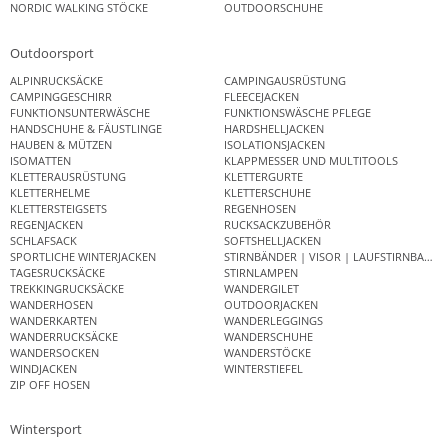
NORDIC WALKING STÖCKE
OUTDOORSCHUHE
Outdoorsport
ALPINRUCKSÄCKE
CAMPINGAUSRÜSTUNG
CAMPINGGESCHIRR
FLEECEJACKEN
FUNKTIONSUNTERWÄSCHE
FUNKTIONSWÄSCHE PFLEGE
HANDSCHUHE & FÄUSTLINGE
HARDSHELLJACKEN
HAUBEN & MÜTZEN
ISOLATIONSJACKEN
ISOMATTEN
KLAPPMESSER UND MULTITOOLS
KLETTERAUSRÜSTUNG
KLETTERGURTE
KLETTERHELME
KLETTERSCHUHE
KLETTERSTEIGSETS
REGENHOSEN
REGENJACKEN
RUCKSACKZUBEHÖR
SCHLAFSACK
SOFTSHELLJACKEN
SPORTLICHE WINTERJACKEN
STIRNBÄNDER | VISOR | LAUFSTIRNBAND
TAGESRUCKSÄCKE
STIRNLAMPEN
TREKKINGRUCKSÄCKE
WANDERGILET
WANDERHOSEN
OUTDOORJACKEN
WANDERKARTEN
WANDERLEGGINGS
WANDERRUCKSÄCKE
WANDERSCHUHE
WANDERSOCKEN
WANDERSTÖCKE
WINDJACKEN
WINTERSTIEFEL
ZIP OFF HOSEN
Wintersport