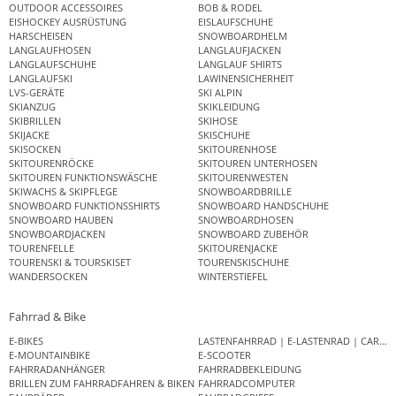
OUTDOOR ACCESSOIRES
BOB & RODEL
EISHOCKEY AUSRÜSTUNG
EISLAUFSCHUHE
HARSCHEISEN
SNOWBOARDHELM
LANGLAUFHOSEN
LANGLAUFJACKEN
LANGLAUFSCHUHE
LANGLAUF SHIRTS
LANGLAUFSKI
LAWINENSICHERHEIT
LVS-GERÄTE
SKI ALPIN
SKIANZUG
SKIKLEIDUNG
SKIBRILLEN
SKIHOSE
SKIJACKE
SKISCHUHE
SKISOCKEN
SKITOURENHOSE
SKITOURENRÖCKE
SKITOUREN UNTERHOSEN
SKITOUREN FUNKTIONSWÄSCHE
SKITOURENWESTEN
SKIWACHS & SKIPFLEGE
SNOWBOARDBRILLE
SNOWBOARD FUNKTIONSSHIRTS
SNOWBOARD HANDSCHUHE
SNOWBOARD HAUBEN
SNOWBOARDHOSEN
SNOWBOARDJACKEN
SNOWBOARD ZUBEHÖR
TOURENFELLE
SKITOURENJACKE
TOURENSKI & TOURSKISET
TOURENSKISCHUHE
WANDERSOCKEN
WINTERSTIEFEL
Fahrrad & Bike
E-BIKES
LASTENFAHRRAD | E-LASTENRAD | CAR
E-MOUNTAINBIKE
E-SCOOTER
FAHRRADANHÄNGER
FAHRRADBEKLEIDUNG
BRILLEN ZUM FAHRRADFAHREN & BIKEN
FAHRRADCOMPUTER