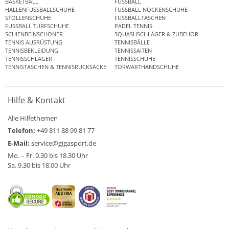
BASKETBALL
FUSSBALL
HALLENFUSSBALLSCHUHE
FUSSBALL NOCKENSCHUHE
STOLLENSCHUHE
FUSSBALLTASCHEN
FUSSBALL TURFSCHUHE
PADEL TENNIS
SCHIENBEINSCHONER
SQUASHSCHLÄGER & ZUBEHÖR
TENNIS AUSRÜSTUNG
TENNISBÄLLE
TENNISBEKLEIDUNG
TENNISSAITEN
TENNISSCHLÄGER
TENNISSCHUHE
TENNISTASCHEN & TENNISRUCKSÄCKE
TORWARTHANDSCHUHE
Hilfe & Kontakt
Alle Hilfethemen
Telefon:
+49 811 88 99 81 77
E-Mail:
service@gigasport.de
Mo. – Fr. 9.30 bis 18.30 Uhr
Sa. 9.30 bis 18.00 Uhr