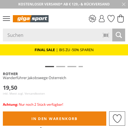
KOSTENLOSER VERSAND* AB € 129,- & RÜCKVERSAND
30 TAGE RÜCKGABE
PREIS & WERT
SALE
FINAL SALE
|
BIS ZU -50% SPAREN
ROTHER
Wanderführer Jakobswege Österreich
19,50
inkl. Mwst zzgl.
Versandkosten
Achtung:
Nur noch 2 Stück verfügbar!
IN DEN WARENKORB