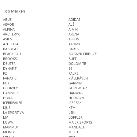
Top Marken
ABUS
ADIDAS
AEVOR
ALÉ
ALPINA
AIM'N
ARC'TERYX
ARENA
ASICS
ASSOS
ATHLECIA
ATOMIC
BABOLAT
BARTS
BLACKROLL
BOGNER FIRE+ICE
BROOKS
BUFF
DEUTER
DOLOMITE
DYNAFIT
E9
F2
FALKE
FANATIC
FJÄLLRÄVEN
FOX
GARMIN
GLORYFY
GOREWEAR
HAMMER
HANWAG
HOKA
HORIZON
ICEBREAKER
ICEPEAK
KJUS
KTM
LA SPORTIVA
LEKI
LIV
LÖFFLER
LOWA
MAIER SPORTS
MAMMUT
MANDALA
MEINDL
MERU
MILLET
NIKE