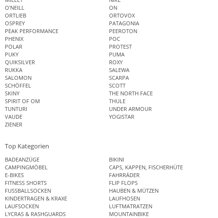
O'NEILL
ON
ORTLIEB
ORTOVOX
OSPREY
PATAGONIA
PEAK PERFORMANCE
PEEROTON
PHENIX
POC
POLAR
PROTEST
PUKY
PUMA
QUIKSILVER
ROXY
RUKKA
SALEWA
SALOMON
SCARPA
SCHÖFFEL
SCOTT
SKINY
THE NORTH FACE
SPIRIT OF OM
THULE
TUNTURI
UNDER ARMOUR
VAUDE
YOGISTAR
ZIENER
Top Kategorien
BADEANZÜGE
BIKINI
CAMPINGMÖBEL
CAPS, KAPPEN, FISCHERHÜTE
E-BIKES
FAHRRÄDER
FITNESS SHORTS
FLIP FLOPS
FUSSBALLSOCKEN
HAUBEN & MÜTZEN
KINDERTRAGEN & KRAXE
LAUFHOSEN
LAUFSOCKEN
LUFTMATRATZEN
LYCRAS & RASHGUARDS
MOUNTAINBIKE