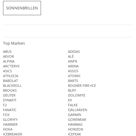
SONNENBRILLEN
Top Marken
ABUS
ADIDAS
AEVOR
ALÉ
ALPINA
AIM'N
ARC'TERYX
ARENA
ASICS
ASSOS
ATHLECIA
ATOMIC
BABOLAT
BARTS
BLACKROLL
BOGNER FIRE+ICE
BROOKS
BUFF
DEUTER
DOLOMITE
DYNAFIT
E9
F2
FALKE
FANATIC
FJÄLLRÄVEN
FOX
GARMIN
GLORYFY
GOREWEAR
HAMMER
HANWAG
HOKA
HORIZON
ICEBREAKER
ICEPEAK