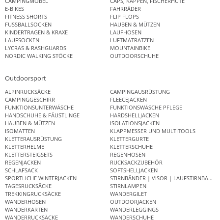
CAMPINGMÖBEL
CAPS, KAPPEN, FISCHERHÜTE
E-BIKES
FAHRRÄDER
FITNESS SHORTS
FLIP FLOPS
FUSSBALLSOCKEN
HAUBEN & MÜTZEN
KINDERTRAGEN & KRAXE
LAUFHOSEN
LAUFSOCKEN
LUFTMATRATZEN
LYCRAS & RASHGUARDS
MOUNTAINBIKE
NORDIC WALKING STÖCKE
OUTDOORSCHUHE
Outdoorsport
ALPINRUCKSÄCKE
CAMPINGAUSRÜSTUNG
CAMPINGGESCHIRR
FLEECEJACKEN
FUNKTIONSUNTERWÄSCHE
FUNKTIONSWÄSCHE PFLEGE
HANDSCHUHE & FÄUSTLINGE
HARDSHELLJACKEN
HAUBEN & MÜTZEN
ISOLATIONSJACKEN
ISOMATTEN
KLAPPMESSER UND MULTITOOLS
KLETTERAUSRÜSTUNG
KLETTERGURTE
KLETTERHELME
KLETTERSCHUHE
KLETTERSTEIGSETS
REGENHOSEN
REGENJACKEN
RUCKSACKZUBEHÖR
SCHLAFSACK
SOFTSHELLJACKEN
SPORTLICHE WINTERJACKEN
STIRNBÄNDER | VISOR | LAUFSTIRNBAND
TAGESRUCKSÄCKE
STIRNLAMPEN
TREKKINGRUCKSÄCKE
WANDERGILET
WANDERHOSEN
OUTDOORJACKEN
WANDERKARTEN
WANDERLEGGINGS
WANDERRUCKSÄCKE
WANDERSCHUHE