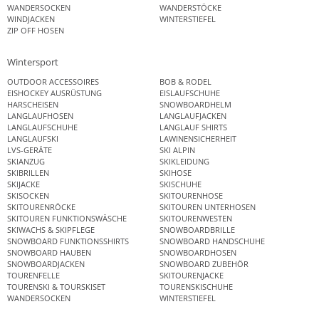
WANDERSOCKEN
WANDERSTÖCKE
WINDJACKEN
WINTERSTIEFEL
ZIP OFF HOSEN
Wintersport
OUTDOOR ACCESSOIRES
BOB & RODEL
EISHOCKEY AUSRÜSTUNG
EISLAUFSCHUHE
HARSCHEISEN
SNOWBOARDHELM
LANGLAUFHOSEN
LANGLAUFJACKEN
LANGLAUFSCHUHE
LANGLAUF SHIRTS
LANGLAUFSKI
LAWINENSICHERHEIT
LVS-GERÄTE
SKI ALPIN
SKIANZUG
SKIKLEIDUNG
SKIBRILLEN
SKIHOSE
SKIJACKE
SKISCHUHE
SKISOCKEN
SKITOURENHOSE
SKITOURENRÖCKE
SKITOUREN UNTERHOSEN
SKITOUREN FUNKTIONSWÄSCHE
SKITOURENWESTEN
SKIWACHS & SKIPFLEGE
SNOWBOARDBRILLE
SNOWBOARD FUNKTIONSSHIRTS
SNOWBOARD HANDSCHUHE
SNOWBOARD HAUBEN
SNOWBOARDHOSEN
SNOWBOARDJACKEN
SNOWBOARD ZUBEHÖR
TOURENFELLE
SKITOURENJACKE
TOURENSKI & TOURSKISET
TOURENSKISCHUHE
WANDERSOCKEN
WINTERSTIEFEL