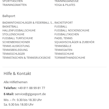
SPORTTASCHEN
TRAININGSANZÜGE
TRAININGSMATTEN
YOGA & PILATES
Ballsport
BADMINTONSCHLÄGER & FEDERBALL SETS
RACKETSPORT
BASKETBALL
FUSSBALL
HALLENFUSSBALLSCHUHE
FUSSBALL NOCKENSCHUHE
STOLLENSCHUHE
FUSSBALLTASCHEN
FUSSBALL TURFSCHUHE
PADEL TENNIS
SCHIENBEINSCHONER
SQUASHSCHLÄGER & ZUBEHÖR
TENNIS AUSRÜSTUNG
TENNISBÄLLE
TENNISBEKLEIDUNG
TENNISSAITEN
TENNISSCHLÄGER
TENNISSCHUHE
TENNISTASCHEN & TENNISRUCKSÄCKE
TORWARTHANDSCHUHE
Hilfe & Kontakt
Alle Hilfethemen
Telefon:
+49 811 88 99 81 77
E-Mail:
service@gigasport.de
Mo. – Fr. 9.30 bis 18.30 Uhr
Sa. 9.30 bis 18.00 Uhr