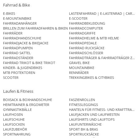
Fahrrad & Bike
E-BIKES
LASTENFAHRRAD | E-LASTENRAD | CAR
E-MOUNTAINBIKE
E-SCOOTER
FAHRRADANHÄNGER
FAHRRADBEKLEIDUNG
BRILLEN ZUM FAHRRADFAHREN & BIKEN
FAHRRADCOMPUTER
FAHRRÄDER
FAHRRADGRIFFE
FAHRRADHANDSCHUHE
FAHRRADHELME & MTB HELME
FAHRRADJACKE & BIKEJACKE
FAHRRADPEDALE
FAHRRADPUMPEN
FAHRRAD RUCKSÄCKE
FAHRRAD SATTEL
FAHRRADSCHLÖSSER
FAHRRADSTÄNDER
FAHRRADTRÄGER & FAHRRADTRÄGER ZUB
FAHRRAD TRIKOT & BIKE TRIKOT
GRAVEL BIKE
KINDER- & JUGENDBIKES
MOUNTAINBIKE
MTB PROTEKTOREN
RENNRÄDER
SCOOTER
TREKKINGBIKES & CITYBIKES
Laufen & Fitness
BOXSACK & BOXHANDSCHUHE
FASZIENROLLEN
HEIMTRAINER & ERGOMETER
FITNESSLEGGINGS
GYMNASTIKBÄLLE
HANTELN FÜR FITNESS- UND KRAFTTRAINI
LAUFHOSEN
LAUFJACKEN UND LAUFWESTEN
LAUFSCHUHE
LAUFSHIRTS UND LAUFTOPS
LAUFSOCKEN
LAUFUNTERWÄSCHE
LAUFZUBEHÖR
SPORT BH & BRAS
SPORTNAHRUNG
SPORTRUCKSÄCKE