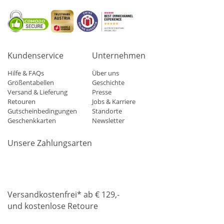
Kundenservice
Unternehmen
Hilfe & FAQs
Über uns
Größentabellen
Geschichte
Versand & Lieferung
Presse
Retouren
Jobs & Karriere
Gutscheinbedingungen
Standorte
Geschenkkarten
Newsletter
Unsere Zahlungsarten
Klarna
Mastercard
Visa
Diners
Applepay
Amazon
Paypa
Versandkostenfrei* ab € 129,-
und kostenlose Retoure
DHL
Gebrüder Weiss