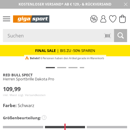
KOSTENLOSER VERSAND* AB € 129,- & RÜCKVERSAND
30 TAGE RÜCKGABE
PREIS & WERT
SALE
FINAL SALE
|
BIS ZU -50% SPAREN
Beliebt!
6 Personen haben den Artikel gerade im Warenkorb
RED BULL SPECT
Herren Sportbrille Dakota Pro
109,99
inkl. Mwst zzgl.
Versandkosten
Farbe:
Schwarz
Größenbeurteilung:
?